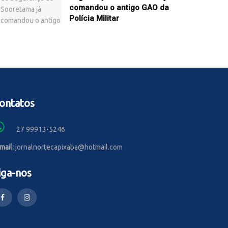
comandou o antigo GAO da
Polícia Militar
ontatos
27 99913-5246
mail:
jornalnortecapixaba@hotmail.com
iga-nos