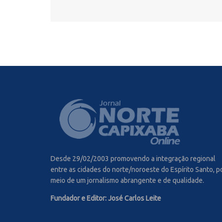
Desde 29/02/2003 promovendo a integração regional
entre as cidades do norte/noroeste do Espírito Santo, p
meio de um jornalismo abrangente e de qualidade.
Fundador e Editor: José Carlos Leite