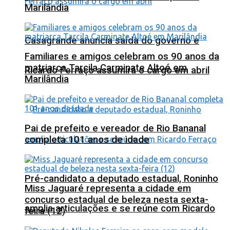
Marilândia
Casagrande anuncia saída do governo e
Familiares e amigos celebram os 90 anos da
matriarca Tarcila Carminate Altoé em
Ricardo Ferraço assumirá o cargo em abril
Marilândia
Pai de prefeito e vereador de Rio Bananal
completa 101 anos de idade
Pré-candidato a deputado estadual, Roninho
Miss Jaguaré representa a cidade em
concurso estadual de beleza nesta sexta-
amplia articulações e se reúne com Ricardo
feira (12)