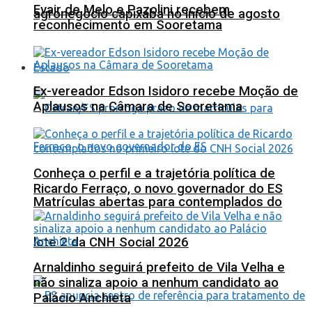
Evair de Melo e Pazolini recebem
agronegócio capixaba no início de agosto
reconhecimento em Sooretama
Estado
Ex-vereador Edson Isidoro recebe Moção de
Aplausos na Câmara de Sooretama
Conheça o perfil e a trajetória política de
Ricardo Ferraço, o novo governador do ES
Matrículas abertas para contemplados do
lote 2 da CNH Social 2026
Arnaldinho seguirá prefeito de Vila Velha e
não sinaliza apoio a nenhum candidato ao
Palácio Anchieta