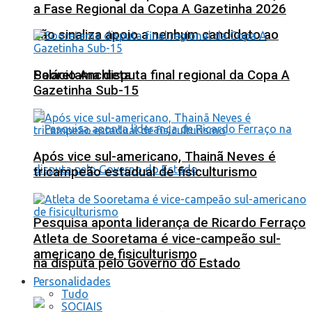
a Fase Regional da Copa A Gazetinha 2026
não sinaliza apoio a nenhum candidato ao
Sooretama disputa final regional da Copa A
Palácio Anchieta
Gazetinha Sub-15
Após vice sul-americano, Thainã Neves é
tricampeão estadual de fisiculturismo
Pesquisa aponta liderança de Ricardo Ferraço
Atleta de Sooretama é vice-campeão sul-
americano de fisiculturismo
na disputa pelo Governo do Estado
Personalidades
Tudo
SOCIAIS