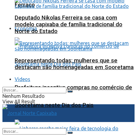
Ferraço
Deputado Nikolas Ferreira se casa com
modelo capixaba de família tradicional do
Economia
Norte do Estado
Representando todas: mulheres que se
destacam são homenageadas em Sooretama
Videos
Prefeitura incentiva compras no comércio de
Nenhum Resultado
View All Result
Sooretama neste Dia dos Pais