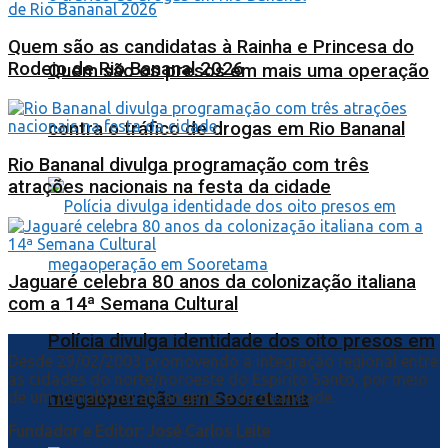
Quem são as candidatas à Rainha e Princesa do
Rodeio de Rio Bananal 2026
Quem são os presos em mais uma operação
contra o tráfico de drogas em Rio Bananal
Rio Bananal divulga programação com três
atrações nacionais na festa da cidade
Jaguaré celebra 80 anos da colonização italiana
com a 14ª Semana Cultural
Polícia divulga identidade dos oito presos em
Desde 29/02/2003 promovendo a integração regional entre
as cidades do norte/noroeste do Espírito Santo, por meio
megaoperação em Sooretama
de um jornalismo abrangente e de qualidade.
Fundador e Editor: José Carlos Leite