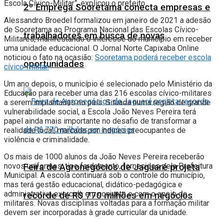
Escola Cívico-Militar”, explicou o prefeito.
2º Emprega Sooretama conecta empresas e
Alessandro Broedel formalizou em janeiro de 2021 a adesão
de Sooretama ao Programa Nacional das Escolas Cívico-
trabalhadores em busca de novas
Militares, manifestando o interesse do município em receber
uma unidade educacional. O Jornal Norte Capixaba Online
noticiou o fato na ocasião:
Sooretama poderá receber escola
oportunidades
cívico-militar.
Um ano depois, o município é selecionado pelo Ministério da
Educação para receber uma das 216 escolas cívico-militares
a serem implantadas no país. Situada numa região de grande
vulnerabilidade social, a Escola João Neves Pereira terá
papel ainda mais importante no desafio de transformar a
realidade local, marcada por índices preocupantes de
violência e criminalidade.
Os mais de 1000 alunos da João Neves Pereira receberão
novos uniformes, tipo fardamento, fornecidos pela Prefeitura
Feira de Agronegócios de Jaguaré projeta
Municipal. A escola continuará sob o controle do município,
mas terá gestão educacional, didático-pedagógica e
administrativa exercida em conjunto e com o apoio de
recorde de R$ 770 milhões em negócios
militares. Novas disciplinas voltadas para a formação militar
devem ser incorporadas à grade curricular da unidade.