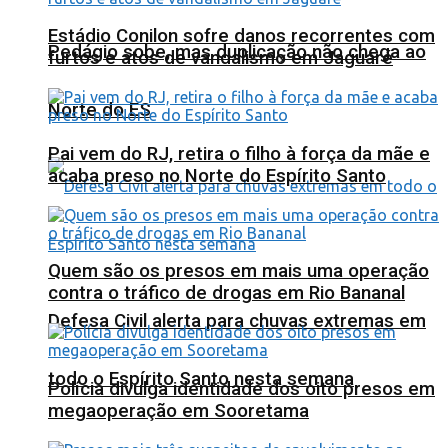
Estádio Conilon sofre danos recorrentes com
Pedágio sobe, mas duplicação não chega ao
furtos e atos de vandalismo em Jaguaré
Norte do ES
Pai vem do RJ, retira o filho à força da mãe e
acaba preso no Norte do Espírito Santo
Quem são os presos em mais uma operação
contra o tráfico de drogas em Rio Bananal
Defesa Civil alerta para chuvas extremas em
todo o Espírito Santo nesta semana
Polícia divulga identidade dos oito presos em
megaoperação em Sooretama