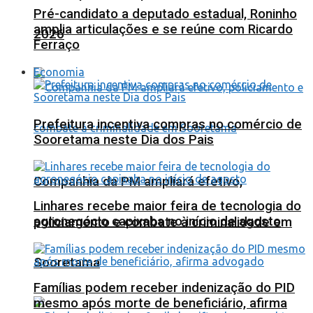
Pré-candidato a deputado estadual, Roninho
amplia articulações e se reúne com Ricardo
2026
Ferraço
Economia
Prefeitura incentiva compras no comércio de
Sooretama neste Dia dos Pais
Companhia da PM ampliará efetivo,
Linhares recebe maior feira de tecnologia do
agronegócio capixaba no início de agosto
policiamento e combate à criminalidade em
Sooretama
Famílias podem receber indenização do PID
mesmo após morte de beneficiário, afirma