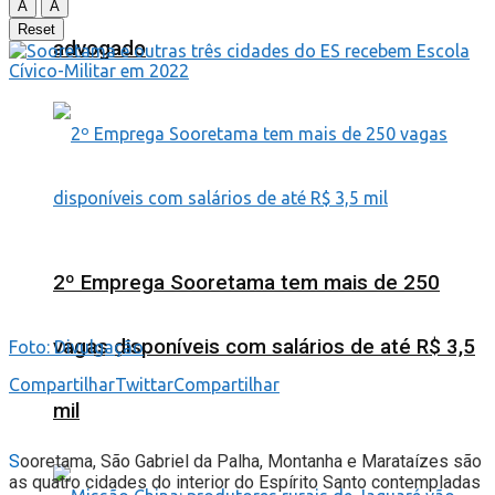
A
A
Reset
advogado
2º Emprega Sooretama tem mais de 250
vagas disponíveis com salários de até R$ 3,5
Foto: Divulgação
Compartilhar
Twittar
Compartilhar
mil
S
ooretama, São Gabriel da Palha, Montanha e Marataízes são
as quatro cidades do interior do Espírito Santo contempladas