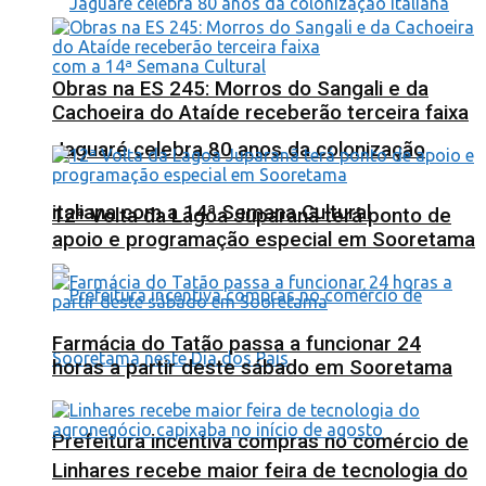
Obras na ES 245: Morros do Sangali e da
Cachoeira do Ataíde receberão terceira faixa
Jaguaré celebra 80 anos da colonização
italiana com a 14ª Semana Cultural
12ª Volta da Lagoa Juparanã terá ponto de
apoio e programação especial em Sooretama
Farmácia do Tatão passa a funcionar 24
horas a partir deste sábado em Sooretama
Prefeitura incentiva compras no comércio de
Linhares recebe maior feira de tecnologia do