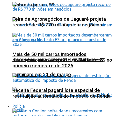
Embrapa para o ES
Feira de Agronegócios de Jaguaré projeta
recorde de R$ 770 milhões em negócios
Mais de 50 mil carros importados
Inscrições para obter CNH gratuita no ES
desembarcaram em porto do Norte do ES no
primeiro semestre de 2026
terminam em 31 de março
Receita Federal pagará lote especial de
restituição automática do Imposto de Renda
Polícia