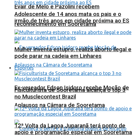
Evair de Melo e Pazolini recebem
Adolescente de 14 anos mata os pais e o
irmão de três anos em cidade próxima ao ES
reconhecimento em Sooretama
Mulher inventa estupro, realiza aborto ilegal e
pode parar na cadeia em Linhares
Esportes
Ex-vereador Edson Isidoro recebe Moção de
Fisiculturista de Sooretama alcança o top 3
no Musclecontest Brazil
Aplausos na Câmara de Sooretama
12ª Volta da Lagoa Juparanã terá ponto de
apoio e programação especial em Sooretama