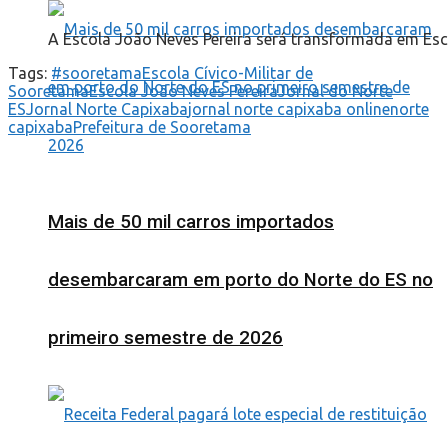
A Escola João Neves Pereira será transformada em Esco
Tags:
#sooretama
Escola Cívico-Militar de
Sooretama
Escola João Neves Pereira
Jornal do Norte
ES
Jornal Norte Capixaba
jornal norte capixaba online
norte
capixaba
Prefeitura de Sooretama
Mais de 50 mil carros importados
desembarcaram em porto do Norte do ES no
primeiro semestre de 2026