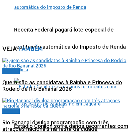
Receita Federal pagará lote especial de
restituição automática do Imposto de Renda
VEJA
TAMBÉM
Polícia
Cidades
Quem são as candidatas à Rainha e Princesa do
Rodeio de Rio Bananal 2026
Cidades
Rio Bananal divulga programação com três
Estádio Conilon sofre danos recorrentes com
atrações nacionais na festa da cidade