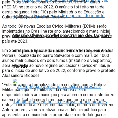
pelo Programa Nacional das Escolas Cívico-Militares
(PECIM) neste ano de 2022. O anúncio foi feito na tarde
desta segunda-feira (10) pelo Ministério da Educação e
Cultura (MEC) do Governo Federal.
Ao todo, 89 novas Escolas Cívico-Militares (ECIM) serão
implantadas no Brasil neste ano, antecipando a meta inicial
Missão China: produtores rurais de Jaguaré
prevista pelo programa de implantar 216 escolas em todo o
país até 2023.
vão participar da maior feira de negócios do
Em Sooretama, a Escola de Ensino Fundamental João Neves
Pereira, localizada no bairro Salvador e com mais de 1000
alunos matriculados em dois turnos (matutino e vespertino),
será adaptada ao novo regime educacional cívico-militar, já
mundo
para o início do ano letivo de 2022, conforme prevê o prefeito
Alessandro Broedel.
“Estamos agora formalizando um convênio com a Polícia
Militar para que 15 militares da reserva sejam
disponibilizados ao município para atuarem como instrutores
na escola. Trabalhamos firme para que todo o processo
esteja concluído até o retorno das aulas, no mês de fevereiro.
Antes, porém, vamos realizar uma audiência pública para
apresentar à comunidade a proposta e a metodologia da