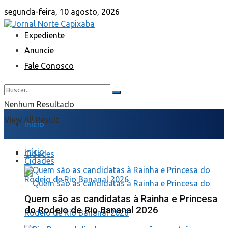
segunda-feira, 10 agosto, 2026
Expediente
Anuncie
Fale Conosco
Nenhum Resultado
View All Result
Início
Início
Cidades
Cidades
Quem são as candidatas à Rainha e Princesa
do Rodeio de Rio Bananal 2026