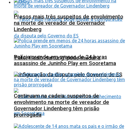
Política
Presos mais três suspeitos de envolvimento
na morte de vereador de Governador
Lindenberg
Polícia prende em menos de 24 horas
‘Fator Paulo Hartung’ pode mudar a
assassino de Juninho Play em Sooretama
configuração da disputa pelo Governo do ES
Continuam na cadeia: suspeitos de
envolvimento na morte de vereador de
Governador Lindenberg têm prisão
prorrogada