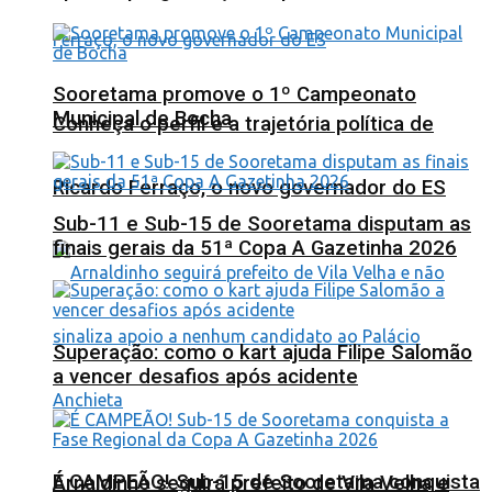
Sooretama promove o 1º Campeonato
Municipal de Bocha
Conheça o perfil e a trajetória política de
Ricardo Ferraço, o novo governador do ES
Sub-11 e Sub-15 de Sooretama disputam as
finais gerais da 51ª Copa A Gazetinha 2026
Superação: como o kart ajuda Filipe Salomão
a vencer desafios após acidente
É CAMPEÃO! Sub-15 de Sooretama conquista
Arnaldinho seguirá prefeito de Vila Velha e