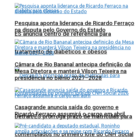
Pesquisa aponta liderança de Ricardo Ferraço
na disputa pelo Governo do Estado
ES anuncia centro de referência para
tratamento de diabéticos e obesos
Câmara de Rio Bananal antecipa definição da
Mesa Diretora e manterá Vilson Teixeira na
presidência no biênio 2027–2028
Casagrande anuncia saída do governo e
Ricardo Ferraço assumirá o cargo em abril
Detran/ES prorroga prazo de matrículas para
contemplados no primeiro lote do CNH Social