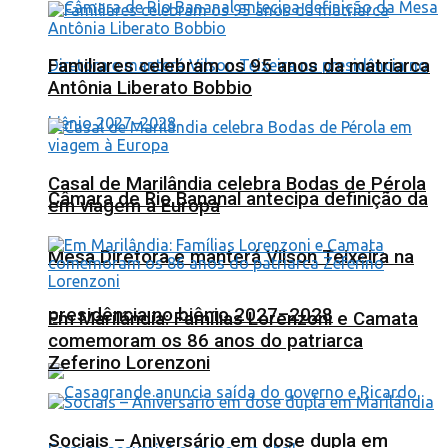
Familiares celebram os 95 anos da matriarca
Antônia Liberato Bobbio
Casal de Marilândia celebra Bodas de Pérola
Câmara de Rio Bananal antecipa definição da
em viagem à Europa
Mesa Diretora e manterá Vilson Teixeira na
presidência no biênio 2027–2028
Em Marilândia: Famílias Lorenzoni e Camata
comemoram os 86 anos do patriarca
Zeferino Lorenzoni
Sociais – Aniversário em dose dupla em