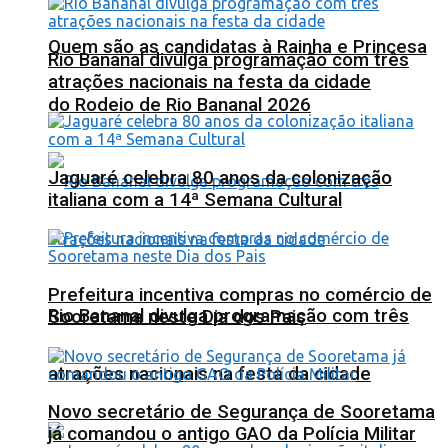
Quem são as candidatas à Rainha e Princesa
Rio Bananal divulga programação com três
atrações nacionais na festa da cidade
do Rodeio de Rio Bananal 2026
Jaguaré celebra 80 anos da colonização
italiana com a 14ª Semana Cultural
Prefeitura incentiva compras no comércio de
Rio Bananal divulga programação com três
Sooretama neste Dia dos Pais
atrações nacionais na festa da cidade
Novo secretário de Segurança de Sooretama
já comandou o antigo GAO da Polícia Militar