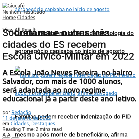
Nenhum Resultado
Home
Cidades
Sooretama e outras três
View All Result
Linhares recebe maior feira de tecnologia do
cidades do ES recebem
agronegócio capixaba no início de agosto
Escola Cívico-Militar em 2022
A Escola João Neves Pereira, no bairro
Salvador, com mais de 1000 alunos,
será adaptada ao novo regime
educacional já a partir deste ano letivo.
por
Redação
Famílias podem receber indenização do PID
11 de janeiro de 2022
em
Cidades
,
Destaques
Reading Time: 2 mins read
mesmo após morte de beneficiário, afirma
A
A