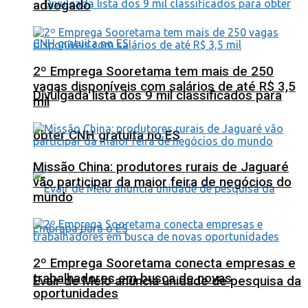
advogado
2º Emprega Sooretama tem mais de 250
vagas disponíveis com salários de até R$ 3,5
Divulgada lista dos 9 mil classificados para
mil
obter CNH gratuita no ES
Missão China: produtores rurais de Jaguaré
vão participar da maior feira de negócios do
mundo
2º Emprega Sooretama conecta empresas e
trabalhadores em busca de novas
Evair de Melo anuncia unidade de pesquisa da
oportunidades