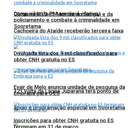
Companhia da PM ampliará efetivo,
Obras na ES 245: Morros do Sangali e da
policiamento e combate à criminalidade em
Sooretama
Cachoeira do Ataíde receberão terceira faixa
Divulgada lista dos 9 mil classificados para
obter CNH gratuita no ES
Evair de Melo anuncia unidade de pesquisa da
12ª Volta da Lagoa Juparanã terá ponto de
Embrapa para o ES
apoio e programação especial em Sooretama
Inscrições para obter CNH gratuita no ES
terminam em 31 de março