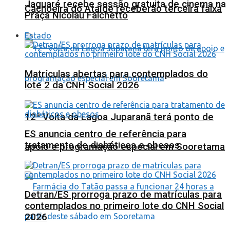
Jaguaré recebe sessão gratuita de cinema na
Cachoeira do Ataíde receberão terceira faixa
Praça Nicolau Falchetto
Estado
Matrículas abertas para contemplados do
lote 2 da CNH Social 2026
12ª Volta da Lagoa Juparanã terá ponto de
ES anuncia centro de referência para
tratamento de diabéticos e obesos
apoio e programação especial em Sooretama
Detran/ES prorroga prazo de matrículas para
contemplados no primeiro lote do CNH Social
2026