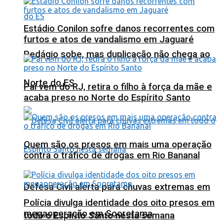
Estádio Conilon sofre danos recorrentes com
furtos e atos de vandalismo em Jaguaré
Pedágio sobe, mas duplicação não chega ao
Norte do ES
Pai vem do RJ, retira o filho à força da mãe e
acaba preso no Norte do Espírito Santo
Quem são os presos em mais uma operação
contra o tráfico de drogas em Rio Bananal
Defesa Civil alerta para chuvas extremas em
Polícia divulga identidade dos oito presos em
megaoperação em Sooretama
todo o Espírito Santo nesta semana