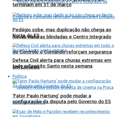
terminam em 31 de março
Pedágio sobe, mas duplicação não chega ao
Norte do ES
Novas viaturas blindadas e Centro Integrado
de Controle e Comando reforçam segurança
Defesa Civil alerta para chuvas extremas em
todo o Espírito Santo nesta semana
em Linhares
Política
‘Fator Paulo Hartung’ pode mudar a
configuração da disputa pelo Governo do ES