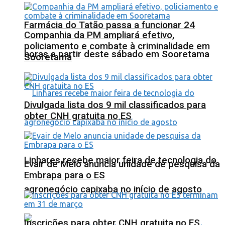
Farmácia do Tatão passa a funcionar 24
Companhia da PM ampliará efetivo,
policiamento e combate à criminalidade em
horas a partir deste sábado em Sooretama
Sooretama
Divulgada lista dos 9 mil classificados para
obter CNH gratuita no ES
Linhares recebe maior feira de tecnologia do
Evair de Melo anuncia unidade de pesquisa da
Embrapa para o ES
agronegócio capixaba no início de agosto
Inscrições para obter CNH gratuita no ES