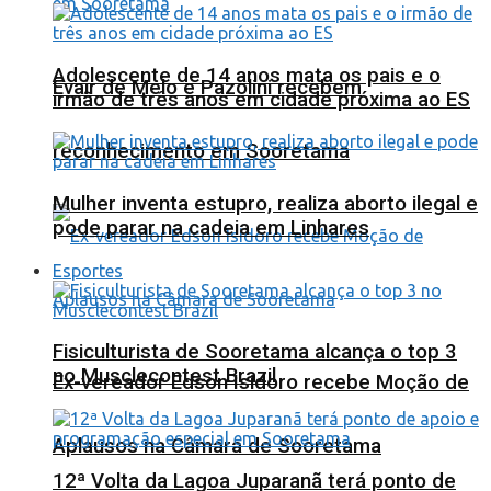
Adolescente de 14 anos mata os pais e o
Evair de Melo e Pazolini recebem
irmão de três anos em cidade próxima ao ES
reconhecimento em Sooretama
Mulher inventa estupro, realiza aborto ilegal e
pode parar na cadeia em Linhares
Esportes
Fisiculturista de Sooretama alcança o top 3
no Musclecontest Brazil
Ex-vereador Edson Isidoro recebe Moção de
Aplausos na Câmara de Sooretama
12ª Volta da Lagoa Juparanã terá ponto de