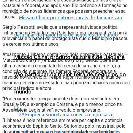
estadual e federal, ano após ano. Ele defende a formação no
município de novas lideranças que possam preencher essa
lacuna.
Sérgio Pessotti avalia que a representatividade política
linharense no Estado e no País tem sido incompatível com a
relevância e o papel de protagonista que o Município passou
a exercer nos últimos anos.
Atualmente, Linhares conta com dois deputados estaduais –
Missão China: produtores rurais de Jaguaré
Marcos Garcia (PP) e Luiz Durão (PDT), sendo que este
último assumiu o mandato há cerca de um ano e meio, na
condição de suplente. Na Câmara Federal, embora seja
vão participar da maior feira de negócios do
nascido no Município, Felipe Rigoni (União Brasil) atua de
maneira genérica no Estado e não prioriza Linhares como seu
principal reduto eleitoral.
mundo
“Poderíamos ter tranquilamente dois representantes em
Brasília-DF, a exemplo de Colatina, e pelo menos cinco na
Assembleia Legislativa”, acredita o empresário.
“Linhares é hoje referência em renda per capita e potência
econômica do Espírito Santo. Se tornou polo industrial, polo
do agronegócio, mas a representatividade política não