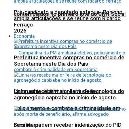
Pré-candidato a deputado estadual, Roninho
contemplados no primeiro lote do CNH Social
amplia articulações e se reúne com Ricardo
Ferraço
2026
Economia
Prefeitura incentiva compras no comércio de
Sooretama neste Dia dos Pais
Linhares recebe maior feira de tecnologia do
Companhia da PM ampliará efetivo,
agronegócio capixaba no início de agosto
policiamento e combate à criminalidade em
Sooretama
Famílias podem receber indenização do PID