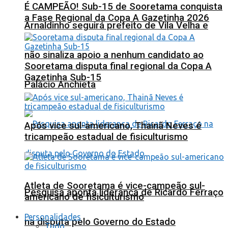
É CAMPEÃO! Sub-15 de Sooretama conquista
a Fase Regional da Copa A Gazetinha 2026
Arnaldinho seguirá prefeito de Vila Velha e
não sinaliza apoio a nenhum candidato ao
Sooretama disputa final regional da Copa A
Gazetinha Sub-15
Palácio Anchieta
Após vice sul-americano, Thainã Neves é
tricampeão estadual de fisiculturismo
Atleta de Sooretama é vice-campeão sul-
Pesquisa aponta liderança de Ricardo Ferraço
americano de fisiculturismo
Personalidades
na disputa pelo Governo do Estado
Tudo