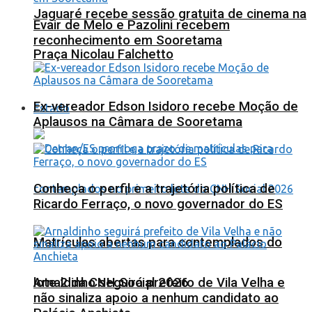
Jaguaré recebe sessão gratuita de cinema na
Evair de Melo e Pazolini recebem
reconhecimento em Sooretama
Praça Nicolau Falchetto
Ex-vereador Edson Isidoro recebe Moção de
Estado
Aplausos na Câmara de Sooretama
Conheça o perfil e a trajetória política de
Ricardo Ferraço, o novo governador do ES
Matrículas abertas para contemplados do
lote 2 da CNH Social 2026
Arnaldinho seguirá prefeito de Vila Velha e
não sinaliza apoio a nenhum candidato ao