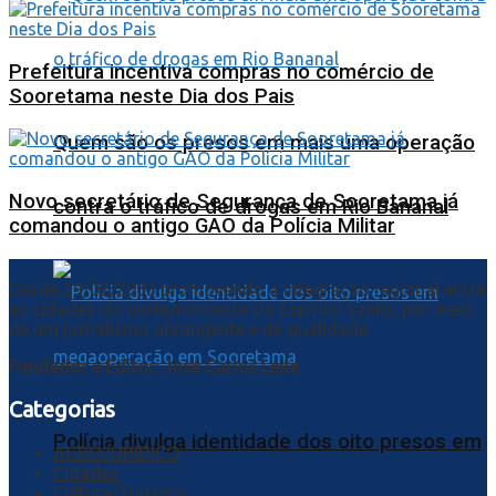
Prefeitura incentiva compras no comércio de
Sooretama neste Dia dos Pais
Quem são os presos em mais uma operação
Novo secretário de Segurança de Sooretama já
contra o tráfico de drogas em Rio Bananal
comandou o antigo GAO da Polícia Militar
Desde 29/02/2003 promovendo a integração regional entre
as cidades do norte/noroeste do Espírito Santo, por meio
de um jornalismo abrangente e de qualidade.
Fundador e Editor: José Carlos Leite
Categorias
Polícia divulga identidade dos oito presos em
AGROJURIDICO
Cidades
Cultura/Turismo