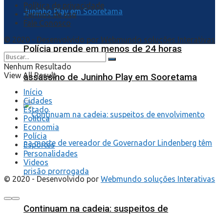
Política de privacidade
Termos de uso
Fale Conosco
© 2020 - Desenvolvido por
Webmundo soluções Interativas
Polícia prende em menos de 24 horas
Nenhum Resultado
View All Result
assassino de Juninho Play em Sooretama
Início
Cidades
Estado
Política
Economia
Polícia
Esportes
Personalidades
Videos
© 2020 - Desenvolvido por
Webmundo soluções Interativas
Continuam na cadeia: suspeitos de