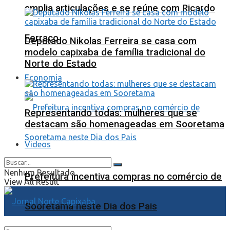
amplia articulações e se reúne com Ricardo
Ferraço
Deputado Nikolas Ferreira se casa com
modelo capixaba de família tradicional do
Norte do Estado
Economia
Representando todas: mulheres que se
destacam são homenageadas em Sooretama
Videos
Nenhum Resultado
Prefeitura incentiva compras no comércio de
View All Result
Sooretama neste Dia dos Pais