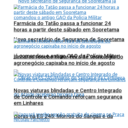
Farmácia do Tatão passa a funcionar 24
horas a partir deste sábado em Sooretama
Novo secretário de Segurança de Sooretama
já comandou o antigo GAO da Polícia Militar
Linhares recebe maior feira de tecnologia do
agronegócio capixaba no início de agosto
Novas viaturas blindadas e Centro Integrado
de Controle e Comando reforçam segurança
em Linhares
Obras na ES 245: Morros do Sangali e da