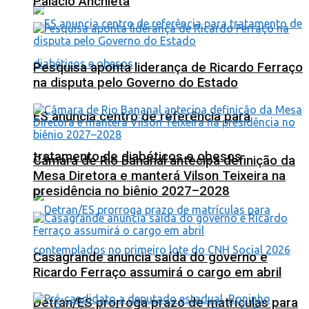
Palácio Anchieta
Pesquisa aponta liderança de Ricardo Ferraço
na disputa pelo Governo do Estado
ES anuncia centro de referência para
tratamento de diabéticos e obesos
Câmara de Rio Bananal antecipa definição da
Mesa Diretora e manterá Vilson Teixeira na
presidência no biênio 2027–2028
Casagrande anuncia saída do governo e
Ricardo Ferraço assumirá o cargo em abril
Detran/ES prorroga prazo de matrículas para