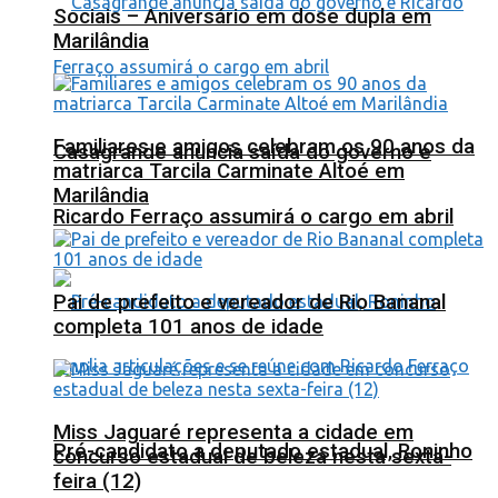
Sociais – Aniversário em dose dupla em
Marilândia
Familiares e amigos celebram os 90 anos da
Casagrande anuncia saída do governo e
matriarca Tarcila Carminate Altoé em
Marilândia
Ricardo Ferraço assumirá o cargo em abril
Pai de prefeito e vereador de Rio Bananal
completa 101 anos de idade
Miss Jaguaré representa a cidade em
Pré-candidato a deputado estadual, Roninho
concurso estadual de beleza nesta sexta-
feira (12)