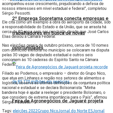
acompanhou esse crescimento, prejudicando a defesa de
nossos interesses em nível estadual e federal”, completou
Sérgio Pessotti.
2º Emprega Sooretama conecta empresas e
Ele cita como um exemplo a obra do aeroporto da cidade, sob
a responsabilidade do Estado e da União, que se arrasta há
cerca de 20 anos sem ser concluída, desde que José Carlos
trabalhadores em busca de novas
Elias deixou a Câmara Federal.
Nas eleições gerais de outubro próximo, cerca de 10 nomes
oportunidades
com domicílio eleitoral no município se colocaram na disputa
pelas 30 vagas de deputado estadual e outros seis
concorrem às 10 cadeiras do Espírito Santo na Câmara
Federal.
Filiado ao Podemos, o empresário – diretor do Grupo Nico,
que atua em Linhares e região nos setores de alimentos e
logística, observa as últimas definições da conjuntura política
nacional e estadual e se declara Bolsonarista. “Minha
bandeira hoje é ajudar a reeleger o presidente Bolsonaro, o
que considero de extrema importância para o País”, afirmou
Feira de Agronegócios de Jaguaré projeta
Sérgio Pessotti.
Tags:
eleições 2022
Grupo Nico
Jornal do Norte ES
Jornal