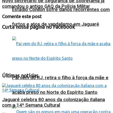
Novo secretário de Segurança de Sooretama já
comandou o antigo GAO da Polícia Militar
Estádio Conilon sofre danos recorrentes com
Comente este post
furtos e atos de vandalismo em Jaguaré
Curta nossa página no Facebook
Últimas notícias
Pai vem do RJ, retira o filho à força da mãe e
acaba preso no Norte do Espírito Santo
Jaguaré celebra 80 anos da colonização italiana
com a 14ª Semana Cultural