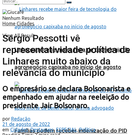
Nenhum Resultado
Home
Cidades
Sérgio Pessotti vê
View All Result
representatividade política de
Linhares recebe maior feira de tecnologia do
Linhares muito abaixo da
agronegócio capixaba no início de agosto
relevância do município
O empresário se declara Bolsonarista e
empenhado em ajudar na reeleição do
presidente Jair Bolsonaro.
por
Redação
21 de agosto de 2022
em
Cidades
,
Destaques
,
ESPECIAL
,
Política
Famílias podem receber indenização do PID