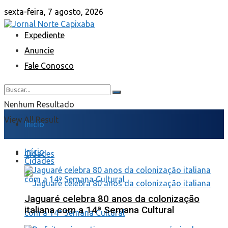
sexta-feira, 7 agosto, 2026
Expediente
Anuncie
Fale Conosco
Nenhum Resultado
View All Result
Início
Início
Cidades
Cidades
Jaguaré celebra 80 anos da colonização
italiana com a 14ª Semana Cultural