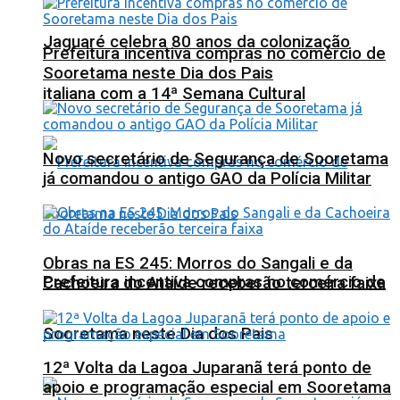
Jaguaré celebra 80 anos da colonização
Prefeitura incentiva compras no comércio de
Sooretama neste Dia dos Pais
italiana com a 14ª Semana Cultural
Novo secretário de Segurança de Sooretama
já comandou o antigo GAO da Polícia Militar
Obras na ES 245: Morros do Sangali e da
Prefeitura incentiva compras no comércio de
Cachoeira do Ataíde receberão terceira faixa
Sooretama neste Dia dos Pais
12ª Volta da Lagoa Juparanã terá ponto de
apoio e programação especial em Sooretama