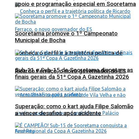
apoio e programação especial em Sooretama
Sooretama promove o 1º Campeonato
Municipal de Bocha
Conheça o perfil e a trajetória política de
Sub-11 e Sub-15 de Sooretama disputam as
Ricardo Ferraço, o novo governador do ES
finais gerais da 51ª Copa A Gazetinha 2026
Superação: como o kart ajuda Filipe Salomão
a vencer desafios após acidente