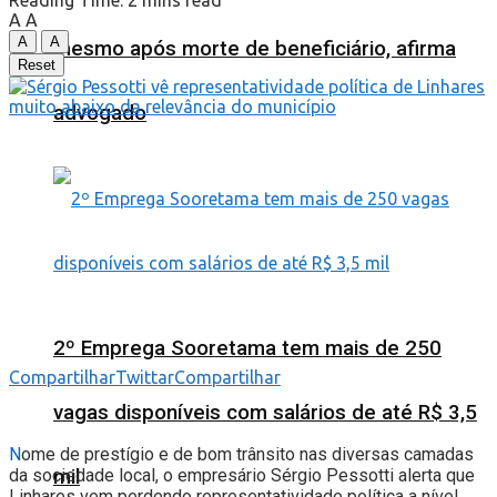
Reading Time: 2 mins read
A
A
A
A
mesmo após morte de beneficiário, afirma
Reset
advogado
2º Emprega Sooretama tem mais de 250
Compartilhar
Twittar
Compartilhar
vagas disponíveis com salários de até R$ 3,5
N
ome de prestígio e de bom trânsito nas diversas camadas
mil
da sociedade local, o empresário Sérgio Pessotti alerta que
Linhares vem perdendo representatividade política a nível