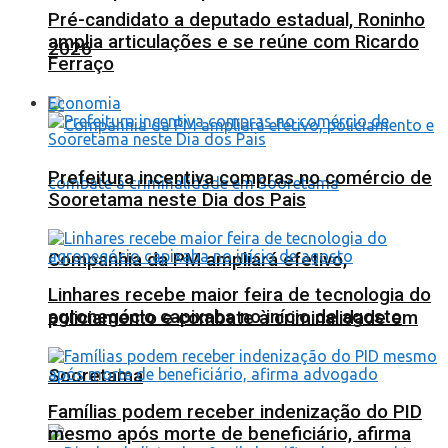
Pré-candidato a deputado estadual, Roninho
amplia articulações e se reúne com Ricardo
2026
Ferraço
Economia
Prefeitura incentiva compras no comércio de
Sooretama neste Dia dos Pais
Companhia da PM ampliará efetivo,
Linhares recebe maior feira de tecnologia do
agronegócio capixaba no início de agosto
policiamento e combate à criminalidade em
Sooretama
Famílias podem receber indenização do PID
mesmo após morte de beneficiário, afirma