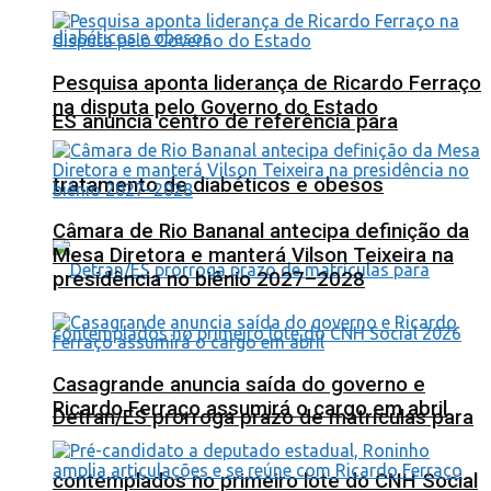
Pesquisa aponta liderança de Ricardo Ferraço
na disputa pelo Governo do Estado
ES anuncia centro de referência para
tratamento de diabéticos e obesos
Câmara de Rio Bananal antecipa definição da
Mesa Diretora e manterá Vilson Teixeira na
presidência no biênio 2027–2028
Casagrande anuncia saída do governo e
Ricardo Ferraço assumirá o cargo em abril
Detran/ES prorroga prazo de matrículas para
contemplados no primeiro lote do CNH Social