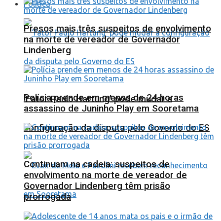
Política
Presos mais três suspeitos de envolvimento
na morte de vereador de Governador
Lindenberg
Polícia prende em menos de 24 horas
‘Fator Paulo Hartung’ pode mudar a
assassino de Juninho Play em Sooretama
configuração da disputa pelo Governo do ES
Continuam na cadeia: suspeitos de
envolvimento na morte de vereador de
Governador Lindenberg têm prisão
prorrogada