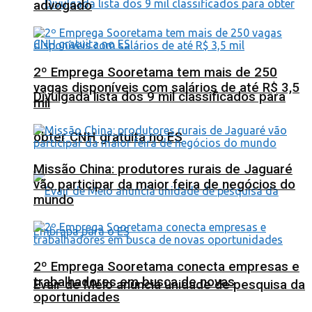
advogado
2º Emprega Sooretama tem mais de 250
vagas disponíveis com salários de até R$ 3,5
Divulgada lista dos 9 mil classificados para
mil
obter CNH gratuita no ES
Missão China: produtores rurais de Jaguaré
vão participar da maior feira de negócios do
mundo
2º Emprega Sooretama conecta empresas e
trabalhadores em busca de novas
Evair de Melo anuncia unidade de pesquisa da
oportunidades