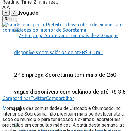
Reading Time: 2 mins read
A
A
advogado
A
A
Reset
2º Emprega Sooretama tem mais de 250
vagas disponíveis com salários de até R$ 3,5
Compartilhar
Twittar
Compartilhar
mil
M
oradores das comunidades de Juncado e Chumbado, no
interior de Sooretama, não precisam mais se deslocar até a
sede do município para ter acesso a exames laboratoriais
prescritos em consultas médicas. A partir desta semana, as
coletas passaram a ser realizadas nas unidades de saúde