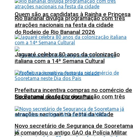
Quem são as candidatas à Rainha e Princesa
Rio Bananal divulga programação com três
atrações nacionais na festa da cidade
do Rodeio de Rio Bananal 2026
Jaguaré celebra 80 anos da colonização
italiana com a 14ª Semana Cultural
Prefeitura incentiva compras no comércio de
Rio Bananal divulga programação com três
Sooretama neste Dia dos Pais
atrações nacionais na festa da cidade
Novo secretário de Segurança de Sooretama
já comandou o antigo GAO da Polícia Militar