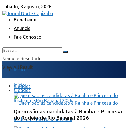
sábado, 8 agosto, 2026
Expediente
Anuncie
Fale Conosco
Nenhum Resultado
View All Result
Início
Início
Cidades
Cidades
Quem são as candidatas à Rainha e Princesa
do Rodeio de Rio Bananal 2026