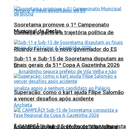
Sooretama promove o 1º Campeonato
Municipal de Bocha
Conheça o perfil e a trajetória política de
Ricardo Ferraço, o novo governador do ES
Sub-11 e Sub-15 de Sooretama disputam as
finais gerais da 51ª Copa A Gazetinha 2026
Superação: como o kart ajuda Filipe Salomão
a vencer desafios após acidente
É CAMPEÃO! Sub-15 de Sooretama conquista
Arnaldinho seguirá prefeito de Vila Velha e