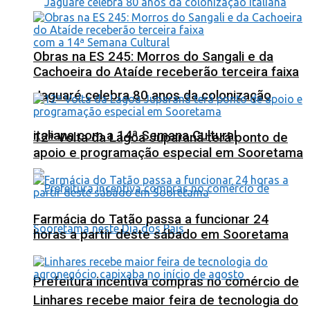
Obras na ES 245: Morros do Sangali e da
Cachoeira do Ataíde receberão terceira faixa
Jaguaré celebra 80 anos da colonização
italiana com a 14ª Semana Cultural
12ª Volta da Lagoa Juparanã terá ponto de
apoio e programação especial em Sooretama
Farmácia do Tatão passa a funcionar 24
horas a partir deste sábado em Sooretama
Prefeitura incentiva compras no comércio de
Linhares recebe maior feira de tecnologia do