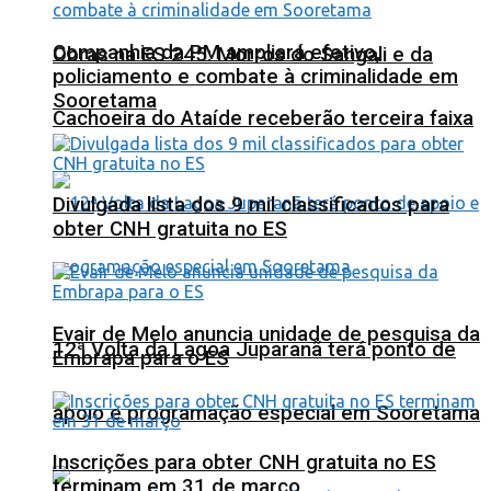
Companhia da PM ampliará efetivo,
Obras na ES 245: Morros do Sangali e da
policiamento e combate à criminalidade em
Sooretama
Cachoeira do Ataíde receberão terceira faixa
Divulgada lista dos 9 mil classificados para
obter CNH gratuita no ES
Evair de Melo anuncia unidade de pesquisa da
12ª Volta da Lagoa Juparanã terá ponto de
Embrapa para o ES
apoio e programação especial em Sooretama
Inscrições para obter CNH gratuita no ES
terminam em 31 de março