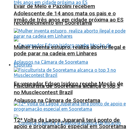
Evair de Melo e Pazolini recebem
Adolescente de 14 anos mata os pais e o
irmão de três anos em cidade próxima ao ES
reconhecimento em Sooretama
Mulher inventa estupro, realiza aborto ilegal e
pode parar na cadeia em Linhares
Esportes
Ex-vereador Edson Isidoro recebe Moção de
Fisiculturista de Sooretama alcança o top 3
no Musclecontest Brazil
Aplausos na Câmara de Sooretama
12ª Volta da Lagoa Juparanã terá ponto de
apoio e programação especial em Sooretama