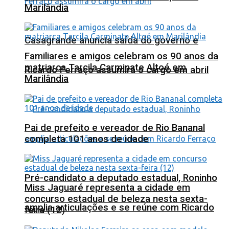
Marilândia
Casagrande anuncia saída do governo e
Familiares e amigos celebram os 90 anos da
matriarca Tarcila Carminate Altoé em
Ricardo Ferraço assumirá o cargo em abril
Marilândia
Pai de prefeito e vereador de Rio Bananal
completa 101 anos de idade
Pré-candidato a deputado estadual, Roninho
Miss Jaguaré representa a cidade em
concurso estadual de beleza nesta sexta-
amplia articulações e se reúne com Ricardo
feira (12)