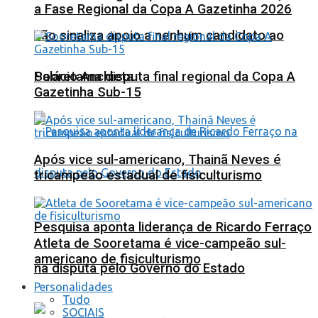
a Fase Regional da Copa A Gazetinha 2026
não sinaliza apoio a nenhum candidato ao
Sooretama disputa final regional da Copa A
Palácio Anchieta
Gazetinha Sub-15
Após vice sul-americano, Thainã Neves é
tricampeão estadual de fisiculturismo
Pesquisa aponta liderança de Ricardo Ferraço
Atleta de Sooretama é vice-campeão sul-
americano de fisiculturismo
na disputa pelo Governo do Estado
Personalidades
Tudo
SOCIAIS