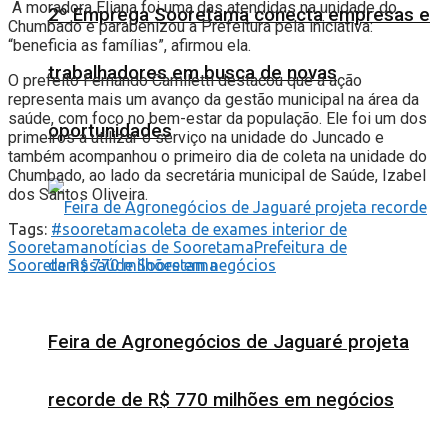
A moradora Eliana foi uma das atendidas na unidade do
2º Emprega Sooretama conecta empresas e
Chumbado e parabenizou a Prefeitura pela iniciativa:
“beneficia as famílias”, afirmou ela.
trabalhadores em busca de novas
O prefeito Fernando Camiletti destacou que a ação
representa mais um avanço da gestão municipal na área da
saúde, com foco no bem-estar da população. Ele foi um dos
oportunidades
primeiros a utilizar o serviço na unidade do Juncado e
também acompanhou o primeiro dia de coleta na unidade do
Chumbado, ao lado da secretária municipal de Saúde, Izabel
dos Santos Oliveira.
Tags:
#sooretama
coleta de exames interior de
Sooretama
notícias de Sooretama
Prefeitura de
Sooretama
saúde Sooretama
Feira de Agronegócios de Jaguaré projeta
recorde de R$ 770 milhões em negócios