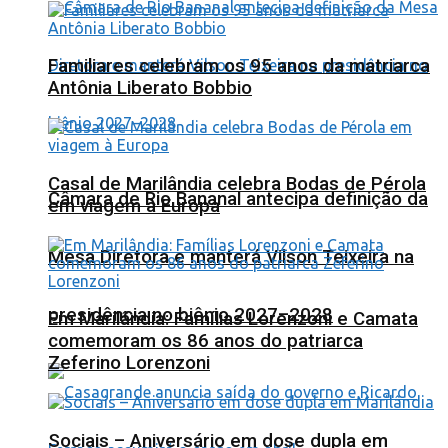
Familiares celebram os 95 anos da matriarca
Antônia Liberato Bobbio
Casal de Marilândia celebra Bodas de Pérola
Câmara de Rio Bananal antecipa definição da
em viagem à Europa
Mesa Diretora e manterá Vilson Teixeira na
presidência no biênio 2027–2028
Em Marilândia: Famílias Lorenzoni e Camata
comemoram os 86 anos do patriarca
Zeferino Lorenzoni
Sociais – Aniversário em dose dupla em