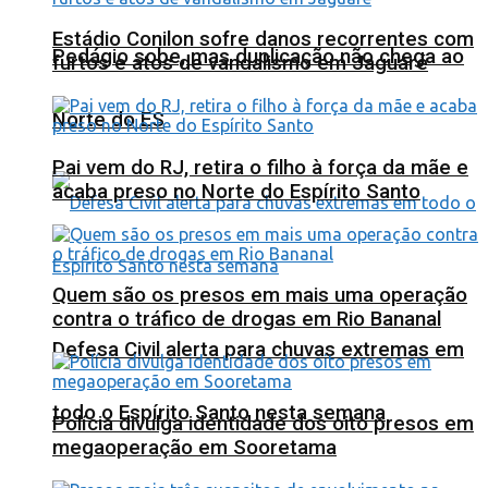
Estádio Conilon sofre danos recorrentes com
Pedágio sobe, mas duplicação não chega ao
furtos e atos de vandalismo em Jaguaré
Norte do ES
Pai vem do RJ, retira o filho à força da mãe e
acaba preso no Norte do Espírito Santo
Quem são os presos em mais uma operação
contra o tráfico de drogas em Rio Bananal
Defesa Civil alerta para chuvas extremas em
todo o Espírito Santo nesta semana
Polícia divulga identidade dos oito presos em
megaoperação em Sooretama