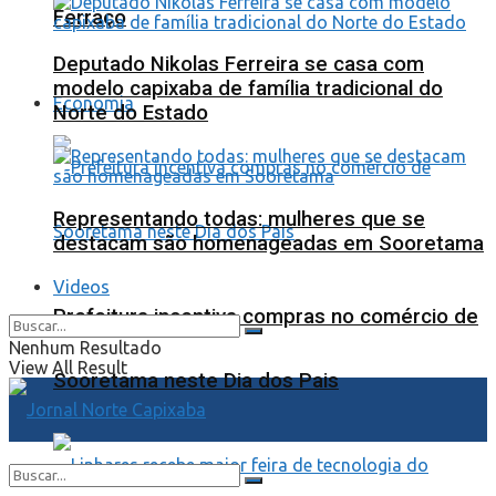
Ferraço
Deputado Nikolas Ferreira se casa com
modelo capixaba de família tradicional do
Economia
Norte do Estado
Representando todas: mulheres que se
destacam são homenageadas em Sooretama
Videos
Prefeitura incentiva compras no comércio de
Nenhum Resultado
View All Result
Sooretama neste Dia dos Pais