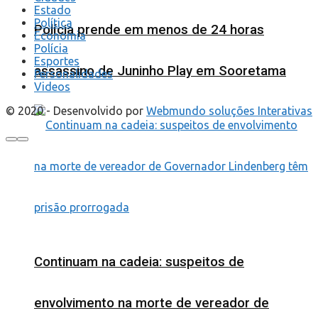
Estado
Política
Polícia prende em menos de 24 horas
Economia
Polícia
Esportes
assassino de Juninho Play em Sooretama
Personalidades
Videos
© 2020 - Desenvolvido por
Webmundo soluções Interativas
Continuam na cadeia: suspeitos de
envolvimento na morte de vereador de