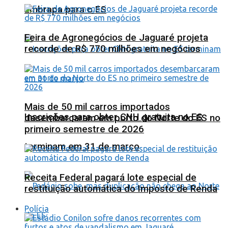
Embrapa para o ES
Feira de Agronegócios de Jaguaré projeta
recorde de R$ 770 milhões em negócios
Mais de 50 mil carros importados
Inscrições para obter CNH gratuita no ES
desembarcaram em porto do Norte do ES no
primeiro semestre de 2026
terminam em 31 de março
Receita Federal pagará lote especial de
restituição automática do Imposto de Renda
Polícia