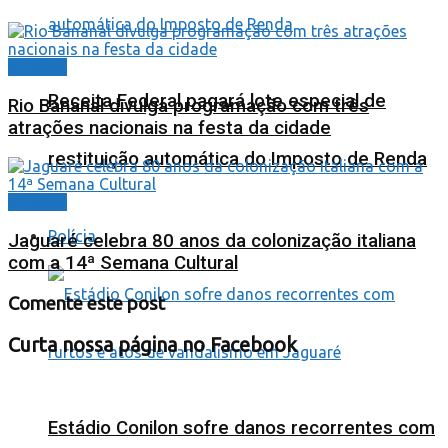
Cidades
Receita Federal pagará lote especial de
Rio Bananal divulga programação com três
atrações nacionais na festa da cidade
restituição automática do Imposto de Renda
Cidades
Polícia
Jaguaré celebra 80 anos da colonização italiana
com a 14ª Semana Cultural
Comente este post
Curta nossa página no Facebook
Estádio Conilon sofre danos recorrentes com