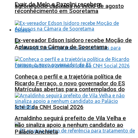
Evair de Melo e Pazolini recebem
agronegócio capixaba no início de agosto
reconhecimento em Sooretama
Estado
Ex-vereador Edson Isidoro recebe Moção de
Aplausos na Câmara de Sooretama
Conheça o perfil e a trajetória política de
Ricardo Ferraço, o novo governador do ES
Matrículas abertas para contemplados do
lote 2 da CNH Social 2026
Arnaldinho seguirá prefeito de Vila Velha e
não sinaliza apoio a nenhum candidato ao
Palácio Anchieta