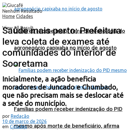
Nenhum Resultado
Home
Cidades
Saúde mais perto: Prefeitura
View All Result
Linhares recebe maior feira de tecnologia do
leva coleta de exames até
agronegócio capixaba no início de agosto
comunidades do interior de
Sooretama
Inicialmente, a ação beneficia
moradores de Juncado e Chumbado,
que não precisam mais se deslocar até
a sede do município.
Famílias podem receber indenização do PID
por
Redação
10 de março de 2026
mesmo após morte de beneficiário, afirma
em
Cidades