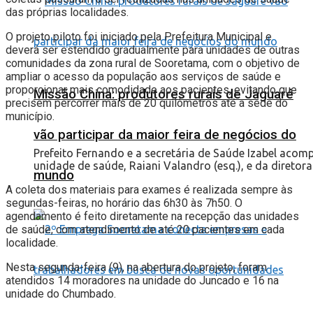
das próprias localidades.
O projeto piloto foi iniciado pela Prefeitura Municipal e
deverá ser estendido gradualmente para unidades de outras
comunidades da zona rural de Sooretama, com o objetivo de
ampliar o acesso da população aos serviços de saúde e
proporcionar mais comodidade aos pacientes, evitando que
Missão China: produtores rurais de Jaguaré
precisem percorrer mais de 20 quilômetros até a sede do
município.
vão participar da maior feira de negócios do
Prefeito Fernando e a secretária de Saúde Izabel acom
unidade de saúde, Raiani Valandro (esq.), e da diretor
mundo
A coleta dos materiais para exames é realizada sempre às
segundas-feiras, no horário das 6h30 às 7h50. O
agendamento é feito diretamente na recepção das unidades
de saúde, com atendimento de até 20 pacientes em cada
localidade.
Nesta segunda-feira (9), na abertura do projeto, foram
atendidos 14 moradores na unidade do Juncado e 16 na
unidade do Chumbado.