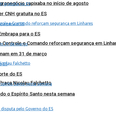
agronegócio capixaba no início de agosto
ter CNH gratuita no ES
 Embrapa para o ES
de Controle e Comando reforçam segurança em Linha
minam em 31 de março
orte do ES
Praça Nicolau Falchetto
odo o Espírito Santo nesta semana