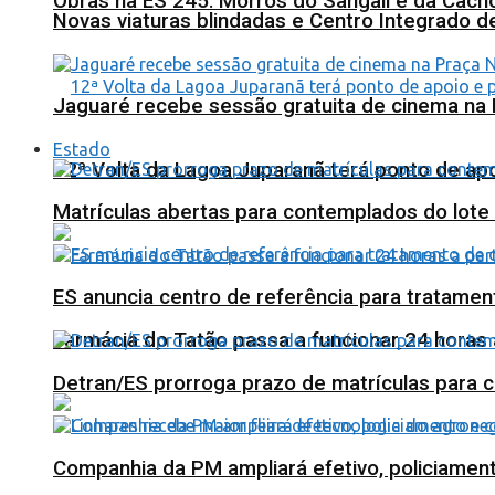
Obras na ES 245: Morros do Sangali e da Cacho
Novas viaturas blindadas e Centro Integrado 
Jaguaré recebe sessão gratuita de cinema na 
Estado
12ª Volta da Lagoa Juparanã terá ponto de a
Matrículas abertas para contemplados do lote
ES anuncia centro de referência para tratamen
Farmácia do Tatão passa a funcionar 24 horas
Detran/ES prorroga prazo de matrículas para 
Companhia da PM ampliará efetivo, policiame