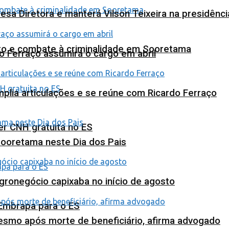
esa Diretora e manterá Vilson Teixeira na presidênc
nto e combate à criminalidade em Sooretama
o Ferraço assumirá o cargo em abril
plia articulações e se reúne com Ricardo Ferraço
ter CNH gratuita no ES
Sooretama neste Dia dos Pais
agronegócio capixaba no início de agosto
 Embrapa para o ES
esmo após morte de beneficiário, afirma advogado