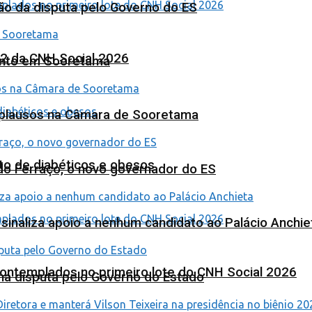
ão da disputa pelo Governo do ES
 2 da CNH Social 2026
ento em Sooretama
Aplausos na Câmara de Sooretama
to de diabéticos e obesos
ardo Ferraço, o novo governador do ES
o sinaliza apoio a nenhum candidato ao Palácio Anchie
contemplados no primeiro lote do CNH Social 2026
na disputa pelo Governo do Estado