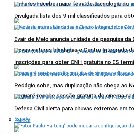
Linhares recebe maior feira de tecnologia do 
Divulgada lista dos 9 mil classificados para ob
Evair de Melo anuncia unidade de pesquisa da
Novas viaturas blindadas e Centro Integrado 
Inscrições para obter CNH gratuita no ES ter
Pedágio sobe, mas duplicação não chega ao N
Jaguaré recebe sessão gratuita de cinema na 
Defesa Civil alerta para chuvas extremas em t
Estado
Política