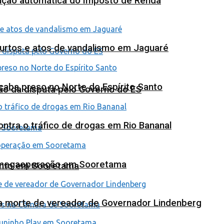
tuição automática do Imposto de Renda
furtos e atos de vandalismo em Jaguaré
 acaba preso no Norte do Espírito Santo
ão da disputa pelo Governo do ES
tra o tráfico de drogas em Rio Bananal
em megaoperação em Sooretama
ento em Sooretama
na morte de vereador de Governador Lindenberg