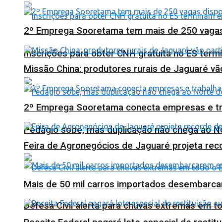
2º Emprega Sooretama tem mais de 250 vagas d
Inscrições para obter CNH gratuita no ES ter
Missão China: produtores rurais de Jaguaré vã
2º Emprega Sooretama conecta empresas e tr
Pedágio sobe, mas duplicação não chega ao N
Feira de Agronegócios de Jaguaré projeta re
Mais de 50 mil carros importados desembarca
Defesa Civil alerta para chuvas extremas em t