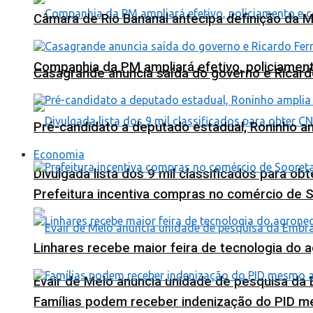
Câmara de Rio Bananal antecipa definição da M
Companhia da PM ampliará efetivo, policiame
Casagrande anuncia saída do governo e Ricard
Pré-candidato a deputado estadual, Roninho am
Economia
Divulgada lista dos 9 mil classificados para ob
Prefeitura incentiva compras no comércio de 
Linhares recebe maior feira de tecnologia do 
Evair de Melo anuncia unidade de pesquisa da
Famílias podem receber indenização do PID m