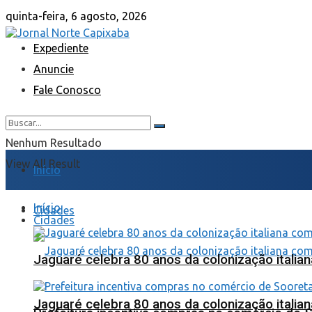
quinta-feira, 6 agosto, 2026
Expediente
Anuncie
Fale Conosco
Nenhum Resultado
View All Result
Início
Início
Cidades
Cidades
Jaguaré celebra 80 anos da colonização italia
Jaguaré celebra 80 anos da colonização italia