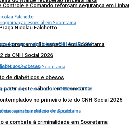
eira do Ataíde receberão terceira faixa
de Controle e Comando reforçam segurança em Linha
Praça Nicolau Falchetto
poio e programação especial em Sooretama
 2 da CNH Social 2026
to de diabéticos e obesos
 a partir deste sábado em Sooretama
contemplados no primeiro lote do CNH Social 2026
nto e combate à criminalidade em Sooretama