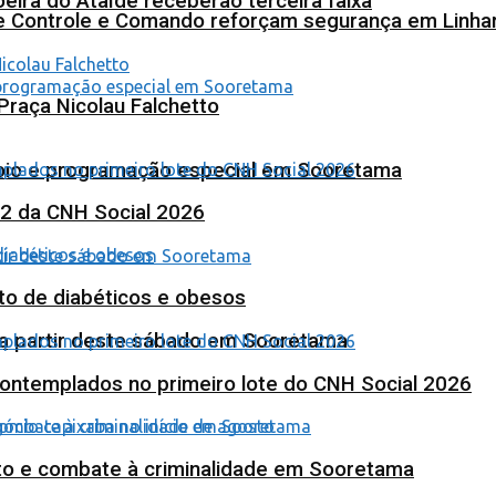
eira do Ataíde receberão terceira faixa
de Controle e Comando reforçam segurança em Linha
Praça Nicolau Falchetto
poio e programação especial em Sooretama
 2 da CNH Social 2026
to de diabéticos e obesos
 a partir deste sábado em Sooretama
contemplados no primeiro lote do CNH Social 2026
nto e combate à criminalidade em Sooretama