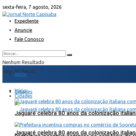
sexta-feira, 7 agosto, 2026
Expediente
Anuncie
Fale Conosco
Nenhum Resultado
View All Result
Início
Início
Cidades
Cidades
Jaguaré celebra 80 anos da colonização italia
Jaguaré celebra 80 anos da colonização italia