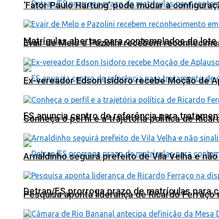
‘Fator Paulo Hartung’ pode mudar a configuraç
Matrículas abertas para contemplados do lote
Evair de Melo e Pazolini recebem reconhecim
Ex-vereador Edson Isidoro recebe Moção de 
ES anuncia centro de referência para tratamen
Conheça o perfil e a trajetória política de Ric
Arnaldinho seguirá prefeito de Vila Velha e nã
Detran/ES prorroga prazo de matrículas para 
Pesquisa aponta liderança de Ricardo Ferraço 