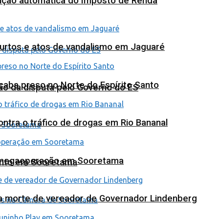
tuição automática do Imposto de Renda
furtos e atos de vandalismo em Jaguaré
 acaba preso no Norte do Espírito Santo
ão da disputa pelo Governo do ES
tra o tráfico de drogas em Rio Bananal
em megaoperação em Sooretama
ento em Sooretama
na morte de vereador de Governador Lindenberg