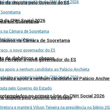
ão da disputa pelo Governo do ES
 2 da CNH Social 2026
ento em Sooretama
Aplausos na Câmara de Sooretama
to de diabéticos e obesos
ardo Ferraço, o novo governador do ES
o sinaliza apoio a nenhum candidato ao Palácio Anchie
contemplados no primeiro lote do CNH Social 2026
na disputa pelo Governo do Estado