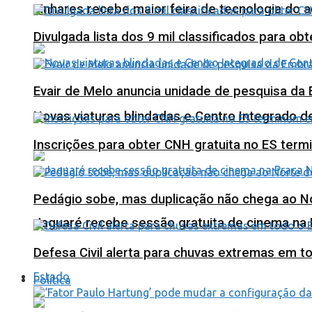
Linhares recebe maior feira de tecnologia do 
Divulgada lista dos 9 mil classificados para ob
Evair de Melo anuncia unidade de pesquisa da
Novas viaturas blindadas e Centro Integrado 
Inscrições para obter CNH gratuita no ES ter
Pedágio sobe, mas duplicação não chega ao N
Jaguaré recebe sessão gratuita de cinema na 
Defesa Civil alerta para chuvas extremas em t
Estado
Política