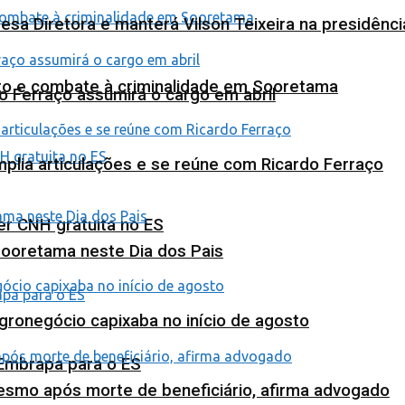
esa Diretora e manterá Vilson Teixeira na presidênc
nto e combate à criminalidade em Sooretama
o Ferraço assumirá o cargo em abril
plia articulações e se reúne com Ricardo Ferraço
ter CNH gratuita no ES
Sooretama neste Dia dos Pais
agronegócio capixaba no início de agosto
 Embrapa para o ES
esmo após morte de beneficiário, afirma advogado