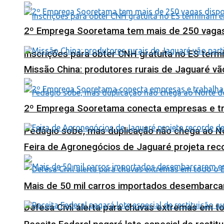
2º Emprega Sooretama tem mais de 250 vagas d
Inscrições para obter CNH gratuita no ES ter
Missão China: produtores rurais de Jaguaré vã
2º Emprega Sooretama conecta empresas e tr
Pedágio sobe, mas duplicação não chega ao N
Feira de Agronegócios de Jaguaré projeta re
Mais de 50 mil carros importados desembarca
Defesa Civil alerta para chuvas extremas em t