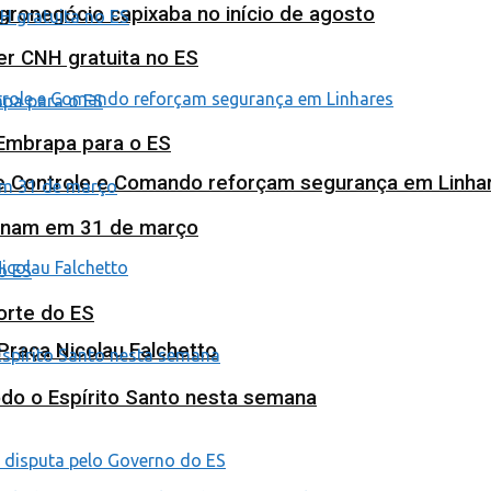
agronegócio capixaba no início de agosto
ter CNH gratuita no ES
 Embrapa para o ES
de Controle e Comando reforçam segurança em Linha
minam em 31 de março
orte do ES
Praça Nicolau Falchetto
odo o Espírito Santo nesta semana