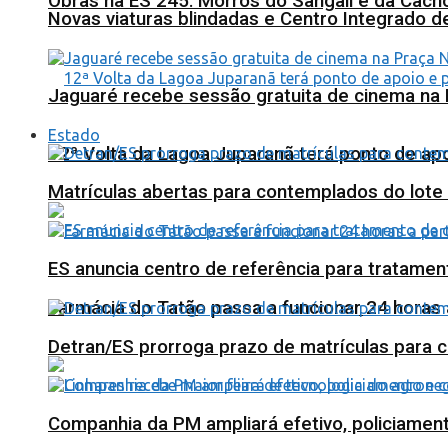
Obras na ES 245: Morros do Sangali e da Cacho
Novas viaturas blindadas e Centro Integrado 
Jaguaré recebe sessão gratuita de cinema na 
Estado
12ª Volta da Lagoa Juparanã terá ponto de a
Matrículas abertas para contemplados do lote
ES anuncia centro de referência para tratamen
Farmácia do Tatão passa a funcionar 24 horas
Detran/ES prorroga prazo de matrículas para 
Companhia da PM ampliará efetivo, policiame