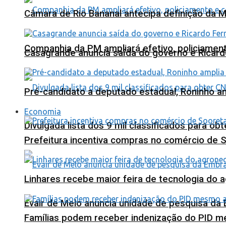
Câmara de Rio Bananal antecipa definição da M
Companhia da PM ampliará efetivo, policiame
Casagrande anuncia saída do governo e Ricard
Pré-candidato a deputado estadual, Roninho am
Economia
Divulgada lista dos 9 mil classificados para ob
Prefeitura incentiva compras no comércio de 
Linhares recebe maior feira de tecnologia do 
Evair de Melo anuncia unidade de pesquisa da
Famílias podem receber indenização do PID m