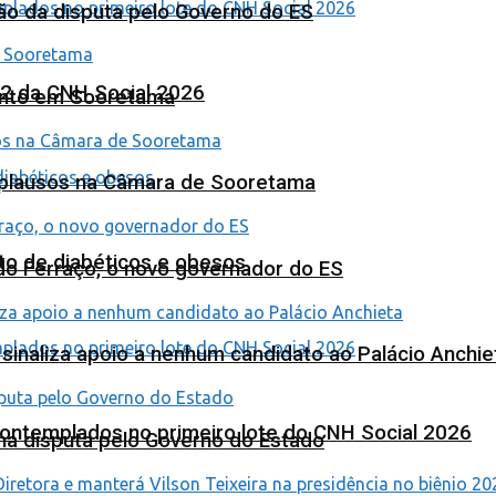
ão da disputa pelo Governo do ES
 2 da CNH Social 2026
ento em Sooretama
Aplausos na Câmara de Sooretama
to de diabéticos e obesos
ardo Ferraço, o novo governador do ES
o sinaliza apoio a nenhum candidato ao Palácio Anchie
contemplados no primeiro lote do CNH Social 2026
na disputa pelo Governo do Estado