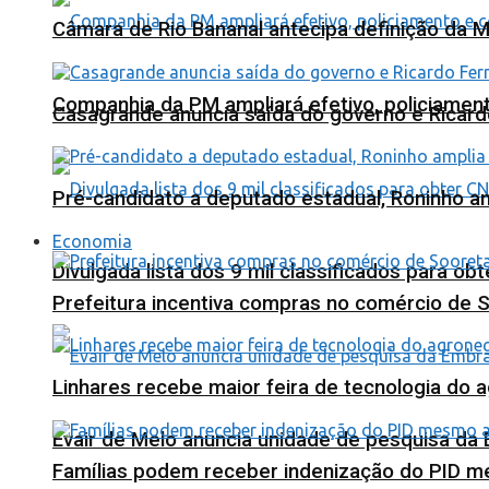
Câmara de Rio Bananal antecipa definição da M
Companhia da PM ampliará efetivo, policiame
Casagrande anuncia saída do governo e Ricard
Pré-candidato a deputado estadual, Roninho am
Economia
Divulgada lista dos 9 mil classificados para ob
Prefeitura incentiva compras no comércio de 
Linhares recebe maior feira de tecnologia do 
Evair de Melo anuncia unidade de pesquisa da
Famílias podem receber indenização do PID m