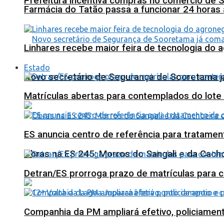
Prefeitura incentiva compras no comércio de 
Farmácia do Tatão passa a funcionar 24 horas
Linhares recebe maior feira de tecnologia do 
Estado
Novo secretário de Segurança de Sooretama já
Matrículas abertas para contemplados do lote
ES anuncia centro de referência para tratamen
Obras na ES 245: Morros do Sangali e da Cacho
Detran/ES prorroga prazo de matrículas para 
Companhia da PM ampliará efetivo, policiame