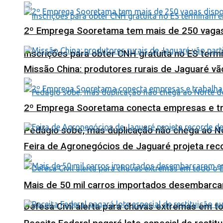
2º Emprega Sooretama tem mais de 250 vagas d
Inscrições para obter CNH gratuita no ES ter
Missão China: produtores rurais de Jaguaré vã
2º Emprega Sooretama conecta empresas e tr
Pedágio sobe, mas duplicação não chega ao N
Feira de Agronegócios de Jaguaré projeta re
Mais de 50 mil carros importados desembarca
Defesa Civil alerta para chuvas extremas em t