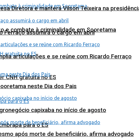
esa Diretora e manterá Vilson Teixeira na presidênc
nto e combate à criminalidade em Sooretama
o Ferraço assumirá o cargo em abril
plia articulações e se reúne com Ricardo Ferraço
ter CNH gratuita no ES
Sooretama neste Dia dos Pais
agronegócio capixaba no início de agosto
 Embrapa para o ES
esmo após morte de beneficiário, afirma advogado