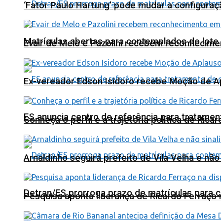
‘Fator Paulo Hartung’ pode mudar a configuraç
Matrículas abertas para contemplados do lote
Evair de Melo e Pazolini recebem reconhecim
Ex-vereador Edson Isidoro recebe Moção de 
ES anuncia centro de referência para tratamen
Conheça o perfil e a trajetória política de Ric
Arnaldinho seguirá prefeito de Vila Velha e nã
Detran/ES prorroga prazo de matrículas para 
Pesquisa aponta liderança de Ricardo Ferraço 