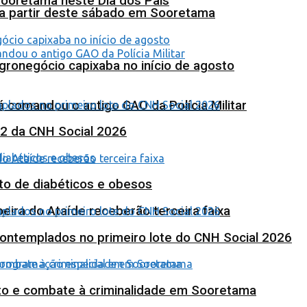
Sooretama neste Dia dos Pais
 a partir deste sábado em Sooretama
agronegócio capixaba no início de agosto
 comandou o antigo GAO da Polícia Militar
 2 da CNH Social 2026
to de diabéticos e obesos
eira do Ataíde receberão terceira faixa
contemplados no primeiro lote do CNH Social 2026
nto e combate à criminalidade em Sooretama