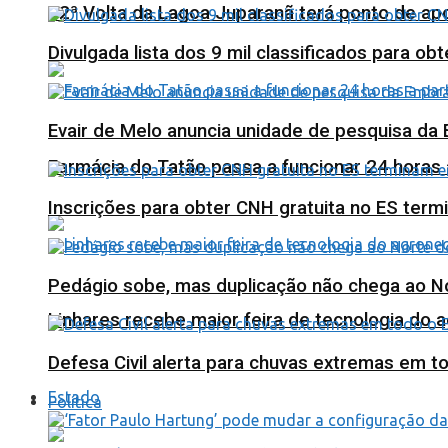
12ª Volta da Lagoa Juparanã terá ponto de a
Divulgada lista dos 9 mil classificados para ob
Evair de Melo anuncia unidade de pesquisa da
Farmácia do Tatão passa a funcionar 24 horas
Inscrições para obter CNH gratuita no ES ter
Pedágio sobe, mas duplicação não chega ao N
Linhares recebe maior feira de tecnologia do 
Defesa Civil alerta para chuvas extremas em t
Estado
Política