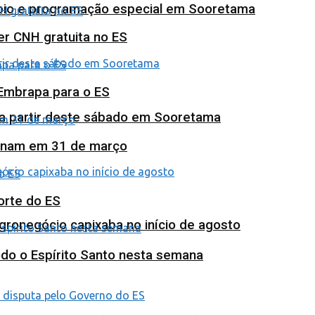
poio e programação especial em Sooretama
ter CNH gratuita no ES
 Embrapa para o ES
 a partir deste sábado em Sooretama
minam em 31 de março
orte do ES
agronegócio capixaba no início de agosto
odo o Espírito Santo nesta semana