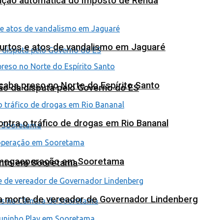
tuição automática do Imposto de Renda
furtos e atos de vandalismo em Jaguaré
 acaba preso no Norte do Espírito Santo
ão da disputa pelo Governo do ES
tra o tráfico de drogas em Rio Bananal
em megaoperação em Sooretama
ento em Sooretama
na morte de vereador de Governador Lindenberg