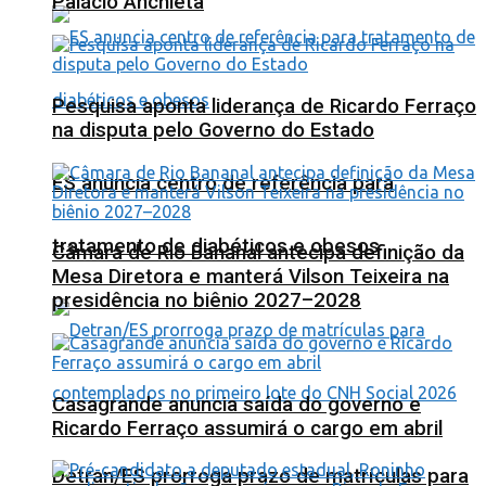
Palácio Anchieta
Pesquisa aponta liderança de Ricardo Ferraço
na disputa pelo Governo do Estado
ES anuncia centro de referência para
tratamento de diabéticos e obesos
Câmara de Rio Bananal antecipa definição da
Mesa Diretora e manterá Vilson Teixeira na
presidência no biênio 2027–2028
Casagrande anuncia saída do governo e
Ricardo Ferraço assumirá o cargo em abril
Detran/ES prorroga prazo de matrículas para