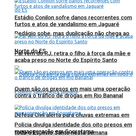
Estádio Conilon sofre danos recorrentes com
furtos e atos de vandalismo em Jaguaré
Pedágio sobe, mas duplicação não chega ao
Norte do ES
Pai vem do RJ, retira o filho à força da mãe e
acaba preso no Norte do Espírito Santo
Quem são os presos em mais uma operação
contra o tráfico de drogas em Rio Bananal
Defesa Civil alerta para chuvas extremas em
Polícia divulga identidade dos oito presos em
megaoperação em Sooretama
todo o Espírito Santo nesta semana