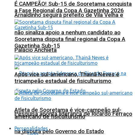
É CAMPEÃO! Sub-15 de Sooretama conquista
a Fase Regional da Copa A Gazetinha 2026
Arnaldinho seguirá prefeito de Vila Velha e
não sinaliza apoio a nenhum candidato ao
Sooretama disputa final regional da Copa A
Gazetinha Sub-15
Palácio Anchieta
Após vice sul-americano, Thainã Neves é
tricampeão estadual de fisiculturismo
Atleta de Sooretama é vice-campeão sul-
Pesquisa aponta liderança de Ricardo Ferraço
americano de fisiculturismo
Personalidades
na disputa pelo Governo do Estado
Tudo