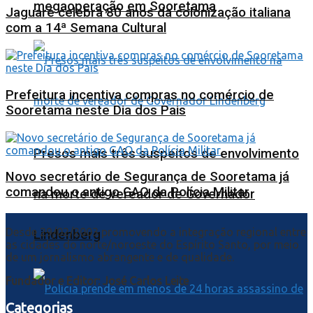
megaoperação em Sooretama
Jaguaré celebra 80 anos da colonização italiana
com a 14ª Semana Cultural
Prefeitura incentiva compras no comércio de
Sooretama neste Dia dos Pais
Presos mais três suspeitos de envolvimento
Novo secretário de Segurança de Sooretama já
comandou o antigo GAO da Polícia Militar
na morte de vereador de Governador
Desde 29/02/2003 promovendo a integração regional entre
Lindenberg
as cidades do norte/noroeste do Espírito Santo, por meio
de um jornalismo abrangente e de qualidade.
Fundador e Editor: José Carlos Leite
Categorias