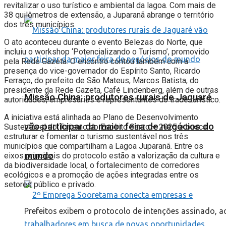
revitalizar o uso turístico e ambiental da lagoa. Com mais de
38 quilômetros de extensão, a Juparanã abrange o território
dos três municípios.
O ato aconteceu durante o evento Belezas do Norte, que
incluiu o workshop ‘Potencializando o Turismo’, promovido
pela Rede Gazeta. O encontro contou também com a
presença do vice-governador do Espírito Santo, Ricardo
Ferraço, do prefeito de São Mateus, Marcos Batista, do
presidente da Rede Gazeta, Café Lindenberg, além de outras
Missão China: produtores rurais de Jaguaré
autoridades, empresários e representantes do trade turístico.
A iniciativa está alinhada ao Plano de Desenvolvimento
vão participar da maior feira de negócios do
Sustentável do Turismo do Espírito Santo – 2025 e busca
estruturar e fomentar o turismo sustentável nos três
municípios que compartilham a Lagoa Juparanã. Entre os
mundo
eixos principais do protocolo estão a valorização da cultura e
da biodiversidade local, o fortalecimento de corredores
ecológicos e a promoção de ações integradas entre os
setores público e privado.
Prefeitos exibem o protocolo de intenções assinado, a