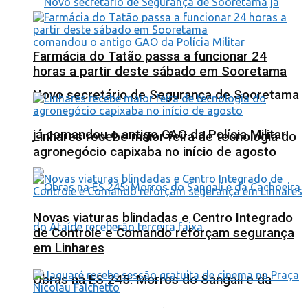
Farmácia do Tatão passa a funcionar 24
horas a partir deste sábado em Sooretama
Novo secretário de Segurança de Sooretama
já comandou o antigo GAO da Polícia Militar
Linhares recebe maior feira de tecnologia do
agronegócio capixaba no início de agosto
Novas viaturas blindadas e Centro Integrado
de Controle e Comando reforçam segurança
em Linhares
Obras na ES 245: Morros do Sangali e da