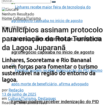
Nenhum Resultado
Home
Cultura/Turismo
Municípios assinam protocolo
View All Result
para criação da Rota Turística
Linhares recebe maior feira de tecnologia do
da Lagoa Juparanã
agronegócio capixaba no início de agosto
Linhares, Sooretama e Rio Bananal
unem forças para fomentar o turismo
sustentável na região do entorno da
lagoa.
por
Redação
13 de junho de 2025
em
Cultura/Turismo
,
Destaques
Famílias podem receber indenização do PID
Reading Time: 3 mins read