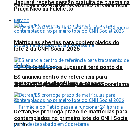
Jaguaré recebe sessão gratuita de cinema na
Cachoeira do Ataíde receberão terceira faixa
Praça Nicolau Falchetto
Estado
Matrículas abertas para contemplados do
lote 2 da CNH Social 2026
12ª Volta da Lagoa Juparanã terá ponto de
ES anuncia centro de referência para
tratamento de diabéticos e obesos
apoio e programação especial em Sooretama
Detran/ES prorroga prazo de matrículas para
contemplados no primeiro lote do CNH Social
2026