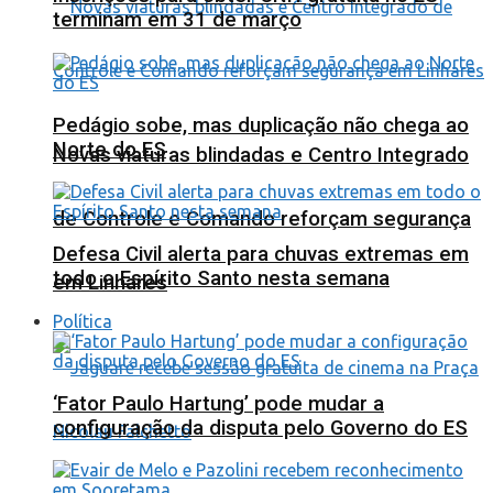
terminam em 31 de março
Pedágio sobe, mas duplicação não chega ao
Norte do ES
Novas viaturas blindadas e Centro Integrado
de Controle e Comando reforçam segurança
Defesa Civil alerta para chuvas extremas em
todo o Espírito Santo nesta semana
em Linhares
Política
‘Fator Paulo Hartung’ pode mudar a
configuração da disputa pelo Governo do ES