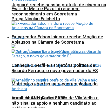
Jaguaré recebe sessão gratuita de cinema na
Evair de Melo e Pazolini recebem
reconhecimento em Sooretama
Praça Nicolau Falchetto
Ex-vereador Edson Isidoro recebe Moção de
Estado
Aplausos na Câmara de Sooretama
Conheça o perfil e a trajetória política de
Ricardo Ferraço, o novo governador do ES
Matrículas abertas para contemplados do
lote 2 da CNH Social 2026
Arnaldinho seguirá prefeito de Vila Velha e
não sinaliza apoio a nenhum candidato ao