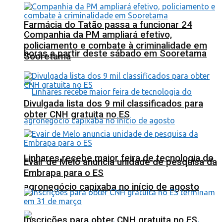
Farmácia do Tatão passa a funcionar 24
Companhia da PM ampliará efetivo,
policiamento e combate à criminalidade em
horas a partir deste sábado em Sooretama
Sooretama
Divulgada lista dos 9 mil classificados para
obter CNH gratuita no ES
Linhares recebe maior feira de tecnologia do
Evair de Melo anuncia unidade de pesquisa da
Embrapa para o ES
agronegócio capixaba no início de agosto
Inscrições para obter CNH gratuita no ES