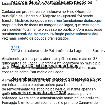
recorde de R$ 770 milhões em negócios
Lagoa Juparanã é pouco aproveitada neste sentido.
Cantada em prosa e verso, inclusive no Hino Oficial do
município de Linhares, a ‘Majestosa Juparanã’ foi sendo
transformada, ao longo dos anos, em ‘condomínio de luxo’ por
proprietários de áreas às margens da lagoa, que restringem
ou impedem totalmente o acesso ao público. Com isso, esse
paraíso natural atualmente é usufruído por um número cada
vez mais seleto de poucos privilegiados.
Vista do balneário de Patrimônio da Lagoa, em Soore
Atualmente, a única praia aberta ao público nos mais de 38
quilômetros da Lagoa Juparanã está localizada no município
Mais de 50 mil carros importados
de Sooretama, na localidade de Comendador Rafael, mais
conhecida como Patrimônio da Lagoa.
desembarcaram em porto do Norte do ES no
A Prefeitura de Sooretama se antecipou e já tem investido
em infraestrutura e outras ações para fomentar o
desenvolvimento turístico no balneário, distante apenas 9
primeiro semestre de 2026
quilômetros da sede do município, com acesso por via
asfaltada. Neste ano, a administração municipal do prefeito
Fernando Camiletti realizou no local o primeiro Carnaval de