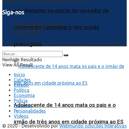
E-mail:
jornalnortecapixaba@hotmail.com
envolvimento na morte de vereador de
Siga-nos
Política de privacidade
Governador Lindenberg têm prisão
Termos de uso
Fale Conosco
prorrogada
© 2020 - Desenvolvido por
Webmundo soluções Interativas
Nenhum Resultado
View All Result
Início
Cidades
Estado
Política
Economia
Polícia
Adolescente de 14 anos mata os pais e o
Esportes
Personalidades
Videos
irmão de três anos em cidade próxima ao ES
© 2020 - Desenvolvido por
Webmundo soluções Interativas