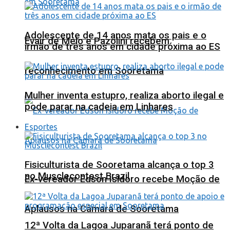
Adolescente de 14 anos mata os pais e o
Evair de Melo e Pazolini recebem
irmão de três anos em cidade próxima ao ES
reconhecimento em Sooretama
Mulher inventa estupro, realiza aborto ilegal e
pode parar na cadeia em Linhares
Esportes
Fisiculturista de Sooretama alcança o top 3
no Musclecontest Brazil
Ex-vereador Edson Isidoro recebe Moção de
Aplausos na Câmara de Sooretama
12ª Volta da Lagoa Juparanã terá ponto de