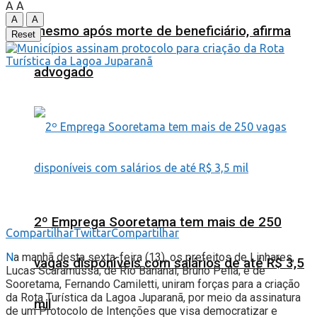
A
A
A
A
mesmo após morte de beneficiário, afirma
Reset
advogado
2º Emprega Sooretama tem mais de 250
Compartilhar
Twittar
Compartilhar
N
a manhã desta sexta-feira (13), os prefeitos de Linhares,
vagas disponíveis com salários de até R$ 3,5
Lucas Scaramussa; de Rio Bananal, Bruno Pella; e de
Sooretama, Fernando Camiletti, uniram forças para a criação
da Rota Turística da Lagoa Juparanã, por meio da assinatura
mil
de um Protocolo de Intenções que visa democratizar e