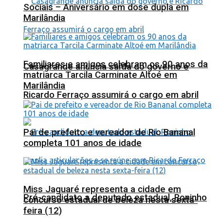
Sociais – Aniversário em dose dupla em
Marilândia
Familiares e amigos celebram os 90 anos da
Casagrande anuncia saída do governo e
matriarca Tarcila Carminate Altoé em
Marilândia
Ricardo Ferraço assumirá o cargo em abril
Pai de prefeito e vereador de Rio Bananal
completa 101 anos de idade
Miss Jaguaré representa a cidade em
Pré-candidato a deputado estadual, Roninho
concurso estadual de beleza nesta sexta-
feira (12)