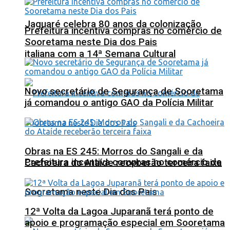
Jaguaré celebra 80 anos da colonização
Prefeitura incentiva compras no comércio de
Sooretama neste Dia dos Pais
italiana com a 14ª Semana Cultural
Novo secretário de Segurança de Sooretama
já comandou o antigo GAO da Polícia Militar
Obras na ES 245: Morros do Sangali e da
Prefeitura incentiva compras no comércio de
Cachoeira do Ataíde receberão terceira faixa
Sooretama neste Dia dos Pais
12ª Volta da Lagoa Juparanã terá ponto de
apoio e programação especial em Sooretama