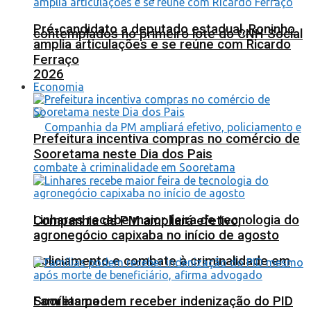
Pré-candidato a deputado estadual, Roninho
contemplados no primeiro lote do CNH Social
amplia articulações e se reúne com Ricardo
Ferraço
2026
Economia
Prefeitura incentiva compras no comércio de
Sooretama neste Dia dos Pais
Linhares recebe maior feira de tecnologia do
Companhia da PM ampliará efetivo,
agronegócio capixaba no início de agosto
policiamento e combate à criminalidade em
Sooretama
Famílias podem receber indenização do PID