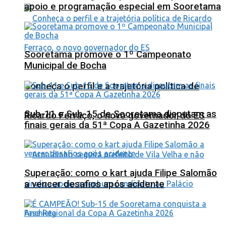
apoio e programação especial em Sooretama
Sooretama promove o 1º Campeonato
Municipal de Bocha
Conheça o perfil e a trajetória política de
Sub-11 e Sub-15 de Sooretama disputam as
Ricardo Ferraço, o novo governador do ES
finais gerais da 51ª Copa A Gazetinha 2026
Superação: como o kart ajuda Filipe Salomão
a vencer desafios após acidente