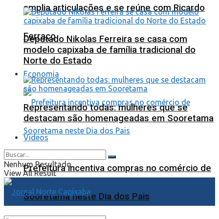
amplia articulações e se reúne com Ricardo
Ferraço
Deputado Nikolas Ferreira se casa com
modelo capixaba de família tradicional do
Norte do Estado
Economia
Representando todas: mulheres que se
destacam são homenageadas em Sooretama
Videos
Nenhum Resultado
Prefeitura incentiva compras no comércio de
View All Result
Sooretama neste Dia dos Pais