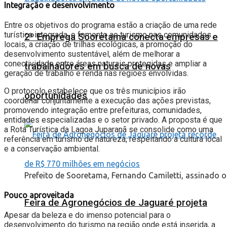
Integração e desenvolvimento
Entre os objetivos do programa estão a criação de uma rede
turística integrada, o fomento ao turismo nas comunidades
2º Emprega Sooretama conecta empresas e
locais, a criação de trilhas ecológicas, a promoção do
desenvolvimento sustentável, além de melhorar a
conectividade entre áreas naturais protegidas e ampliar a
trabalhadores em busca de novas
geração de trabalho e renda nas regiões envolvidas.
O protocolo estabelece que os três municípios irão
oportunidades
coordenar conjuntamente a execução das ações previstas,
promovendo integração entre prefeituras, comunidades,
entidades especializadas e o setor privado. A proposta é que
a Rota Turística da Lagoa Juparanã se consolide como uma
referência em turismo de natureza, respeitando a cultura local
e a conservação ambiental.
Prefeito de Sooretama, Fernando Camiletti, assinado o
Pouco aproveitada
Feira de Agronegócios de Jaguaré projeta
Apesar da beleza e do imenso potencial para o
desenvolvimento do turismo na região onde está inserida, a