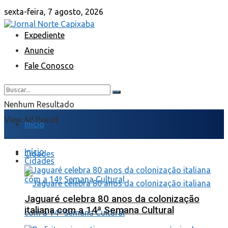
sexta-feira, 7 agosto, 2026
Expediente
Anuncie
Fale Conosco
Nenhum Resultado
View All Result
Início
Início
Cidades
Cidades
Jaguaré celebra 80 anos da colonização
italiana com a 14ª Semana Cultural