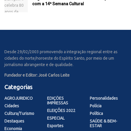
com a 14ª Semana Cultural
Desde 29/02/2003 promovendo a integração regional entre as
cidades do norte/noroeste do Espírito Santo, por meio de um
jornalismo abrangente e de qualidade.
Fundador e Editor: José Carlos Leite
Categorias
AGROJURIDICO
EDIÇÕES
Personalidades
IMPRESSAS
Cidades
Polícia
ELEIÇÕES 2022
Cultura/Turismo
Política
ESPECIAL
Destaques
SAÚDE & BEM-
Esportes
ESTAR
Economia