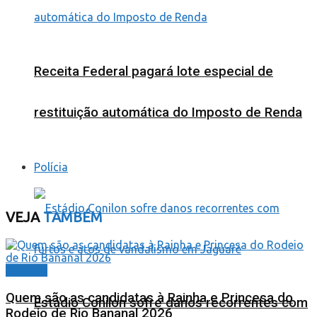
Receita Federal pagará lote especial de
restituição automática do Imposto de Renda
Polícia
VEJA
TAMBÉM
Cidades
Quem são as candidatas à Rainha e Princesa do
Estádio Conilon sofre danos recorrentes com
Rodeio de Rio Bananal 2026