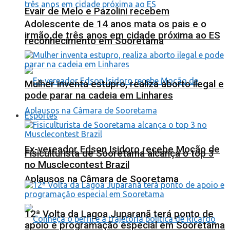
Evair de Melo e Pazolini recebem
Adolescente de 14 anos mata os pais e o
irmão de três anos em cidade próxima ao ES
reconhecimento em Sooretama
Mulher inventa estupro, realiza aborto ilegal e
pode parar na cadeia em Linhares
Esportes
Ex-vereador Edson Isidoro recebe Moção de
Fisiculturista de Sooretama alcança o top 3
no Musclecontest Brazil
Aplausos na Câmara de Sooretama
12ª Volta da Lagoa Juparanã terá ponto de
apoio e programação especial em Sooretama