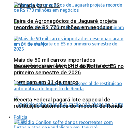
Embrapa para o ES
Feira de Agronegócios de Jaguaré projeta
recorde de R$ 770 milhões em negócios
Mais de 50 mil carros importados
Inscrições para obter CNH gratuita no ES
desembarcaram em porto do Norte do ES no
primeiro semestre de 2026
terminam em 31 de março
Receita Federal pagará lote especial de
restituição automática do Imposto de Renda
Polícia