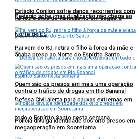
Estádio Conilon sofre danos recorrentes com
Pedágio sobe, mas duplicação não chega ao
furtos e atos de vandalismo em Jaguaré
Norte do ES
Pai vem do RJ, retira o filho à força da mãe e
acaba preso no Norte do Espírito Santo
Quem são os presos em mais uma operação
contra o tráfico de drogas em Rio Bananal
Defesa Civil alerta para chuvas extremas em
todo o Espírito Santo nesta semana
Polícia divulga identidade dos oito presos em
megaoperação em Sooretama