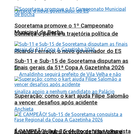
Sooretama promove o 1º Campeonato
Municipal de Bocha
Conheça o perfil e a trajetória política de
Ricardo Ferraço, o novo governador do ES
Sub-11 e Sub-15 de Sooretama disputam as
finais gerais da 51ª Copa A Gazetinha 2026
Superação: como o kart ajuda Filipe Salomão
a vencer desafios após acidente
É CAMPEÃO! Sub-15 de Sooretama conquista
Arnaldinho seguirá prefeito de Vila Velha e