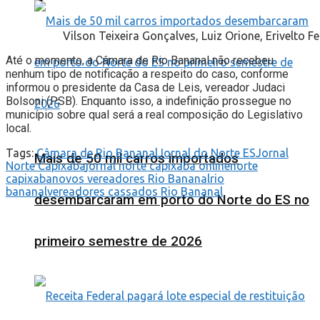
Vilson Teixeira Gonçalves, Luiz Orione, Erivelto F
Até o momento, a Câmara de Rio Bananal não recebeu
nenhum tipo de notificação a respeito do caso, conforme
informou o presidente da Casa de Leis, vereador Judaci
Bolsoni (PSB). Enquanto isso, a indefinição prossegue no
município sobre qual será a real composição do Legislativo
local.
Tags:
Câmara de Rio Bananal
Jornal do Norte ES
Jornal
Mais de 50 mil carros importados
Norte Capixaba
jornal norte capixaba online
norte
capixaba
novos vereadores Rio Bananal
rio
bananal
vereadores cassados Rio Bananal
desembarcaram em porto do Norte do ES no
primeiro semestre de 2026