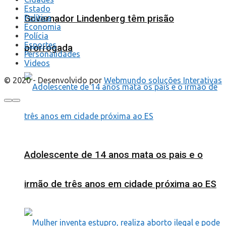
Estado
Política
Governador Lindenberg têm prisão
Economia
Polícia
Esportes
prorrogada
Personalidades
Videos
© 2020 - Desenvolvido por
Webmundo soluções Interativas
Adolescente de 14 anos mata os pais e o
irmão de três anos em cidade próxima ao ES