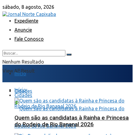
sábado, 8 agosto, 2026
Expediente
Anuncie
Fale Conosco
Nenhum Resultado
View All Result
Início
Início
Cidades
Cidades
Quem são as candidatas à Rainha e Princesa
do Rodeio de Rio Bananal 2026