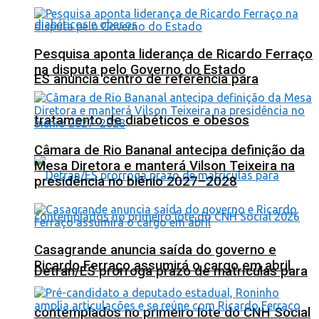
Pesquisa aponta liderança de Ricardo Ferraço
na disputa pelo Governo do Estado
ES anuncia centro de referência para
tratamento de diabéticos e obesos
Câmara de Rio Bananal antecipa definição da
Mesa Diretora e manterá Vilson Teixeira na
presidência no biênio 2027–2028
Casagrande anuncia saída do governo e
Ricardo Ferraço assumirá o cargo em abril
Detran/ES prorroga prazo de matrículas para
contemplados no primeiro lote do CNH Social