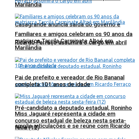
Marilândia
Casagrande anuncia saída do governo e
Familiares e amigos celebram os 90 anos da
matriarca Tarcila Carminate Altoé em
Ricardo Ferraço assumirá o cargo em abril
Marilândia
Pai de prefeito e vereador de Rio Bananal
completa 101 anos de idade
Pré-candidato a deputado estadual, Roninho
Miss Jaguaré representa a cidade em
concurso estadual de beleza nesta sexta-
amplia articulações e se reúne com Ricardo
feira (12)