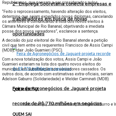
Republicanos, que passam a ser considerados nulos.
2º Emprega Sooretama conecta empresas e
“Feito o reprocessamento, havendo alteração dos eleitos,
determino que sejam expedidos novos diplomas, cancelando
trabalhadores em busca de novas
os anteriores e comunicando a lista dos novos eleitos à
Câmara Municipal de Rio Bananal, objetivando a imediata
posse dos novos vereadores”, esclarece a sentença.
oportunidades
A decisão do juiz eleitoral de Rio Bananal atende a petição
civil que tem entre os requerentes Francisco de Assis Campi
(MDB), Idair João Guarnieri (PSC).
Com a nova totalização dos votos, Assis Campi e João
Guarnieri estariam na lista dos quatro novos eleitos do
município, em substituição aos vereadores cassados. Os
outros dois, de acordo com estimativas extra-oficiais, seriam
Adelson Gaburro (Solidariedade) e Welder Carminati (MDB).
Feira de Agronegócios de Jaguaré projeta
QUEM ENTRA
recorde de R$ 770 milhões em negócios
Assis Campi, João Guarnieri, Adelson Gaburro e 
QUEM SAI