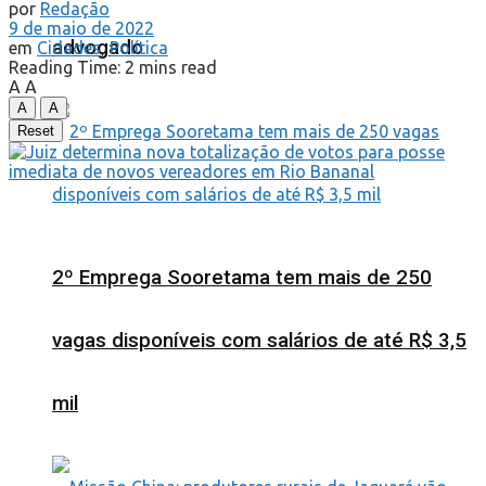
por
Redação
9 de maio de 2022
advogado
em
Cidades
,
Política
Reading Time: 2 mins read
A
A
A
A
Reset
2º Emprega Sooretama tem mais de 250
vagas disponíveis com salários de até R$ 3,5
mil