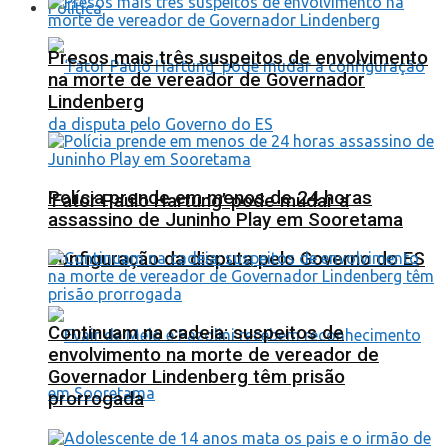
Política
Presos mais três suspeitos de envolvimento
na morte de vereador de Governador
Lindenberg
Polícia prende em menos de 24 horas
‘Fator Paulo Hartung’ pode mudar a
assassino de Juninho Play em Sooretama
configuração da disputa pelo Governo do ES
Continuam na cadeia: suspeitos de
envolvimento na morte de vereador de
Governador Lindenberg têm prisão
prorrogada