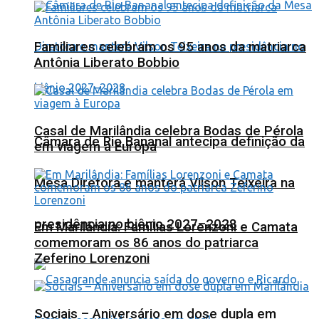
Familiares celebram os 95 anos da matriarca
Antônia Liberato Bobbio
Casal de Marilândia celebra Bodas de Pérola
Câmara de Rio Bananal antecipa definição da
em viagem à Europa
Mesa Diretora e manterá Vilson Teixeira na
presidência no biênio 2027–2028
Em Marilândia: Famílias Lorenzoni e Camata
comemoram os 86 anos do patriarca
Zeferino Lorenzoni
Sociais – Aniversário em dose dupla em