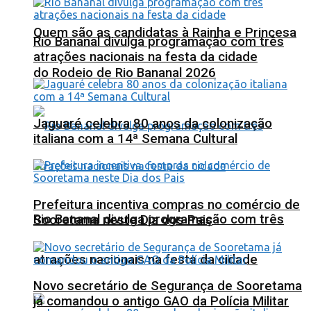
Quem são as candidatas à Rainha e Princesa
Rio Bananal divulga programação com três
atrações nacionais na festa da cidade
do Rodeio de Rio Bananal 2026
Jaguaré celebra 80 anos da colonização
italiana com a 14ª Semana Cultural
Prefeitura incentiva compras no comércio de
Rio Bananal divulga programação com três
Sooretama neste Dia dos Pais
atrações nacionais na festa da cidade
Novo secretário de Segurança de Sooretama
já comandou o antigo GAO da Polícia Militar