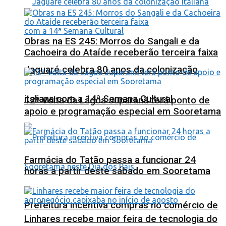
Obras na ES 245: Morros do Sangali e da
Cachoeira do Ataíde receberão terceira faixa
Jaguaré celebra 80 anos da colonização
italiana com a 14ª Semana Cultural
12ª Volta da Lagoa Juparanã terá ponto de
apoio e programação especial em Sooretama
Farmácia do Tatão passa a funcionar 24
horas a partir deste sábado em Sooretama
Prefeitura incentiva compras no comércio de
Linhares recebe maior feira de tecnologia do