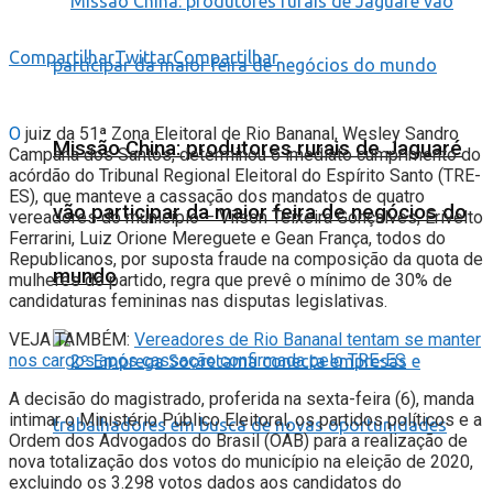
Compartilhar
Twittar
Compartilhar
O
juiz da 51ª Zona Eleitoral de Rio Bananal, Wesley Sandro
Missão China: produtores rurais de Jaguaré
Campana dos Santos, determinou o imediato cumprimento do
acórdão do Tribunal Regional Eleitoral do Espírito Santo (TRE-
ES), que manteve a cassação dos mandatos de quatro
vão participar da maior feira de negócios do
vereadores do município – Vilson Teixeira Gonçalves, Erivelto
Ferrarini, Luiz Orione Mereguete e Gean França, todos do
Republicanos, por suposta fraude na composição da quota de
mundo
mulheres do partido, regra que prevê o mínimo de 30% de
candidaturas femininas nas disputas legislativas.
VEJA TAMBÉM:
Vereadores de Rio Bananal tentam se manter
nos cargos após cassação confirmada pelo TRE-ES
A decisão do magistrado, proferida na sexta-feira (6), manda
intimar o Ministério Público Eleitoral, os partidos políticos e a
Ordem dos Advogados do Brasil (OAB) para a realização de
nova totalização dos votos do município na eleição de 2020,
excluindo os 3.298 votos dados aos candidatos do