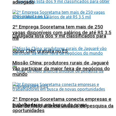
advogado
2º Emprega Sooretama tem mais de 250
vagas disponíveis com salários de até R$ 3,5
Divulgada lista dos 9 mil classificados para
mil
obter CNH gratuita no ES
Missão China: produtores rurais de Jaguaré
vão participar da maior feira de negócios do
mundo
2º Emprega Sooretama conecta empresas e
trabalhadores em busca de novas
Evair de Melo anuncia unidade de pesquisa da
oportunidades