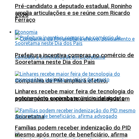
Pré-candidato a deputado estadual, Roninho
amplia articulações e se reúne com Ricardo
2026
Ferraço
Economia
Prefeitura incentiva compras no comércio de
Sooretama neste Dia dos Pais
Companhia da PM ampliará efetivo,
Linhares recebe maior feira de tecnologia do
agronegócio capixaba no início de agosto
policiamento e combate à criminalidade em
Sooretama
Famílias podem receber indenização do PID
mesmo após morte de beneficiário, afirma