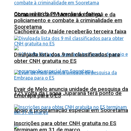
Companhia da PM ampliará efetivo,
Obras na ES 245: Morros do Sangali e da
policiamento e combate à criminalidade em
Sooretama
Cachoeira do Ataíde receberão terceira faixa
Divulgada lista dos 9 mil classificados para
obter CNH gratuita no ES
Evair de Melo anuncia unidade de pesquisa da
12ª Volta da Lagoa Juparanã terá ponto de
Embrapa para o ES
apoio e programação especial em Sooretama
Inscrições para obter CNH gratuita no ES
terminam em 31 de março