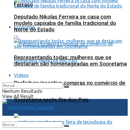
Ferraço
Deputado Nikolas Ferreira se casa com
modelo capixaba de família tradicional do
Economia
Norte do Estado
Representando todas: mulheres que se
destacam são homenageadas em Sooretama
Videos
Prefeitura incentiva compras no comércio de
Nenhum Resultado
View All Result
Sooretama neste Dia dos Pais