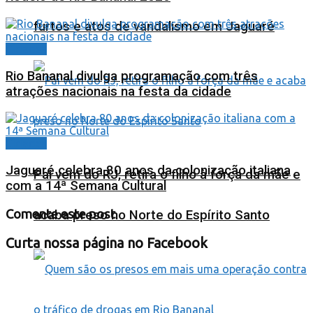
furtos e atos de vandalismo em Jaguaré
Cidades
Rio Bananal divulga programação com três
atrações nacionais na festa da cidade
Cidades
Jaguaré celebra 80 anos da colonização italiana
Pai vem do RJ, retira o filho à força da mãe e
com a 14ª Semana Cultural
Comente este post
acaba preso no Norte do Espírito Santo
Curta nossa página no Facebook