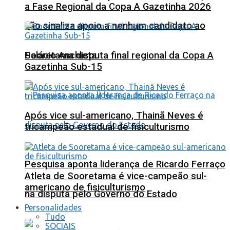
a Fase Regional da Copa A Gazetinha 2026
não sinaliza apoio a nenhum candidato ao
Sooretama disputa final regional da Copa A
Palácio Anchieta
Gazetinha Sub-15
Após vice sul-americano, Thainã Neves é
tricampeão estadual de fisiculturismo
Pesquisa aponta liderança de Ricardo Ferraço
Atleta de Sooretama é vice-campeão sul-
americano de fisiculturismo
na disputa pelo Governo do Estado
Personalidades
Tudo
SOCIAIS