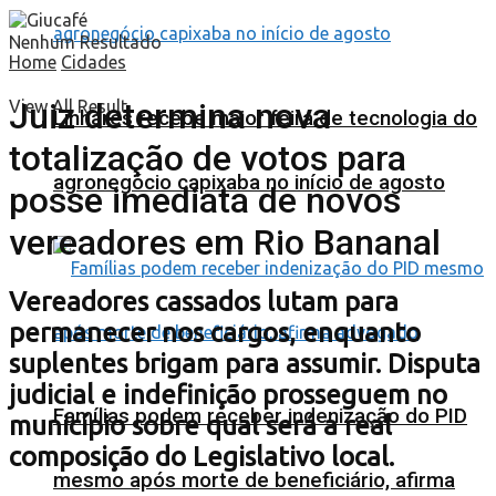
Nenhum Resultado
Home
Cidades
Juiz determina nova
View All Result
Linhares recebe maior feira de tecnologia do
totalização de votos para
agronegócio capixaba no início de agosto
posse imediata de novos
vereadores em Rio Bananal
Vereadores cassados lutam para
permanecer nos cargos, enquanto
suplentes brigam para assumir. Disputa
judicial e indefinição prosseguem no
Famílias podem receber indenização do PID
município sobre qual será a real
composição do Legislativo local.
mesmo após morte de beneficiário, afirma