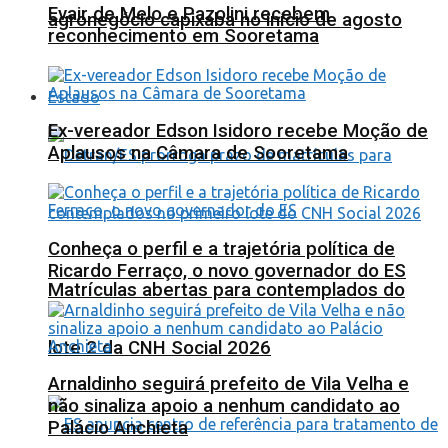
Evair de Melo e Pazolini recebem
agronegócio capixaba no início de agosto
reconhecimento em Sooretama
Estado
Ex-vereador Edson Isidoro recebe Moção de
Aplausos na Câmara de Sooretama
Conheça o perfil e a trajetória política de
Ricardo Ferraço, o novo governador do ES
Matrículas abertas para contemplados do
lote 2 da CNH Social 2026
Arnaldinho seguirá prefeito de Vila Velha e
não sinaliza apoio a nenhum candidato ao
Palácio Anchieta