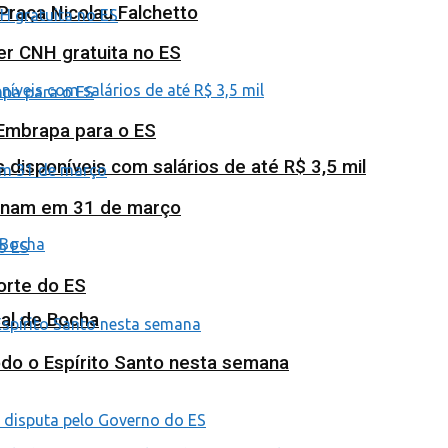
Praça Nicolau Falchetto
ter CNH gratuita no ES
 Embrapa para o ES
isponíveis com salários de até R$ 3,5 mil
minam em 31 de março
orte do ES
al de Bocha
odo o Espírito Santo nesta semana