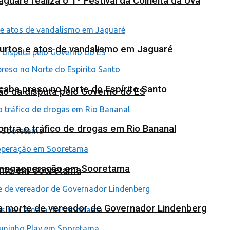
uaré realiza o 1º Festival da Colheita da Uva
furtos e atos de vandalismo em Jaguaré
 acaba preso no Norte do Espírito Santo
ão da disputa pelo Governo do ES
tra o tráfico de drogas em Rio Bananal
em megaoperação em Sooretama
ento em Sooretama
na morte de vereador de Governador Lindenberg