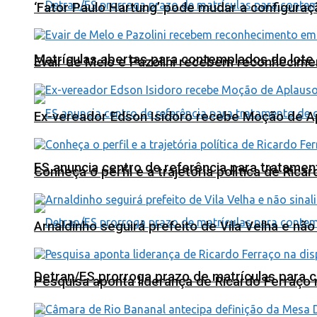
‘Fator Paulo Hartung’ pode mudar a configuraç
Matrículas abertas para contemplados do lote
Evair de Melo e Pazolini recebem reconhecim
Ex-vereador Edson Isidoro recebe Moção de 
ES anuncia centro de referência para tratamen
Conheça o perfil e a trajetória política de Ric
Arnaldinho seguirá prefeito de Vila Velha e nã
Detran/ES prorroga prazo de matrículas para 
Pesquisa aponta liderança de Ricardo Ferraço 