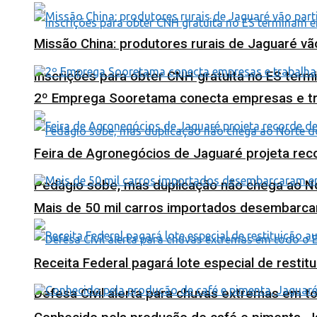
Missão China: produtores rurais de Jaguaré vã
Inscrições para obter CNH gratuita no ES ter
2º Emprega Sooretama conecta empresas e tr
Feira de Agronegócios de Jaguaré projeta re
Pedágio sobe, mas duplicação não chega ao N
Mais de 50 mil carros importados desembarca
Receita Federal pagará lote especial de resti
Defesa Civil alerta para chuvas extremas em t