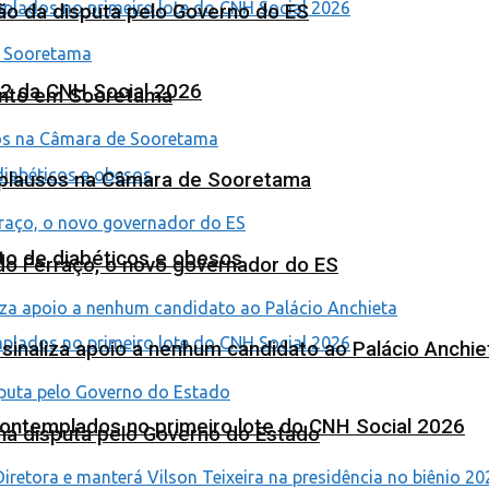
ão da disputa pelo Governo do ES
 2 da CNH Social 2026
ento em Sooretama
Aplausos na Câmara de Sooretama
to de diabéticos e obesos
ardo Ferraço, o novo governador do ES
o sinaliza apoio a nenhum candidato ao Palácio Anchie
contemplados no primeiro lote do CNH Social 2026
na disputa pelo Governo do Estado