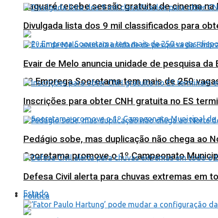
Jaguaré recebe sessão gratuita de cinema na 
Divulgada lista dos 9 mil classificados para ob
Evair de Melo anuncia unidade de pesquisa da
2º Emprega Sooretama tem mais de 250 vagas d
Inscrições para obter CNH gratuita no ES ter
Pedágio sobe, mas duplicação não chega ao N
Sooretama promove o 1º Campeonato Municip
Defesa Civil alerta para chuvas extremas em t
Estado
Política