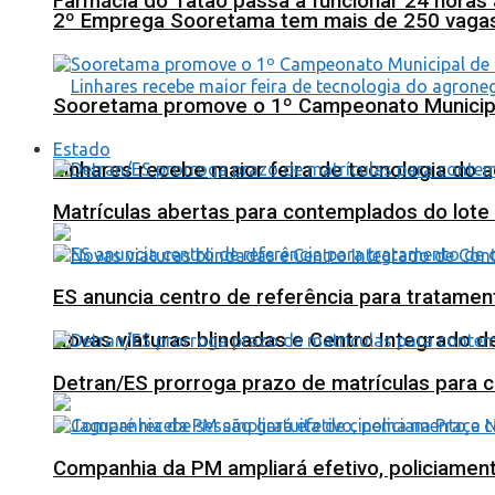
Farmácia do Tatão passa a funcionar 24 horas
2º Emprega Sooretama tem mais de 250 vagas d
Sooretama promove o 1º Campeonato Municip
Estado
Linhares recebe maior feira de tecnologia do 
Matrículas abertas para contemplados do lote
ES anuncia centro de referência para tratamen
Novas viaturas blindadas e Centro Integrado 
Detran/ES prorroga prazo de matrículas para 
Companhia da PM ampliará efetivo, policiame