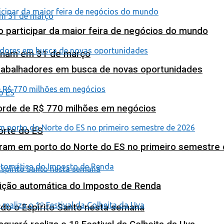
o participar da maior feira de negócios do mundo
minam em 31 de março
abalhadores em busca de novas oportunidades
corde de R$ 770 milhões em negócios
orte do ES
ram em porto do Norte do ES no primeiro semestre
tuição automática do Imposto de Renda
odo o Espírito Santo nesta semana