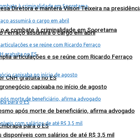
esa Diretora e manterá Vilson Teixeira na presidênc
nto e combate à criminalidade em Sooretama
o Ferraço assumirá o cargo em abril
plia articulações e se reúne com Ricardo Ferraço
ter CNH gratuita no ES
agronegócio capixaba no início de agosto
esmo após morte de beneficiário, afirma advogado
 Embrapa para o ES
isponíveis com salários de até R$ 3,5 mil