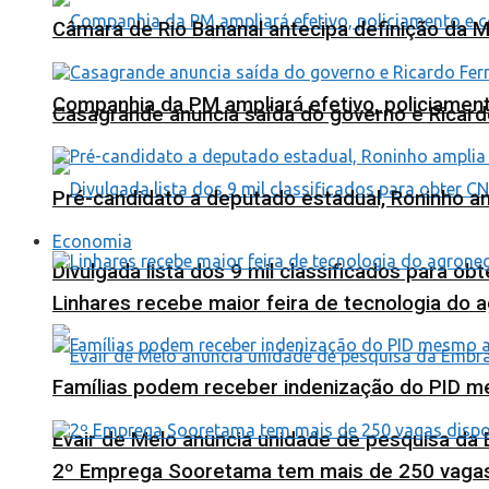
Câmara de Rio Bananal antecipa definição da M
Companhia da PM ampliará efetivo, policiame
Casagrande anuncia saída do governo e Ricard
Pré-candidato a deputado estadual, Roninho am
Economia
Divulgada lista dos 9 mil classificados para ob
Linhares recebe maior feira de tecnologia do 
Famílias podem receber indenização do PID m
Evair de Melo anuncia unidade de pesquisa da
2º Emprega Sooretama tem mais de 250 vagas d