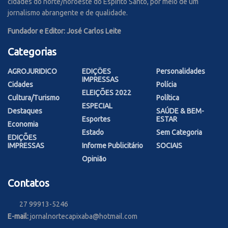
cidades do norte/noroeste do Espírito Santo, por meio de um
jornalismo abrangente e de qualidade.
Fundador e Editor: José Carlos Leite
Categorias
AGROJURIDICO
EDIÇÕES
Personalidades
IMPRESSAS
Cidades
Polícia
ELEIÇÕES 2022
Cultura/Turismo
Política
ESPECIAL
Destaques
SAÚDE & BEM-
Esportes
ESTAR
Economia
Estado
Sem Categoria
EDIÇÕES
IMPRESSAS
Informe Publicitário
SOCIAIS
Opinião
Contatos
27 99913-5246
E-mail:
jornalnortecapixaba@hotmail.com