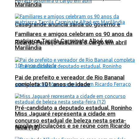
Marilândia
Casagrande anuncia saída do governo e
Familiares e amigos celebram os 90 anos da
matriarca Tarcila Carminate Altoé em
Ricardo Ferraço assumirá o cargo em abril
Marilândia
Pai de prefeito e vereador de Rio Bananal
completa 101 anos de idade
Pré-candidato a deputado estadual, Roninho
Miss Jaguaré representa a cidade em
concurso estadual de beleza nesta sexta-
amplia articulações e se reúne com Ricardo
feira (12)