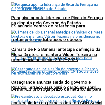
Pesquisa aponta liderança de Ricardo Ferraço
na disputa pelo Governo do Estado
ES anuncia centro de referência para
tratamento de diabéticos e obesos
Câmara de Rio Bananal antecipa definição da
Mesa Diretora e manterá Vilson Teixeira na
presidência no biênio 2027–2028
Casagrande anuncia saída do governo e
Ricardo Ferraço assumirá o cargo em abril
Detran/ES prorroga prazo de matrículas para
contemplados no primeiro lote do CNH Social