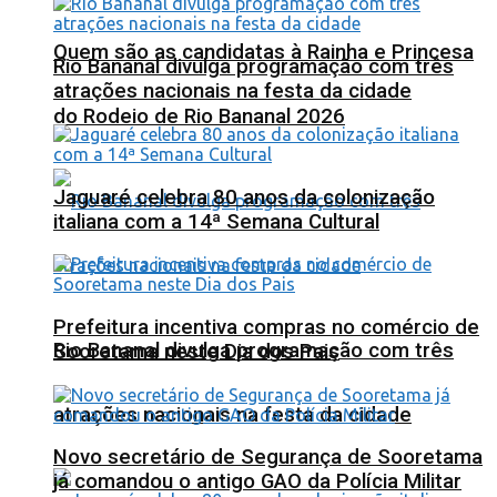
Quem são as candidatas à Rainha e Princesa
Rio Bananal divulga programação com três
atrações nacionais na festa da cidade
do Rodeio de Rio Bananal 2026
Jaguaré celebra 80 anos da colonização
italiana com a 14ª Semana Cultural
Prefeitura incentiva compras no comércio de
Rio Bananal divulga programação com três
Sooretama neste Dia dos Pais
atrações nacionais na festa da cidade
Novo secretário de Segurança de Sooretama
já comandou o antigo GAO da Polícia Militar