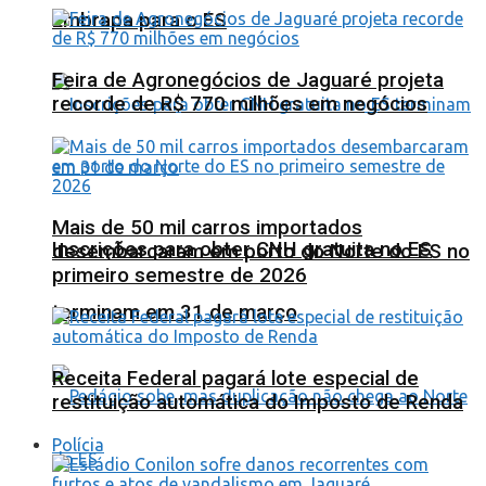
Embrapa para o ES
Feira de Agronegócios de Jaguaré projeta
recorde de R$ 770 milhões em negócios
Mais de 50 mil carros importados
Inscrições para obter CNH gratuita no ES
desembarcaram em porto do Norte do ES no
primeiro semestre de 2026
terminam em 31 de março
Receita Federal pagará lote especial de
restituição automática do Imposto de Renda
Polícia