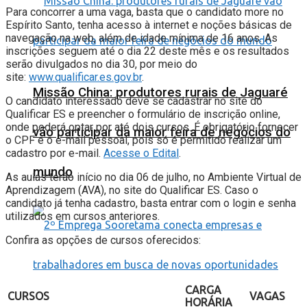
Para concorrer a uma vaga, basta que o candidato more no
Espírito Santo, tenha acesso à internet e noções básicas de
navegação na web, além de idade mínima de 16 anos. As
inscrições seguem até o dia 22 deste mês e os resultados
serão divulgados no dia 30, por meio do
site:
www.qualificar.es.gov.br
.
Missão China: produtores rurais de Jaguaré
O candidato interessado deve se cadastrar no site do
Qualificar ES e preencher o formulário de inscrição online,
onde poderá optar por até dois cursos. É obrigatório fornecer
vão participar da maior feira de negócios do
o CPF e o e-mail pessoal, pois só é permitido realizar um
cadastro por e-mail.
Acesse o Edital
.
mundo
As aulas terão início no dia 06 de julho, no Ambiente Virtual de
Aprendizagem (AVA), no site do Qualificar ES. Caso o
candidato já tenha cadastro, basta entrar com o login e senha
utilizados em cursos anteriores.
Confira as opções de cursos oferecidos:
CARGA
CURSOS
VAGAS
HORÁRIA