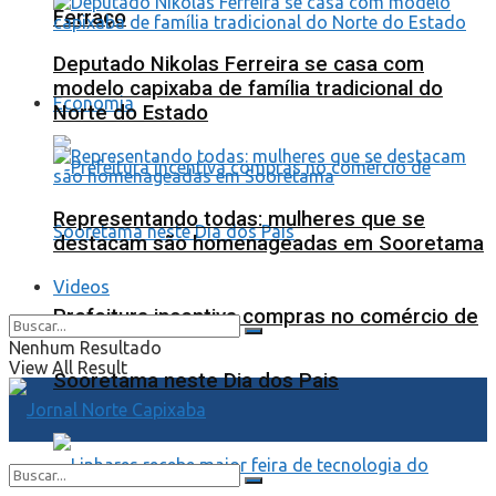
Ferraço
Deputado Nikolas Ferreira se casa com
modelo capixaba de família tradicional do
Economia
Norte do Estado
Representando todas: mulheres que se
destacam são homenageadas em Sooretama
Videos
Prefeitura incentiva compras no comércio de
Nenhum Resultado
View All Result
Sooretama neste Dia dos Pais