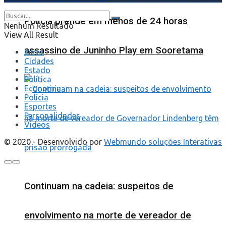
Polícia prende em menos de 24 horas
Nenhum Resultado
View All Result
assassino de Juninho Play em Sooretama
Início
Cidades
Estado
Política
Economia
Polícia
Esportes
Personalidades
Videos
© 2020 - Desenvolvido por
Webmundo soluções Interativas
Continuam na cadeia: suspeitos de
envolvimento na morte de vereador de