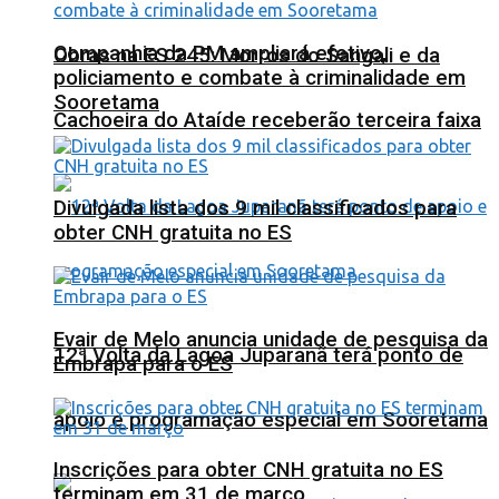
Companhia da PM ampliará efetivo,
Obras na ES 245: Morros do Sangali e da
policiamento e combate à criminalidade em
Sooretama
Cachoeira do Ataíde receberão terceira faixa
Divulgada lista dos 9 mil classificados para
obter CNH gratuita no ES
Evair de Melo anuncia unidade de pesquisa da
12ª Volta da Lagoa Juparanã terá ponto de
Embrapa para o ES
apoio e programação especial em Sooretama
Inscrições para obter CNH gratuita no ES
terminam em 31 de março