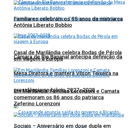
Familiares celebram os 95 anos da matriarca
Antônia Liberato Bobbio
Casal de Marilândia celebra Bodas de Pérola
Câmara de Rio Bananal antecipa definição da
em viagem à Europa
Mesa Diretora e manterá Vilson Teixeira na
presidência no biênio 2027–2028
Em Marilândia: Famílias Lorenzoni e Camata
comemoram os 86 anos do patriarca
Zeferino Lorenzoni
Sociais – Aniversário em dose dupla em