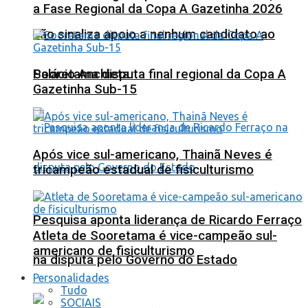
a Fase Regional da Copa A Gazetinha 2026
não sinaliza apoio a nenhum candidato ao
Sooretama disputa final regional da Copa A
Palácio Anchieta
Gazetinha Sub-15
Após vice sul-americano, Thainã Neves é
tricampeão estadual de fisiculturismo
Pesquisa aponta liderança de Ricardo Ferraço
Atleta de Sooretama é vice-campeão sul-
americano de fisiculturismo
na disputa pelo Governo do Estado
Personalidades
Tudo
SOCIAIS