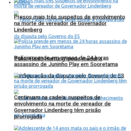
Política
Presos mais três suspeitos de envolvimento
na morte de vereador de Governador
Lindenberg
Polícia prende em menos de 24 horas
‘Fator Paulo Hartung’ pode mudar a
assassino de Juninho Play em Sooretama
configuração da disputa pelo Governo do ES
Continuam na cadeia: suspeitos de
envolvimento na morte de vereador de
Governador Lindenberg têm prisão
prorrogada