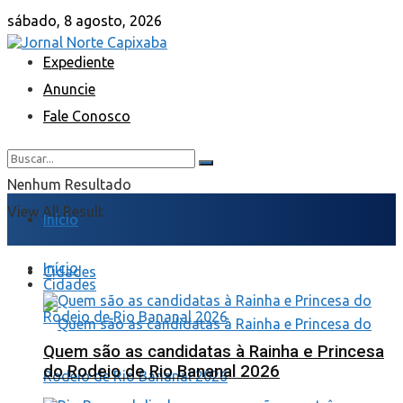
sábado, 8 agosto, 2026
Expediente
Anuncie
Fale Conosco
Nenhum Resultado
View All Result
Início
Início
Cidades
Cidades
Quem são as candidatas à Rainha e Princesa
do Rodeio de Rio Bananal 2026