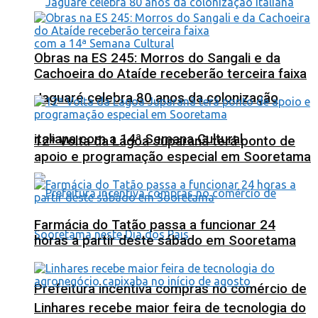
Obras na ES 245: Morros do Sangali e da
Cachoeira do Ataíde receberão terceira faixa
Jaguaré celebra 80 anos da colonização
italiana com a 14ª Semana Cultural
12ª Volta da Lagoa Juparanã terá ponto de
apoio e programação especial em Sooretama
Farmácia do Tatão passa a funcionar 24
horas a partir deste sábado em Sooretama
Prefeitura incentiva compras no comércio de
Linhares recebe maior feira de tecnologia do