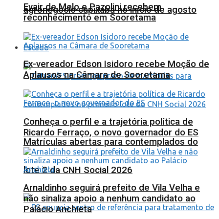
Evair de Melo e Pazolini recebem
agronegócio capixaba no início de agosto
reconhecimento em Sooretama
Estado
Ex-vereador Edson Isidoro recebe Moção de
Aplausos na Câmara de Sooretama
Conheça o perfil e a trajetória política de
Ricardo Ferraço, o novo governador do ES
Matrículas abertas para contemplados do
lote 2 da CNH Social 2026
Arnaldinho seguirá prefeito de Vila Velha e
não sinaliza apoio a nenhum candidato ao
Palácio Anchieta