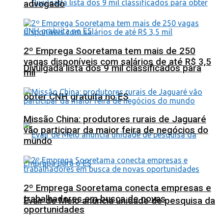
advogado
2º Emprega Sooretama tem mais de 250
vagas disponíveis com salários de até R$ 3,5
Divulgada lista dos 9 mil classificados para
mil
obter CNH gratuita no ES
Missão China: produtores rurais de Jaguaré
vão participar da maior feira de negócios do
mundo
2º Emprega Sooretama conecta empresas e
trabalhadores em busca de novas
Evair de Melo anuncia unidade de pesquisa da
oportunidades