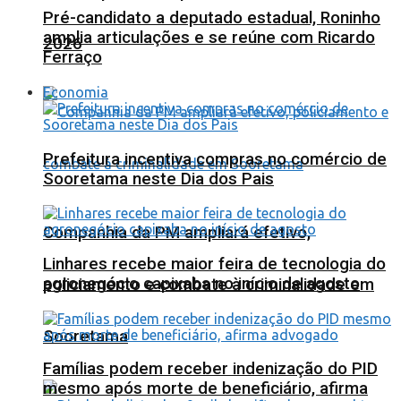
Pré-candidato a deputado estadual, Roninho
amplia articulações e se reúne com Ricardo
2026
Ferraço
Economia
Prefeitura incentiva compras no comércio de
Sooretama neste Dia dos Pais
Companhia da PM ampliará efetivo,
Linhares recebe maior feira de tecnologia do
agronegócio capixaba no início de agosto
policiamento e combate à criminalidade em
Sooretama
Famílias podem receber indenização do PID
mesmo após morte de beneficiário, afirma