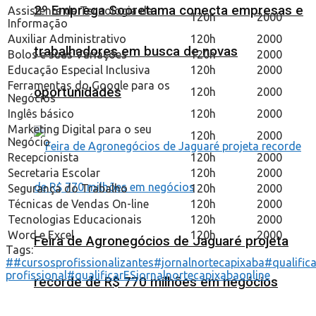
2º Emprega Sooretama conecta empresas e
Assistente de Tecnologia da
120h
2000
Informação
Auxiliar Administrativo
120h
2000
trabalhadores em busca de novas
Bolos e suas Variações
120h
2000
Educação Especial Inclusiva
120h
2000
Ferramentas do Google para os
oportunidades
120h
2000
Negócios
Inglês básico
120h
2000
Marketing Digital para o seu
120h
2000
Negócio
Recepcionista
120h
2000
Secretaria Escolar
120h
2000
Segurança do Trabalho
120h
2000
Técnicas de Vendas On-line
120h
2000
Tecnologias Educacionais
120h
2000
Word e Excel
120h
2000
Feira de Agronegócios de Jaguaré projeta
Tags:
##cursosprofissionalizantes
#jornalnortecapixaba
#qualific
profissional
#qualificarES
jornalnortecapixabaonline
recorde de R$ 770 milhões em negócios