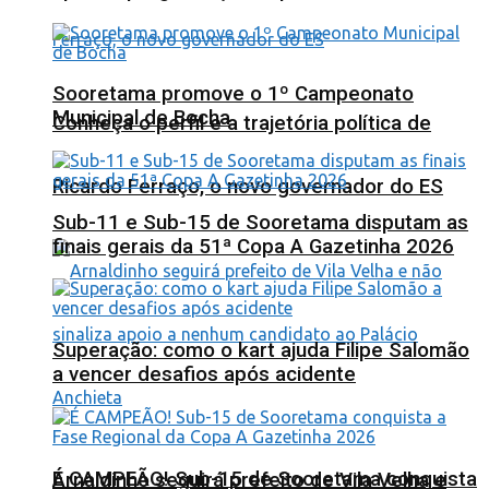
Sooretama promove o 1º Campeonato
Municipal de Bocha
Conheça o perfil e a trajetória política de
Ricardo Ferraço, o novo governador do ES
Sub-11 e Sub-15 de Sooretama disputam as
finais gerais da 51ª Copa A Gazetinha 2026
Superação: como o kart ajuda Filipe Salomão
a vencer desafios após acidente
É CAMPEÃO! Sub-15 de Sooretama conquista
Arnaldinho seguirá prefeito de Vila Velha e