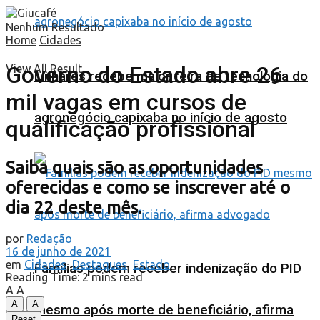
Nenhum Resultado
Home
Cidades
Governo do Estado abre 26
View All Result
Linhares recebe maior feira de tecnologia do
mil vagas em cursos de
agronegócio capixaba no início de agosto
qualificação profissional
Saiba quais são as oportunidades
oferecidas e como se inscrever até o
dia 22 deste mês.
por
Redação
16 de junho de 2021
em
Cidades
,
Destaques
,
Estado
Famílias podem receber indenização do PID
Reading Time: 2 mins read
A
A
A
A
mesmo após morte de beneficiário, afirma
Reset