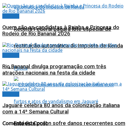
Cidades
Quem são as candidatas à Rainha e Princesa do
Receita Federal pagará lote especial de
Rodeio de Rio Bananal 2026
restituição automática do Imposto de Renda
Cidades
Rio Bananal divulga programação com três
Polícia
atrações nacionais na festa da cidade
Cidades
Jaguaré celebra 80 anos da colonização italiana
com a 14ª Semana Cultural
Estádio Conilon sofre danos recorrentes com
Comente este post