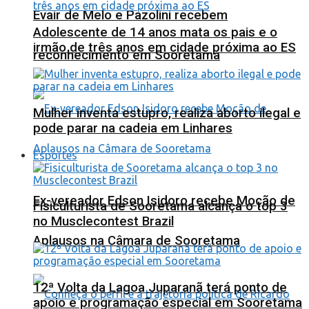
Evair de Melo e Pazolini recebem
Adolescente de 14 anos mata os pais e o
irmão de três anos em cidade próxima ao ES
reconhecimento em Sooretama
Mulher inventa estupro, realiza aborto ilegal e
pode parar na cadeia em Linhares
Esportes
Ex-vereador Edson Isidoro recebe Moção de
Fisiculturista de Sooretama alcança o top 3
no Musclecontest Brazil
Aplausos na Câmara de Sooretama
12ª Volta da Lagoa Juparanã terá ponto de
apoio e programação especial em Sooretama