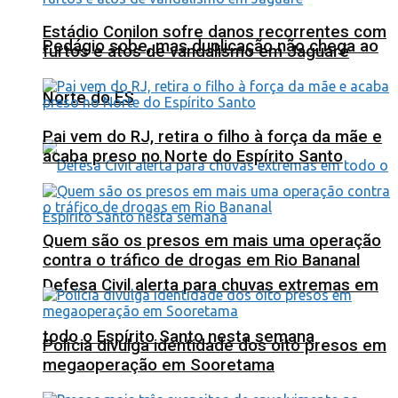
Estádio Conilon sofre danos recorrentes com
Pedágio sobe, mas duplicação não chega ao
furtos e atos de vandalismo em Jaguaré
Norte do ES
Pai vem do RJ, retira o filho à força da mãe e
acaba preso no Norte do Espírito Santo
Quem são os presos em mais uma operação
contra o tráfico de drogas em Rio Bananal
Defesa Civil alerta para chuvas extremas em
todo o Espírito Santo nesta semana
Polícia divulga identidade dos oito presos em
megaoperação em Sooretama