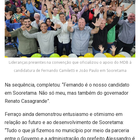
Lideranças presentes na convenção que oficializou o apoio do MDB à
candidatura de Fernando Camiletti e João Paulo em Sooretama
Na sequência, completou: “Fernando é o nosso candidato
em Sooretama. Não só meu, mas também do governador
Renato Casagrande”.
Ferraço ainda demonstrou entusiasmo e otimismo em
relação ao futuro e ao desenvolvimento de Sooretama:
“Tudo o que já fizemos no município por meio da parceria
entre o Governo e a administração do prefeito Alessandro é