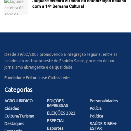
Jaguaré celebra 80 anos da colonização italiana
com a 14ª Semana Cultural
Desde 29/02/2003 promovendo a integração regional entre as
cidades do norte/noroeste do Espírito Santo, por meio de um
jornalismo abrangente e de qualidade.
Fundador e Editor: José Carlos Leite
Categorias
AGROJURIDICO
EDIÇÕES
Personalidades
IMPRESSAS
Cidades
Polícia
ELEIÇÕES 2022
Cultura/Turismo
Política
ESPECIAL
Destaques
SAÚDE & BEM-
Esportes
ESTAR