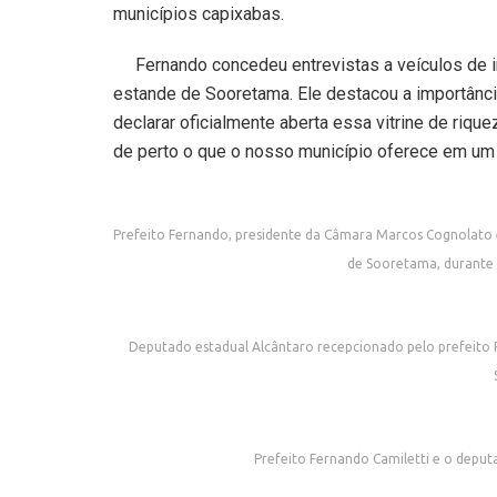
municípios capixabas.
Fernando concedeu entrevistas a veículos de 
estande de Sooretama. Ele destacou a importância
declarar oficialmente aberta essa vitrine de riqu
de perto o que o nosso município oferece em um ún
Prefeito Fernando, presidente da Câmara Marcos Cognolato 
de Sooretama, durante a
Deputado estadual Alcântaro recepcionado pelo prefeito
Prefeito Fernando Camiletti e o deput