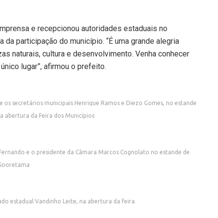
imprensa e recepcionou autoridades estaduais no
 da participação do município. “É uma grande alegria
ezas naturais, cultura e desenvolvimento. Venha conhecer
ico lugar”, afirmou o prefeito.
e os secretários municipais Henrique Ramos e Diezo Gomes, no estande
 abertura da Feira dos Municípios
 Fernando e o presidente da Câmara Marcos Cognolato no estande de
Sooretama
ado estadual Vandinho Leite, na abertura da feira