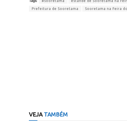
Tags:
#sooretama
estande de Sooretama na Feir
Prefeitura de Sooretama
Sooretama na Feira do
VEJA
TAMBÉM