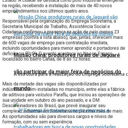
Estado. A cidade se destaca como polo industrial emergente
na região, recebendo a instalação de mais de 40 novos
empreendimentos nos últimos quatro anos.
Responsável pela organização do Emprega Sooretama, a
Secretaria Municipal de Trabalho, Assistência Social e
Cidadania confirmou a presença na ação de pelo menos 23
empresas (confira a lista abaixo), que, juntas, oferecem mais
de 600 vagas de emprego para contratação imediata,
incluindo oportunidades para menor aprendiz e portadores de
deficiência (PcD). O evento acontece no Nosso Espaço,
Missão China: produtores rurais de Jaguaré
localizado no bairro Canaã, de 8 às 12 horas.
vão participar da maior feira de negócios do
A estrutura para a realização do Emprega Sooretama
Mais da metade das vagas são disponibilizadas por
mundo
indústrias recém-instaladas no município, entre elas a fábrica
de aditivos para veículos Paraflu, que iniciou as operações de
sua unidade em outubro do ano passado, e a DM
Descafeinadores do Brasil, que prevê inaugurar seu
complexo industrial em Sooretama no próximo mês de maio.
As oportunidades são para diversos cargos e níveis de
formação, com ou sem experiência.