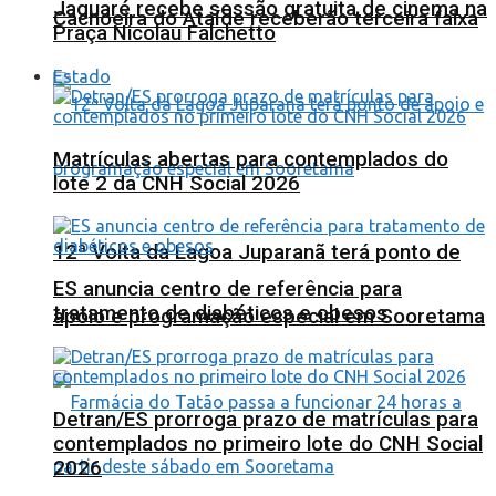
Jaguaré recebe sessão gratuita de cinema na
Cachoeira do Ataíde receberão terceira faixa
Praça Nicolau Falchetto
Estado
Matrículas abertas para contemplados do
lote 2 da CNH Social 2026
12ª Volta da Lagoa Juparanã terá ponto de
ES anuncia centro de referência para
tratamento de diabéticos e obesos
apoio e programação especial em Sooretama
Detran/ES prorroga prazo de matrículas para
contemplados no primeiro lote do CNH Social
2026