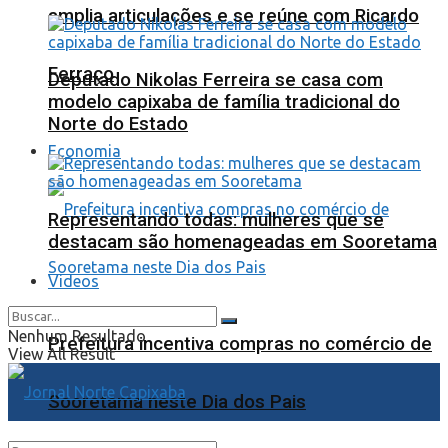
amplia articulações e se reúne com Ricardo
Ferraço
Deputado Nikolas Ferreira se casa com
modelo capixaba de família tradicional do
Norte do Estado
Economia
Representando todas: mulheres que se
destacam são homenageadas em Sooretama
Videos
Nenhum Resultado
Prefeitura incentiva compras no comércio de
View All Result
Sooretama neste Dia dos Pais