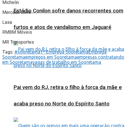
Michelin
Estádio Conilon sofre danos recorrentes com
Mercado Livre
Lasa
furtos e atos de vandalismo em Jaguaré
RMBM Móveis
MR Transportes
Tags:
#sooretama
1º Emprega Sooretama
Emprega
Sooretama
empregos em Sooretama
empresas contratando
em Sooretama
vagas de trabalho em Sooretama
Pai vem do RJ, retira o filho à força da mãe e
acaba preso no Norte do Espírito Santo