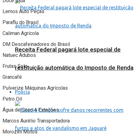
Doce Vida
Lemos Auto Peças
Paraflu do Brasil
Caliman Agrícola
DM Descafeinadores do Brasil
Receita Federal pagará lote especial de
Natuec Adubos
Frutas Solo
restituição automática do Imposto de Renda
Grancafé
Pulverize Máquinas Agrícolas
Polícia
Petro Oil
Água de Coco 4 Estações
Marcos Aurélio Transportadora
Morozini Motos