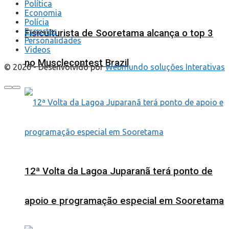
Política
Economia
Polícia
Esportes
Fisiculturista de Sooretama alcança o top 3
Personalidades
Videos
no Musclecontest Brazil
© 2020 - Desenvolvido por
Webmundo soluções Interativas
12ª Volta da Lagoa Juparanã terá ponto de
apoio e programação especial em Sooretama