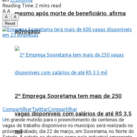
em
Economia
Reading Time: 2 mins read
A
A
mesmo após morte de beneficiário, afirma
A
A
Reset
advogado
2º Emprega Sooretama tem mais de 250
Compartilhar
Twittar
Compartilhar
vagas disponíveis com salários de até R$ 3,5
U
m grande mutirão para o preenchimento de centenas de
vagas de trabalho disponíveis no município será realizado no
mil
próximo sábado, dia 22 de março, em Sooretama, no Norte do