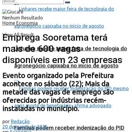
Nenhum Resultado
Home
Economia
Emprega Sooretama terá
View All Result
mais de 600 vagas
Linhares recebe maior feira de tecnologia do
disponíveis em 23 empresas
agronegócio capixaba no início de agosto
Evento organizado pela Prefeitura
acontece no sábado (22); Mais da
metade das vagas de emprego são
oferecidas por indústrias recém-
instaladas no município.
por
Redação
20 de março de 2025
Famílias podem receber indenização do PID