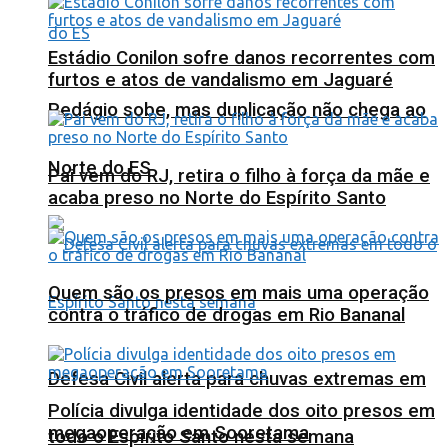
Estádio Conilon sofre danos recorrentes com
furtos e atos de vandalismo em Jaguaré
Pedágio sobe, mas duplicação não chega ao
Norte do ES
Pai vem do RJ, retira o filho à força da mãe e
acaba preso no Norte do Espírito Santo
Quem são os presos em mais uma operação
contra o tráfico de drogas em Rio Bananal
Defesa Civil alerta para chuvas extremas em
Polícia divulga identidade dos oito presos em
megaoperação em Sooretama
todo o Espírito Santo nesta semana