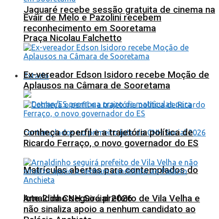
Jaguaré recebe sessão gratuita de cinema na
Evair de Melo e Pazolini recebem
reconhecimento em Sooretama
Praça Nicolau Falchetto
Ex-vereador Edson Isidoro recebe Moção de
Estado
Aplausos na Câmara de Sooretama
Conheça o perfil e a trajetória política de
Ricardo Ferraço, o novo governador do ES
Matrículas abertas para contemplados do
lote 2 da CNH Social 2026
Arnaldinho seguirá prefeito de Vila Velha e
não sinaliza apoio a nenhum candidato ao