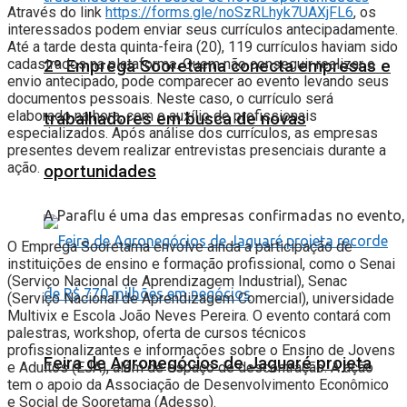
Através do link
https://forms.gle/noSzRLhyk7UAXjFL6
, os
interessados podem enviar seus currículos antecipadamente.
Até a tarde desta quinta-feira (20), 119 currículos haviam sido
cadastrados na plataforma. Quem não conseguir realizar o
2º Emprega Sooretama conecta empresas e
envio antecipado, pode comparecer ao evento levando seus
documentos pessoais. Neste caso, o currículo será
elaborado na hora, com o auxílio de profissionais
trabalhadores em busca de novas
especializados. Após análise dos currículos, as empresas
presentes devem realizar entrevistas presenciais durante a
ação.
oportunidades
A Paraflu é uma das empresas confirmadas no evento, 
O Emprega Sooretama envolve ainda a participação de
instituições de ensino e formação profissional, como o Senai
(Serviço Nacional de Aprendizagem Industrial), Senac
(Serviço Nacional de Aprendizagem Comercial), universidade
Multivix e Escola João Neves Pereira. O evento contará com
palestras, workshop, oferta de cursos técnicos
profissionalizantes e informações sobre o Ensino de Jovens
Feira de Agronegócios de Jaguaré projeta
e Adultos (EJA), além de espaço de descontração. A ação
tem o apoio da Associação de Desenvolvimento Econômico
e Social de Sooretama (Adesso).