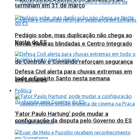
terminam em 31 de março
Pedágio sobe, mas duplicação não chega ao
Norte do ES
Novas viaturas blindadas e Centro Integrado
de Controle e Comando reforçam segurança
Defesa Civil alerta para chuvas extremas em
todo o Espírito Santo nesta semana
em Linhares
Política
‘Fator Paulo Hartung’ pode mudar a
configuração da disputa pelo Governo do ES