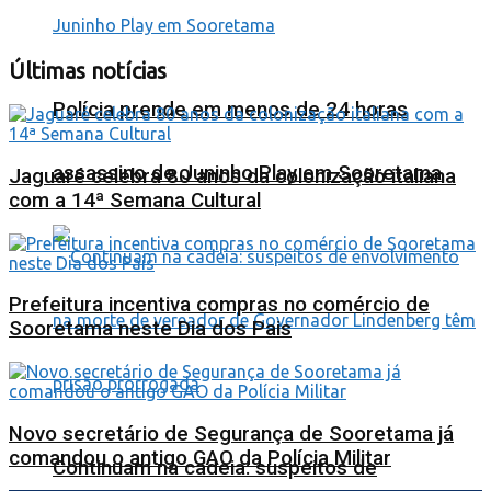
Últimas notícias
Polícia prende em menos de 24 horas
assassino de Juninho Play em Sooretama
Jaguaré celebra 80 anos da colonização italiana
com a 14ª Semana Cultural
Prefeitura incentiva compras no comércio de
Sooretama neste Dia dos Pais
Novo secretário de Segurança de Sooretama já
comandou o antigo GAO da Polícia Militar
Continuam na cadeia: suspeitos de