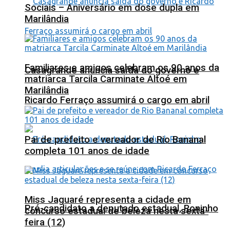
Sociais – Aniversário em dose dupla em
Marilândia
Familiares e amigos celebram os 90 anos da
Casagrande anuncia saída do governo e
matriarca Tarcila Carminate Altoé em
Marilândia
Ricardo Ferraço assumirá o cargo em abril
Pai de prefeito e vereador de Rio Bananal
completa 101 anos de idade
Miss Jaguaré representa a cidade em
Pré-candidato a deputado estadual, Roninho
concurso estadual de beleza nesta sexta-
feira (12)