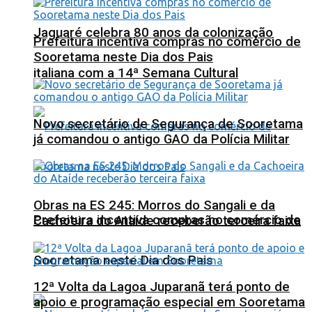
Jaguaré celebra 80 anos da colonização
Prefeitura incentiva compras no comércio de
Sooretama neste Dia dos Pais
italiana com a 14ª Semana Cultural
Novo secretário de Segurança de Sooretama
já comandou o antigo GAO da Polícia Militar
Obras na ES 245: Morros do Sangali e da
Prefeitura incentiva compras no comércio de
Cachoeira do Ataíde receberão terceira faixa
Sooretama neste Dia dos Pais
12ª Volta da Lagoa Juparanã terá ponto de
apoio e programação especial em Sooretama