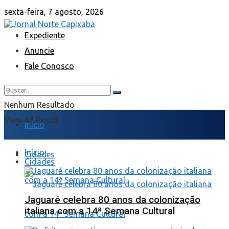
sexta-feira, 7 agosto, 2026
Expediente
Anuncie
Fale Conosco
Nenhum Resultado
View All Result
Início
Início
Cidades
Cidades
Jaguaré celebra 80 anos da colonização
italiana com a 14ª Semana Cultural