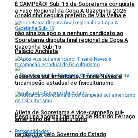
É CAMPEÃO! Sub-15 de Sooretama conquista
a Fase Regional da Copa A Gazetinha 2026
Arnaldinho seguirá prefeito de Vila Velha e
não sinaliza apoio a nenhum candidato ao
Sooretama disputa final regional da Copa A
Gazetinha Sub-15
Palácio Anchieta
Após vice sul-americano, Thainã Neves é
tricampeão estadual de fisiculturismo
Atleta de Sooretama é vice-campeão sul-
Pesquisa aponta liderança de Ricardo Ferraço
americano de fisiculturismo
Personalidades
na disputa pelo Governo do Estado
Tudo