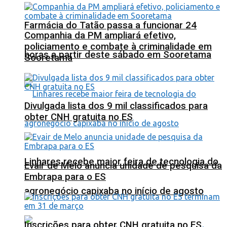
Farmácia do Tatão passa a funcionar 24
Companhia da PM ampliará efetivo,
policiamento e combate à criminalidade em
horas a partir deste sábado em Sooretama
Sooretama
Divulgada lista dos 9 mil classificados para
obter CNH gratuita no ES
Linhares recebe maior feira de tecnologia do
Evair de Melo anuncia unidade de pesquisa da
Embrapa para o ES
agronegócio capixaba no início de agosto
Inscrições para obter CNH gratuita no ES