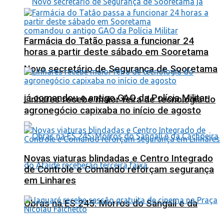
Farmácia do Tatão passa a funcionar 24
horas a partir deste sábado em Sooretama
Novo secretário de Segurança de Sooretama
já comandou o antigo GAO da Polícia Militar
Linhares recebe maior feira de tecnologia do
agronegócio capixaba no início de agosto
Novas viaturas blindadas e Centro Integrado
de Controle e Comando reforçam segurança
em Linhares
Obras na ES 245: Morros do Sangali e da