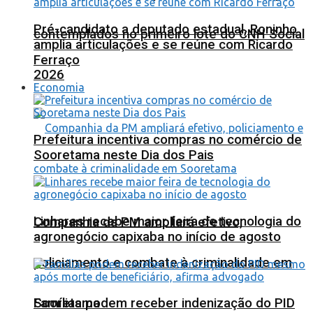
Pré-candidato a deputado estadual, Roninho
contemplados no primeiro lote do CNH Social
amplia articulações e se reúne com Ricardo
Ferraço
2026
Economia
Prefeitura incentiva compras no comércio de
Sooretama neste Dia dos Pais
Linhares recebe maior feira de tecnologia do
Companhia da PM ampliará efetivo,
agronegócio capixaba no início de agosto
policiamento e combate à criminalidade em
Sooretama
Famílias podem receber indenização do PID