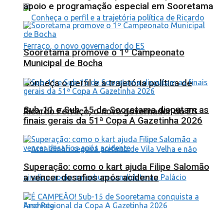
apoio e programação especial em Sooretama
Sooretama promove o 1º Campeonato
Municipal de Bocha
Conheça o perfil e a trajetória política de
Sub-11 e Sub-15 de Sooretama disputam as
Ricardo Ferraço, o novo governador do ES
finais gerais da 51ª Copa A Gazetinha 2026
Superação: como o kart ajuda Filipe Salomão
a vencer desafios após acidente