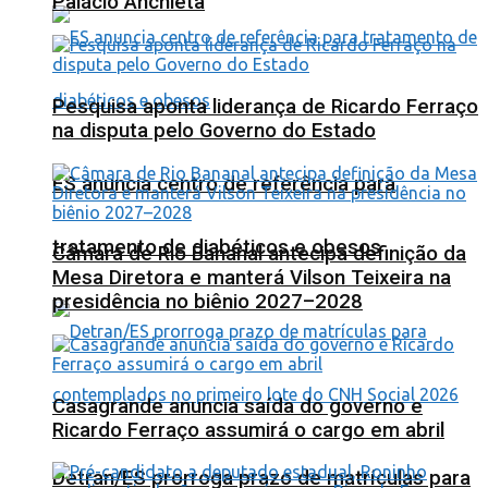
Palácio Anchieta
Pesquisa aponta liderança de Ricardo Ferraço
na disputa pelo Governo do Estado
ES anuncia centro de referência para
tratamento de diabéticos e obesos
Câmara de Rio Bananal antecipa definição da
Mesa Diretora e manterá Vilson Teixeira na
presidência no biênio 2027–2028
Casagrande anuncia saída do governo e
Ricardo Ferraço assumirá o cargo em abril
Detran/ES prorroga prazo de matrículas para