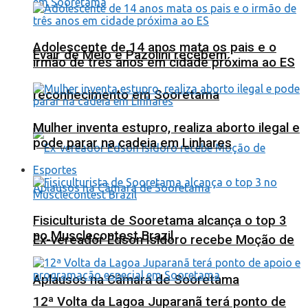
Adolescente de 14 anos mata os pais e o
Evair de Melo e Pazolini recebem
irmão de três anos em cidade próxima ao ES
reconhecimento em Sooretama
Mulher inventa estupro, realiza aborto ilegal e
pode parar na cadeia em Linhares
Esportes
Fisiculturista de Sooretama alcança o top 3
no Musclecontest Brazil
Ex-vereador Edson Isidoro recebe Moção de
Aplausos na Câmara de Sooretama
12ª Volta da Lagoa Juparanã terá ponto de