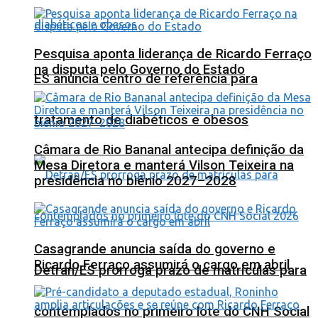
Pesquisa aponta liderança de Ricardo Ferraço
na disputa pelo Governo do Estado
ES anuncia centro de referência para
tratamento de diabéticos e obesos
Câmara de Rio Bananal antecipa definição da
Mesa Diretora e manterá Vilson Teixeira na
presidência no biênio 2027–2028
Casagrande anuncia saída do governo e
Ricardo Ferraço assumirá o cargo em abril
Detran/ES prorroga prazo de matrículas para
contemplados no primeiro lote do CNH Social