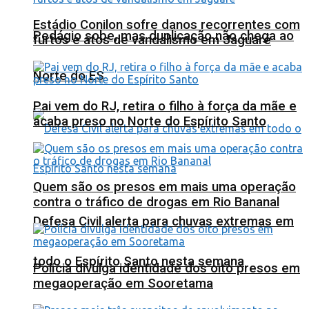
Estádio Conilon sofre danos recorrentes com
Pedágio sobe, mas duplicação não chega ao
furtos e atos de vandalismo em Jaguaré
Norte do ES
Pai vem do RJ, retira o filho à força da mãe e
acaba preso no Norte do Espírito Santo
Quem são os presos em mais uma operação
contra o tráfico de drogas em Rio Bananal
Defesa Civil alerta para chuvas extremas em
todo o Espírito Santo nesta semana
Polícia divulga identidade dos oito presos em
megaoperação em Sooretama