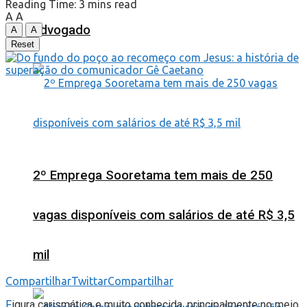
Reading Time: 3 mins read
A
A
advogado
A
A
Reset
2º Emprega Sooretama tem mais de 250
vagas disponíveis com salários de até R$ 3,5
mil
Compartilhar
Twittar
Compartilhar
F
igura carismática e muito conhecida, principalmente no meio