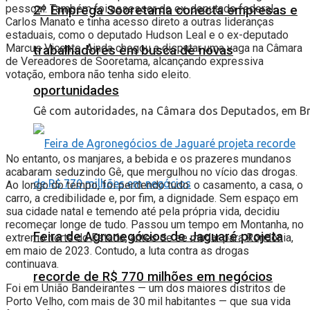
pessoal. Também foi assessor do ex-deputado federal
2º Emprega Sooretama conecta empresas e
Carlos Manato e tinha acesso direto a outras lideranças
estaduais, como o deputado Hudson Leal e o ex-deputado
Marcus Vicente. Ainda chegou a disputar uma vaga na Câmara
trabalhadores em busca de novas
de Vereadores de Sooretama, alcançando expressiva
votação, embora não tenha sido eleito.
oportunidades
Gê com autoridades, na Câmara dos Deputados, em Brasí
No entanto, os manjares, a bebida e os prazeres mundanos
acabaram seduzindo Gê, que mergulhou no vício das drogas.
Ao longo do tempo, foi perdendo tudo: o casamento, a casa, o
carro, a credibilidade e, por fim, a dignidade. Sem espaço em
sua cidade natal e temendo até pela própria vida, decidiu
recomeçar longe de tudo. Passou um tempo em Montanha, no
Feira de Agronegócios de Jaguaré projeta
extremo norte do Estado, antes de se mudar para Rondônia,
em maio de 2023. Contudo, a luta contra as drogas
continuava.
recorde de R$ 770 milhões em negócios
Foi em União Bandeirantes — um dos maiores distritos de
Porto Velho, com mais de 30 mil habitantes — que sua vida