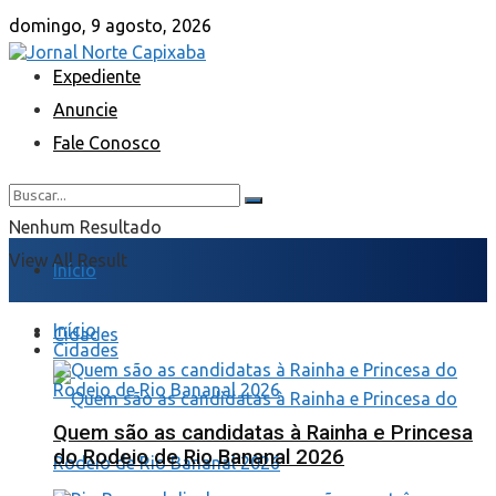
domingo, 9 agosto, 2026
Expediente
Anuncie
Fale Conosco
Nenhum Resultado
View All Result
Início
Início
Cidades
Cidades
Quem são as candidatas à Rainha e Princesa
do Rodeio de Rio Bananal 2026