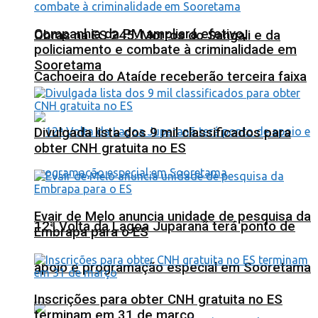
Companhia da PM ampliará efetivo,
Obras na ES 245: Morros do Sangali e da
policiamento e combate à criminalidade em
Sooretama
Cachoeira do Ataíde receberão terceira faixa
Divulgada lista dos 9 mil classificados para
obter CNH gratuita no ES
Evair de Melo anuncia unidade de pesquisa da
12ª Volta da Lagoa Juparanã terá ponto de
Embrapa para o ES
apoio e programação especial em Sooretama
Inscrições para obter CNH gratuita no ES
terminam em 31 de março