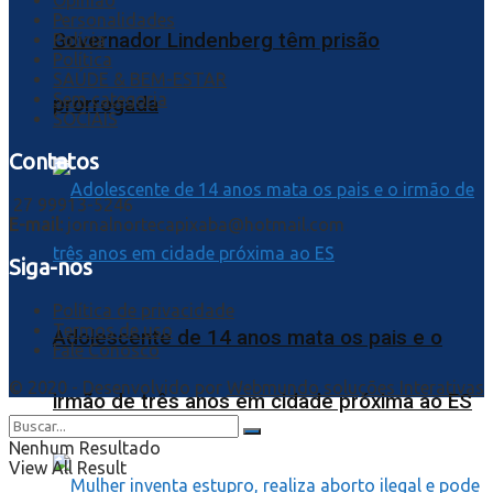
Opinião
Personalidades
Governador Lindenberg têm prisão
Polícia
Política
SAÚDE & BEM-ESTAR
Sem categoria
prorrogada
SOCIAIS
Contatos
27 99913-5246
E-mail:
jornalnortecapixaba@hotmail.com
Siga-nos
Política de privacidade
Termos de uso
Adolescente de 14 anos mata os pais e o
Fale Conosco
© 2020 - Desenvolvido por
Webmundo soluções Interativas
irmão de três anos em cidade próxima ao ES
Nenhum Resultado
View All Result