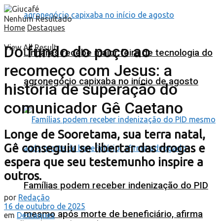
Nenhum Resultado
Home
Destaques
Do fundo do poço ao
View All Result
Linhares recebe maior feira de tecnologia do
recomeço com Jesus: a
agronegócio capixaba no início de agosto
história de superação do
comunicador Gê Caetano
Longe de Sooretama, sua terra natal,
Gê conseguiu se libertar das drogas e
espera que seu testemunho inspire a
outros.
Famílias podem receber indenização do PID
por
Redação
16 de outubro de 2025
mesmo após morte de beneficiário, afirma
em
Destaques