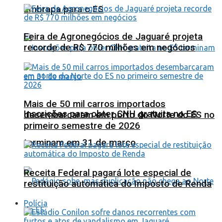
Embrapa para o ES
Feira de Agronegócios de Jaguaré projeta
recorde de R$ 770 milhões em negócios
Mais de 50 mil carros importados
Inscrições para obter CNH gratuita no ES
desembarcaram em porto do Norte do ES no
primeiro semestre de 2026
terminam em 31 de março
Receita Federal pagará lote especial de
restituição automática do Imposto de Renda
Polícia