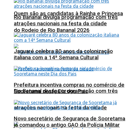
Quem são as candidatas à Rainha e Princesa
Rio Bananal divulga programação com três
atrações nacionais na festa da cidade
do Rodeio de Rio Bananal 2026
Jaguaré celebra 80 anos da colonização
italiana com a 14ª Semana Cultural
Prefeitura incentiva compras no comércio de
Rio Bananal divulga programação com três
Sooretama neste Dia dos Pais
atrações nacionais na festa da cidade
Novo secretário de Segurança de Sooretama
já comandou o antigo GAO da Polícia Militar