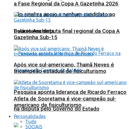
a Fase Regional da Copa A Gazetinha 2026
não sinaliza apoio a nenhum candidato ao
Sooretama disputa final regional da Copa A
Palácio Anchieta
Gazetinha Sub-15
Após vice sul-americano, Thainã Neves é
tricampeão estadual de fisiculturismo
Pesquisa aponta liderança de Ricardo Ferraço
Atleta de Sooretama é vice-campeão sul-
americano de fisiculturismo
na disputa pelo Governo do Estado
Personalidades
Tudo
SOCIAIS