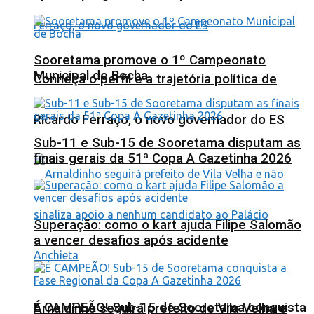
Sooretama promove o 1º Campeonato
Municipal de Bocha
Conheça o perfil e a trajetória política de
Ricardo Ferraço, o novo governador do ES
Sub-11 e Sub-15 de Sooretama disputam as
finais gerais da 51ª Copa A Gazetinha 2026
Superação: como o kart ajuda Filipe Salomão
a vencer desafios após acidente
É CAMPEÃO! Sub-15 de Sooretama conquista
Arnaldinho seguirá prefeito de Vila Velha e