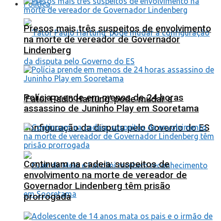
Política
Presos mais três suspeitos de envolvimento
na morte de vereador de Governador
Lindenberg
Polícia prende em menos de 24 horas
‘Fator Paulo Hartung’ pode mudar a
assassino de Juninho Play em Sooretama
configuração da disputa pelo Governo do ES
Continuam na cadeia: suspeitos de
envolvimento na morte de vereador de
Governador Lindenberg têm prisão
prorrogada