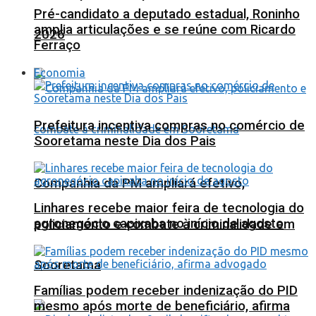
Pré-candidato a deputado estadual, Roninho
amplia articulações e se reúne com Ricardo
2026
Ferraço
Economia
Prefeitura incentiva compras no comércio de
Sooretama neste Dia dos Pais
Companhia da PM ampliará efetivo,
Linhares recebe maior feira de tecnologia do
agronegócio capixaba no início de agosto
policiamento e combate à criminalidade em
Sooretama
Famílias podem receber indenização do PID
mesmo após morte de beneficiário, afirma