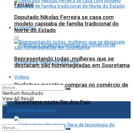
Ferraço
Deputado Nikolas Ferreira se casa com
modelo capixaba de família tradicional do
Economia
Norte do Estado
Representando todas: mulheres que se
destacam são homenageadas em Sooretama
Videos
Prefeitura incentiva compras no comércio de
Nenhum Resultado
View All Result
Sooretama neste Dia dos Pais