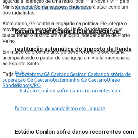
aguarda a liberação de uma rádio local — a Nova FM — pelo
Ministério das Comunicações, onde deverá atuar como um
dos radialistas.
Além disso, Gê continua engajado na política. Ele integra o
movimento de emancipação de União Bandeirantes, que
Receita Federal pagará lote especial de
busca tornar o distrito um município independente de Porto
Velho.
restituição automática do Imposto de Renda
Em março do próximo ano, Gê deve retornar a Sooretama,
acompanhando o pastor de sua igreja em visita missionária
ao Espírito Santo.
Polícia
Tags:
#sooretama
Gê Caetano
Gesiran Caetano
história de
superação Gê Caetano
testemunho Gê Caetano
União
Bandeirantes/RO
Estádio Conilon sofre danos recorrentes com