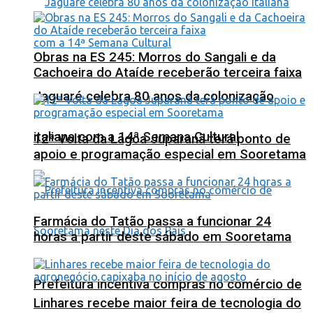
Obras na ES 245: Morros do Sangali e da
Cachoeira do Ataíde receberão terceira faixa
Jaguaré celebra 80 anos da colonização
italiana com a 14ª Semana Cultural
12ª Volta da Lagoa Juparanã terá ponto de
apoio e programação especial em Sooretama
Farmácia do Tatão passa a funcionar 24
horas a partir deste sábado em Sooretama
Prefeitura incentiva compras no comércio de
Linhares recebe maior feira de tecnologia do