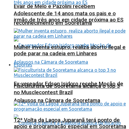
Evair de Melo e Pazolini recebem
Adolescente de 14 anos mata os pais e o
irmão de três anos em cidade próxima ao ES
reconhecimento em Sooretama
Mulher inventa estupro, realiza aborto ilegal e
pode parar na cadeia em Linhares
Esportes
Ex-vereador Edson Isidoro recebe Moção de
Fisiculturista de Sooretama alcança o top 3
no Musclecontest Brazil
Aplausos na Câmara de Sooretama
12ª Volta da Lagoa Juparanã terá ponto de
apoio e programação especial em Sooretama