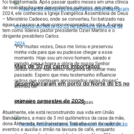
foi transformada. Após passar quatro meses em uma clínica
de reabilitação para dependentes químicos, em maio de
2024, ele conheceu a Igreja Evangélica Assembleia de Deus
– Ministério Cadeeso, onde se converteu, foi batizado nas
águas e passou a atuar como cooperador na obra. A igreja
tem como líderes pastor presidente Oziel Martins e o
dirigente presbítero Carlos.
“Por muitas vezes, Deus me livrou e preservou
minha vida para que eu pudesse chegar a esse
momento. Hoje sou um novo homem, sarado e
remido, para a honra e glória de nosso Senhor
Mais de 50 mil carros importados
Jesus Cristo. Não tenho vergonha de contar meu
passado. Espero que meu testemunho influencie
outros que continuam aprisionados pelas drogas”,
desembarcaram em porto do Norte do ES no
afirmou Gê.
primeiro semestre de 2026
Momento de seu batismo nas águas
Atualmente, ele está reconstruindo sua vida em União
Bandeirantes, a mais de 3 mil quilômetros da casa da mãe,
dona Almerinda, em Sooretama. Trabalha com locução de
eventos e auxilia o irmão na lavoura de café, enquanto