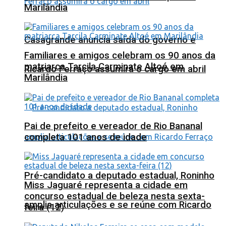
Marilândia
Casagrande anuncia saída do governo e
Familiares e amigos celebram os 90 anos da
matriarca Tarcila Carminate Altoé em
Ricardo Ferraço assumirá o cargo em abril
Marilândia
Pai de prefeito e vereador de Rio Bananal
completa 101 anos de idade
Pré-candidato a deputado estadual, Roninho
Miss Jaguaré representa a cidade em
concurso estadual de beleza nesta sexta-
amplia articulações e se reúne com Ricardo
feira (12)