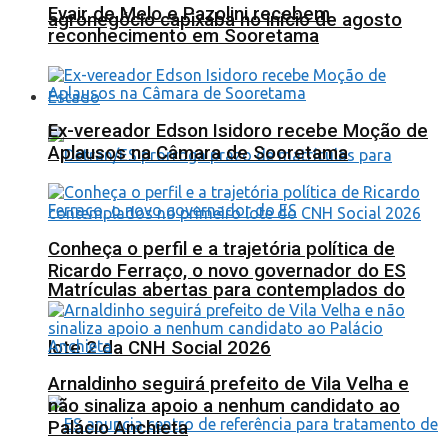
Evair de Melo e Pazolini recebem
agronegócio capixaba no início de agosto
reconhecimento em Sooretama
Estado
Ex-vereador Edson Isidoro recebe Moção de
Aplausos na Câmara de Sooretama
Conheça o perfil e a trajetória política de
Ricardo Ferraço, o novo governador do ES
Matrículas abertas para contemplados do
lote 2 da CNH Social 2026
Arnaldinho seguirá prefeito de Vila Velha e
não sinaliza apoio a nenhum candidato ao
Palácio Anchieta