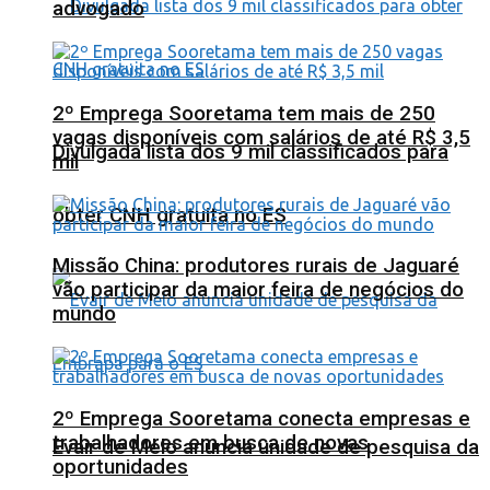
advogado
2º Emprega Sooretama tem mais de 250
vagas disponíveis com salários de até R$ 3,5
Divulgada lista dos 9 mil classificados para
mil
obter CNH gratuita no ES
Missão China: produtores rurais de Jaguaré
vão participar da maior feira de negócios do
mundo
2º Emprega Sooretama conecta empresas e
trabalhadores em busca de novas
Evair de Melo anuncia unidade de pesquisa da
oportunidades