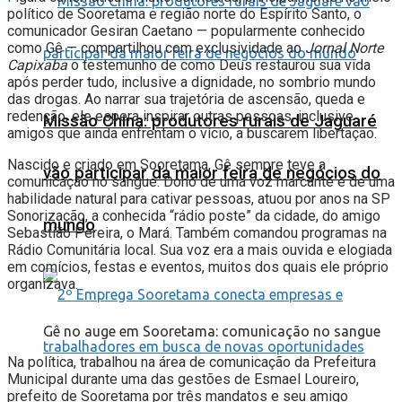
político de Sooretama e região norte do Espírito Santo, o
comunicador Gesiran Caetano — popularmente conhecido
como Gê — compartilhou com exclusividade ao
Jornal Norte
Capixaba
o testemunho de como Deus restaurou sua vida
após perder tudo, inclusive a dignidade, no sombrio mundo
das drogas. Ao narrar sua trajetória de ascensão, queda e
redenção, ele espera inspirar outras pessoas, inclusive
Missão China: produtores rurais de Jaguaré
amigos que ainda enfrentam o vício, a buscarem libertação.
Nascido e criado em Sooretama, Gê sempre teve a
vão participar da maior feira de negócios do
comunicação no sangue. Dono de uma voz marcante e de uma
habilidade natural para cativar pessoas, atuou por anos na SP
Sonorização, a conhecida “rádio poste” da cidade, do amigo
mundo
Sebastião Pereira, o Mará. Também comandou programas na
Rádio Comunitária local. Sua voz era a mais ouvida e elogiada
em comícios, festas e eventos, muitos dos quais ele próprio
organizava.
Gê no auge em Sooretama: comunicação no sangue
Na política, trabalhou na área de comunicação da Prefeitura
Municipal durante uma das gestões de Esmael Loureiro,
prefeito de Sooretama por três mandatos e seu amigo