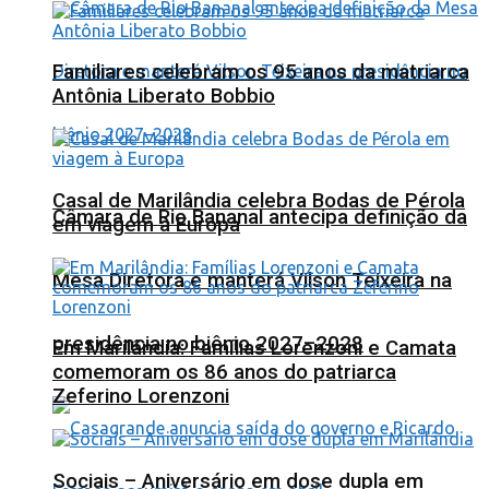
Familiares celebram os 95 anos da matriarca
Antônia Liberato Bobbio
Casal de Marilândia celebra Bodas de Pérola
Câmara de Rio Bananal antecipa definição da
em viagem à Europa
Mesa Diretora e manterá Vilson Teixeira na
presidência no biênio 2027–2028
Em Marilândia: Famílias Lorenzoni e Camata
comemoram os 86 anos do patriarca
Zeferino Lorenzoni
Sociais – Aniversário em dose dupla em