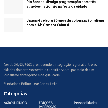
Rio Bananal divulga programação com três
atrações nacionais na festa da cidade
Jaguaré celebra 80 anos da colonização italiana
com a 14ª Semana Cultural
Desde 29/02/2003 promovendo a integração regional entre as
cidades do norte/noroeste do Espírito Santo, por meio de um
jornalismo abrangente e de qualidade.
Fundador e Editor: José Carlos Leite
Categorias
AGROJURIDICO
EDIÇÕES
Personalidades
IMPRESSAS