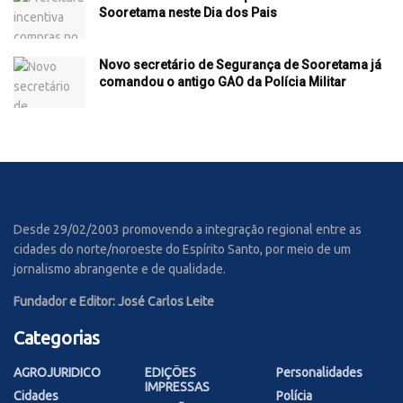
Sooretama neste Dia dos Pais
Novo secretário de Segurança de Sooretama já
comandou o antigo GAO da Polícia Militar
Desde 29/02/2003 promovendo a integração regional entre as
cidades do norte/noroeste do Espírito Santo, por meio de um
jornalismo abrangente e de qualidade.
Fundador e Editor: José Carlos Leite
Categorias
AGROJURIDICO
EDIÇÕES
Personalidades
IMPRESSAS
Cidades
Polícia