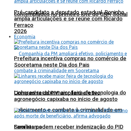
Pré-candidato a deputado estadual, Roninho
contemplados no primeiro lote do CNH Social
amplia articulações e se reúne com Ricardo
Ferraço
2026
Economia
Prefeitura incentiva compras no comércio de
Sooretama neste Dia dos Pais
Linhares recebe maior feira de tecnologia do
Companhia da PM ampliará efetivo,
agronegócio capixaba no início de agosto
policiamento e combate à criminalidade em
Sooretama
Famílias podem receber indenização do PID