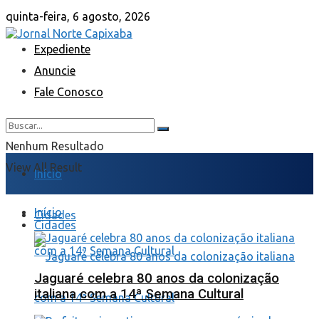
quinta-feira, 6 agosto, 2026
Expediente
Anuncie
Fale Conosco
Nenhum Resultado
View All Result
Início
Início
Cidades
Cidades
Jaguaré celebra 80 anos da colonização
italiana com a 14ª Semana Cultural