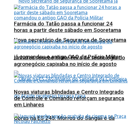
Farmácia do Tatão passa a funcionar 24
horas a partir deste sábado em Sooretama
Novo secretário de Segurança de Sooretama
já comandou o antigo GAO da Polícia Militar
Linhares recebe maior feira de tecnologia do
agronegócio capixaba no início de agosto
Novas viaturas blindadas e Centro Integrado
de Controle e Comando reforçam segurança
em Linhares
Obras na ES 245: Morros do Sangali e da