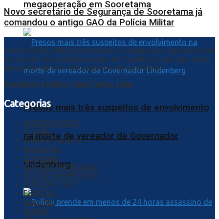
megaoperação em Sooretama
Novo secretário de Segurança de Sooretama já
comandou o antigo GAO da Polícia Militar
Desde 29/02/2003 promovendo a integração regional entre
as cidades do norte/noroeste do Espírito Santo, por meio
de um jornalismo abrangente e de qualidade.
Fundador e Editor: José Carlos Leite
Categorias
Presos mais três suspeitos de envolvimento
AGROJURIDICO
Cidades
na morte de vereador de Governador
Cultura/Turismo
Destaques
Economia
Lindenberg
EDIÇÕES IMPRESSAS
EDIÇÕES IMPRESSAS
ELEIÇÕES 2022
ESPECIAL
Esportes
Estado