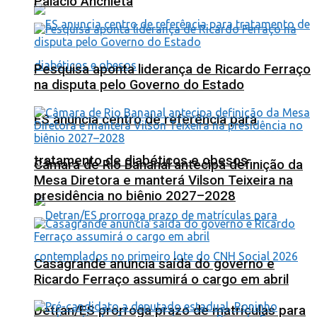
Palácio Anchieta
Pesquisa aponta liderança de Ricardo Ferraço
na disputa pelo Governo do Estado
ES anuncia centro de referência para
tratamento de diabéticos e obesos
Câmara de Rio Bananal antecipa definição da
Mesa Diretora e manterá Vilson Teixeira na
presidência no biênio 2027–2028
Casagrande anuncia saída do governo e
Ricardo Ferraço assumirá o cargo em abril
Detran/ES prorroga prazo de matrículas para