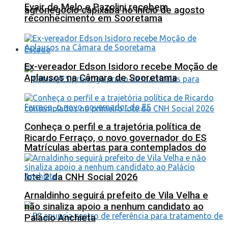
Evair de Melo e Pazolini recebem
agronegócio capixaba no início de agosto
reconhecimento em Sooretama
Estado
Ex-vereador Edson Isidoro recebe Moção de
Aplausos na Câmara de Sooretama
Conheça o perfil e a trajetória política de
Ricardo Ferraço, o novo governador do ES
Matrículas abertas para contemplados do
lote 2 da CNH Social 2026
Arnaldinho seguirá prefeito de Vila Velha e
não sinaliza apoio a nenhum candidato ao
Palácio Anchieta