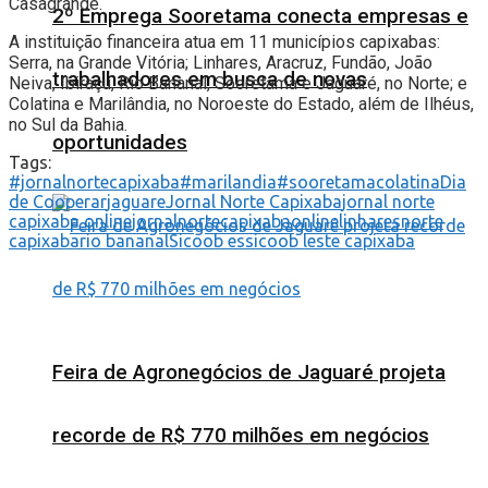
Casagrande.
2º Emprega Sooretama conecta empresas e
A instituição financeira atua em 11 municípios capixabas:
Serra, na Grande Vitória; Linhares, Aracruz, Fundão, João
trabalhadores em busca de novas
Neiva, Ibiraçu, Rio Bananal, Sooretama e Jaguaré, no Norte; e
Colatina e Marilândia, no Noroeste do Estado, além de Ilhéus,
no Sul da Bahia.
oportunidades
Tags:
#jornalnortecapixaba
#marilandia
#sooretama
colatina
Dia
de Cooperar
jaguare
Jornal Norte Capixaba
jornal norte
capixaba online
jornalnortecapixabaonline
linhares
norte
capixaba
rio bananal
Sicoob es
sicoob leste capixaba
Feira de Agronegócios de Jaguaré projeta
recorde de R$ 770 milhões em negócios