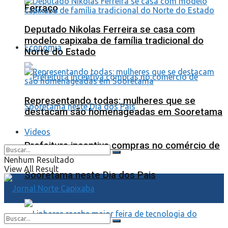
Ferraço
Deputado Nikolas Ferreira se casa com
modelo capixaba de família tradicional do
Economia
Norte do Estado
Representando todas: mulheres que se
destacam são homenageadas em Sooretama
Videos
Prefeitura incentiva compras no comércio de
Nenhum Resultado
View All Result
Sooretama neste Dia dos Pais