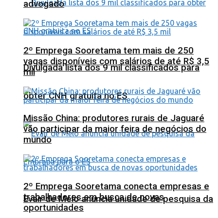
advogado
2º Emprega Sooretama tem mais de 250
vagas disponíveis com salários de até R$ 3,5
Divulgada lista dos 9 mil classificados para
mil
obter CNH gratuita no ES
Missão China: produtores rurais de Jaguaré
vão participar da maior feira de negócios do
mundo
2º Emprega Sooretama conecta empresas e
trabalhadores em busca de novas
Evair de Melo anuncia unidade de pesquisa da
oportunidades