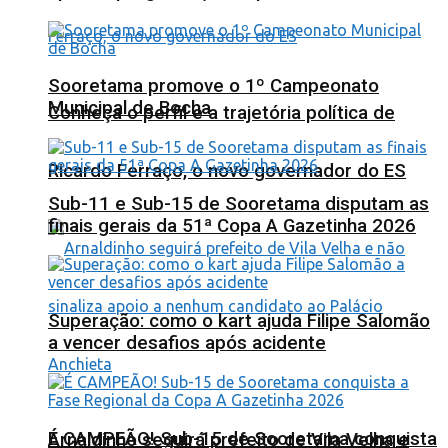
Sooretama promove o 1º Campeonato
Municipal de Bocha
Conheça o perfil e a trajetória política de
Ricardo Ferraço, o novo governador do ES
Sub-11 e Sub-15 de Sooretama disputam as
finais gerais da 51ª Copa A Gazetinha 2026
Superação: como o kart ajuda Filipe Salomão
a vencer desafios após acidente
É CAMPEÃO! Sub-15 de Sooretama conquista
Arnaldinho seguirá prefeito de Vila Velha e