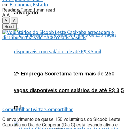
em
Economia
,
Estado
Reading Time: 1 min read
advogado
A
A
A
A
Reset
2º Emprega Sooretama tem mais de 250
vagas disponíveis com salários de até R$ 3,5
mil
Compartilhar
Twittar
Compartilhar
O envolvimento de quase 150 voluntários do Sicoob Leste
Capixaba no Dia de Cooperar (Dia C) está levando alívio e