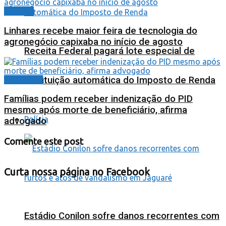
Cidades
Linhares recebe maior feira de tecnologia do
agronegócio capixaba no início de agosto
Receita Federal pagará lote especial de
restituição automática do Imposto de Renda
Destaques
Famílias podem receber indenização do PID
mesmo após morte de beneficiário, afirma
Polícia
advogado
Comente este post
Curta nossa página no Facebook
Estádio Conilon sofre danos recorrentes com