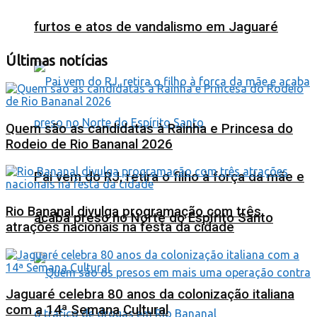
furtos e atos de vandalismo em Jaguaré
Últimas notícias
Quem são as candidatas à Rainha e Princesa do
Rodeio de Rio Bananal 2026
Pai vem do RJ, retira o filho à força da mãe e
Rio Bananal divulga programação com três
acaba preso no Norte do Espírito Santo
atrações nacionais na festa da cidade
Jaguaré celebra 80 anos da colonização italiana
com a 14ª Semana Cultural