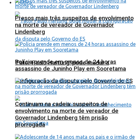
Política
Presos mais três suspeitos de envolvimento
na morte de vereador de Governador
Lindenberg
Polícia prende em menos de 24 horas
‘Fator Paulo Hartung’ pode mudar a
assassino de Juninho Play em Sooretama
configuração da disputa pelo Governo do ES
Continuam na cadeia: suspeitos de
envolvimento na morte de vereador de
Governador Lindenberg têm prisão
prorrogada