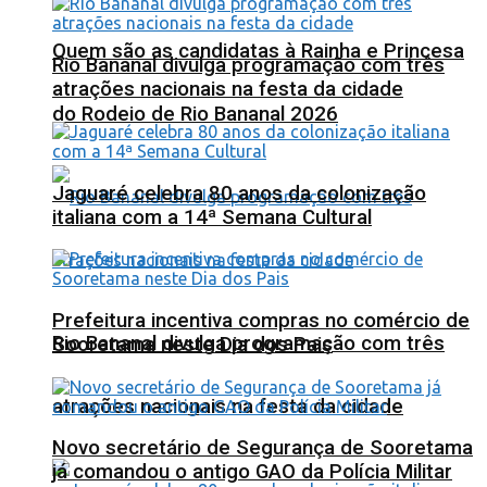
Quem são as candidatas à Rainha e Princesa
Rio Bananal divulga programação com três
atrações nacionais na festa da cidade
do Rodeio de Rio Bananal 2026
Jaguaré celebra 80 anos da colonização
italiana com a 14ª Semana Cultural
Prefeitura incentiva compras no comércio de
Rio Bananal divulga programação com três
Sooretama neste Dia dos Pais
atrações nacionais na festa da cidade
Novo secretário de Segurança de Sooretama
já comandou o antigo GAO da Polícia Militar