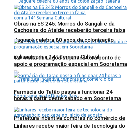
Obras na ES 245: Morros do Sangali e da
Cachoeira do Ataíde receberão terceira faixa
Jaguaré celebra 80 anos da colonização
italiana com a 14ª Semana Cultural
12ª Volta da Lagoa Juparanã terá ponto de
apoio e programação especial em Sooretama
Farmácia do Tatão passa a funcionar 24
horas a partir deste sábado em Sooretama
Prefeitura incentiva compras no comércio de
Linhares recebe maior feira de tecnologia do