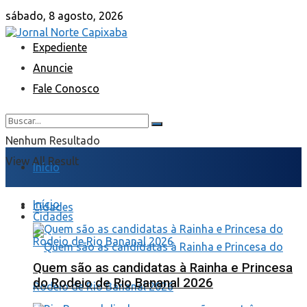
sábado, 8 agosto, 2026
Expediente
Anuncie
Fale Conosco
Nenhum Resultado
View All Result
Início
Início
Cidades
Cidades
Quem são as candidatas à Rainha e Princesa
do Rodeio de Rio Bananal 2026