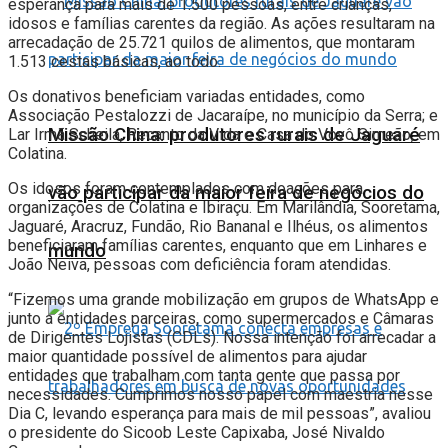
esperança para mais de 1.500 pessoas, entre crianças,
idosos e famílias carentes da região. As ações resultaram na
arrecadação de 25.721 quilos de alimentos, que montaram
1.513 cestas básicas, ao todo.
Os donativos beneficiam variadas entidades, como
Associação Pestalozzi de Jacaraípe, no município da Serra; e
Missão China: produtores rurais de Jaguaré
Lar Irmã Scheila, Recanto da Vida e Casa do Vovô Simeão, em
Colatina.
Os idosos foram contemplados com doações para
vão participar da maior feira de negócios do
organizações de Colatina e Ibiraçu. Em Marilândia, Sooretama,
Jaguaré, Aracruz, Fundão, Rio Bananal e Ilhéus, os alimentos
beneficiaram famílias carentes, enquanto que em Linhares e
mundo
João Neiva, pessoas com deficiência foram atendidas.
“Fizemos uma grande mobilização em grupos de WhatsApp e
junto a entidades parceiras, como supermercados e Câmaras
de Dirigentes Lojistas (CDLs). Nossa intenção foi arrecadar a
maior quantidade possível de alimentos para ajudar
entidades que trabalham com tanta gente que passa por
necessidades. Cumprimos nosso papel com maestria nesse
Dia C, levando esperança para mais de mil pessoas”, avaliou
o presidente do Sicoob Leste Capixaba, José Nivaldo