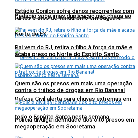
Estádio Conilon sofre danos recorrentes com
Pedágio sobe, mas duplicação não chega ao
furtos e atos de vandalismo em Jaguaré
Norte do ES
Pai vem do RJ, retira o filho à força da mãe e
acaba preso no Norte do Espírito Santo
Quem são os presos em mais uma operação
contra o tráfico de drogas em Rio Bananal
Defesa Civil alerta para chuvas extremas em
todo o Espírito Santo nesta semana
Polícia divulga identidade dos oito presos em
megaoperação em Sooretama