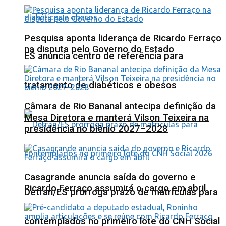
Pesquisa aponta liderança de Ricardo Ferraço
na disputa pelo Governo do Estado
ES anuncia centro de referência para
tratamento de diabéticos e obesos
Câmara de Rio Bananal antecipa definição da
Mesa Diretora e manterá Vilson Teixeira na
presidência no biênio 2027–2028
Casagrande anuncia saída do governo e
Ricardo Ferraço assumirá o cargo em abril
Detran/ES prorroga prazo de matrículas para
contemplados no primeiro lote do CNH Social