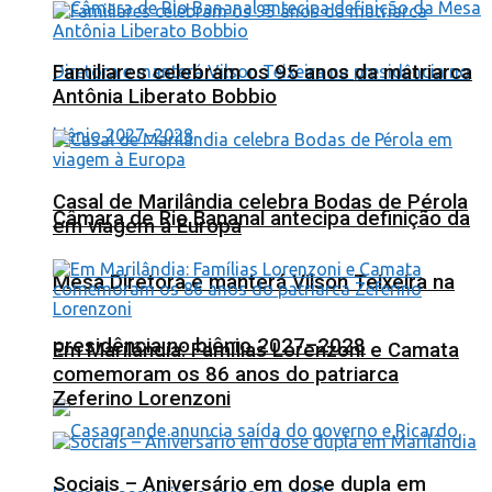
Familiares celebram os 95 anos da matriarca
Antônia Liberato Bobbio
Casal de Marilândia celebra Bodas de Pérola
Câmara de Rio Bananal antecipa definição da
em viagem à Europa
Mesa Diretora e manterá Vilson Teixeira na
presidência no biênio 2027–2028
Em Marilândia: Famílias Lorenzoni e Camata
comemoram os 86 anos do patriarca
Zeferino Lorenzoni
Sociais – Aniversário em dose dupla em