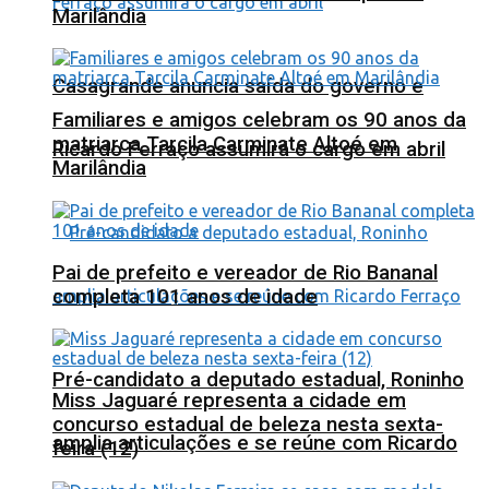
Marilândia
Casagrande anuncia saída do governo e
Familiares e amigos celebram os 90 anos da
matriarca Tarcila Carminate Altoé em
Ricardo Ferraço assumirá o cargo em abril
Marilândia
Pai de prefeito e vereador de Rio Bananal
completa 101 anos de idade
Pré-candidato a deputado estadual, Roninho
Miss Jaguaré representa a cidade em
concurso estadual de beleza nesta sexta-
amplia articulações e se reúne com Ricardo
feira (12)