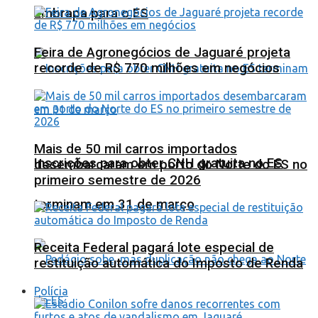
Embrapa para o ES
Feira de Agronegócios de Jaguaré projeta
recorde de R$ 770 milhões em negócios
Mais de 50 mil carros importados
Inscrições para obter CNH gratuita no ES
desembarcaram em porto do Norte do ES no
primeiro semestre de 2026
terminam em 31 de março
Receita Federal pagará lote especial de
restituição automática do Imposto de Renda
Polícia