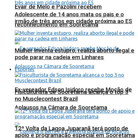
Evair de Melo e Pazolini recebem
Adolescente de 14 anos mata os pais e o
irmão de três anos em cidade próxima ao ES
reconhecimento em Sooretama
Mulher inventa estupro, realiza aborto ilegal e
pode parar na cadeia em Linhares
Esportes
Ex-vereador Edson Isidoro recebe Moção de
Fisiculturista de Sooretama alcança o top 3
no Musclecontest Brazil
Aplausos na Câmara de Sooretama
12ª Volta da Lagoa Juparanã terá ponto de
apoio e programação especial em Sooretama