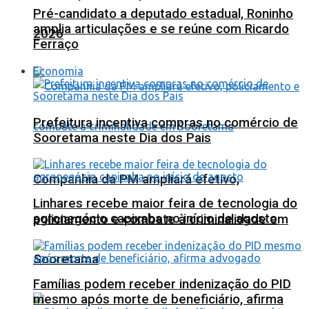
Pré-candidato a deputado estadual, Roninho
amplia articulações e se reúne com Ricardo
2026
Ferraço
Economia
Prefeitura incentiva compras no comércio de
Sooretama neste Dia dos Pais
Companhia da PM ampliará efetivo,
Linhares recebe maior feira de tecnologia do
agronegócio capixaba no início de agosto
policiamento e combate à criminalidade em
Sooretama
Famílias podem receber indenização do PID
mesmo após morte de beneficiário, afirma