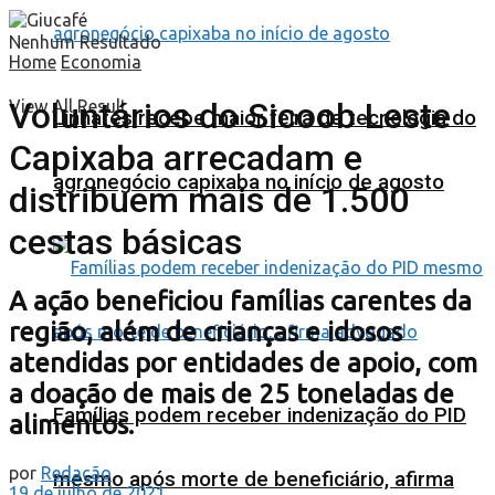
Nenhum Resultado
Home
Economia
Voluntários do Sicoob Leste
View All Result
Linhares recebe maior feira de tecnologia do
Capixaba arrecadam e
agronegócio capixaba no início de agosto
distribuem mais de 1.500
cestas básicas
A ação beneficiou famílias carentes da
região, além de crianças e idosos
atendidas por entidades de apoio, com
a doação de mais de 25 toneladas de
Famílias podem receber indenização do PID
alimentos.
por
Redação
mesmo após morte de beneficiário, afirma
19 de julho de 2021