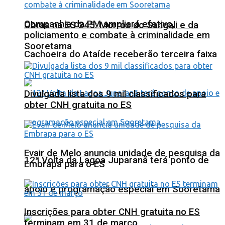
Companhia da PM ampliará efetivo,
Obras na ES 245: Morros do Sangali e da
policiamento e combate à criminalidade em
Sooretama
Cachoeira do Ataíde receberão terceira faixa
Divulgada lista dos 9 mil classificados para
obter CNH gratuita no ES
Evair de Melo anuncia unidade de pesquisa da
12ª Volta da Lagoa Juparanã terá ponto de
Embrapa para o ES
apoio e programação especial em Sooretama
Inscrições para obter CNH gratuita no ES
terminam em 31 de março