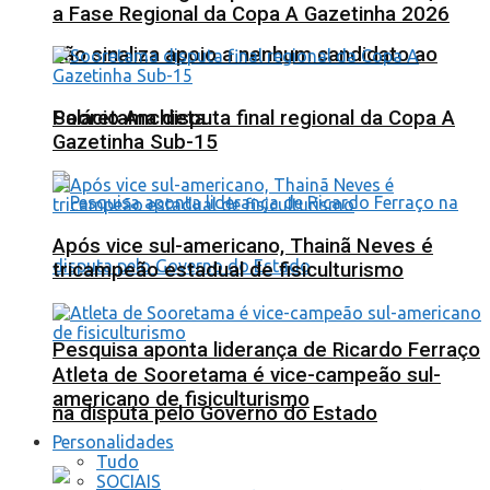
a Fase Regional da Copa A Gazetinha 2026
não sinaliza apoio a nenhum candidato ao
Sooretama disputa final regional da Copa A
Palácio Anchieta
Gazetinha Sub-15
Após vice sul-americano, Thainã Neves é
tricampeão estadual de fisiculturismo
Pesquisa aponta liderança de Ricardo Ferraço
Atleta de Sooretama é vice-campeão sul-
americano de fisiculturismo
na disputa pelo Governo do Estado
Personalidades
Tudo
SOCIAIS