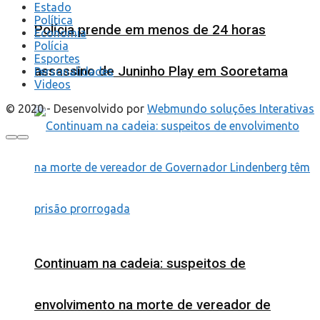
Estado
Política
Polícia prende em menos de 24 horas
Economia
Polícia
Esportes
assassino de Juninho Play em Sooretama
Personalidades
Videos
© 2020 - Desenvolvido por
Webmundo soluções Interativas
Continuam na cadeia: suspeitos de
envolvimento na morte de vereador de