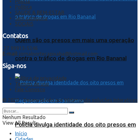
Polícia
Política
SAÚDE & BEM-ESTAR
Sem categoria
SOCIAIS
Contatos
Quem são os presos em mais uma operação
27 99913-5246
E-mail:
jornalnortecapixaba@hotmail.com
contra o tráfico de drogas em Rio Bananal
Siga-nos
Política de privacidade
Termos de uso
Fale Conosco
© 2020 - Desenvolvido por
Webmundo soluções Interativas
Nenhum Resultado
View All Result
Polícia divulga identidade dos oito presos em
Início
Cidades