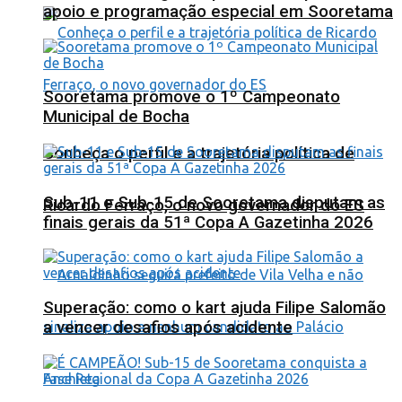
apoio e programação especial em Sooretama
Sooretama promove o 1º Campeonato
Municipal de Bocha
Conheça o perfil e a trajetória política de
Sub-11 e Sub-15 de Sooretama disputam as
Ricardo Ferraço, o novo governador do ES
finais gerais da 51ª Copa A Gazetinha 2026
Superação: como o kart ajuda Filipe Salomão
a vencer desafios após acidente