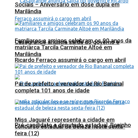
Sociais – Aniversário em dose dupla em
Marilândia
Familiares e amigos celebram os 90 anos da
Casagrande anuncia saída do governo e
matriarca Tarcila Carminate Altoé em
Marilândia
Ricardo Ferraço assumirá o cargo em abril
Pai de prefeito e vereador de Rio Bananal
completa 101 anos de idade
Miss Jaguaré representa a cidade em
Pré-candidato a deputado estadual, Roninho
concurso estadual de beleza nesta sexta-
feira (12)