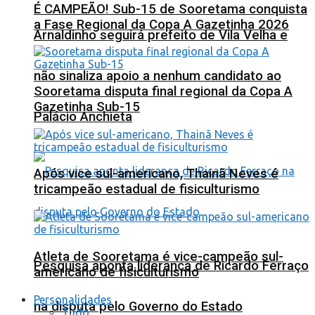
É CAMPEÃO! Sub-15 de Sooretama conquista
a Fase Regional da Copa A Gazetinha 2026
Arnaldinho seguirá prefeito de Vila Velha e
não sinaliza apoio a nenhum candidato ao
Sooretama disputa final regional da Copa A
Gazetinha Sub-15
Palácio Anchieta
Após vice sul-americano, Thainã Neves é
tricampeão estadual de fisiculturismo
Atleta de Sooretama é vice-campeão sul-
Pesquisa aponta liderança de Ricardo Ferraço
americano de fisiculturismo
Personalidades
na disputa pelo Governo do Estado
Tudo