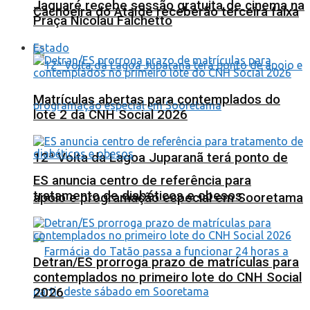
Jaguaré recebe sessão gratuita de cinema na
Cachoeira do Ataíde receberão terceira faixa
Praça Nicolau Falchetto
Estado
Matrículas abertas para contemplados do
lote 2 da CNH Social 2026
12ª Volta da Lagoa Juparanã terá ponto de
ES anuncia centro de referência para
tratamento de diabéticos e obesos
apoio e programação especial em Sooretama
Detran/ES prorroga prazo de matrículas para
contemplados no primeiro lote do CNH Social
2026