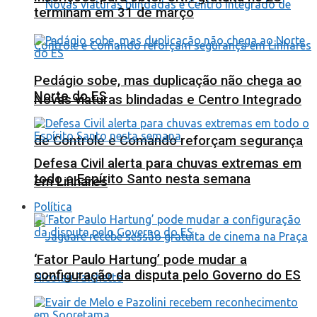
terminam em 31 de março
Pedágio sobe, mas duplicação não chega ao
Norte do ES
Novas viaturas blindadas e Centro Integrado
de Controle e Comando reforçam segurança
Defesa Civil alerta para chuvas extremas em
todo o Espírito Santo nesta semana
em Linhares
Política
‘Fator Paulo Hartung’ pode mudar a
configuração da disputa pelo Governo do ES