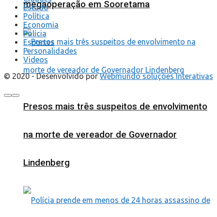
megaoperação em Sooretama
Estado
Política
Economia
Polícia
Esportes
Personalidades
Videos
© 2020 - Desenvolvido por
Webmundo soluções Interativas
Presos mais três suspeitos de envolvimento
na morte de vereador de Governador
Lindenberg