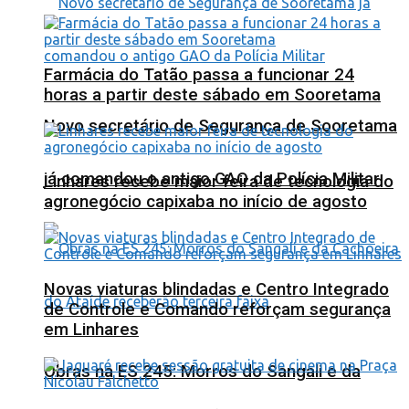
Farmácia do Tatão passa a funcionar 24
horas a partir deste sábado em Sooretama
Novo secretário de Segurança de Sooretama
já comandou o antigo GAO da Polícia Militar
Linhares recebe maior feira de tecnologia do
agronegócio capixaba no início de agosto
Novas viaturas blindadas e Centro Integrado
de Controle e Comando reforçam segurança
em Linhares
Obras na ES 245: Morros do Sangali e da