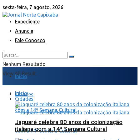
sexta-feira, 7 agosto, 2026
Expediente
Anuncie
Fale Conosco
Nenhum Resultado
View All Result
Início
Início
Cidades
Cidades
Jaguaré celebra 80 anos da colonização
italiana com a 14ª Semana Cultural