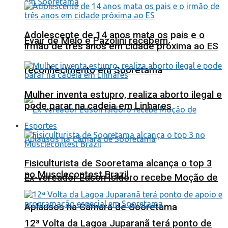
Adolescente de 14 anos mata os pais e o
Evair de Melo e Pazolini recebem
irmão de três anos em cidade próxima ao ES
reconhecimento em Sooretama
Mulher inventa estupro, realiza aborto ilegal e
pode parar na cadeia em Linhares
Esportes
Fisiculturista de Sooretama alcança o top 3
no Musclecontest Brazil
Ex-vereador Edson Isidoro recebe Moção de
Aplausos na Câmara de Sooretama
12ª Volta da Lagoa Juparanã terá ponto de