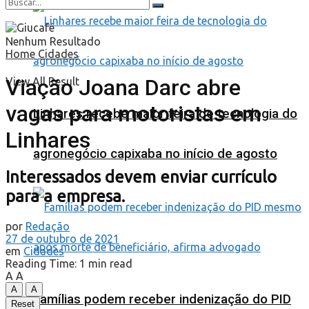
Nenhum Resultado
Home
Cidades
Viação Joana Darc abre
View All Result
vagas para motoristas em
Linhares recebe maior feira de tecnologia do
Linhares
agronegócio capixaba no início de agosto
Interessados devem enviar currículo
para a empresa.
por
Redação
27 de outubro de 2021
em
Cidades
Reading Time: 1 min read
A
A
A
A
Famílias podem receber indenização do PID
Reset