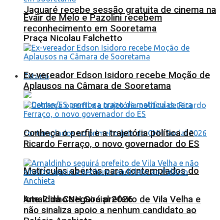
Jaguaré recebe sessão gratuita de cinema na
Evair de Melo e Pazolini recebem
reconhecimento em Sooretama
Praça Nicolau Falchetto
Ex-vereador Edson Isidoro recebe Moção de
Estado
Aplausos na Câmara de Sooretama
Conheça o perfil e a trajetória política de
Ricardo Ferraço, o novo governador do ES
Matrículas abertas para contemplados do
lote 2 da CNH Social 2026
Arnaldinho seguirá prefeito de Vila Velha e
não sinaliza apoio a nenhum candidato ao