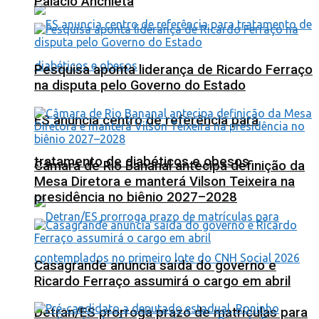
Palácio Anchieta
Pesquisa aponta liderança de Ricardo Ferraço
na disputa pelo Governo do Estado
ES anuncia centro de referência para
tratamento de diabéticos e obesos
Câmara de Rio Bananal antecipa definição da
Mesa Diretora e manterá Vilson Teixeira na
presidência no biênio 2027–2028
Casagrande anuncia saída do governo e
Ricardo Ferraço assumirá o cargo em abril
Detran/ES prorroga prazo de matrículas para