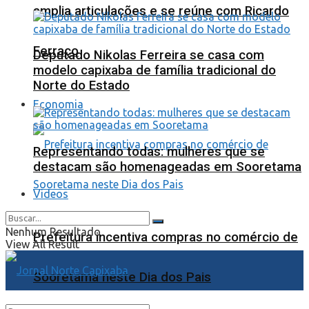
amplia articulações e se reúne com Ricardo
Ferraço
Deputado Nikolas Ferreira se casa com
modelo capixaba de família tradicional do
Norte do Estado
Economia
Representando todas: mulheres que se
destacam são homenageadas em Sooretama
Videos
Nenhum Resultado
Prefeitura incentiva compras no comércio de
View All Result
Sooretama neste Dia dos Pais