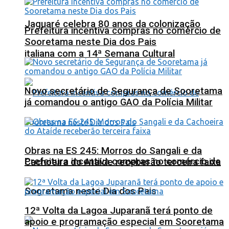
Jaguaré celebra 80 anos da colonização
Prefeitura incentiva compras no comércio de
Sooretama neste Dia dos Pais
italiana com a 14ª Semana Cultural
Novo secretário de Segurança de Sooretama
já comandou o antigo GAO da Polícia Militar
Obras na ES 245: Morros do Sangali e da
Prefeitura incentiva compras no comércio de
Cachoeira do Ataíde receberão terceira faixa
Sooretama neste Dia dos Pais
12ª Volta da Lagoa Juparanã terá ponto de
apoio e programação especial em Sooretama