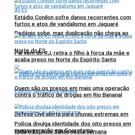
Estádio Conilon sofre danos recorrentes com
furtos e atos de vandalismo em Jaguaré
Pedágio sobe, mas duplicação não chega ao
Norte do ES
Pai vem do RJ, retira o filho à força da mãe e
acaba preso no Norte do Espírito Santo
Quem são os presos em mais uma operação
contra o tráfico de drogas em Rio Bananal
Defesa Civil alerta para chuvas extremas em
Polícia divulga identidade dos oito presos em
megaoperação em Sooretama
todo o Espírito Santo nesta semana