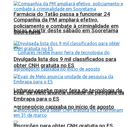
Farmácia do Tatão passa a funcionar 24
Companhia da PM ampliará efetivo,
policiamento e combate à criminalidade em
horas a partir deste sábado em Sooretama
Sooretama
Divulgada lista dos 9 mil classificados para
obter CNH gratuita no ES
Linhares recebe maior feira de tecnologia do
Evair de Melo anuncia unidade de pesquisa da
Embrapa para o ES
agronegócio capixaba no início de agosto
Inscrições para obter CNH gratuita no ES