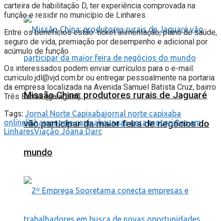
carteira de habilitação D, ter experiência comprovada na
função e residir no município de Linhares.
Entre os benefícios estão: ticket alimentação, plano de saúde,
seguro de vida, premiação por desempenho e adicional por
acúmulo de função.
Os interessados podem enviar currículos para o e-mail:
curriculo.jdl@vjd.com.br ou entregar pessoalmente na portaria
da empresa localizada na Avenida Samuel Batista Cruz, bairro
Missão China: produtores rurais de Jaguaré
Três Barras (garagem).
Tags:
Jornal Norte Capixaba
jornal norte capixaba
online
linhares
norte capixaba
vagas para motoristas em
vão participar da maior feira de negócios do
Linhares
Viação Joana Darc
mundo