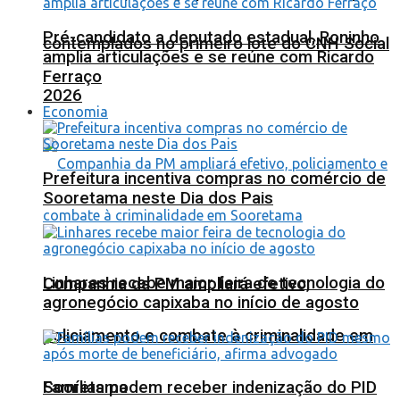
Pré-candidato a deputado estadual, Roninho
contemplados no primeiro lote do CNH Social
amplia articulações e se reúne com Ricardo
Ferraço
2026
Economia
Prefeitura incentiva compras no comércio de
Sooretama neste Dia dos Pais
Linhares recebe maior feira de tecnologia do
Companhia da PM ampliará efetivo,
agronegócio capixaba no início de agosto
policiamento e combate à criminalidade em
Sooretama
Famílias podem receber indenização do PID