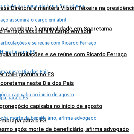
esa Diretora e manterá Vilson Teixeira na presidênc
nto e combate à criminalidade em Sooretama
o Ferraço assumirá o cargo em abril
plia articulações e se reúne com Ricardo Ferraço
ter CNH gratuita no ES
Sooretama neste Dia dos Pais
agronegócio capixaba no início de agosto
 Embrapa para o ES
esmo após morte de beneficiário, afirma advogado