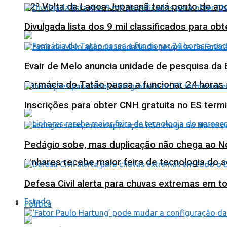
12ª Volta da Lagoa Juparanã terá ponto de a
Divulgada lista dos 9 mil classificados para ob
Evair de Melo anuncia unidade de pesquisa da
Farmácia do Tatão passa a funcionar 24 horas
Inscrições para obter CNH gratuita no ES ter
Pedágio sobe, mas duplicação não chega ao N
Linhares recebe maior feira de tecnologia do 
Defesa Civil alerta para chuvas extremas em t
Estado
Política