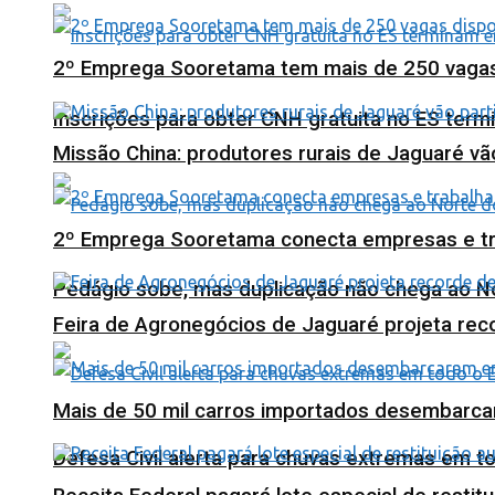
2º Emprega Sooretama tem mais de 250 vagas d
Inscrições para obter CNH gratuita no ES ter
Missão China: produtores rurais de Jaguaré vã
2º Emprega Sooretama conecta empresas e tr
Pedágio sobe, mas duplicação não chega ao N
Feira de Agronegócios de Jaguaré projeta re
Mais de 50 mil carros importados desembarca
Defesa Civil alerta para chuvas extremas em t