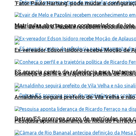
‘Fator Paulo Hartung’ pode mudar a configuraç
Matrículas abertas para contemplados do lote
Evair de Melo e Pazolini recebem reconhecim
Ex-vereador Edson Isidoro recebe Moção de 
ES anuncia centro de referência para tratamen
Conheça o perfil e a trajetória política de Ric
Arnaldinho seguirá prefeito de Vila Velha e nã
Detran/ES prorroga prazo de matrículas para 
Pesquisa aponta liderança de Ricardo Ferraço 