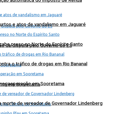
tuição automática do Imposto de Renda
furtos e atos de vandalismo em Jaguaré
 acaba preso no Norte do Espírito Santo
ão da disputa pelo Governo do ES
tra o tráfico de drogas em Rio Bananal
em megaoperação em Sooretama
ento em Sooretama
na morte de vereador de Governador Lindenberg