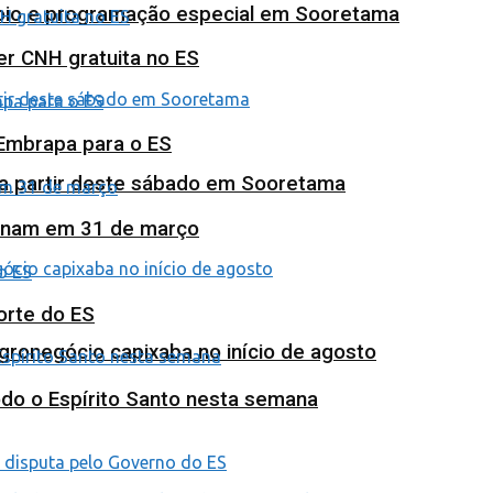
poio e programação especial em Sooretama
ter CNH gratuita no ES
 Embrapa para o ES
 a partir deste sábado em Sooretama
minam em 31 de março
orte do ES
agronegócio capixaba no início de agosto
odo o Espírito Santo nesta semana