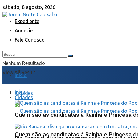
sábado, 8 agosto, 2026
Expediente
Anuncie
Fale Conosco
Nenhum Resultado
View All Result
Início
Início
Cidades
Cidades
Quem são as candidatas à Rainha e Princesa d
Quem são as candidatas à Rainha e Princesa d