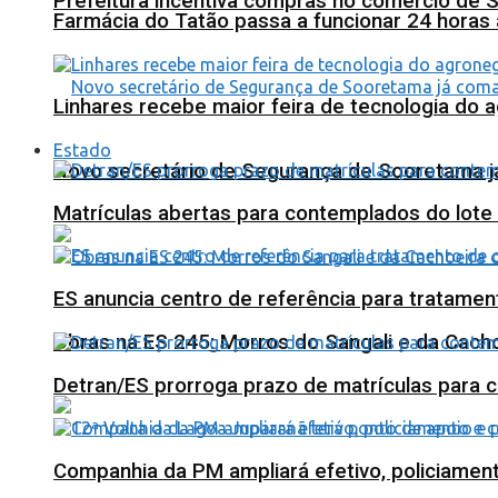
Prefeitura incentiva compras no comércio de 
Farmácia do Tatão passa a funcionar 24 horas
Linhares recebe maior feira de tecnologia do 
Estado
Novo secretário de Segurança de Sooretama já
Matrículas abertas para contemplados do lote
ES anuncia centro de referência para tratamen
Obras na ES 245: Morros do Sangali e da Cacho
Detran/ES prorroga prazo de matrículas para 
Companhia da PM ampliará efetivo, policiame