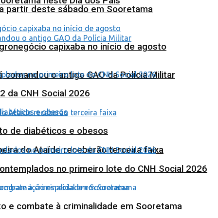
Sooretama neste Dia dos Pais
 a partir deste sábado em Sooretama
agronegócio capixaba no início de agosto
 comandou o antigo GAO da Polícia Militar
 2 da CNH Social 2026
to de diabéticos e obesos
eira do Ataíde receberão terceira faixa
contemplados no primeiro lote do CNH Social 2026
nto e combate à criminalidade em Sooretama