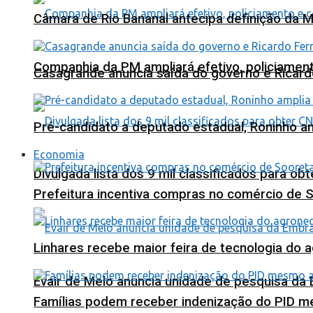
Câmara de Rio Bananal antecipa definição da M
Companhia da PM ampliará efetivo, policiame
Casagrande anuncia saída do governo e Ricard
Pré-candidato a deputado estadual, Roninho am
Economia
Divulgada lista dos 9 mil classificados para ob
Prefeitura incentiva compras no comércio de 
Linhares recebe maior feira de tecnologia do 
Evair de Melo anuncia unidade de pesquisa da
Famílias podem receber indenização do PID m