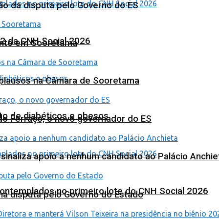
ão da disputa pelo Governo do ES
 2 da CNH Social 2026
ento em Sooretama
Aplausos na Câmara de Sooretama
to de diabéticos e obesos
ardo Ferraço, o novo governador do ES
o sinaliza apoio a nenhum candidato ao Palácio Anchie
contemplados no primeiro lote do CNH Social 2026
na disputa pelo Governo do Estado