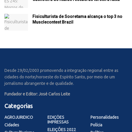
Fisiculturista de Sooretama alcança o top 3 no
Musclecontest Brazil
Desde 29/02/2003 promovendo a integração regional entre as
cidades do norte/noroeste do Espírito Santo, por meio de um
jornalismo abrangente e de qualidade.
Fundador e Editor: José Carlos Leite
Categorias
AGROJURIDICO
EDIÇÕES
Personalidades
IMPRESSAS
Cidades
Polícia
ELEIÇÕES 2022