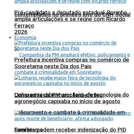
Pré-candidato a deputado estadual, Roninho
contemplados no primeiro lote do CNH Social
amplia articulações e se reúne com Ricardo
Ferraço
2026
Economia
Prefeitura incentiva compras no comércio de
Sooretama neste Dia dos Pais
Linhares recebe maior feira de tecnologia do
Companhia da PM ampliará efetivo,
agronegócio capixaba no início de agosto
policiamento e combate à criminalidade em
Sooretama
Famílias podem receber indenização do PID