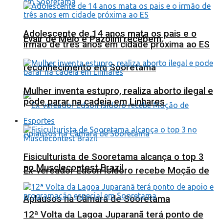
Adolescente de 14 anos mata os pais e o
Evair de Melo e Pazolini recebem
irmão de três anos em cidade próxima ao ES
reconhecimento em Sooretama
Mulher inventa estupro, realiza aborto ilegal e
pode parar na cadeia em Linhares
Esportes
Fisiculturista de Sooretama alcança o top 3
no Musclecontest Brazil
Ex-vereador Edson Isidoro recebe Moção de
Aplausos na Câmara de Sooretama
12ª Volta da Lagoa Juparanã terá ponto de