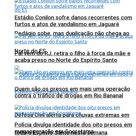
Estádio Conilon sofre danos recorrentes com
furtos e atos de vandalismo em Jaguaré
Pedágio sobe, mas duplicação não chega ao
Norte do ES
Pai vem do RJ, retira o filho à força da mãe e
acaba preso no Norte do Espírito Santo
Quem são os presos em mais uma operação
contra o tráfico de drogas em Rio Bananal
Defesa Civil alerta para chuvas extremas em
Polícia divulga identidade dos oito presos em
megaoperação em Sooretama
todo o Espírito Santo nesta semana