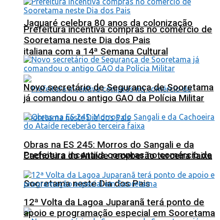
Jaguaré celebra 80 anos da colonização
Prefeitura incentiva compras no comércio de
Sooretama neste Dia dos Pais
italiana com a 14ª Semana Cultural
Novo secretário de Segurança de Sooretama
já comandou o antigo GAO da Polícia Militar
Obras na ES 245: Morros do Sangali e da
Prefeitura incentiva compras no comércio de
Cachoeira do Ataíde receberão terceira faixa
Sooretama neste Dia dos Pais
12ª Volta da Lagoa Juparanã terá ponto de
apoio e programação especial em Sooretama