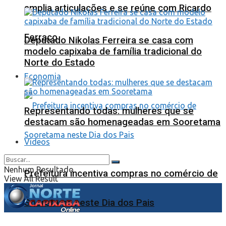
amplia articulações e se reúne com Ricardo
Ferraço
Deputado Nikolas Ferreira se casa com
modelo capixaba de família tradicional do
Norte do Estado
Economia
Representando todas: mulheres que se
destacam são homenageadas em Sooretama
Videos
Nenhum Resultado
Prefeitura incentiva compras no comércio de
View All Result
Sooretama neste Dia dos Pais