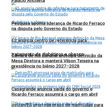
Palácio Anchieta
Pesquisa aponta liderança de Ricardo Ferraço
na disputa pelo Governo do Estado
ES anuncia centro de referência para
tratamento de diabéticos e obesos
Câmara de Rio Bananal antecipa definição da
Mesa Diretora e manterá Vilson Teixeira na
presidência no biênio 2027–2028
Casagrande anuncia saída do governo e
Ricardo Ferraço assumirá o cargo em abril
Detran/ES prorroga prazo de matrículas para