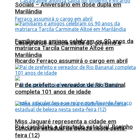
Sociais – Aniversário em dose dupla em
Marilândia
Familiares e amigos celebram os 90 anos da
Casagrande anuncia saída do governo e
matriarca Tarcila Carminate Altoé em
Marilândia
Ricardo Ferraço assumirá o cargo em abril
Pai de prefeito e vereador de Rio Bananal
completa 101 anos de idade
Miss Jaguaré representa a cidade em
Pré-candidato a deputado estadual, Roninho
concurso estadual de beleza nesta sexta-
feira (12)