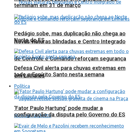
terminam em 31 de março
Pedágio sobe, mas duplicação não chega ao
Norte do ES
Novas viaturas blindadas e Centro Integrado
de Controle e Comando reforçam segurança
Defesa Civil alerta para chuvas extremas em
todo o Espírito Santo nesta semana
em Linhares
Política
‘Fator Paulo Hartung’ pode mudar a
configuração da disputa pelo Governo do ES