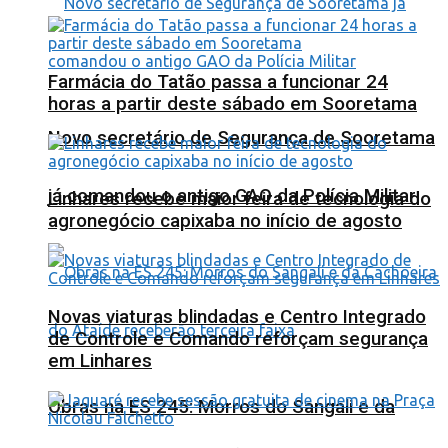
Farmácia do Tatão passa a funcionar 24
horas a partir deste sábado em Sooretama
Novo secretário de Segurança de Sooretama
já comandou o antigo GAO da Polícia Militar
Linhares recebe maior feira de tecnologia do
agronegócio capixaba no início de agosto
Novas viaturas blindadas e Centro Integrado
de Controle e Comando reforçam segurança
em Linhares
Obras na ES 245: Morros do Sangali e da