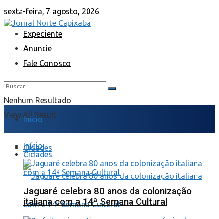
sexta-feira, 7 agosto, 2026
Expediente
Anuncie
Fale Conosco
Nenhum Resultado
View All Result
Início
Início
Cidades
Cidades
Jaguaré celebra 80 anos da colonização
italiana com a 14ª Semana Cultural