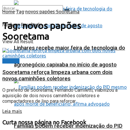
Home
Tag
novos papões Sooretama
Tag:
novos papões
Nenhum Resultado
Sooretama
View All Result
Linhares recebe maior feira de tecnologia do
Cidades
agronegócio capixaba no início de agosto
Sooretama reforça limpeza urbana com dois
novos caminhões coletores
O prefeito de Sooretama, Fernando Camiletti, viabilizou a
aquisição de dois novos caminhões coletores e
compactadores de lixo para reforçar ...
Leia mais
Curta nossa página no Facebook
Famílias podem receber indenização do PID