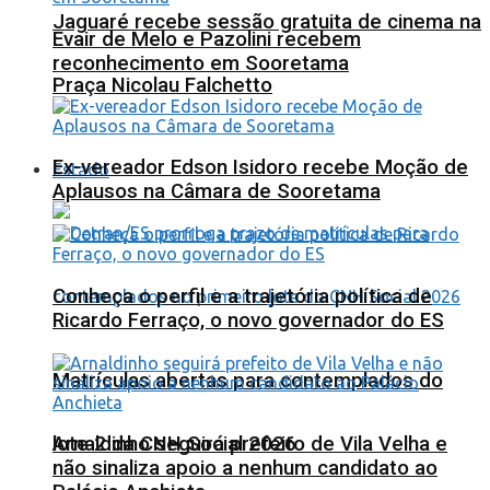
Jaguaré recebe sessão gratuita de cinema na
Evair de Melo e Pazolini recebem
reconhecimento em Sooretama
Praça Nicolau Falchetto
Ex-vereador Edson Isidoro recebe Moção de
Estado
Aplausos na Câmara de Sooretama
Conheça o perfil e a trajetória política de
Ricardo Ferraço, o novo governador do ES
Matrículas abertas para contemplados do
lote 2 da CNH Social 2026
Arnaldinho seguirá prefeito de Vila Velha e
não sinaliza apoio a nenhum candidato ao