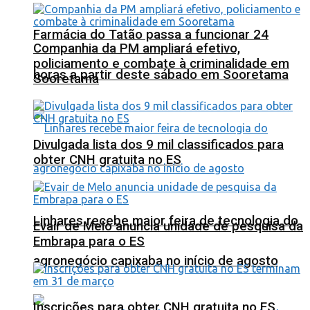
Farmácia do Tatão passa a funcionar 24
Companhia da PM ampliará efetivo,
policiamento e combate à criminalidade em
horas a partir deste sábado em Sooretama
Sooretama
Divulgada lista dos 9 mil classificados para
obter CNH gratuita no ES
Linhares recebe maior feira de tecnologia do
Evair de Melo anuncia unidade de pesquisa da
Embrapa para o ES
agronegócio capixaba no início de agosto
Inscrições para obter CNH gratuita no ES