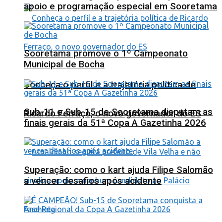
apoio e programação especial em Sooretama
Sooretama promove o 1º Campeonato
Municipal de Bocha
Conheça o perfil e a trajetória política de
Sub-11 e Sub-15 de Sooretama disputam as
Ricardo Ferraço, o novo governador do ES
finais gerais da 51ª Copa A Gazetinha 2026
Superação: como o kart ajuda Filipe Salomão
a vencer desafios após acidente