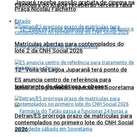
Jaguaré recebe sessão gratuita de cinema na
Cachoeira do Ataíde receberão terceira faixa
Praça Nicolau Falchetto
Estado
Matrículas abertas para contemplados do
lote 2 da CNH Social 2026
12ª Volta da Lagoa Juparanã terá ponto de
ES anuncia centro de referência para
tratamento de diabéticos e obesos
apoio e programação especial em Sooretama
Detran/ES prorroga prazo de matrículas para
contemplados no primeiro lote do CNH Social
2026