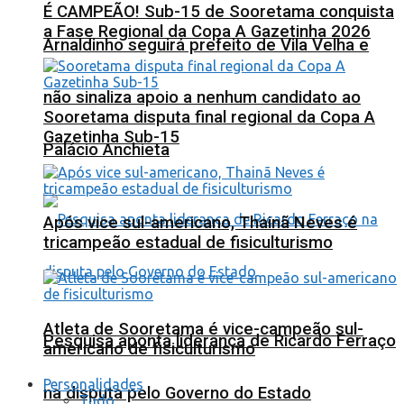
É CAMPEÃO! Sub-15 de Sooretama conquista
a Fase Regional da Copa A Gazetinha 2026
Arnaldinho seguirá prefeito de Vila Velha e
não sinaliza apoio a nenhum candidato ao
Sooretama disputa final regional da Copa A
Gazetinha Sub-15
Palácio Anchieta
Após vice sul-americano, Thainã Neves é
tricampeão estadual de fisiculturismo
Atleta de Sooretama é vice-campeão sul-
Pesquisa aponta liderança de Ricardo Ferraço
americano de fisiculturismo
Personalidades
na disputa pelo Governo do Estado
Tudo