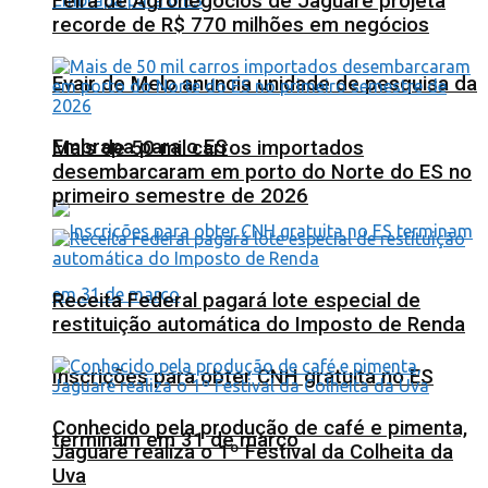
Feira de Agronegócios de Jaguaré projeta
recorde de R$ 770 milhões em negócios
Evair de Melo anuncia unidade de pesquisa da
Embrapa para o ES
Mais de 50 mil carros importados
desembarcaram em porto do Norte do ES no
primeiro semestre de 2026
Receita Federal pagará lote especial de
restituição automática do Imposto de Renda
Inscrições para obter CNH gratuita no ES
Conhecido pela produção de café e pimenta,
terminam em 31 de março
Jaguaré realiza o 1º Festival da Colheita da
Uva