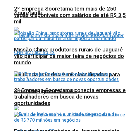
2º Emprega Sooretama tem mais de 250
Sooretama
vagas disponíveis com salários de até R$ 3,5
mil
Missão China: produtores rurais de Jaguaré
vão participar da maior feira de negócios do
mundo
Divulgada lista dos 9 mil classificados para
2º Emprega Sooretama conecta empresas e
obter CNH gratuita no ES
trabalhadores em busca de novas
oportunidades