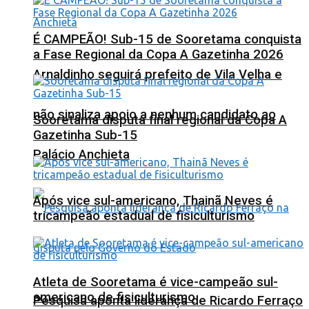
É CAMPEÃO! Sub-15 de Sooretama conquista
a Fase Regional da Copa A Gazetinha 2026
Arnaldinho seguirá prefeito de Vila Velha e
não sinaliza apoio a nenhum candidato ao
Sooretama disputa final regional da Copa A
Gazetinha Sub-15
Palácio Anchieta
Após vice sul-americano, Thainã Neves é
tricampeão estadual de fisiculturismo
Atleta de Sooretama é vice-campeão sul-
americano de fisiculturismo
Pesquisa aponta liderança de Ricardo Ferraço