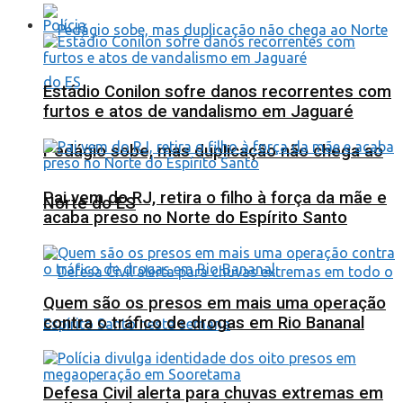
Polícia
Estádio Conilon sofre danos recorrentes com
furtos e atos de vandalismo em Jaguaré
Pedágio sobe, mas duplicação não chega ao
Pai vem do RJ, retira o filho à força da mãe e
Norte do ES
acaba preso no Norte do Espírito Santo
Quem são os presos em mais uma operação
contra o tráfico de drogas em Rio Bananal
Defesa Civil alerta para chuvas extremas em