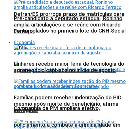
Detran/ES prorroga prazo de matrículas para
Pré-candidato a deputado estadual, Roninho
amplia articulações e se reúne com Ricardo
contemplados no primeiro lote do CNH Social
Ferraço
Economia
2026
Linhares recebe maior feira de tecnologia do
agronegócio capixaba no início de agosto
Famílias podem receber indenização do PID
mesmo após morte de beneficiário, afirma
Companhia da PM ampliará efetivo,
advogado
policiamento e combate à criminalidade em