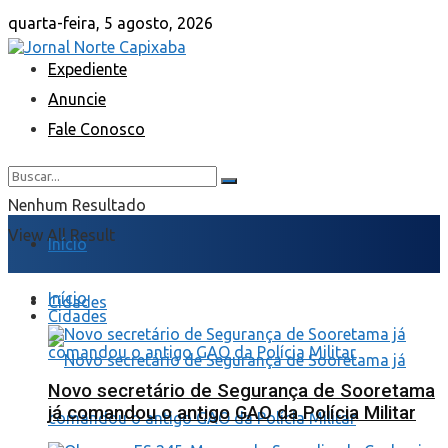
quarta-feira, 5 agosto, 2026
Expediente
Anuncie
Fale Conosco
Nenhum Resultado
View All Result
Início
Início
Cidades
Cidades
Novo secretário de Segurança de Sooretama
já comandou o antigo GAO da Polícia Militar