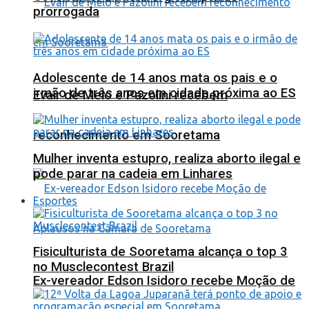
prorrogada
Adolescente de 14 anos mata os pais e o
irmão de três anos em cidade próxima ao ES
Evair de Melo e Pazolini recebem
reconhecimento em Sooretama
Mulher inventa estupro, realiza aborto ilegal e
pode parar na cadeia em Linhares
Esportes
Fisiculturista de Sooretama alcança o top 3
no Musclecontest Brazil
Ex-vereador Edson Isidoro recebe Moção de