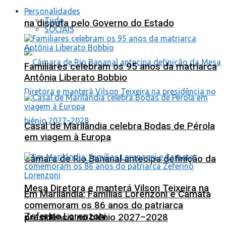
Personalidades
Tudo
na disputa pelo Governo do Estado
SOCIAIS
Familiares celebram os 95 anos da matriarca
Antônia Liberato Bobbio
Casal de Marilândia celebra Bodas de Pérola
em viagem à Europa
Câmara de Rio Bananal antecipa definição da
Mesa Diretora e manterá Vilson Teixeira na
Em Marilândia: Famílias Lorenzoni e Camata
comemoram os 86 anos do patriarca
Zeferino Lorenzoni
presidência no biênio 2027–2028