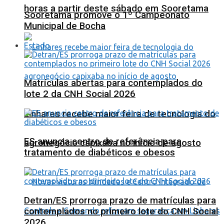
horas a partir deste sábado em Sooretama
Sooretama promove o 1º Campeonato
Municipal de Bocha
Estado
Matrículas abertas para contemplados do
lote 2 da CNH Social 2026
Linhares recebe maior feira de tecnologia do
ES anuncia centro de referência para
agronegócio capixaba no início de agosto
tratamento de diabéticos e obesos
Detran/ES prorroga prazo de matrículas para
contemplados no primeiro lote do CNH Social
2026