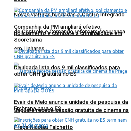
Novas viaturas blindadas e Centro Integrado
Companhia da PM ampliará efetivo,
de Controle e Comando reforçam segurança
policiamento e combate à criminalidade em
Sooretama
em Linhares
Divulgada lista dos 9 mil classificados para
obter CNH gratuita no ES
Evair de Melo anuncia unidade de pesquisa da
Embrapa para o ES
Jaguaré recebe sessão gratuita de cinema na
Praça Nicolau Falchetto