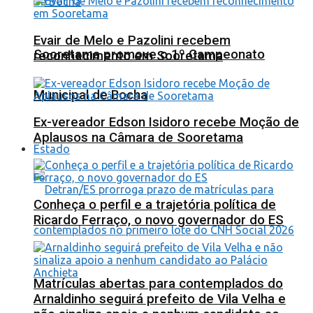
Evair de Melo e Pazolini recebem
Sooretama promove o 1º Campeonato
reconhecimento em Sooretama
Municipal de Bocha
Ex-vereador Edson Isidoro recebe Moção de
Aplausos na Câmara de Sooretama
Estado
Conheça o perfil e a trajetória política de
Ricardo Ferraço, o novo governador do ES
Matrículas abertas para contemplados do
Arnaldinho seguirá prefeito de Vila Velha e