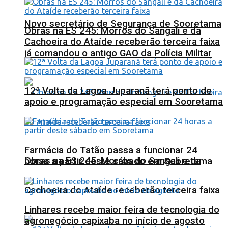
Novo secretário de Segurança de Sooretama
Obras na ES 245: Morros do Sangali e da
Cachoeira do Ataíde receberão terceira faixa
já comandou o antigo GAO da Polícia Militar
12ª Volta da Lagoa Juparanã terá ponto de
apoio e programação especial em Sooretama
Farmácia do Tatão passa a funcionar 24
Obras na ES 245: Morros do Sangali e da
horas a partir deste sábado em Sooretama
Cachoeira do Ataíde receberão terceira faixa
Linhares recebe maior feira de tecnologia do
agronegócio capixaba no início de agosto