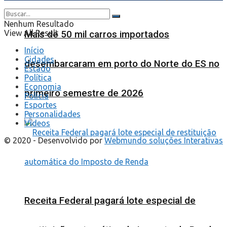
Nenhum Resultado
View All Result
Mais de 50 mil carros importados
Início
Cidades
desembarcaram em porto do Norte do ES no
Estado
Política
Economia
primeiro semestre de 2026
Polícia
Esportes
Personalidades
Videos
© 2020 - Desenvolvido por
Webmundo soluções Interativas
Receita Federal pagará lote especial de