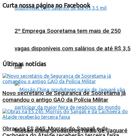
Curta nossa página no Facebook
2º Emprega Sooretama tem mais de 250
vagas disponíveis com salários de até R$ 3,5
Últimas notícias
mil
Novo secretário de Segurança de Sooretama já
comandou o antigo GAO da Polícia Militar
Obras na ES 245: Morros do Sangali e da
Missão China: produtores rurais de Jaguaré
Cachoeira do Ataíde receberão terceira faixa