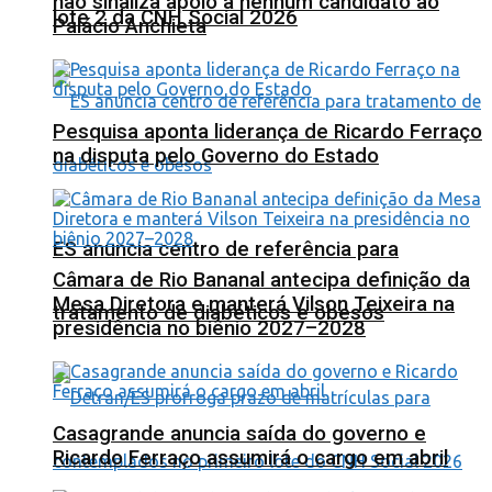
não sinaliza apoio a nenhum candidato ao
lote 2 da CNH Social 2026
Palácio Anchieta
Pesquisa aponta liderança de Ricardo Ferraço
na disputa pelo Governo do Estado
ES anuncia centro de referência para
Câmara de Rio Bananal antecipa definição da
Mesa Diretora e manterá Vilson Teixeira na
tratamento de diabéticos e obesos
presidência no biênio 2027–2028
Casagrande anuncia saída do governo e
Ricardo Ferraço assumirá o cargo em abril