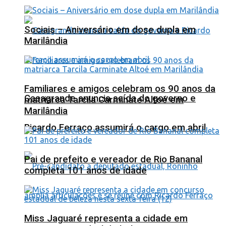
Sociais – Aniversário em dose dupla em
Marilândia
Familiares e amigos celebram os 90 anos da
Casagrande anuncia saída do governo e
matriarca Tarcila Carminate Altoé em
Marilândia
Ricardo Ferraço assumirá o cargo em abril
Pai de prefeito e vereador de Rio Bananal
completa 101 anos de idade
Miss Jaguaré representa a cidade em