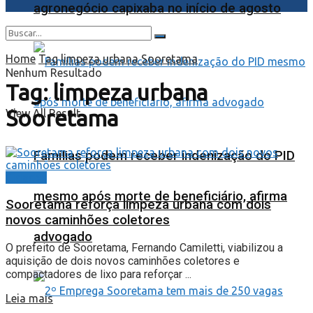
agronegócio capixaba no início de agosto
Home
Tag
limpeza urbana Sooretama
Nenhum Resultado
Tag:
limpeza urbana
Sooretama
View All Result
Famílias podem receber indenização do PID
Cidades
mesmo após morte de beneficiário, afirma
Sooretama reforça limpeza urbana com dois
novos caminhões coletores
advogado
O prefeito de Sooretama, Fernando Camiletti, viabilizou a
aquisição de dois novos caminhões coletores e
compactadores de lixo para reforçar ...
Leia mais