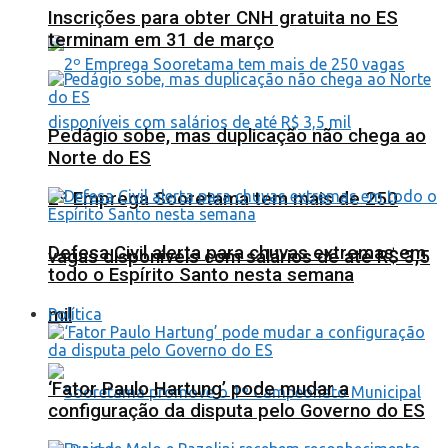
Inscrições para obter CNH gratuita no ES
terminam em 31 de março
Pedágio sobe, mas duplicação não chega ao
Norte do ES
2º Emprega Sooretama tem mais de 250
Defesa Civil alerta para chuvas extremas em
vagas disponíveis com salários de até R$ 3,5
todo o Espírito Santo nesta semana
mil
Política
‘Fator Paulo Hartung’ pode mudar a
configuração da disputa pelo Governo do ES