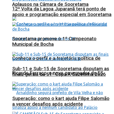
Aplausos na Câmara de Sooretama
12ª Volta da Lagoa Juparanã terá ponto de
apoio e programação especial em Sooretama
Sooretama promove o 1º Campeonato
Municipal de Bocha
Conheça o perfil e a trajetória política de
Sub-11 e Sub-15 de Sooretama disputam as
Ricardo Ferraço, o novo governador do ES
finais gerais da 51ª Copa A Gazetinha 2026
Superação: como o kart ajuda Filipe Salomão
a vencer desafios após acidente