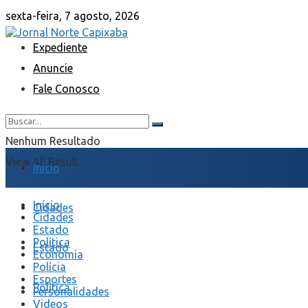
sexta-feira, 7 agosto, 2026
Expediente
Anuncie
Fale Conosco
Nenhum Resultado
View All Result
Início
Início
Cidades
Cidades
Estado
Política
Estado
Economia
Polícia
Esportes
Política
Personalidades
Videos