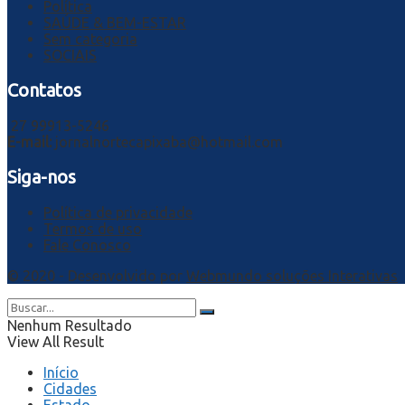
Política
SAÚDE & BEM-ESTAR
Sem categoria
SOCIAIS
Contatos
27 99913-5246
E-mail:
jornalnortecapixaba@hotmail.com
Siga-nos
Política de privacidade
Termos de uso
Fale Conosco
© 2020 - Desenvolvido por
Webmundo soluções Interativas
Nenhum Resultado
View All Result
Início
Cidades
Estado