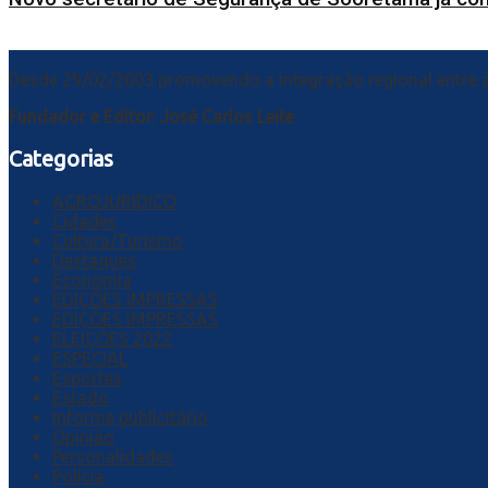
Desde 29/02/2003 promovendo a integração regional entre a
Fundador e Editor: José Carlos Leite
Categorias
AGROJURIDICO
Cidades
Cultura/Turismo
Destaques
Economia
EDIÇÕES IMPRESSAS
EDIÇÕES IMPRESSAS
ELEIÇÕES 2022
ESPECIAL
Esportes
Estado
Informe publicitário
Opinião
Personalidades
Polícia