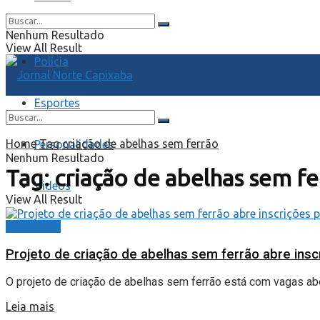
Economia
Nenhum Resultado
View All Result
Polícia
Esportes
Home
Tag
criação de abelhas sem ferrão
Personalidades
Nenhum Resultado
Tag:
criação de abelhas sem f
Videos
View All Result
Destaques
Projeto de criação de abelhas sem ferrão abre insc
O projeto de criação de abelhas sem ferrão está com vagas abe
Leia mais