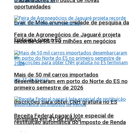
trabalhadores em busca de novas
oportunidades
Evair de Melo anuncia unidade de pesquisa da
Feira de Agronegócios de Jaguaré projeta
Embrapa para o ES
recorde de R$ 770 milhões em negócios
Mais de 50 mil carros importados
desembarcaram em porto do Norte do ES no
primeiro semestre de 2026
Inscrições para obter CNH gratuita no ES
Receita Federal pagará lote especial de
terminam em 31 de março
restituição automática do Imposto de Renda