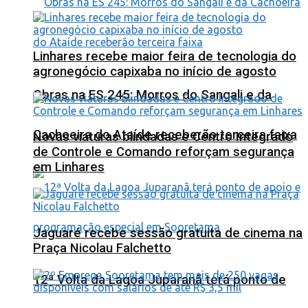
Linhares recebe maior feira de tecnologia do
agronegócio capixaba no início de agosto
Obras na ES 245: Morros do Sangali e da
Cachoeira do Ataíde receberão terceira faixa
Novas viaturas blindadas e Centro Integrado
de Controle e Comando reforçam segurança
em Linhares
Jaguaré recebe sessão gratuita de cinema na
Praça Nicolau Falchetto
12ª Volta da Lagoa Juparanã terá ponto de