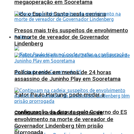
megaoperação em Sooretama
todo o Espírito Santo nesta semana
Presos mais três suspeitos de envolvimento
na morte de vereador de Governador
Política
Lindenberg
Polícia prende em menos de 24 horas
assassino de Juninho Play em Sooretama
‘Fator Paulo Hartung’ pode mudar a
configuração da disputa pelo Governo do ES
Continuam na cadeia: suspeitos de
envolvimento na morte de vereador de
Governador Lindenberg têm prisão
prorrogada