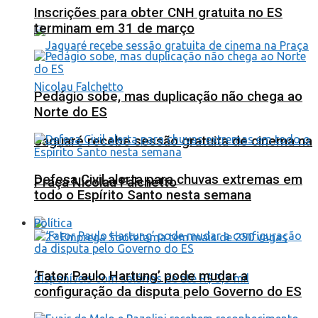
Inscrições para obter CNH gratuita no ES
terminam em 31 de março
Pedágio sobe, mas duplicação não chega ao
Norte do ES
Jaguaré recebe sessão gratuita de cinema na
Defesa Civil alerta para chuvas extremas em
Praça Nicolau Falchetto
todo o Espírito Santo nesta semana
Política
‘Fator Paulo Hartung’ pode mudar a
configuração da disputa pelo Governo do ES