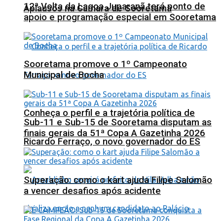
12ª Volta da Lagoa Juparanã terá ponto de
Aplausos na Câmara de Sooretama
apoio e programação especial em Sooretama
Sooretama promove o 1º Campeonato
Municipal de Bocha
Conheça o perfil e a trajetória política de
Sub-11 e Sub-15 de Sooretama disputam as
finais gerais da 51ª Copa A Gazetinha 2026
Ricardo Ferraço, o novo governador do ES
Superação: como o kart ajuda Filipe Salomão
a vencer desafios após acidente