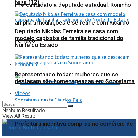
feira (12)
Pré-candidato a deputado estadual, Roninho
amplia articulações e se reúne com Ricardo
Deputado Nikolas Ferreira se casa com
modelo capixaba de família tradicional do
Ferraço
Norte do Estado
Economia
Representando todas: mulheres que se
destacam são homenageadas em Sooretama
Videos
Nenhum Resultado
View All Result
Prefeitura incentiva compras no comércio de