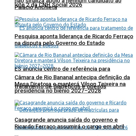
não sinaliza apoio a nenhum candidato ao
lote 2 da CNH Social 2026
Palácio Anchieta
Pesquisa aponta liderança de Ricardo Ferraço
na disputa pelo Governo do Estado
ES anuncia centro de referência para
Câmara de Rio Bananal antecipa definição da
Mesa Diretora e manterá Vilson Teixeira na
tratamento de diabéticos e obesos
presidência no biênio 2027–2028
Casagrande anuncia saída do governo e
Ricardo Ferraço assumirá o cargo em abril