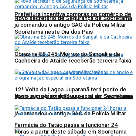
Prefeitura incentiva compras no comércio de
Novo secretário de Segurança de Sooretama
já comandou o antigo GAO da Polícia Militar
Sooretama neste Dia dos Pais
Obras na ES 245: Morros do Sangali e da
Cachoeira do Ataíde receberão terceira faixa
12ª Volta da Lagoa Juparanã terá ponto de
Novo secretário de Segurança de Sooretama
apoio e programação especial em Sooretama
já comandou o antigo GAO da Polícia Militar
Farmácia do Tatão passa a funcionar 24
horas a partir deste sábado em Sooretama