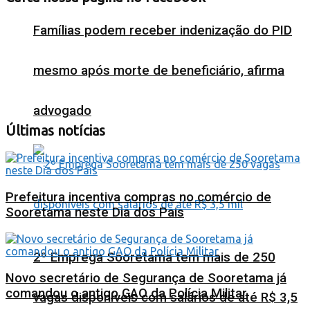
Famílias podem receber indenização do PID
mesmo após morte de beneficiário, afirma
advogado
Últimas notícias
Prefeitura incentiva compras no comércio de
Sooretama neste Dia dos Pais
2º Emprega Sooretama tem mais de 250
Novo secretário de Segurança de Sooretama já
comandou o antigo GAO da Polícia Militar
vagas disponíveis com salários de até R$ 3,5