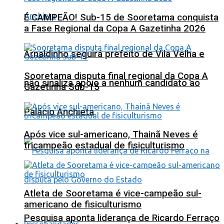
É CAMPEÃO! Sub-15 de Sooretama conquista
a Fase Regional da Copa A Gazetinha 2026
Arnaldinho seguirá prefeito de Vila Velha e
Sooretama disputa final regional da Copa A
não sinaliza apoio a nenhum candidato ao
Gazetinha Sub-15
Palácio Anchieta
Após vice sul-americano, Thainã Neves é
tricampeão estadual de fisiculturismo
Atleta de Sooretama é vice-campeão sul-
americano de fisiculturismo
Pesquisa aponta liderança de Ricardo Ferraço
Personalidades