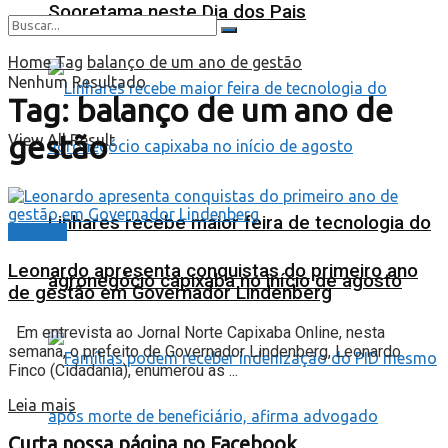
Sooretama neste Dia dos Pais
Home
Tag
balanço de um ano de gestão
Nenhum Resultado
Tag:
balanço de um ano de
gestão
View All Result
Linhares recebe maior feira de tecnologia do
Cidades
Leonardo apresenta conquistas do primeiro ano
agronegócio capixaba no início de agosto
de gestão em Governador Lindenberg
Em entrevista ao Jornal Norte Capixaba Online, nesta
semana, o prefeito de Governador Lindenberg, Leonardo
Finco (Cidadania), enumerou as ...
Leia mais
Curta nossa página no Facebook