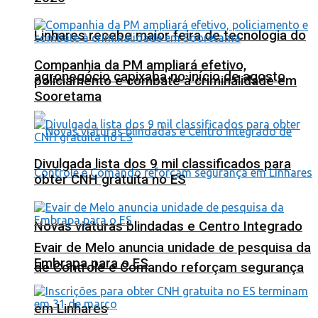
Linhares recebe maior feira de tecnologia do
Companhia da PM ampliará efetivo,
agronegócio capixaba no início de agosto
policiamento e combate à criminalidade em
Sooretama
Divulgada lista dos 9 mil classificados para
obter CNH gratuita no ES
Novas viaturas blindadas e Centro Integrado
Evair de Melo anuncia unidade de pesquisa da
Embrapa para o ES
de Controle e Comando reforçam segurança
em Linhares