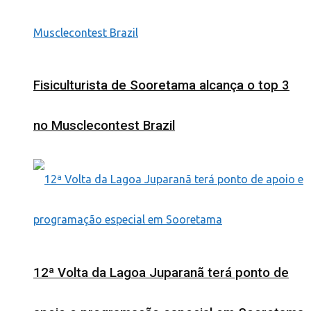
Fisiculturista de Sooretama alcança o top 3
no Musclecontest Brazil
12ª Volta da Lagoa Juparanã terá ponto de