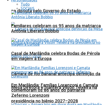
Tudo
SOCIAIS
na disputa pelo Governo do Estado
Familiares celebram os 95 anos da matriarca
Antônia Liberato Bobbio
Casal de Marilândia celebra Bodas de Pérola
em viagem à Europa
Câmara de Rio Bananal antecipa definição da
Em Marilândia: Famílias Lorenzoni e Camata
Mesa Diretora e manterá Vilson Teixeira na
comemoram os 86 anos do patriarca
Zeferino Lorenzoni
presidência no biênio 2027–2028