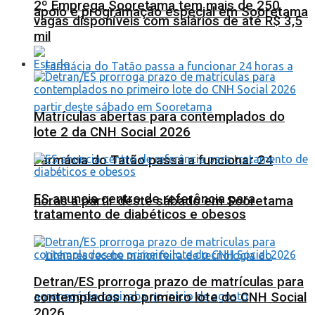
2º Emprega Sooretama tem mais de 250
apoio e programação especial em Sooretama
vagas disponíveis com salários de até R$ 3,5
mil
Estado
Matrículas abertas para contemplados do
lote 2 da CNH Social 2026
Farmácia do Tatão passa a funcionar 24
ES anuncia centro de referência para
horas a partir deste sábado em Sooretama
tratamento de diabéticos e obesos
Detran/ES prorroga prazo de matrículas para
contemplados no primeiro lote do CNH Social
2026