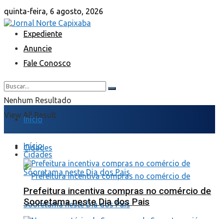
quinta-feira, 6 agosto, 2026
Expediente
Anuncie
Fale Conosco
Nenhum Resultado
View All Result
Início
Início
Cidades
Cidades
Prefeitura incentiva compras no comércio de
Sooretama neste Dia dos Pais