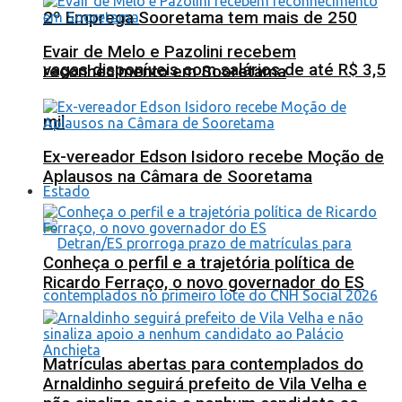
2º Emprega Sooretama tem mais de 250
Evair de Melo e Pazolini recebem
vagas disponíveis com salários de até R$ 3,5
reconhecimento em Sooretama
mil
Ex-vereador Edson Isidoro recebe Moção de
Aplausos na Câmara de Sooretama
Estado
Conheça o perfil e a trajetória política de
Ricardo Ferraço, o novo governador do ES
Matrículas abertas para contemplados do
Arnaldinho seguirá prefeito de Vila Velha e