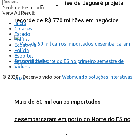
Feira de Agronegócios de Jaguaré projeta
Nenhum Resultado
View All Result
recorde de R$ 770 milhões em negócios
Início
Cidades
Estado
Política
Economia
Polícia
Esportes
Personalidades
Videos
© 2020 - Desenvolvido por
Webmundo soluções Interativas
Mais de 50 mil carros importados
desembarcaram em porto do Norte do ES no