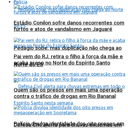
Polícia
Estádio Conilon sofre danos recorrentes com
furtos e atos de vandalismo em Jaguaré
Pedágio sobe, mas duplicação não chega ao
Pai vem do RJ, retira o filho à força da mãe e
acaba preso no Norte do Espírito Santo
Norte do ES
Quem são os presos em mais uma operação
contra o tráfico de drogas em Rio Bananal
Polícia divulga identidade dos oito presos em
Defesa Civil alerta para chuvas extremas em