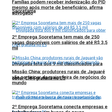
Famílias podem receber indenização do PID
mesmo após morte de beneficiário, afirma
Sooretama
advogado
2º Emprega Sooretama tem mais de 250
vagas disponíveis com salários de até R$ 3,5
mil
Divulgada lista dos 9 mil classificados para
Missão China: produtores rurais de Jaguaré
vão participar da maior feira de negócios do
obter CNH gratuita no ES
mundo
2º Emprega Sooretama conecta empresas e