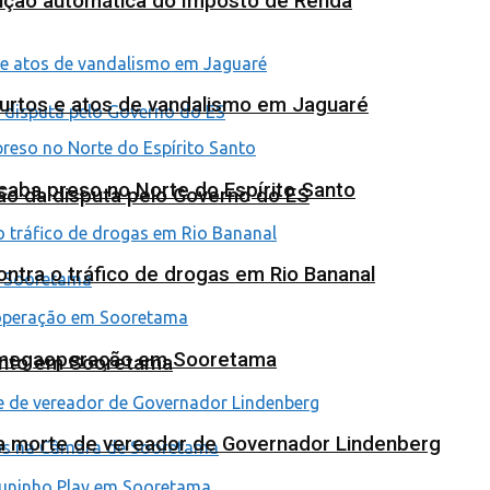
tuição automática do Imposto de Renda
furtos e atos de vandalismo em Jaguaré
 acaba preso no Norte do Espírito Santo
ão da disputa pelo Governo do ES
tra o tráfico de drogas em Rio Bananal
em megaoperação em Sooretama
ento em Sooretama
na morte de vereador de Governador Lindenberg