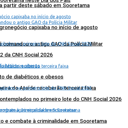
Sooretama neste Dia dos Pais
 a partir deste sábado em Sooretama
agronegócio capixaba no início de agosto
 comandou o antigo GAO da Polícia Militar
 2 da CNH Social 2026
to de diabéticos e obesos
eira do Ataíde receberão terceira faixa
contemplados no primeiro lote do CNH Social 2026
nto e combate à criminalidade em Sooretama