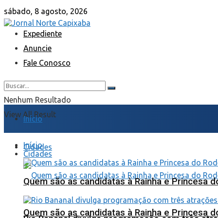
sábado, 8 agosto, 2026
Expediente
Anuncie
Fale Conosco
Nenhum Resultado
View All Result
Início
Início
Cidades
Cidades
Quem são as candidatas à Rainha e Princesa d
Quem são as candidatas à Rainha e Princesa d