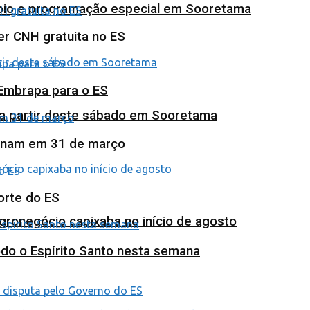
poio e programação especial em Sooretama
ter CNH gratuita no ES
 Embrapa para o ES
 a partir deste sábado em Sooretama
minam em 31 de março
orte do ES
agronegócio capixaba no início de agosto
odo o Espírito Santo nesta semana