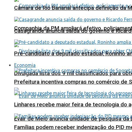
Câmara de Rio Bananal antecipa definição da M
Companhia da PM ampliará efetivo, policiame
Casagrande anuncia saída do governo e Ricard
Pré-candidato a deputado estadual, Roninho am
Economia
Divulgada lista dos 9 mil classificados para ob
Prefeitura incentiva compras no comércio de 
Linhares recebe maior feira de tecnologia do 
Evair de Melo anuncia unidade de pesquisa da
Famílias podem receber indenização do PID m