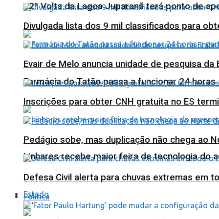
12ª Volta da Lagoa Juparanã terá ponto de a
Divulgada lista dos 9 mil classificados para ob
Evair de Melo anuncia unidade de pesquisa da
Farmácia do Tatão passa a funcionar 24 horas
Inscrições para obter CNH gratuita no ES ter
Pedágio sobe, mas duplicação não chega ao N
Linhares recebe maior feira de tecnologia do 
Defesa Civil alerta para chuvas extremas em t
Estado
Política