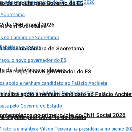
ão da disputa pelo Governo do ES
 2 da CNH Social 2026
ento em Sooretama
Aplausos na Câmara de Sooretama
to de diabéticos e obesos
ardo Ferraço, o novo governador do ES
o sinaliza apoio a nenhum candidato ao Palácio Anchie
contemplados no primeiro lote do CNH Social 2026
na disputa pelo Governo do Estado