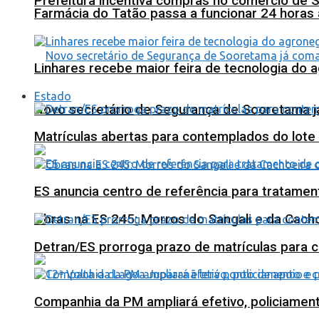
Prefeitura incentiva compras no comércio de 
Farmácia do Tatão passa a funcionar 24 horas
Linhares recebe maior feira de tecnologia do 
Estado
Novo secretário de Segurança de Sooretama já
Matrículas abertas para contemplados do lote
ES anuncia centro de referência para tratamen
Obras na ES 245: Morros do Sangali e da Cacho
Detran/ES prorroga prazo de matrículas para 
Companhia da PM ampliará efetivo, policiame