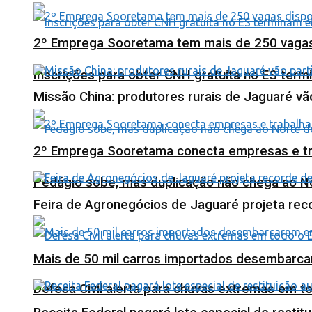
2º Emprega Sooretama tem mais de 250 vagas d
Inscrições para obter CNH gratuita no ES ter
Missão China: produtores rurais de Jaguaré vã
2º Emprega Sooretama conecta empresas e tr
Pedágio sobe, mas duplicação não chega ao N
Feira de Agronegócios de Jaguaré projeta re
Mais de 50 mil carros importados desembarca
Defesa Civil alerta para chuvas extremas em t