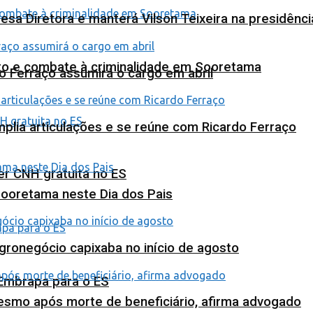
esa Diretora e manterá Vilson Teixeira na presidênc
nto e combate à criminalidade em Sooretama
o Ferraço assumirá o cargo em abril
plia articulações e se reúne com Ricardo Ferraço
ter CNH gratuita no ES
Sooretama neste Dia dos Pais
agronegócio capixaba no início de agosto
 Embrapa para o ES
esmo após morte de beneficiário, afirma advogado