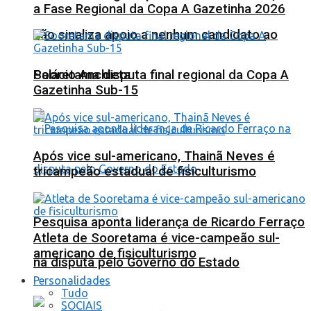
a Fase Regional da Copa A Gazetinha 2026
não sinaliza apoio a nenhum candidato ao
Sooretama disputa final regional da Copa A
Palácio Anchieta
Gazetinha Sub-15
Após vice sul-americano, Thainã Neves é
tricampeão estadual de fisiculturismo
Pesquisa aponta liderança de Ricardo Ferraço
Atleta de Sooretama é vice-campeão sul-
americano de fisiculturismo
na disputa pelo Governo do Estado
Personalidades
Tudo
SOCIAIS