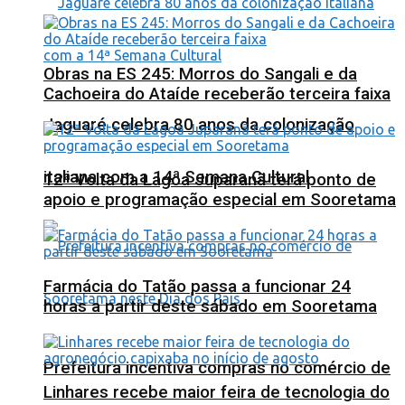
Obras na ES 245: Morros do Sangali e da
Cachoeira do Ataíde receberão terceira faixa
Jaguaré celebra 80 anos da colonização
italiana com a 14ª Semana Cultural
12ª Volta da Lagoa Juparanã terá ponto de
apoio e programação especial em Sooretama
Farmácia do Tatão passa a funcionar 24
horas a partir deste sábado em Sooretama
Prefeitura incentiva compras no comércio de
Linhares recebe maior feira de tecnologia do