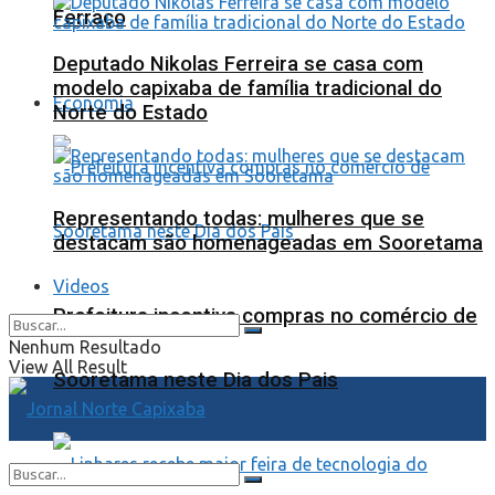
Ferraço
Deputado Nikolas Ferreira se casa com
modelo capixaba de família tradicional do
Economia
Norte do Estado
Representando todas: mulheres que se
destacam são homenageadas em Sooretama
Videos
Prefeitura incentiva compras no comércio de
Nenhum Resultado
View All Result
Sooretama neste Dia dos Pais