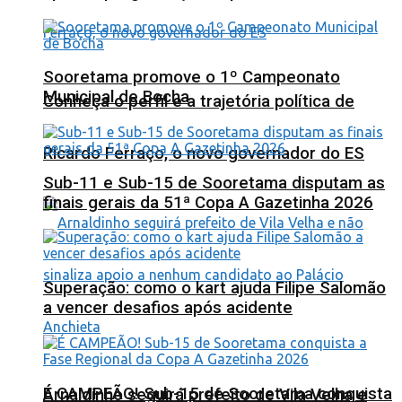
Sooretama promove o 1º Campeonato
Municipal de Bocha
Conheça o perfil e a trajetória política de
Ricardo Ferraço, o novo governador do ES
Sub-11 e Sub-15 de Sooretama disputam as
finais gerais da 51ª Copa A Gazetinha 2026
Superação: como o kart ajuda Filipe Salomão
a vencer desafios após acidente
É CAMPEÃO! Sub-15 de Sooretama conquista
Arnaldinho seguirá prefeito de Vila Velha e