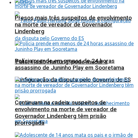
Política
Presos mais três suspeitos de envolvimento
na morte de vereador de Governador
Lindenberg
Polícia prende em menos de 24 horas
‘Fator Paulo Hartung’ pode mudar a
assassino de Juninho Play em Sooretama
configuração da disputa pelo Governo do ES
Continuam na cadeia: suspeitos de
envolvimento na morte de vereador de
Governador Lindenberg têm prisão
prorrogada