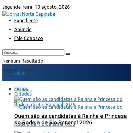
segunda-feira, 10 agosto, 2026
Expediente
Anuncie
Fale Conosco
Nenhum Resultado
View All Result
Início
Início
Cidades
Cidades
Quem são as candidatas à Rainha e Princesa
do Rodeio de Rio Bananal 2026