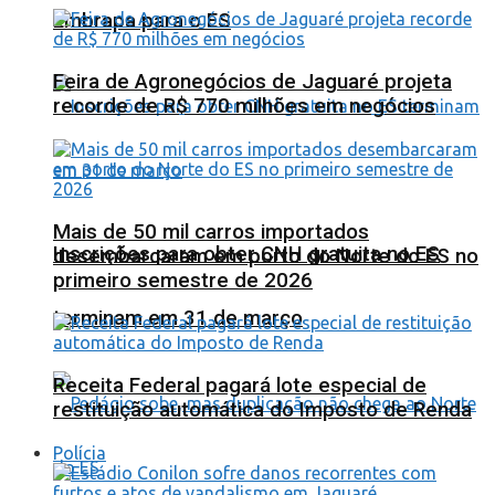
Embrapa para o ES
Feira de Agronegócios de Jaguaré projeta
recorde de R$ 770 milhões em negócios
Mais de 50 mil carros importados
Inscrições para obter CNH gratuita no ES
desembarcaram em porto do Norte do ES no
primeiro semestre de 2026
terminam em 31 de março
Receita Federal pagará lote especial de
restituição automática do Imposto de Renda
Polícia