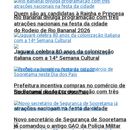
Quem são as candidatas à Rainha e Princesa
Rio Bananal divulga programação com três
atrações nacionais na festa da cidade
do Rodeio de Rio Bananal 2026
Jaguaré celebra 80 anos da colonização
italiana com a 14ª Semana Cultural
Prefeitura incentiva compras no comércio de
Rio Bananal divulga programação com três
Sooretama neste Dia dos Pais
atrações nacionais na festa da cidade
Novo secretário de Segurança de Sooretama
já comandou o antigo GAO da Polícia Militar