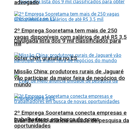
advogado
2º Emprega Sooretama tem mais de 250
vagas disponíveis com salários de até R$ 3,5
Divulgada lista dos 9 mil classificados para
mil
obter CNH gratuita no ES
Missão China: produtores rurais de Jaguaré
vão participar da maior feira de negócios do
mundo
2º Emprega Sooretama conecta empresas e
trabalhadores em busca de novas
Evair de Melo anuncia unidade de pesquisa da
oportunidades