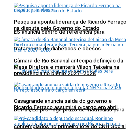
Pesquisa aponta liderança de Ricardo Ferraço
na disputa pelo Governo do Estado
ES anuncia centro de referência para
tratamento de diabéticos e obesos
Câmara de Rio Bananal antecipa definição da
Mesa Diretora e manterá Vilson Teixeira na
presidência no biênio 2027–2028
Casagrande anuncia saída do governo e
Ricardo Ferraço assumirá o cargo em abril
Detran/ES prorroga prazo de matrículas para
contemplados no primeiro lote do CNH Social