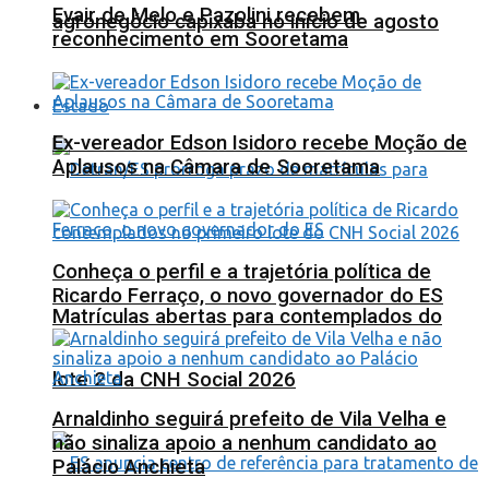
Evair de Melo e Pazolini recebem
agronegócio capixaba no início de agosto
reconhecimento em Sooretama
Estado
Ex-vereador Edson Isidoro recebe Moção de
Aplausos na Câmara de Sooretama
Conheça o perfil e a trajetória política de
Ricardo Ferraço, o novo governador do ES
Matrículas abertas para contemplados do
lote 2 da CNH Social 2026
Arnaldinho seguirá prefeito de Vila Velha e
não sinaliza apoio a nenhum candidato ao
Palácio Anchieta