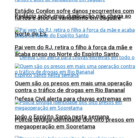
Estádio Conilon sofre danos recorrentes com
Pedágio sobe, mas duplicação não chega ao
furtos e atos de vandalismo em Jaguaré
Norte do ES
Pai vem do RJ, retira o filho à força da mãe e
acaba preso no Norte do Espírito Santo
Quem são os presos em mais uma operação
contra o tráfico de drogas em Rio Bananal
Defesa Civil alerta para chuvas extremas em
todo o Espírito Santo nesta semana
Polícia divulga identidade dos oito presos em
megaoperação em Sooretama