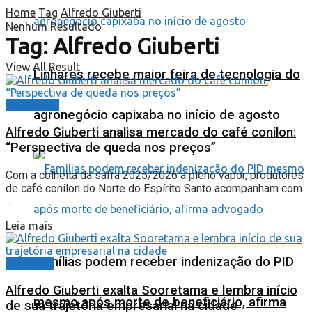
Home
Tag
Alfredo Giuberti
Nenhum Resultado
Tag:
Alfredo Giuberti
View All Result
Linhares recebe maior feira de tecnologia do
Destaques
agronegócio capixaba no início de agosto
Alfredo Giuberti analisa mercado do café conilon:
“Perspectiva de queda nos preços”
Com a colheita da safra 2025/2026 a pleno vapor, produtores
de café conilon do Norte do Espírito Santo acompanham com
...
Leia mais
Famílias podem receber indenização do PID
ESPECIAL
Alfredo Giuberti exalta Sooretama e lembra início
mesmo após morte de beneficiário, afirma
de sua trajetória empresarial na cidade