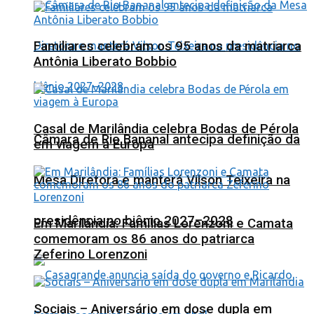
Familiares celebram os 95 anos da matriarca
Antônia Liberato Bobbio
Casal de Marilândia celebra Bodas de Pérola
Câmara de Rio Bananal antecipa definição da
em viagem à Europa
Mesa Diretora e manterá Vilson Teixeira na
presidência no biênio 2027–2028
Em Marilândia: Famílias Lorenzoni e Camata
comemoram os 86 anos do patriarca
Zeferino Lorenzoni
Sociais – Aniversário em dose dupla em