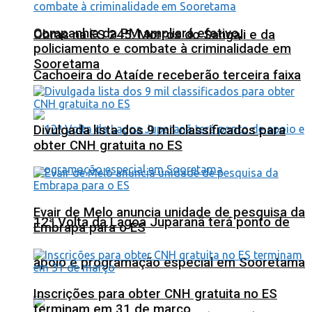
Companhia da PM ampliará efetivo,
Obras na ES 245: Morros do Sangali e da
policiamento e combate à criminalidade em
Sooretama
Cachoeira do Ataíde receberão terceira faixa
Divulgada lista dos 9 mil classificados para
obter CNH gratuita no ES
Evair de Melo anuncia unidade de pesquisa da
12ª Volta da Lagoa Juparanã terá ponto de
Embrapa para o ES
apoio e programação especial em Sooretama
Inscrições para obter CNH gratuita no ES
terminam em 31 de março