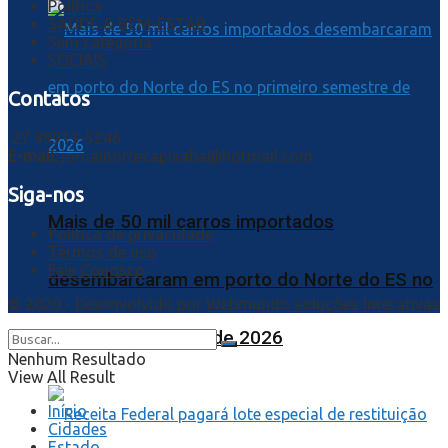
Política
SAÚDE & BEM-ESTAR
Sem categoria
SOCIAIS
Contatos
27 99913-5246
E-mail:
jornalnortecapixaba@hotmail.com
Siga-nos
Mais de 50 mil carros importados
Política de privacidade
Termos de uso
Fale Conosco
desembarcaram em porto do Norte do ES no
© 2020 - Desenvolvido por
Webmundo soluções Interativas
primeiro semestre de 2026
Nenhum Resultado
View All Result
Início
Cidades
Estado