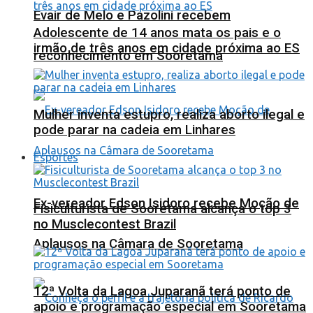
Evair de Melo e Pazolini recebem
Adolescente de 14 anos mata os pais e o
irmão de três anos em cidade próxima ao ES
reconhecimento em Sooretama
Mulher inventa estupro, realiza aborto ilegal e
pode parar na cadeia em Linhares
Esportes
Ex-vereador Edson Isidoro recebe Moção de
Fisiculturista de Sooretama alcança o top 3
no Musclecontest Brazil
Aplausos na Câmara de Sooretama
12ª Volta da Lagoa Juparanã terá ponto de
apoio e programação especial em Sooretama