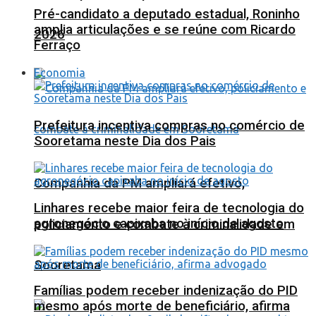
Pré-candidato a deputado estadual, Roninho
amplia articulações e se reúne com Ricardo
2026
Ferraço
Economia
Prefeitura incentiva compras no comércio de
Sooretama neste Dia dos Pais
Companhia da PM ampliará efetivo,
Linhares recebe maior feira de tecnologia do
agronegócio capixaba no início de agosto
policiamento e combate à criminalidade em
Sooretama
Famílias podem receber indenização do PID
mesmo após morte de beneficiário, afirma