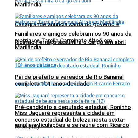
Marilândia
Casagrande anuncia saída do governo e
Familiares e amigos celebram os 90 anos da
matriarca Tarcila Carminate Altoé em
Ricardo Ferraço assumirá o cargo em abril
Marilândia
Pai de prefeito e vereador de Rio Bananal
completa 101 anos de idade
Pré-candidato a deputado estadual, Roninho
Miss Jaguaré representa a cidade em
concurso estadual de beleza nesta sexta-
amplia articulações e se reúne com Ricardo
feira (12)