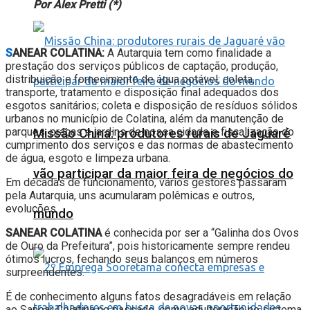
Por Alex Pretti (*)
S
ANEAR COLATINA:
A Autarquia tem como finalidade a
prestação dos serviços públicos de captação, produção,
distribuição e fornecimento de água potável; coleta,
transporte, tratamento e disposição final adequados dos
esgotos sanitários; coleta e disposição de resíduos sólidos
urbanos no município de Colatina, além da manutenção de
parques, praças e jardins de nossa cidade e fiscalização do
Missão China: produtores rurais de Jaguaré
cumprimento dos serviços e das normas de abastecimento
de água, esgoto e limpeza urbana.
vão participar da maior feira de negócios do
Em décadas de funcionamento, vários gestores passaram
pela Autarquia, uns acumularam polêmicas e outros,
evoluções.
mundo
SANEAR COLATINA
é conhecida por ser a “Galinha dos Ovos
de Ouro da Prefeitura”, pois historicamente sempre rendeu
ótimos lucros, fechando seus balanços em números
surpreendentes.
É de conhecimento alguns fatos desagradáveis em relação
ao Sanear Colatina no passado, como adulteração no sistema