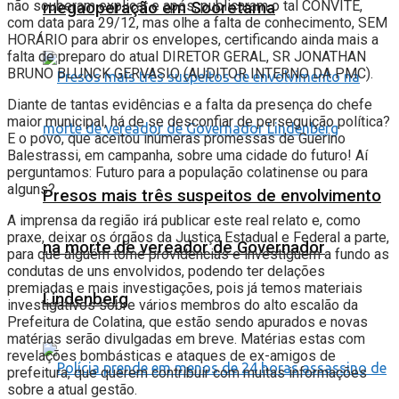
não souberam explicar e após, publicaram o tal CONVITE,
megaoperação em Sooretama
com data para 29/12, mas olhe a falta de conhecimento, SEM
HORÁRIO para abrir os envelopes, certificando ainda mais a
falta de preparo do atual DIRETOR GERAL, SR JONATHAN
BRUNO BLUNCK GERVASIO (AUDITOR INTERNO DA PMC).
Diante de tantas evidências e a falta da presença do chefe
maior municipal, há de se desconfiar de perseguição política?
E o povo, que aceitou inúmeras promessas de Guerino
Balestrassi, em campanha, sobre uma cidade do futuro! Aí
perguntamos: Futuro para a população colatinense ou para
alguns?
Presos mais três suspeitos de envolvimento
A imprensa da região irá publicar este real relato e, como
praxe, deixar os órgãos da Justiça Estadual e Federal a parte,
na morte de vereador de Governador
para que alguém tome providencias e investiguem a fundo as
condutas de uns envolvidos, podendo ter delações
premiadas e mais investigações, pois já temos materiais
Lindenberg
investigativos sobre vários membros do alto escalão da
Prefeitura de Colatina, que estão sendo apurados e novas
matérias serão divulgadas em breve. Matérias estas com
revelações bombásticas e ataques de ex-amigos de
prefeitura, que querem contribuir com muitas informações
sobre a atual gestão.