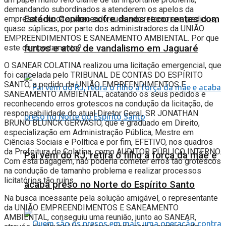
demandando subordinados a atenderem os apelos da
Estádio Conilon sofre danos recorrentes com
empresa e nunca aparecendo ou dando retorno aos pedidos,
quase súplicas, por parte dos administradores da UNIÃO
EMPREENDIMENTOS E SANEAMENTO AMBIENTAL. Por que
este comportamento?
furtos e atos de vandalismo em Jaguaré
O SANEAR COLATINA realizou uma licitação emergencial, que
foi cancelada pelo TRIBUNAL DE CONTAS DO ESPÍRITO
SANTO, a pedido da UNIÃO EMPREENDIMENTOS E
SANEAMENTO AMBIENTAL, acatando os seus pedidos e
reconhecendo erros grotescos na condução da licitação, de
responsabilidade do atual Diretor Geral, SR JONATHAN
BRUNO BLUNCK GERVASIO, que é graduado em Direito,
especialização em Administração Pública, Mestre em
Ciências Sociais e Política e por fim, EFETIVO, nos quadros
da Prefeitura de Colatina, como AUDITOR PÚBLICO INTERNO.
Pai vem do RJ, retira o filho à força da mãe e
Com esta bagagem, não poderia cometer erros tão grotescos
na condução de tamanho problema e realizar processos
licitatórios tão ruins.
acaba preso no Norte do Espírito Santo
Na busca incessante pela solução amigável, o representante
da UNIÃO EMPREENDIMENTOS E SANEAMENTO
AMBIENTAL, conseguiu uma reunião, junto ao SANEAR,