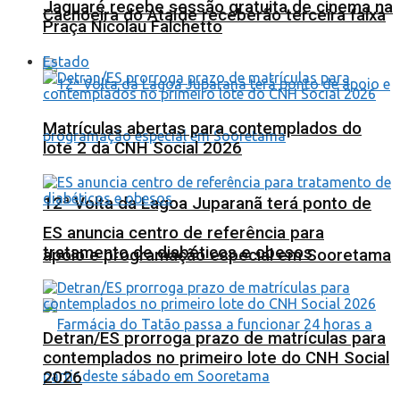
Jaguaré recebe sessão gratuita de cinema na
Cachoeira do Ataíde receberão terceira faixa
Praça Nicolau Falchetto
Estado
Matrículas abertas para contemplados do
lote 2 da CNH Social 2026
12ª Volta da Lagoa Juparanã terá ponto de
ES anuncia centro de referência para
tratamento de diabéticos e obesos
apoio e programação especial em Sooretama
Detran/ES prorroga prazo de matrículas para
contemplados no primeiro lote do CNH Social
2026