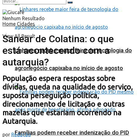
Nenhum Resultado
Home
Cidades
Sanear de Colatina: o que
View All Result
está acontecendo com a
Linhares recebe maior feira de tecnologia do
autarquia?
agronegócio capixaba no início de agosto
População espera respostas sobre
dívidas, queda na qualidade do serviço,
suposta perseguição política,
direcionamento de licitação e outras
mazelas que estariam ocorrendo na
Autarquia.
Famílias podem receber indenização do PID
por
Redação