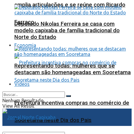
amplia articulações e se reúne com Ricardo
Ferraço
Deputado Nikolas Ferreira se casa com
modelo capixaba de família tradicional do
Norte do Estado
Economia
Representando todas: mulheres que se
destacam são homenageadas em Sooretama
Videos
Nenhum Resultado
Prefeitura incentiva compras no comércio de
View All Result
Sooretama neste Dia dos Pais