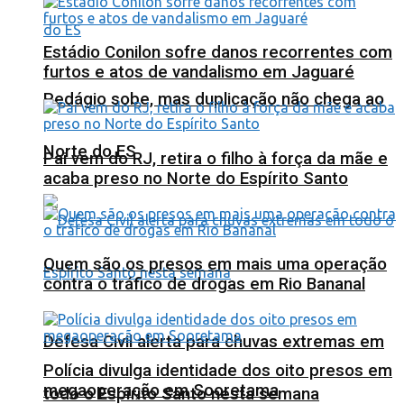
Estádio Conilon sofre danos recorrentes com
furtos e atos de vandalismo em Jaguaré
Pedágio sobe, mas duplicação não chega ao
Norte do ES
Pai vem do RJ, retira o filho à força da mãe e
acaba preso no Norte do Espírito Santo
Quem são os presos em mais uma operação
contra o tráfico de drogas em Rio Bananal
Defesa Civil alerta para chuvas extremas em
Polícia divulga identidade dos oito presos em
megaoperação em Sooretama
todo o Espírito Santo nesta semana