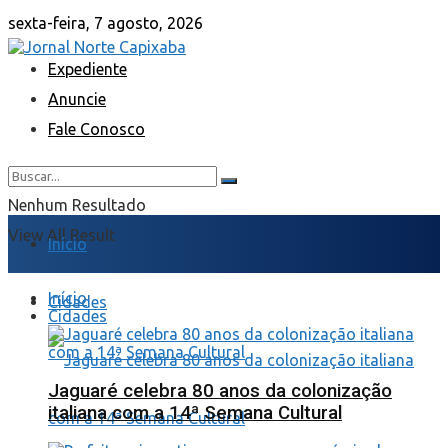
sexta-feira, 7 agosto, 2026
Expediente
Anuncie
Fale Conosco
Nenhum Resultado
View All Result
Início
Início
Cidades
Cidades
Jaguaré celebra 80 anos da colonização
italiana com a 14ª Semana Cultural