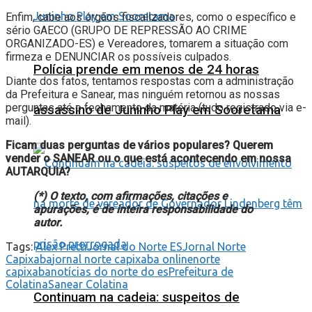
Enfim, cabe aos órgãos fiscalizadores, como o específico e
sério GAECO (GRUPO DE REPRESSÃO AO CRIME
ORGANIZADO-ES) e Vereadores, tomarem a situação com
firmeza e DENUNCIAR os possíveis culpados.
Polícia prende em menos de 24 horas
Diante dos fatos, tentamos respostas com a administração
da Prefeitura e Sanear, mas ninguém retornou as nossas
perguntas até o fechamento da matéria (tudo registrado via e-
assassino de Juninho Play em Sooretama
mail).
Ficam duas perguntas de vários populares? Querem
vender o SANEAR ou o que está acontecendo em nossa
AUTARQUIA?
(*) O texto, com afirmações, citações e
apurações, é de inteira responsabilidade do
autor.
Tags:
Alex Pretti
Jornal do Norte ES
Jornal Norte
Capixaba
jornal norte capixaba online
norte
capixaba
notícias do norte do es
Prefeitura de
Colatina
Sanear Colatina
Continuam na cadeia: suspeitos de