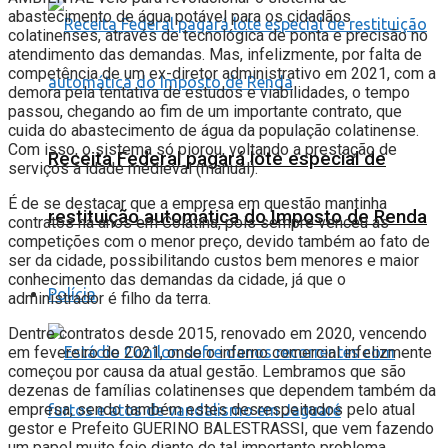
abastecimento de água potável para os cidadãos
colatinenses, através de tecnológica de ponta e precisão no
atendimento das demandas. Mas, infelizmente, por falta de
competência de um ex-diretor administrativo em 2021, com a
demora pela tentativa de estudos e viabilidades, o tempo
passou, chegando ao fim de um importante contrato, que
cuida do abastecimento de água da população colatinense.
Com isso, o sistema só piorou, voltando a prestação de
Receita Federal pagará lote especial de
serviços à idade medieval (manual).
É de se destacar que a empresa em questão mantinha
restituição automática do Imposto de Renda
contratos há anos em Colatina, pois sempre venceu as
competições com o menor preço, devido também ao fato de
ser da cidade, possibilitando custos bem menores e maior
conhecimento das demandas da cidade, já que o
Polícia
administrador é filho da terra.
Dentre contratos desde 2015, renovado em 2020, vencendo
em fevereiro de 2021, onde o inferno comercial infelizmente
começou por causa da atual gestão. Lembramos que são
dezenas de famílias colatinenses que dependem também da
empresa, sendo também estes desrespeitados pelo atual
gestor e Prefeito GUERINO BALESTRASSI, que vem fazendo
um papel muito feio diante de tal importante problema,