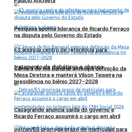
Palácio Anchieta
Pesquisa aponta liderança de Ricardo Ferraço
na disputa pelo Governo do Estado
ES anuncia centro de referência para
tratamento de diabéticos e obesos
Câmara de Rio Bananal antecipa definição da
Mesa Diretora e manterá Vilson Teixeira na
presidência no biênio 2027–2028
Casagrande anuncia saída do governo e
Ricardo Ferraço assumirá o cargo em abril
Detran/ES prorroga prazo de matrículas para