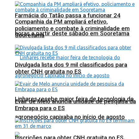
Farmácia do Tatão passa a funcionar 24
Companhia da PM ampliará efetivo,
policiamento e combate à criminalidade em
horas a partir deste sábado em Sooretama
Sooretama
Divulgada lista dos 9 mil classificados para
obter CNH gratuita no ES
Linhares recebe maior feira de tecnologia do
Evair de Melo anuncia unidade de pesquisa da
Embrapa para o ES
agronegócio capixaba no início de agosto
Inscrições para obter CNH gratuita no ES