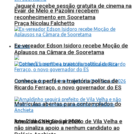
Jaguaré recebe sessão gratuita de cinema na
Evair de Melo e Pazolini recebem
reconhecimento em Sooretama
Praça Nicolau Falchetto
Ex-vereador Edson Isidoro recebe Moção de
Estado
Aplausos na Câmara de Sooretama
Conheça o perfil e a trajetória política de
Ricardo Ferraço, o novo governador do ES
Matrículas abertas para contemplados do
lote 2 da CNH Social 2026
Arnaldinho seguirá prefeito de Vila Velha e
não sinaliza apoio a nenhum candidato ao