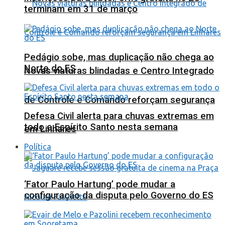
terminam em 31 de março
Pedágio sobe, mas duplicação não chega ao
Norte do ES
Novas viaturas blindadas e Centro Integrado
de Controle e Comando reforçam segurança
Defesa Civil alerta para chuvas extremas em
todo o Espírito Santo nesta semana
em Linhares
Política
‘Fator Paulo Hartung’ pode mudar a
configuração da disputa pelo Governo do ES