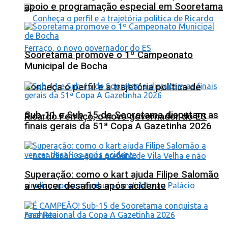
apoio e programação especial em Sooretama
Sooretama promove o 1º Campeonato
Municipal de Bocha
Conheça o perfil e a trajetória política de
Sub-11 e Sub-15 de Sooretama disputam as
Ricardo Ferraço, o novo governador do ES
finais gerais da 51ª Copa A Gazetinha 2026
Superação: como o kart ajuda Filipe Salomão
a vencer desafios após acidente