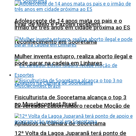
Adolescente de 14 anos mata os pais e o
Evair de Melo e Pazolini recebem
irmão de três anos em cidade próxima ao ES
reconhecimento em Sooretama
Mulher inventa estupro, realiza aborto ilegal e
pode parar na cadeia em Linhares
Esportes
Fisiculturista de Sooretama alcança o top 3
no Musclecontest Brazil
Ex-vereador Edson Isidoro recebe Moção de
Aplausos na Câmara de Sooretama
12ª Volta da Lagoa Juparanã terá ponto de