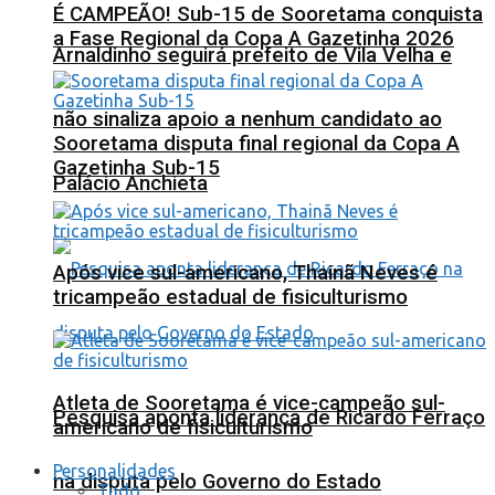
É CAMPEÃO! Sub-15 de Sooretama conquista
a Fase Regional da Copa A Gazetinha 2026
Arnaldinho seguirá prefeito de Vila Velha e
não sinaliza apoio a nenhum candidato ao
Sooretama disputa final regional da Copa A
Gazetinha Sub-15
Palácio Anchieta
Após vice sul-americano, Thainã Neves é
tricampeão estadual de fisiculturismo
Atleta de Sooretama é vice-campeão sul-
Pesquisa aponta liderança de Ricardo Ferraço
americano de fisiculturismo
Personalidades
na disputa pelo Governo do Estado
Tudo