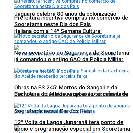
Jaguaré celebra 80 anos da colonização
Prefeitura incentiva compras no comércio de
Sooretama neste Dia dos Pais
italiana com a 14ª Semana Cultural
Novo secretário de Segurança de Sooretama
já comandou o antigo GAO da Polícia Militar
Obras na ES 245: Morros do Sangali e da
Prefeitura incentiva compras no comércio de
Cachoeira do Ataíde receberão terceira faixa
Sooretama neste Dia dos Pais
12ª Volta da Lagoa Juparanã terá ponto de
apoio e programação especial em Sooretama