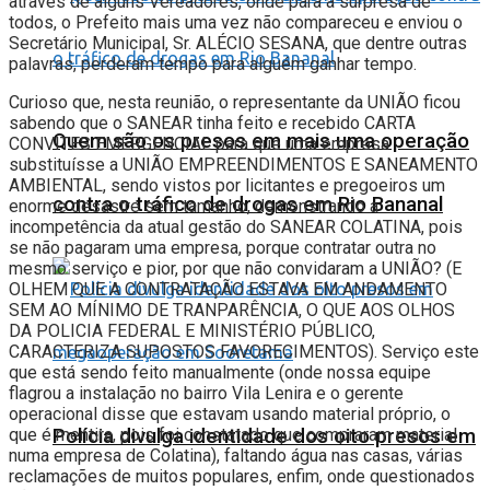
através de alguns Vereadores, onde para a surpresa de
todos, o Prefeito mais uma vez não compareceu e enviou o
Secretário Municipal, Sr. ALÉCIO SESANA, que dentre outras
palavras, perderam tempo para alguém ganhar tempo.
Curioso que, nesta reunião, o representante da UNIÃO ficou
sabendo que o SANEAR tinha feito e recebido CARTA
Quem são os presos em mais uma operação
CONVITES EMERGENCIAL para que uma empresa
substituísse a UNIÃO EMPREENDIMENTOS E SANEAMENTO
AMBIENTAL, sendo vistos por licitantes e pregoeiros um
contra o tráfico de drogas em Rio Bananal
enorme desastre sem tamanho, demonstrando a
incompetência da atual gestão do SANEAR COLATINA, pois
se não pagaram uma empresa, porque contratar outra no
mesmo serviço e pior, por que não convidaram a UNIÃO? (E
OLHEM QUE A CONTRATAÇÃO ESTAVA EM ANDAMENTO
SEM AO MÍNIMO DE TRANPARÊNCIA, O QUE AOS OLHOS
DA POLICIA FEDERAL E MINISTÉRIO PÚBLICO,
CARACTERIZA SUPOSTOS FAVORECIMENTOS). Serviço este
que está sendo feito manualmente (onde nossa equipe
flagrou a instalação no bairro Vila Lenira e o gerente
operacional disse que estavam usando material próprio, o
Polícia divulga identidade dos oito presos em
que é mentira, pois foi constatado que compraram material
numa empresa de Colatina), faltando água nas casas, várias
reclamações de muitos populares, enfim, onde questionados