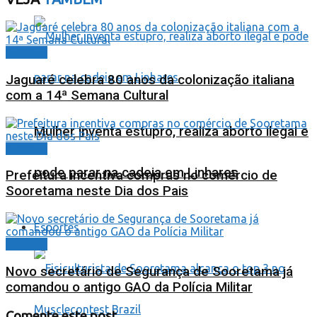
Cidades
Jaguaré celebra 80 anos da colonização italiana
com a 14ª Semana Cultural
Mulher inventa estupro, realiza aborto ilegal e
Cidades
pode parar na cadeia em Linhares
Prefeitura incentiva compras no comércio de
Sooretama neste Dia dos Pais
Esportes
Cidades
Novo secretário de Segurança de Sooretama já
comandou o antigo GAO da Polícia Militar
Comente este post