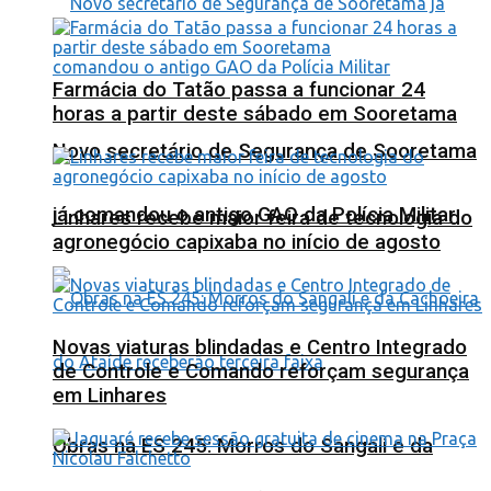
Farmácia do Tatão passa a funcionar 24
horas a partir deste sábado em Sooretama
Novo secretário de Segurança de Sooretama
já comandou o antigo GAO da Polícia Militar
Linhares recebe maior feira de tecnologia do
agronegócio capixaba no início de agosto
Novas viaturas blindadas e Centro Integrado
de Controle e Comando reforçam segurança
em Linhares
Obras na ES 245: Morros do Sangali e da