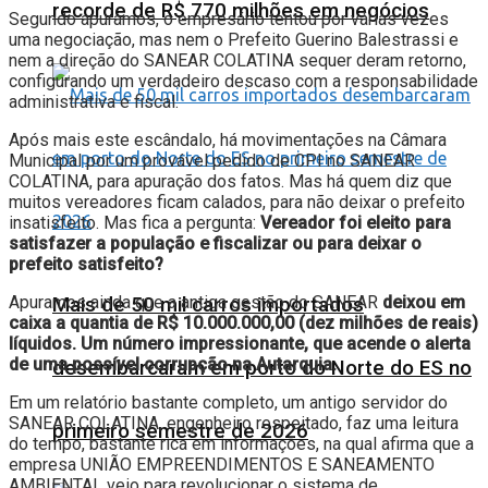
recorde de R$ 770 milhões em negócios
Segundo apuramos, o empresário tentou por várias vezes
uma negociação, mas nem o Prefeito Guerino Balestrassi e
nem a direção do SANEAR COLATINA sequer deram retorno,
configurando um verdadeiro descaso com a responsabilidade
administrativa e fiscal.
Após mais este escândalo, há movimentações na Câmara
Municipal por um provável pedido de CPI no SANEAR
COLATINA, para apuração dos fatos. Mas há quem diz que
muitos vereadores ficam calados, para não deixar o prefeito
insatisfeito. Mas fica a pergunta:
Vereador foi eleito para
satisfazer a população e fiscalizar ou para deixar o
prefeito satisfeito?
Apuramos ainda que a antiga gestão do SANEAR
deixou em
Mais de 50 mil carros importados
caixa a quantia de R$ 10.000.000,00 (dez milhões de reais)
líquidos. Um número impressionante, que acende o alerta
de uma possível corrupção na Autarquia.
desembarcaram em porto do Norte do ES no
Em um relatório bastante completo, um antigo servidor do
SANEAR COLATINA, engenheiro respeitado, faz uma leitura
primeiro semestre de 2026
do tempo, bastante rica em informações, na qual afirma que a
empresa UNIÃO EMPREENDIMENTOS E SANEAMENTO
AMBIENTAL veio para revolucionar o sistema de