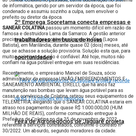
de informática, gerido por um servidor da época, que foi
condenado e assumiu sozinho a culpa, sem envolver o
prefeito ou diretor da época.
2º Emprega Sooretama conecta empresas e
SANEAR COLATINA
passou um momento difícil em razão da
famosa e destruidora Lama da Samarco. A gestão anterior
trabalhadores em busca de novas
precisou captar água potável na Lagoa do Óleo (Lagoa
Batista), em Marilândia, durante quase 02 (dois) meses, até
que se achasse a solução provisória. Solução esta que, para
muitos colatinenses, não é confiável. Até hoje, muitos não
oportunidades
confiam na água potável entregue em suas residências.
Recentemente, o empresário Manoel de Souza, sócio
administrador da empresa UNIÃO EMPREENDIMENTOS E
SANEAMENTO AMBIENTAL EIRELLI, que há anos faz
manutenção nas bombas que levam água potável para as
casas e comércios de Colatina, retirou seus equipamentos de
TELEMETRIA, alegando que o SANEAR COLATINA estaria em
atraso nos pagamentos de quase R$ 1.000.000,00 (HUM
MILHÃO DE REAIS), conforme comunicado entregue à
Prefeitura de Colatina no dia 25 de novembro de 2022,
Feira de Agronegócios de Jaguaré projeta
referente a serviços contratados, conforme o contrato nº
30/2022. Um absurdo, segundo moradores da cidade.