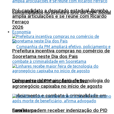
Pré-candidato a deputado estadual, Roninho
contemplados no primeiro lote do CNH Social
amplia articulações e se reúne com Ricardo
Ferraço
2026
Economia
Prefeitura incentiva compras no comércio de
Sooretama neste Dia dos Pais
Linhares recebe maior feira de tecnologia do
Companhia da PM ampliará efetivo,
agronegócio capixaba no início de agosto
policiamento e combate à criminalidade em
Sooretama
Famílias podem receber indenização do PID