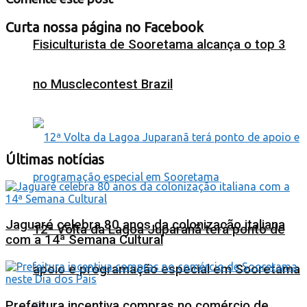
Curta nossa página no Facebook
Fisiculturista de Sooretama alcança o top 3
no Musclecontest Brazil
Últimas notícias
Jaguaré celebra 80 anos da colonização italiana
12ª Volta da Lagoa Juparanã terá ponto de
com a 14ª Semana Cultural
apoio e programação especial em Sooretama
Prefeitura incentiva compras no comércio de