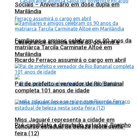
Sociais – Aniversário em dose dupla em
Marilândia
Familiares e amigos celebram os 90 anos da
Casagrande anuncia saída do governo e
matriarca Tarcila Carminate Altoé em
Marilândia
Ricardo Ferraço assumirá o cargo em abril
Pai de prefeito e vereador de Rio Bananal
completa 101 anos de idade
Miss Jaguaré representa a cidade em
Pré-candidato a deputado estadual, Roninho
concurso estadual de beleza nesta sexta-
feira (12)