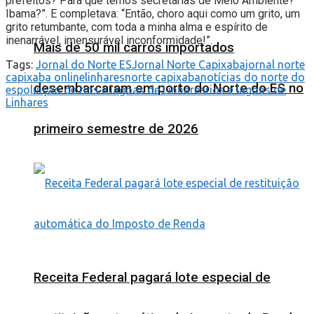
prefeitos? Para que temos secretarias de Meio Ambiente?
Ibama?”. E completava: “Então, choro aqui como um grito, um
grito retumbante, com toda a minha alma e espírito de
inenarrável, imensurável inconformidade!”.
Mais de 50 mil carros importados
Tags:
Jornal do Norte ES
Jornal Norte Capixaba
jornal norte
capixaba online
linhares
norte capixaba
notícias do norte do
desembarcaram em porto do Norte do ES no
es
poluição de rios e lagoas de Linhares
rios e lagoas de
Linhares
primeiro semestre de 2026
Receita Federal pagará lote especial de