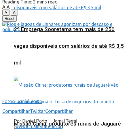
Reading Time: 2 mins read
A
A
A
A
Reset
2º Emprega Sooretama tem mais de 250
vagas disponíveis com salários de até R$ 3,5
mil
Fotos: Daniel Porto
Compartilhar
Twittar
Compartilhar
Por Daniel Porto – Jornal Terral
Missão China: produtores rurais de Jaguaré
(
www.jornalterral.com.br
)