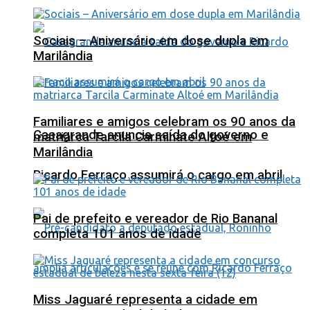
Sociais – Aniversário em dose dupla em
Marilândia
Familiares e amigos celebram os 90 anos da
Casagrande anuncia saída do governo e
matriarca Tarcila Carminate Altoé em
Marilândia
Ricardo Ferraço assumirá o cargo em abril
Pai de prefeito e vereador de Rio Bananal
completa 101 anos de idade
Miss Jaguaré representa a cidade em