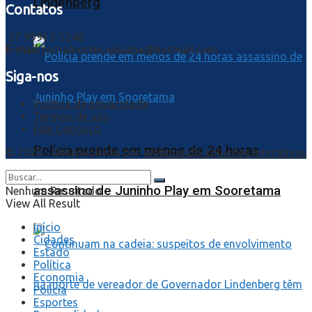
Lindenberg
Contatos
27 99913-5246
E-mail:
jornalnortecapixaba@hotmail.com
Siga-nos
Política de privacidade
Termos de uso
Fale Conosco
Polícia prende em menos de 24 horas
© 2020 - Desenvolvido por
Webmundo soluções Interativas
assassino de Juninho Play em Sooretama
Nenhum Resultado
View All Result
Início
Cidades
Estado
Política
Economia
Polícia
Esportes