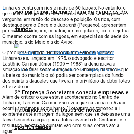
L
inhares conta com rios e mais de 60 lagoas. No entanto, o
vão participar da maior feira de negócios do
que deveria orgulhar os seus moradores causa indignação e
vergonha, em razão do descaso e poluição. Os rios, com
destaque para o Doce e o Juparanã (Pequeno), apresentam
mundo
péssimas condições, construções irregulares, lixo e dejetos.
O mesmo ocorre com as lagoas, em especial as da sede do
município: a do Meio e a do Aviso.
O problema é antigo. No livro Vultos, Fatos & Lendas
Linharenses, lançado em 1975, o advogado e escritor
Lastênio Calmon Júnior (1909 – 1988) já denunciava a
situação. Ao falar sobre o traçado de Linhares, destacou que
a beleza do município só podia ser contemplada do fundo
dos quintais daqueles que tiveram o privilégio de obter lotes
à beira do rio.
2º Emprega Sooretama conecta empresas e
Além de criticar o que estava acontecendo no Centro de
Linhares, Lastênio Calmon escreveu que na lagoa do Aviso
ocorria fenômeno semelhante. “Lotearam os terrenos ali
trabalhadores em busca de novas
existentes até a margem da lagoa sem que se deixasse uma
faixa beirando a água para a futura avenida do Contorno, e o
resultado lá está: os quintais vão com suas cercas até a
oportunidades
água”.