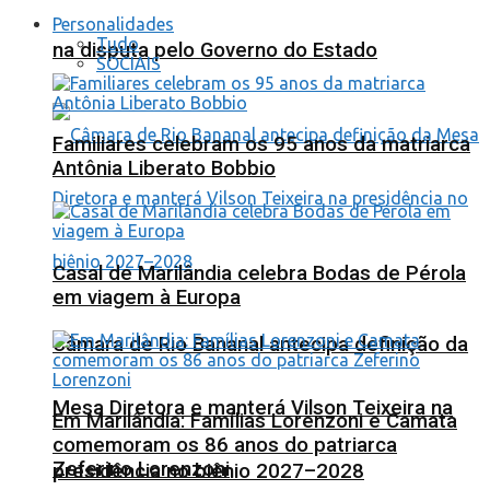
Personalidades
Tudo
na disputa pelo Governo do Estado
SOCIAIS
Familiares celebram os 95 anos da matriarca
Antônia Liberato Bobbio
Casal de Marilândia celebra Bodas de Pérola
em viagem à Europa
Câmara de Rio Bananal antecipa definição da
Mesa Diretora e manterá Vilson Teixeira na
Em Marilândia: Famílias Lorenzoni e Camata
comemoram os 86 anos do patriarca
Zeferino Lorenzoni
presidência no biênio 2027–2028