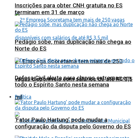
Inscrições para obter CNH gratuita no ES
terminam em 31 de março
Pedágio sobe, mas duplicação não chega ao
Norte do ES
2º Emprega Sooretama tem mais de 250
Defesa Civil alerta para chuvas extremas em
vagas disponíveis com salários de até R$ 3,5
todo o Espírito Santo nesta semana
mil
Política
‘Fator Paulo Hartung’ pode mudar a
configuração da disputa pelo Governo do ES