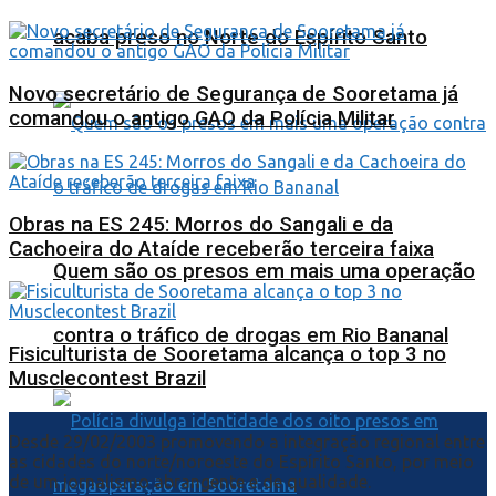
acaba preso no Norte do Espírito Santo
Novo secretário de Segurança de Sooretama já
comandou o antigo GAO da Polícia Militar
Obras na ES 245: Morros do Sangali e da
Cachoeira do Ataíde receberão terceira faixa
Quem são os presos em mais uma operação
contra o tráfico de drogas em Rio Bananal
Fisiculturista de Sooretama alcança o top 3 no
Musclecontest Brazil
Desde 29/02/2003 promovendo a integração regional entre
as cidades do norte/noroeste do Espírito Santo, por meio
de um jornalismo abrangente e de qualidade.