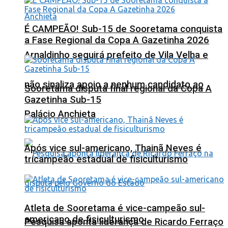
É CAMPEÃO! Sub-15 de Sooretama conquista
a Fase Regional da Copa A Gazetinha 2026
Arnaldinho seguirá prefeito de Vila Velha e
não sinaliza apoio a nenhum candidato ao
Sooretama disputa final regional da Copa A
Gazetinha Sub-15
Palácio Anchieta
Após vice sul-americano, Thainã Neves é
tricampeão estadual de fisiculturismo
Atleta de Sooretama é vice-campeão sul-
americano de fisiculturismo
Pesquisa aponta liderança de Ricardo Ferraço