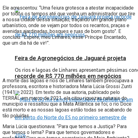
Ele acrescentou: “Uma feiura grotesca a atestar incapacidade
por todos os tempos até que venha um administrador que tire
a nossa cidade dessa situação, traçando um grande plano
urbanístico, onde se vejam por todos os recantos, praças e
avenidas ajardinadas, bosques e ruas de bom gosto”. E
concluiu: “Espere, meu Linhares, esse Príncipe Encantado,
que um dia há de vir!”.
Feira de Agronegócios de Jaguaré projeta
Os rios e lagoas de Linhares apresentam péssimas condi
recorde de R$ 770 milhões em negócios
A morte das lagoas e rios de Linhares também preocupava a
professora, escritora e historiadora Maria Lúcia Grossi Zunti
(1941 – 2022). Em texto de sua autoria, publicado pelo
TERRAL em março de 2021, ela citou riquezas naturais do
município e ressaltou que a Mata Atlântica se foi; o rio Doce
está morto e as nossas lagoas estão todas se acabando de
tão poluídas.
Maria Lúcia questionava: “Para que temos a Justiça? Para
que temos o Iema? Para que temos governadores e