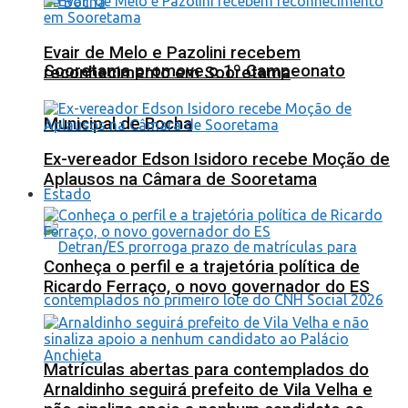
Evair de Melo e Pazolini recebem
Sooretama promove o 1º Campeonato
reconhecimento em Sooretama
Municipal de Bocha
Ex-vereador Edson Isidoro recebe Moção de
Aplausos na Câmara de Sooretama
Estado
Conheça o perfil e a trajetória política de
Ricardo Ferraço, o novo governador do ES
Matrículas abertas para contemplados do
Arnaldinho seguirá prefeito de Vila Velha e