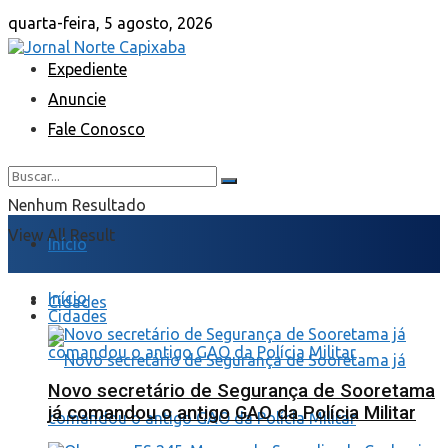
quarta-feira, 5 agosto, 2026
Expediente
Anuncie
Fale Conosco
Nenhum Resultado
View All Result
Início
Início
Cidades
Cidades
Novo secretário de Segurança de Sooretama
já comandou o antigo GAO da Polícia Militar