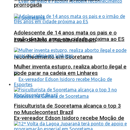
prorrogada
Adolescente de 14 anos mata os pais e o
irmão de três anos em cidade próxima ao ES
Evair de Melo e Pazolini recebem
reconhecimento em Sooretama
Mulher inventa estupro, realiza aborto ilegal e
pode parar na cadeia em Linhares
Esportes
Fisiculturista de Sooretama alcança o top 3
no Musclecontest Brazil
Ex-vereador Edson Isidoro recebe Moção de