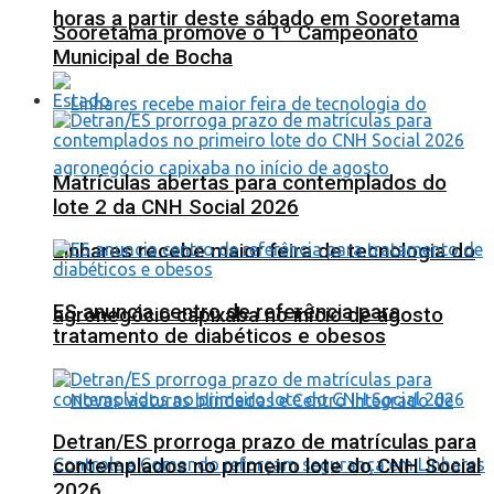
horas a partir deste sábado em Sooretama
Sooretama promove o 1º Campeonato
Municipal de Bocha
Estado
Matrículas abertas para contemplados do
lote 2 da CNH Social 2026
Linhares recebe maior feira de tecnologia do
ES anuncia centro de referência para
agronegócio capixaba no início de agosto
tratamento de diabéticos e obesos
Detran/ES prorroga prazo de matrículas para
contemplados no primeiro lote do CNH Social
2026