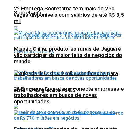
2º Emprega Sooretama tem mais de 250
Sooretama
vagas disponíveis com salários de até R$ 3,5
mil
Missão China: produtores rurais de Jaguaré
vão participar da maior feira de negócios do
mundo
Divulgada lista dos 9 mil classificados para
2º Emprega Sooretama conecta empresas e
obter CNH gratuita no ES
trabalhadores em busca de novas
oportunidades