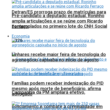
Detran/ES prorroga prazo de matrículas para
Pré-candidato a deputado estadual, Roninho
amplia articulações e se reúne com Ricardo
contemplados no primeiro lote do CNH Social
Ferraço
Economia
2026
Linhares recebe maior feira de tecnologia do
agronegócio capixaba no início de agosto
Famílias podem receber indenização do PID
mesmo após morte de beneficiário, afirma
Companhia da PM ampliará efetivo,
advogado
policiamento e combate à criminalidade em