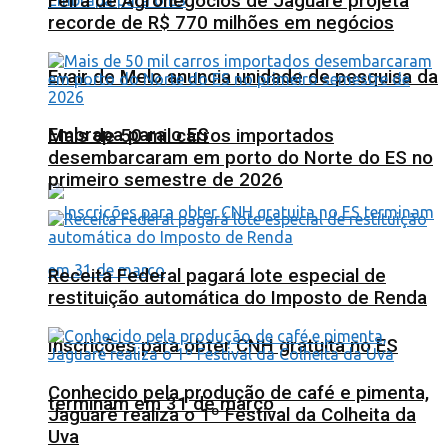
Feira de Agronegócios de Jaguaré projeta
recorde de R$ 770 milhões em negócios
Evair de Melo anuncia unidade de pesquisa da
Embrapa para o ES
Mais de 50 mil carros importados
desembarcaram em porto do Norte do ES no
primeiro semestre de 2026
Receita Federal pagará lote especial de
restituição automática do Imposto de Renda
Inscrições para obter CNH gratuita no ES
Conhecido pela produção de café e pimenta,
terminam em 31 de março
Jaguaré realiza o 1º Festival da Colheita da
Uva