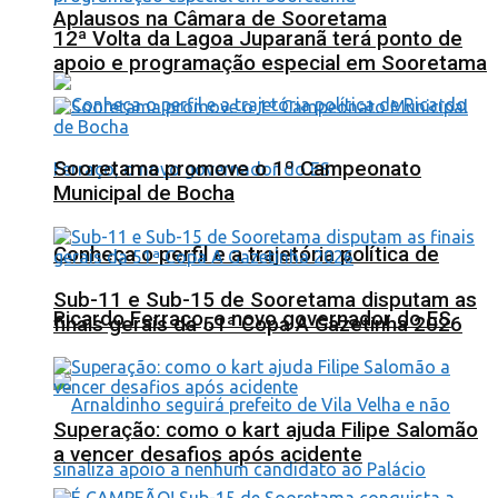
Aplausos na Câmara de Sooretama
12ª Volta da Lagoa Juparanã terá ponto de
apoio e programação especial em Sooretama
Sooretama promove o 1º Campeonato
Municipal de Bocha
Conheça o perfil e a trajetória política de
Sub-11 e Sub-15 de Sooretama disputam as
Ricardo Ferraço, o novo governador do ES
finais gerais da 51ª Copa A Gazetinha 2026
Superação: como o kart ajuda Filipe Salomão
a vencer desafios após acidente