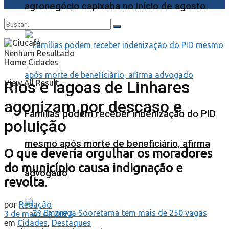
agronegócio capixaba no início de agosto
Nenhum Resultado
Home
Cidades
Rios e lagoas de Linhares
View All Result
agonizam por descaso e
Famílias podem receber indenização do PID
poluição
mesmo após morte de beneficiário, afirma
O que deveria orgulhar os moradores
do município causa indignação e
advogado
revolta.
por
Redação
3 de maio de 2023
em
Cidades
,
Destaques