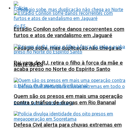
Polícia
Estádio Conilon sofre danos recorrentes com
furtos e atos de vandalismo em Jaguaré
Pedágio sobe, mas duplicação não chega ao
Pai vem do RJ, retira o filho à força da mãe e
Norte do ES
acaba preso no Norte do Espírito Santo
Quem são os presos em mais uma operação
contra o tráfico de drogas em Rio Bananal
Defesa Civil alerta para chuvas extremas em