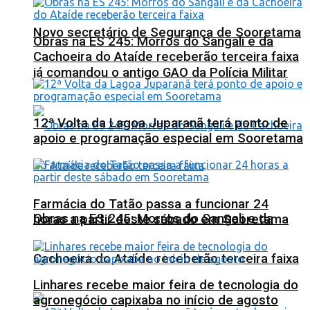
Novo secretário de Segurança de Sooretama
Obras na ES 245: Morros do Sangali e da
Cachoeira do Ataíde receberão terceira faixa
já comandou o antigo GAO da Polícia Militar
12ª Volta da Lagoa Juparanã terá ponto de
apoio e programação especial em Sooretama
Farmácia do Tatão passa a funcionar 24
Obras na ES 245: Morros do Sangali e da
horas a partir deste sábado em Sooretama
Cachoeira do Ataíde receberão terceira faixa
Linhares recebe maior feira de tecnologia do
agronegócio capixaba no início de agosto