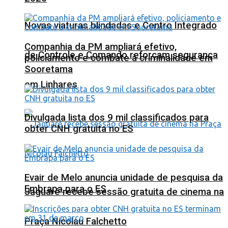
Novas viaturas blindadas e Centro Integrado
Companhia da PM ampliará efetivo,
de Controle e Comando reforçam segurança
policiamento e combate à criminalidade em
Sooretama
em Linhares
Divulgada lista dos 9 mil classificados para
obter CNH gratuita no ES
Evair de Melo anuncia unidade de pesquisa da
Embrapa para o ES
Jaguaré recebe sessão gratuita de cinema na
Praça Nicolau Falchetto