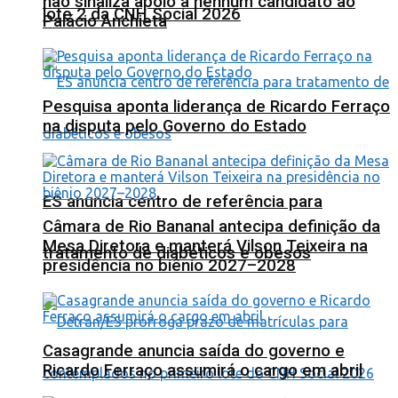
não sinaliza apoio a nenhum candidato ao
lote 2 da CNH Social 2026
Palácio Anchieta
Pesquisa aponta liderança de Ricardo Ferraço
na disputa pelo Governo do Estado
ES anuncia centro de referência para
Câmara de Rio Bananal antecipa definição da
Mesa Diretora e manterá Vilson Teixeira na
tratamento de diabéticos e obesos
presidência no biênio 2027–2028
Casagrande anuncia saída do governo e
Ricardo Ferraço assumirá o cargo em abril