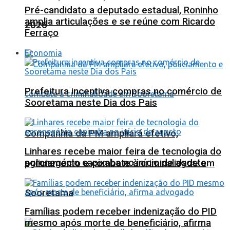
Pré-candidato a deputado estadual, Roninho
amplia articulações e se reúne com Ricardo
2026
Ferraço
Economia
Prefeitura incentiva compras no comércio de
Sooretama neste Dia dos Pais
Companhia da PM ampliará efetivo,
Linhares recebe maior feira de tecnologia do
agronegócio capixaba no início de agosto
policiamento e combate à criminalidade em
Sooretama
Famílias podem receber indenização do PID
mesmo após morte de beneficiário, afirma