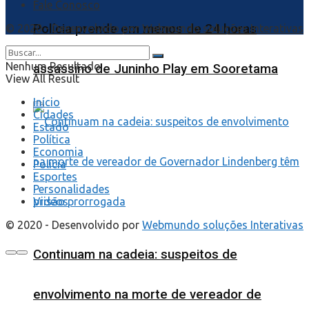
Fale Conosco
Polícia prende em menos de 24 horas
© 2020 - Desenvolvido por
Webmundo soluções Interativas
Nenhum Resultado
assassino de Juninho Play em Sooretama
View All Result
Início
Cidades
Estado
Política
Economia
Polícia
Esportes
Personalidades
Videos
© 2020 - Desenvolvido por
Webmundo soluções Interativas
Continuam na cadeia: suspeitos de
envolvimento na morte de vereador de