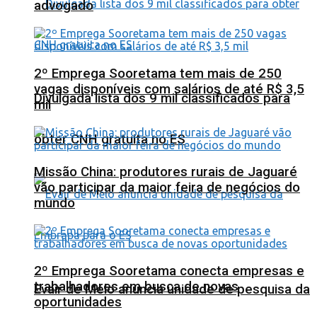
advogado
2º Emprega Sooretama tem mais de 250
vagas disponíveis com salários de até R$ 3,5
Divulgada lista dos 9 mil classificados para
mil
obter CNH gratuita no ES
Missão China: produtores rurais de Jaguaré
vão participar da maior feira de negócios do
mundo
2º Emprega Sooretama conecta empresas e
trabalhadores em busca de novas
Evair de Melo anuncia unidade de pesquisa da
oportunidades