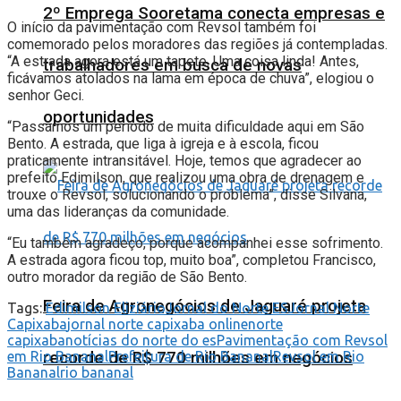
2º Emprega Sooretama conecta empresas e
O início da pavimentação com Revsol também foi
comemorado pelos moradores das regiões já contempladas.
“A estrada agora está um tapete. Uma coisa linda! Antes,
trabalhadores em busca de novas
ficávamos atolados na lama em época de chuva”, elogiou o
senhor Geci.
oportunidades
“Passamos um período de muita dificuldade aqui em São
Bento. A estrada, que liga à igreja e à escola, ficou
praticamente intransitável. Hoje, temos que agradecer ao
prefeito Edimilson, que realizou uma obra de drenagem e
trouxe o Revsol, solucionando o problema”, disse Silvana,
uma das lideranças da comunidade.
“Eu também agradeço, porque acompanhei esse sofrimento.
A estrada agora ficou top, muito boa”, completou Francisco,
outro morador da região de São Bento.
Feira de Agronegócios de Jaguaré projeta
Tags:
Edimilson Eliziário
Jornal do Norte ES
Jornal Norte
Capixaba
jornal norte capixaba online
norte
capixaba
notícias do norte do es
Pavimentação com Revsol
recorde de R$ 770 milhões em negócios
em Rio Bananal
Prefeitura de Rio Bananal
Revsol em Rio
Bananal
rio bananal