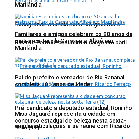
Marilândia
Casagrande anuncia saída do governo e
Familiares e amigos celebram os 90 anos da
matriarca Tarcila Carminate Altoé em
Ricardo Ferraço assumirá o cargo em abril
Marilândia
Pai de prefeito e vereador de Rio Bananal
completa 101 anos de idade
Pré-candidato a deputado estadual, Roninho
Miss Jaguaré representa a cidade em
concurso estadual de beleza nesta sexta-
amplia articulações e se reúne com Ricardo
feira (12)