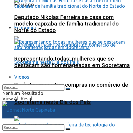
Ferraço
Deputado Nikolas Ferreira se casa com
modelo capixaba de família tradicional do
Economia
Norte do Estado
Representando todas: mulheres que se
destacam são homenageadas em Sooretama
Videos
Prefeitura incentiva compras no comércio de
Nenhum Resultado
View All Result
Sooretama neste Dia dos Pais