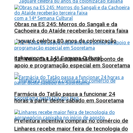
Obras na ES 245: Morros do Sangali e da
Cachoeira do Ataíde receberão terceira faixa
Jaguaré celebra 80 anos da colonização
italiana com a 14ª Semana Cultural
12ª Volta da Lagoa Juparanã terá ponto de
apoio e programação especial em Sooretama
Farmácia do Tatão passa a funcionar 24
horas a partir deste sábado em Sooretama
Prefeitura incentiva compras no comércio de
Linhares recebe maior feira de tecnologia do