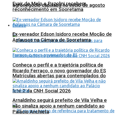
Evair de Melo e Pazolini recebem
agronegócio capixaba no início de agosto
reconhecimento em Sooretama
Estado
Ex-vereador Edson Isidoro recebe Moção de
Aplausos na Câmara de Sooretama
Conheça o perfil e a trajetória política de
Ricardo Ferraço, o novo governador do ES
Matrículas abertas para contemplados do
lote 2 da CNH Social 2026
Arnaldinho seguirá prefeito de Vila Velha e
não sinaliza apoio a nenhum candidato ao
Palácio Anchieta