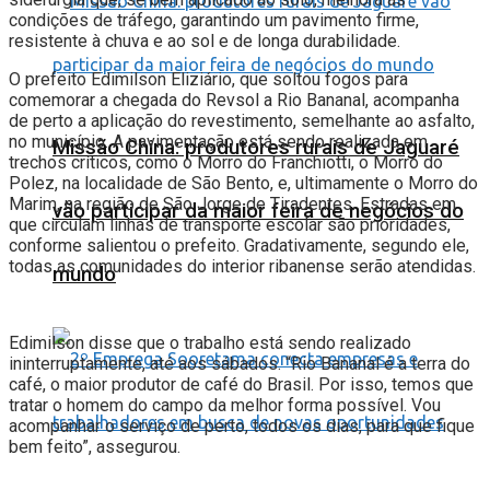
condições de tráfego, garantindo um pavimento firme,
resistente à chuva e ao sol e de longa durabilidade.
O prefeito Edimilson Eliziário, que soltou fogos para
comemorar a chegada do Revsol a Rio Bananal, acompanha
de perto a aplicação do revestimento, semelhante ao asfalto,
no município. A pavimentação está sendo realizada em
Missão China: produtores rurais de Jaguaré
trechos críticos, como o Morro do Franchiotti, o Morro do
Polez, na localidade de São Bento, e, ultimamente o Morro do
Marim, na região de São Jorge de Tiradentes. Estradas em
vão participar da maior feira de negócios do
que circulam linhas de transporte escolar são prioridades,
conforme salientou o prefeito. Gradativamente, segundo ele,
todas as comunidades do interior ribanense serão atendidas.
mundo
Edimilson disse que o trabalho está sendo realizado
ininterruptamente, até aos sábados. “Rio Bananal é a terra do
café, o maior produtor de café do Brasil. Por isso, temos que
tratar o homem do campo da melhor forma possível. Vou
acompanhar o serviço de perto, todos os dias, para que fique
bem feito”, assegurou.