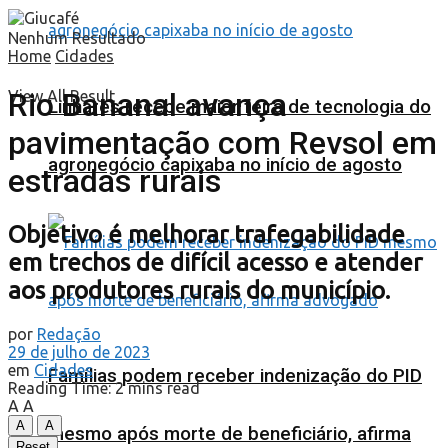
Nenhum Resultado
Home
Cidades
Rio Bananal avança
View All Result
Linhares recebe maior feira de tecnologia do
pavimentação com Revsol em
agronegócio capixaba no início de agosto
estradas rurais
Objetivo é melhorar trafegabilidade
em trechos de difícil acesso e atender
aos produtores rurais do município.
por
Redação
29 de julho de 2023
em
Cidades
Famílias podem receber indenização do PID
Reading Time: 2 mins read
A
A
A
A
mesmo após morte de beneficiário, afirma
Reset