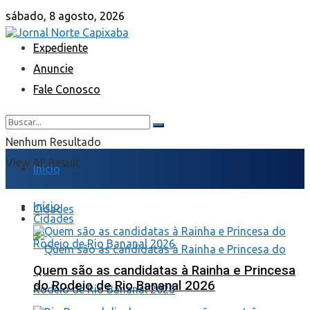
sábado, 8 agosto, 2026
Expediente
Anuncie
Fale Conosco
Nenhum Resultado
View All Result
Início
Início
Cidades
Cidades
Quem são as candidatas à Rainha e Princesa
do Rodeio de Rio Bananal 2026