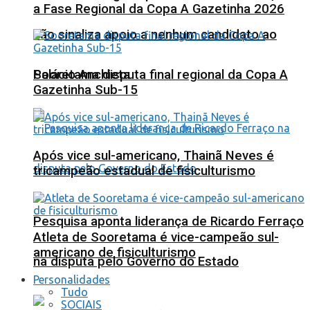
a Fase Regional da Copa A Gazetinha 2026
não sinaliza apoio a nenhum candidato ao
Sooretama disputa final regional da Copa A
Palácio Anchieta
Gazetinha Sub-15
Após vice sul-americano, Thainã Neves é
tricampeão estadual de fisiculturismo
Pesquisa aponta liderança de Ricardo Ferraço
Atleta de Sooretama é vice-campeão sul-
americano de fisiculturismo
na disputa pelo Governo do Estado
Personalidades
Tudo
SOCIAIS