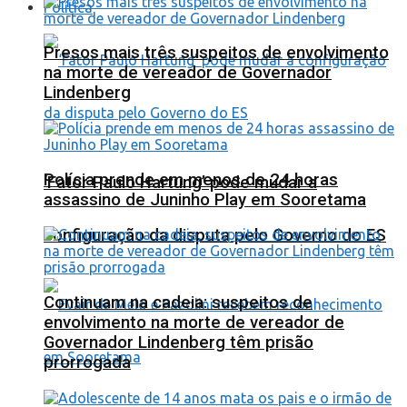
Política
Presos mais três suspeitos de envolvimento
na morte de vereador de Governador
Lindenberg
Polícia prende em menos de 24 horas
‘Fator Paulo Hartung’ pode mudar a
assassino de Juninho Play em Sooretama
configuração da disputa pelo Governo do ES
Continuam na cadeia: suspeitos de
envolvimento na morte de vereador de
Governador Lindenberg têm prisão
prorrogada