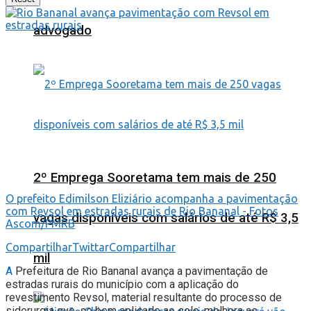
advogado
2º Emprega Sooretama tem mais de 250
O prefeito Edimilson Eliziário acompanha a pavimentação
com Revsol em estradas rurais de Rio Bananal - Fotos
vagas disponíveis com salários de até R$ 3,5
Ascom/PMRB
Compartilhar
Twittar
Compartilhar
mil
A
Prefeitura de Rio Bananal avança a pavimentação de
estradas rurais do município com a aplicação do
revestimento Revsol, material resultante do processo de
siderurgia que, se bem aplicado ao solo, melhora as