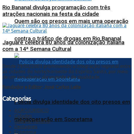
Rio Bananal divulga programação com três
atrações nacionais na festa da cidade
Quem são os presos em mais uma operação
contra o tráfico de drogas em Rio Bananal
Jaguaré celebra 80 anos da colonização italiana
com a 14ª Semana Cultural
Desde 29/02/2003 promovendo a integração regional entre
as cidades do norte/noroeste do Espírito Santo, por meio
de um jornalismo abrangente e de qualidade.
Fundador e Editor: José Carlos Leite
Categorias
Polícia divulga identidade dos oito presos em
AGROJURIDICO
Cidades
megaoperação em Sooretama
Cultura/Turismo
Destaques
Economia