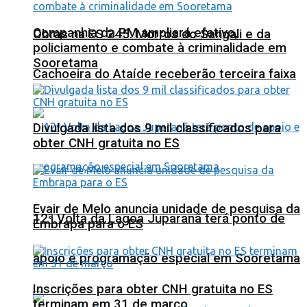
Companhia da PM ampliará efetivo,
Obras na ES 245: Morros do Sangali e da
policiamento e combate à criminalidade em
Sooretama
Cachoeira do Ataíde receberão terceira faixa
Divulgada lista dos 9 mil classificados para
obter CNH gratuita no ES
Evair de Melo anuncia unidade de pesquisa da
12ª Volta da Lagoa Juparanã terá ponto de
Embrapa para o ES
apoio e programação especial em Sooretama
Inscrições para obter CNH gratuita no ES
terminam em 31 de março