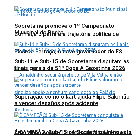
Sooretama promove o 1º Campeonato
Municipal de Bocha
Conheça o perfil e a trajetória política de
Ricardo Ferraço, o novo governador do ES
Sub-11 e Sub-15 de Sooretama disputam as
finais gerais da 51ª Copa A Gazetinha 2026
Superação: como o kart ajuda Filipe Salomão
a vencer desafios após acidente
É CAMPEÃO! Sub-15 de Sooretama conquista
Arnaldinho seguirá prefeito de Vila Velha e