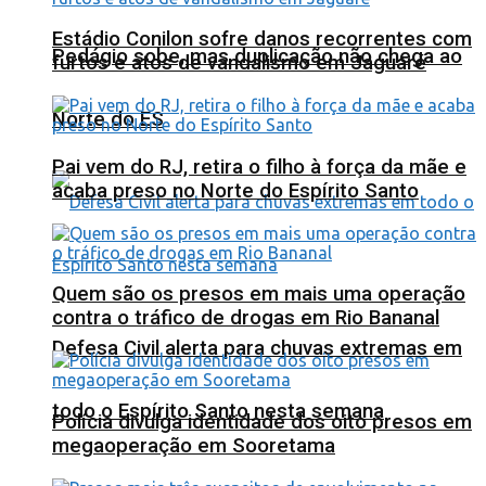
Estádio Conilon sofre danos recorrentes com
Pedágio sobe, mas duplicação não chega ao
furtos e atos de vandalismo em Jaguaré
Norte do ES
Pai vem do RJ, retira o filho à força da mãe e
acaba preso no Norte do Espírito Santo
Quem são os presos em mais uma operação
contra o tráfico de drogas em Rio Bananal
Defesa Civil alerta para chuvas extremas em
todo o Espírito Santo nesta semana
Polícia divulga identidade dos oito presos em
megaoperação em Sooretama