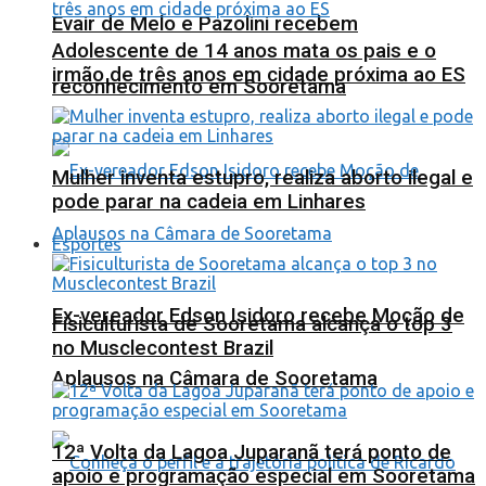
Evair de Melo e Pazolini recebem
Adolescente de 14 anos mata os pais e o
irmão de três anos em cidade próxima ao ES
reconhecimento em Sooretama
Mulher inventa estupro, realiza aborto ilegal e
pode parar na cadeia em Linhares
Esportes
Ex-vereador Edson Isidoro recebe Moção de
Fisiculturista de Sooretama alcança o top 3
no Musclecontest Brazil
Aplausos na Câmara de Sooretama
12ª Volta da Lagoa Juparanã terá ponto de
apoio e programação especial em Sooretama