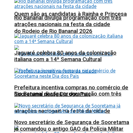
Quem são as candidatas à Rainha e Princesa
Rio Bananal divulga programação com três
atrações nacionais na festa da cidade
do Rodeio de Rio Bananal 2026
Jaguaré celebra 80 anos da colonização
italiana com a 14ª Semana Cultural
Prefeitura incentiva compras no comércio de
Rio Bananal divulga programação com três
Sooretama neste Dia dos Pais
atrações nacionais na festa da cidade
Novo secretário de Segurança de Sooretama
já comandou o antigo GAO da Polícia Militar