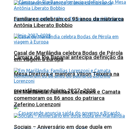
Familiares celebram os 95 anos da matriarca
Antônia Liberato Bobbio
Casal de Marilândia celebra Bodas de Pérola
Câmara de Rio Bananal antecipa definição da
em viagem à Europa
Mesa Diretora e manterá Vilson Teixeira na
presidência no biênio 2027–2028
Em Marilândia: Famílias Lorenzoni e Camata
comemoram os 86 anos do patriarca
Zeferino Lorenzoni
Sociais – Aniversário em dose dupla em