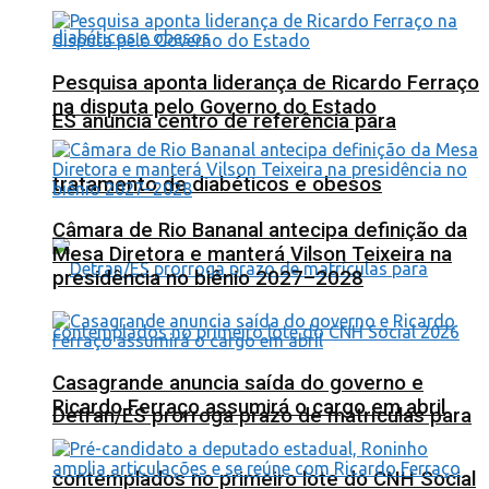
Pesquisa aponta liderança de Ricardo Ferraço
na disputa pelo Governo do Estado
ES anuncia centro de referência para
tratamento de diabéticos e obesos
Câmara de Rio Bananal antecipa definição da
Mesa Diretora e manterá Vilson Teixeira na
presidência no biênio 2027–2028
Casagrande anuncia saída do governo e
Ricardo Ferraço assumirá o cargo em abril
Detran/ES prorroga prazo de matrículas para
contemplados no primeiro lote do CNH Social