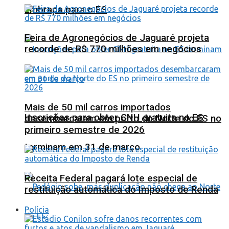
Embrapa para o ES
Feira de Agronegócios de Jaguaré projeta
recorde de R$ 770 milhões em negócios
Mais de 50 mil carros importados
Inscrições para obter CNH gratuita no ES
desembarcaram em porto do Norte do ES no
primeiro semestre de 2026
terminam em 31 de março
Receita Federal pagará lote especial de
restituição automática do Imposto de Renda
Polícia