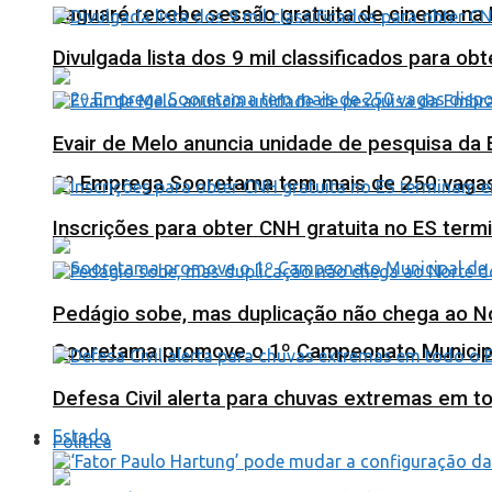
Jaguaré recebe sessão gratuita de cinema na 
Divulgada lista dos 9 mil classificados para ob
Evair de Melo anuncia unidade de pesquisa da
2º Emprega Sooretama tem mais de 250 vagas d
Inscrições para obter CNH gratuita no ES ter
Pedágio sobe, mas duplicação não chega ao N
Sooretama promove o 1º Campeonato Municip
Defesa Civil alerta para chuvas extremas em t
Estado
Política