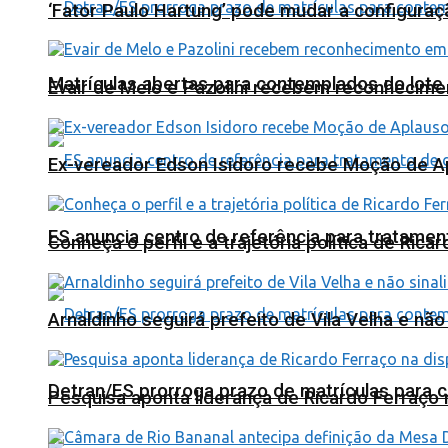
‘Fator Paulo Hartung’ pode mudar a configuraç
Matrículas abertas para contemplados do lote
Evair de Melo e Pazolini recebem reconhecim
Ex-vereador Edson Isidoro recebe Moção de 
ES anuncia centro de referência para tratamen
Conheça o perfil e a trajetória política de Ric
Arnaldinho seguirá prefeito de Vila Velha e nã
Detran/ES prorroga prazo de matrículas para 
Pesquisa aponta liderança de Ricardo Ferraço 