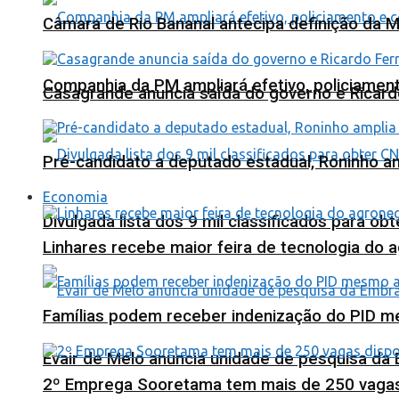
Câmara de Rio Bananal antecipa definição da M
Companhia da PM ampliará efetivo, policiame
Casagrande anuncia saída do governo e Ricard
Pré-candidato a deputado estadual, Roninho am
Economia
Divulgada lista dos 9 mil classificados para ob
Linhares recebe maior feira de tecnologia do 
Famílias podem receber indenização do PID m
Evair de Melo anuncia unidade de pesquisa da
2º Emprega Sooretama tem mais de 250 vagas d