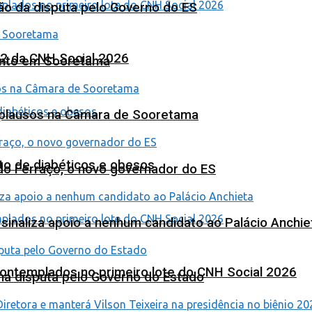
ão da disputa pelo Governo do ES
 2 da CNH Social 2026
ento em Sooretama
Aplausos na Câmara de Sooretama
to de diabéticos e obesos
ardo Ferraço, o novo governador do ES
o sinaliza apoio a nenhum candidato ao Palácio Anchie
contemplados no primeiro lote do CNH Social 2026
na disputa pelo Governo do Estado