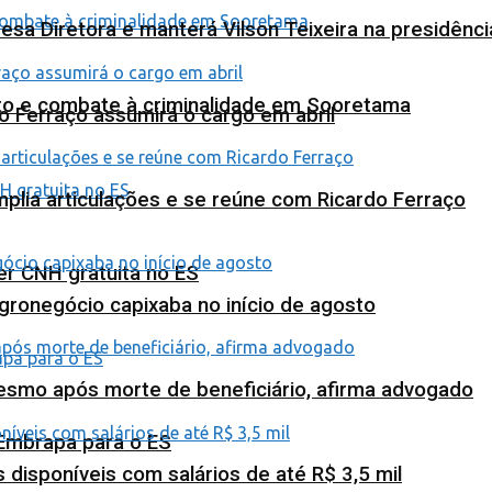
esa Diretora e manterá Vilson Teixeira na presidênc
nto e combate à criminalidade em Sooretama
o Ferraço assumirá o cargo em abril
plia articulações e se reúne com Ricardo Ferraço
ter CNH gratuita no ES
agronegócio capixaba no início de agosto
esmo após morte de beneficiário, afirma advogado
 Embrapa para o ES
isponíveis com salários de até R$ 3,5 mil