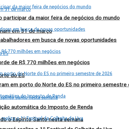
o participar da maior feira de negócios do mundo
minam em 31 de março
abalhadores em busca de novas oportunidades
corde de R$ 770 milhões em negócios
orte do ES
ram em porto do Norte do ES no primeiro semestre
tuição automática do Imposto de Renda
odo o Espírito Santo nesta semana