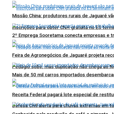
Missão China: produtores rurais de Jaguaré vã
Inscrições para obter CNH gratuita no ES ter
2º Emprega Sooretama conecta empresas e tr
Feira de Agronegócios de Jaguaré projeta re
Pedágio sobe, mas duplicação não chega ao N
Mais de 50 mil carros importados desembarca
Receita Federal pagará lote especial de resti
Defesa Civil alerta para chuvas extremas em t