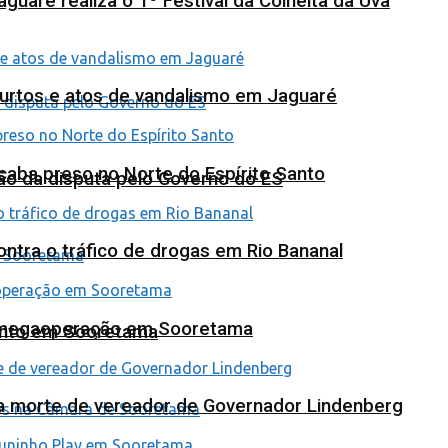
uaré realiza o 1º Festival da Colheita da Uva
furtos e atos de vandalismo em Jaguaré
 acaba preso no Norte do Espírito Santo
ão da disputa pelo Governo do ES
tra o tráfico de drogas em Rio Bananal
em megaoperação em Sooretama
ento em Sooretama
na morte de vereador de Governador Lindenberg