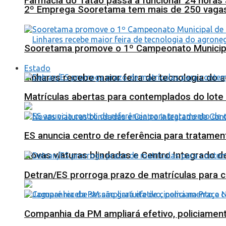
Farmácia do Tatão passa a funcionar 24 horas
2º Emprega Sooretama tem mais de 250 vagas d
Sooretama promove o 1º Campeonato Municip
Estado
Linhares recebe maior feira de tecnologia do 
Matrículas abertas para contemplados do lote
ES anuncia centro de referência para tratamen
Novas viaturas blindadas e Centro Integrado 
Detran/ES prorroga prazo de matrículas para 
Companhia da PM ampliará efetivo, policiame