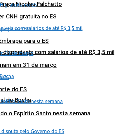
Praça Nicolau Falchetto
ter CNH gratuita no ES
 Embrapa para o ES
isponíveis com salários de até R$ 3,5 mil
minam em 31 de março
orte do ES
al de Bocha
odo o Espírito Santo nesta semana