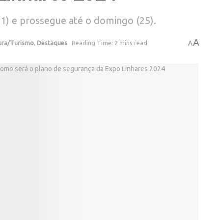
21) e prossegue até o domingo (25).
A
ura/Turismo
,
Destaques
Reading Time: 2 mins read
A