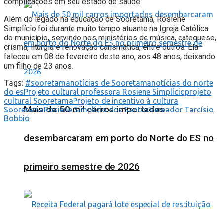
complicações em seu estado de saúde.
Além do legado na educação de Sooretama, Rosiene
Simplício foi durante muito tempo atuante na Igreja Católica
do município, servindo nos ministérios de música, catequese,
crisma, liturgia e renovação carismática, entre outros. Ela
faleceu em 08 de fevereiro deste ano, aos 48 anos, deixando
um filho de 23 anos.
Tags:
#sooretama
notícias de Sooretama
notícias do norte
do es
Projeto cultural professora Rosiene Simplício
projeto
cultural Sooretama
Projeto de incentivo à cultura
Mais de 50 mil carros importados
Sooretama
Rosiene Simplício dos Santos
Vereador Tarcísio
Bobbio
desembarcaram em porto do Norte do ES no
primeiro semestre de 2026