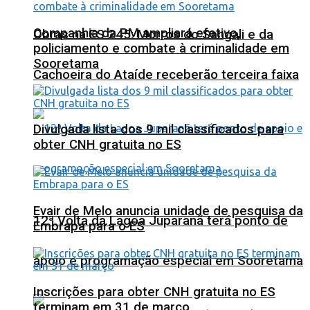
Companhia da PM ampliará efetivo,
Obras na ES 245: Morros do Sangali e da
policiamento e combate à criminalidade em
Sooretama
Cachoeira do Ataíde receberão terceira faixa
Divulgada lista dos 9 mil classificados para
obter CNH gratuita no ES
Evair de Melo anuncia unidade de pesquisa da
12ª Volta da Lagoa Juparanã terá ponto de
Embrapa para o ES
apoio e programação especial em Sooretama
Inscrições para obter CNH gratuita no ES
terminam em 31 de março