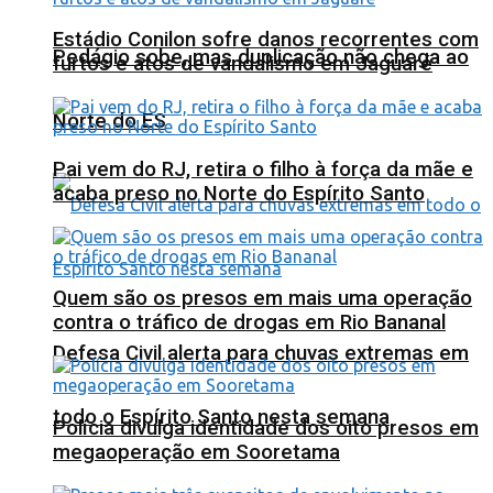
Estádio Conilon sofre danos recorrentes com
Pedágio sobe, mas duplicação não chega ao
furtos e atos de vandalismo em Jaguaré
Norte do ES
Pai vem do RJ, retira o filho à força da mãe e
acaba preso no Norte do Espírito Santo
Quem são os presos em mais uma operação
contra o tráfico de drogas em Rio Bananal
Defesa Civil alerta para chuvas extremas em
todo o Espírito Santo nesta semana
Polícia divulga identidade dos oito presos em
megaoperação em Sooretama