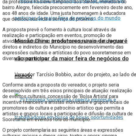
da professora Rosiene Simplício dos Santos, moradora do
bairro Alegre, falecida precocemente em fevereiro deste ano,
aos 48 anos de idade. Uma justa homenagem à educadora
que dedicou sua vida a serviço do próximo.
A proposta prevê o fomento à cultura local através da
realização e participação em eventos, promoção de
Missão China: produtores rurais de Jaguaré
atividades culturais no âmbito municipal e investimentos
diretos e indiretos do Município no desenvolvimento das
expressões culturais e artísticas do povo sooretamense em
vão participar da maior feira de negócios do
diversos segmentos.
Vereador Tarcísio Bobbio, autor do projeto, ao lado de
mundo
Conforme ainda a proposta do vereador, o projeto seria
desenvolvido em três eixos principais de atuação: realização
de eventos culturais, concessão de ‘Bolsa Artista’ para
incentivo financeiro a artistas individuais e grupos locais de
promotores de cultura e patrocínio artístico que permita a
artistas e grupos locais a participação e difusão da cultura de
Sooretama em eventos fora do município.
O projeto contemplaria as seguintes áreas e expressões
culturais: música e dança; circo, teatro e opera; cinema,