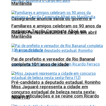
Marilândia
Casagrande anuncia saída do governo e
Familiares e amigos celebram os 90 anos da
matriarca Tarcila Carminate Altoé em
Ricardo Ferraço assumirá o cargo em abril
Marilândia
Pai de prefeito e vereador de Rio Bananal
completa 101 anos de idade
Pré-candidato a deputado estadual, Roninho
Miss Jaguaré representa a cidade em
concurso estadual de beleza nesta sexta-
amplia articulações e se reúne com Ricardo
feira (12)