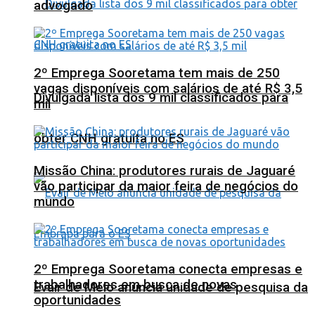
advogado
2º Emprega Sooretama tem mais de 250
vagas disponíveis com salários de até R$ 3,5
Divulgada lista dos 9 mil classificados para
mil
obter CNH gratuita no ES
Missão China: produtores rurais de Jaguaré
vão participar da maior feira de negócios do
mundo
2º Emprega Sooretama conecta empresas e
trabalhadores em busca de novas
Evair de Melo anuncia unidade de pesquisa da
oportunidades