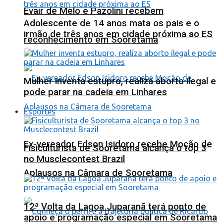
Evair de Melo e Pazolini recebem
Adolescente de 14 anos mata os pais e o
irmão de três anos em cidade próxima ao ES
reconhecimento em Sooretama
Mulher inventa estupro, realiza aborto ilegal e
pode parar na cadeia em Linhares
Esportes
Ex-vereador Edson Isidoro recebe Moção de
Fisiculturista de Sooretama alcança o top 3
no Musclecontest Brazil
Aplausos na Câmara de Sooretama
12ª Volta da Lagoa Juparanã terá ponto de
apoio e programação especial em Sooretama