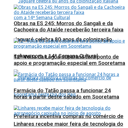
Obras na ES 245: Morros do Sangali e da
Cachoeira do Ataíde receberão terceira faixa
Jaguaré celebra 80 anos da colonização
italiana com a 14ª Semana Cultural
12ª Volta da Lagoa Juparanã terá ponto de
apoio e programação especial em Sooretama
Farmácia do Tatão passa a funcionar 24
horas a partir deste sábado em Sooretama
Prefeitura incentiva compras no comércio de
Linhares recebe maior feira de tecnologia do