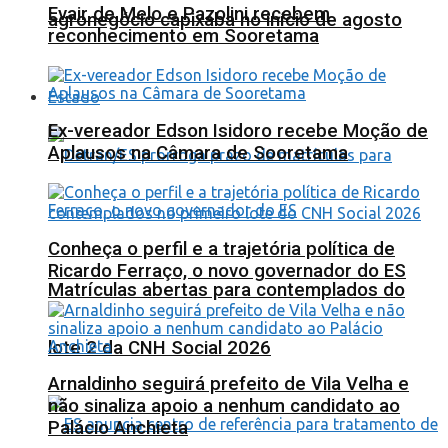
Evair de Melo e Pazolini recebem
agronegócio capixaba no início de agosto
reconhecimento em Sooretama
Estado
Ex-vereador Edson Isidoro recebe Moção de
Aplausos na Câmara de Sooretama
Conheça o perfil e a trajetória política de
Ricardo Ferraço, o novo governador do ES
Matrículas abertas para contemplados do
lote 2 da CNH Social 2026
Arnaldinho seguirá prefeito de Vila Velha e
não sinaliza apoio a nenhum candidato ao
Palácio Anchieta