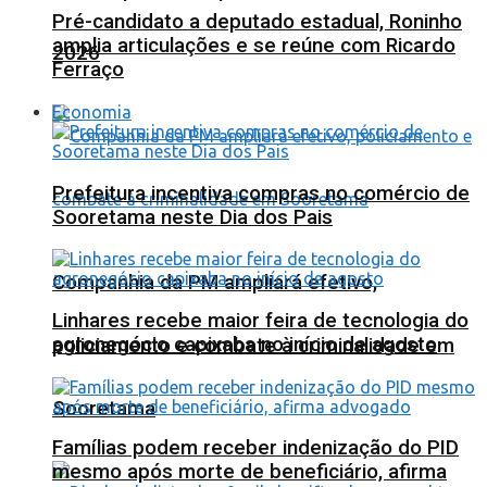
Pré-candidato a deputado estadual, Roninho
amplia articulações e se reúne com Ricardo
2026
Ferraço
Economia
Prefeitura incentiva compras no comércio de
Sooretama neste Dia dos Pais
Companhia da PM ampliará efetivo,
Linhares recebe maior feira de tecnologia do
agronegócio capixaba no início de agosto
policiamento e combate à criminalidade em
Sooretama
Famílias podem receber indenização do PID
mesmo após morte de beneficiário, afirma