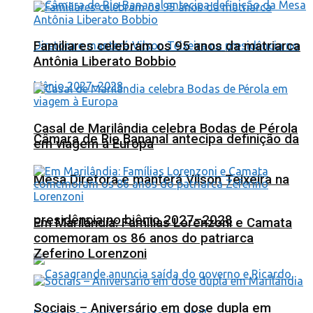
Familiares celebram os 95 anos da matriarca
Antônia Liberato Bobbio
Casal de Marilândia celebra Bodas de Pérola
Câmara de Rio Bananal antecipa definição da
em viagem à Europa
Mesa Diretora e manterá Vilson Teixeira na
presidência no biênio 2027–2028
Em Marilândia: Famílias Lorenzoni e Camata
comemoram os 86 anos do patriarca
Zeferino Lorenzoni
Sociais – Aniversário em dose dupla em