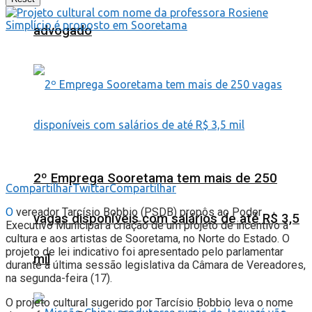
advogado
2º Emprega Sooretama tem mais de 250
Compartilhar
Twittar
Compartilhar
O
vereador Tarcísio Bobbio (PSDB) propôs ao Poder
vagas disponíveis com salários de até R$ 3,5
Executivo Municipal a criação de um projeto de incentivo à
cultura e aos artistas de Sooretama, no Norte do Estado. O
projeto de lei indicativo foi apresentado pelo parlamentar
mil
durante a última sessão legislativa da Câmara de Vereadores,
na segunda-feira (17).
O projeto cultural sugerido por Tarcísio Bobbio leva o nome