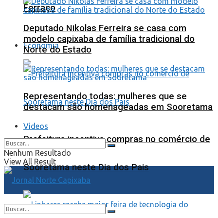
Ferraço
Deputado Nikolas Ferreira se casa com
modelo capixaba de família tradicional do
Economia
Norte do Estado
Representando todas: mulheres que se
destacam são homenageadas em Sooretama
Videos
Prefeitura incentiva compras no comércio de
Nenhum Resultado
View All Result
Sooretama neste Dia dos Pais