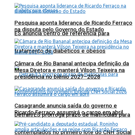
Pesquisa aponta liderança de Ricardo Ferraço
na disputa pelo Governo do Estado
ES anuncia centro de referência para
tratamento de diabéticos e obesos
Câmara de Rio Bananal antecipa definição da
Mesa Diretora e manterá Vilson Teixeira na
presidência no biênio 2027–2028
Casagrande anuncia saída do governo e
Ricardo Ferraço assumirá o cargo em abril
Detran/ES prorroga prazo de matrículas para
contemplados no primeiro lote do CNH Social