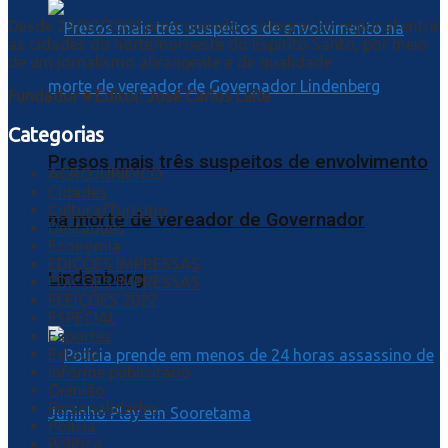
Desde 29/02/2003 promovendo a integração regional entre
as cidades do norte/noroeste do Espírito Santo, por meio
de um jornalismo abrangente e de qualidade.
Fundador e Editor: José Carlos Leite
Categorias
Presos mais três suspeitos de envolvimento
AGROJURIDICO
Cidades
Cultura/Turismo
na morte de vereador de Governador
Destaques
Economia
EDIÇÕES IMPRESSAS
Lindenberg
EDIÇÕES IMPRESSAS
ELEIÇÕES 2022
ESPECIAL
Esportes
Estado
Informe publicitário
Opinião
Personalidades
Polícia
Política