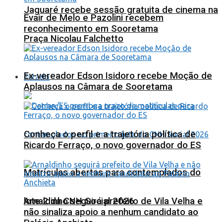
Jaguaré recebe sessão gratuita de cinema na
Evair de Melo e Pazolini recebem
reconhecimento em Sooretama
Praça Nicolau Falchetto
Ex-vereador Edson Isidoro recebe Moção de
Estado
Aplausos na Câmara de Sooretama
Conheça o perfil e a trajetória política de
Ricardo Ferraço, o novo governador do ES
Matrículas abertas para contemplados do
lote 2 da CNH Social 2026
Arnaldinho seguirá prefeito de Vila Velha e
não sinaliza apoio a nenhum candidato ao