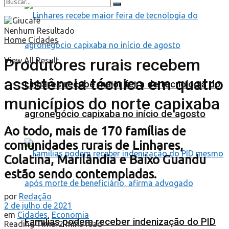
Nenhum Resultado
Home
Cidades
Produtores rurais recebem
View All Result
assistência técnica em quatro
Linhares recebe maior feira de tecnologia do
municípios do norte capixaba
agronegócio capixaba no início de agosto
Ao todo, mais de 170 famílias de
comunidades rurais de Linhares,
Colatina, Marilândia e Baixo Guandu
estão sendo contempladas.
por
Redação
2 de julho de 2021
em
Cidades
,
Economia
Famílias podem receber indenização do PID
Reading Time: 2 mins read