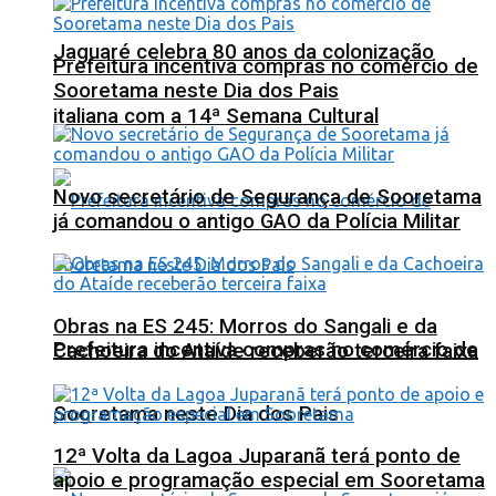
Jaguaré celebra 80 anos da colonização
Prefeitura incentiva compras no comércio de
Sooretama neste Dia dos Pais
italiana com a 14ª Semana Cultural
Novo secretário de Segurança de Sooretama
já comandou o antigo GAO da Polícia Militar
Obras na ES 245: Morros do Sangali e da
Prefeitura incentiva compras no comércio de
Cachoeira do Ataíde receberão terceira faixa
Sooretama neste Dia dos Pais
12ª Volta da Lagoa Juparanã terá ponto de
apoio e programação especial em Sooretama