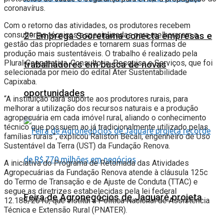
coronavírus.
Com o retorno das atividades, os produtores recebem
consultorias técnicas especializadas para melhorarem a
2º Emprega Sooretama conecta empresas e
gestão das propriedades e tornarem suas formas de
produção mais sustentáveis. O trabalho é realizado pela
Plural Cooperativa, Consultoria, Pesquisa e Serviços, que foi
trabalhadores em busca de novas
selecionada por meio do edital Ater Sustentabilidade
Capixaba.
oportunidades
“A instituição dará suporte aos produtores rurais, para
melhorar a utilização dos recursos naturais e a produção
agropecuária em cada imóvel rural, aliando o conhecimento
técnico que possuem ao já tradicionalmente utilizado pelas
famílias rurais”, explicou Raliston Becali, engenheiro de Uso
Sustentável da Terra (UST) da Fundação Renova.
A iniciativa do Programa de Retomada das Atividades
Agropecuárias da Fundação Renova atende à cláusula 125c
do Termo de Transação e de Ajuste de Conduta (TTAC) e
segue as diretrizes estabelecidas pela lei federal
Feira de Agronegócios de Jaguaré projeta
12.188/2010, que institui a Política Nacional de Assistência
Técnica e Extensão Rural (PNATER).