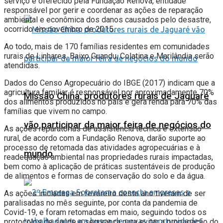
serviço é oferecido pela Fundação Renova, entidade
responsável por gerir e coordenar as ações de reparação
ambiental e econômica dos danos causados pelo desastre,
ocorrido em novembro de 2015.
Ao todo, mais de 170 famílias residentes em comunidades
rurais de Linhares, Baixo Guandu, Colatina e Marilândia serão
atendidas.
Dados do Censo Agropecuário do IBGE (2017) indicam que a
agricultura familiar é responsável por aproximadamente 70%
Missão China: produtores rurais de Jaguaré
dos alimentos produzidos no país e gera renda para 70% das
famílias que vivem no campo.
vão participar da maior feira de negócios do
As ações reparatórias de assistência técnica e extensão
rural, de acordo com a Fundação Renova, darão suporte ao
processo de retomada das atividades agropecuárias e à
mundo
readequação ambiental nas propriedades rurais impactadas,
bem como à aplicação de práticas sustentáveis de produção
de alimentos e formas de conservação do solo e da água.
As ações iniciadas em fevereiro deste ano tiveram de ser
paralisadas no mês seguinte, por conta da pandemia de
Covid-19, e foram retomadas em maio, seguindo todos os
protocolos de saúde e segurança para evitar a propagação do