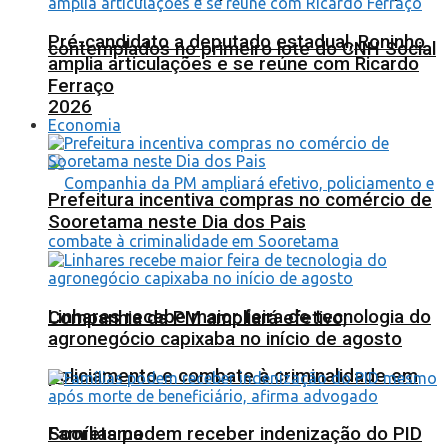
Pré-candidato a deputado estadual, Roninho
contemplados no primeiro lote do CNH Social
amplia articulações e se reúne com Ricardo
Ferraço
2026
Economia
Prefeitura incentiva compras no comércio de
Sooretama neste Dia dos Pais
Linhares recebe maior feira de tecnologia do
Companhia da PM ampliará efetivo,
agronegócio capixaba no início de agosto
policiamento e combate à criminalidade em
Sooretama
Famílias podem receber indenização do PID