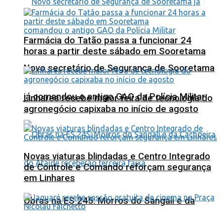
Farmácia do Tatão passa a funcionar 24
horas a partir deste sábado em Sooretama
Novo secretário de Segurança de Sooretama
já comandou o antigo GAO da Polícia Militar
Linhares recebe maior feira de tecnologia do
agronegócio capixaba no início de agosto
Novas viaturas blindadas e Centro Integrado
de Controle e Comando reforçam segurança
em Linhares
Obras na ES 245: Morros do Sangali e da