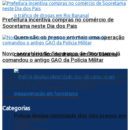
Prefeitura incentiva compras no comércio de
Sooretama neste Dia dos Pais
Quem são os presos em mais uma operação
Novo secretário de Segurança de Sooretama já
contra o tráfico de drogas em Rio Bananal
comandou o antigo GAO da Polícia Militar
Desde 29/02/2003 promovendo a integração regional entre
as cidades do norte/noroeste do Espírito Santo, por meio
de um jornalismo abrangente e de qualidade.
Fundador e Editor: José Carlos Leite
Categorias
Polícia divulga identidade dos oito presos em
AGROJURIDICO
Cidades
Cultura/Turismo