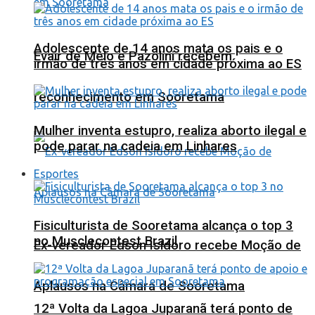
Adolescente de 14 anos mata os pais e o
Evair de Melo e Pazolini recebem
irmão de três anos em cidade próxima ao ES
reconhecimento em Sooretama
Mulher inventa estupro, realiza aborto ilegal e
pode parar na cadeia em Linhares
Esportes
Fisiculturista de Sooretama alcança o top 3
no Musclecontest Brazil
Ex-vereador Edson Isidoro recebe Moção de
Aplausos na Câmara de Sooretama
12ª Volta da Lagoa Juparanã terá ponto de