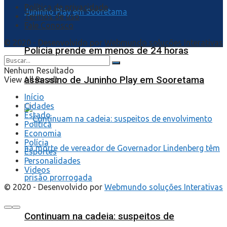
Política de privacidade
Termos de uso
Fale Conosco
© 2020 - Desenvolvido por
Webmundo soluções Interativas
Polícia prende em menos de 24 horas
Nenhum Resultado
assassino de Juninho Play em Sooretama
View All Result
Início
Cidades
Estado
Política
Economia
Polícia
Esportes
Personalidades
Videos
© 2020 - Desenvolvido por
Webmundo soluções Interativas
Continuam na cadeia: suspeitos de