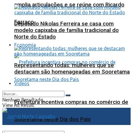
amplia articulações e se reúne com Ricardo
Ferraço
Deputado Nikolas Ferreira se casa com
modelo capixaba de família tradicional do
Norte do Estado
Economia
Representando todas: mulheres que se
destacam são homenageadas em Sooretama
Videos
Nenhum Resultado
Prefeitura incentiva compras no comércio de
View All Result
Sooretama neste Dia dos Pais