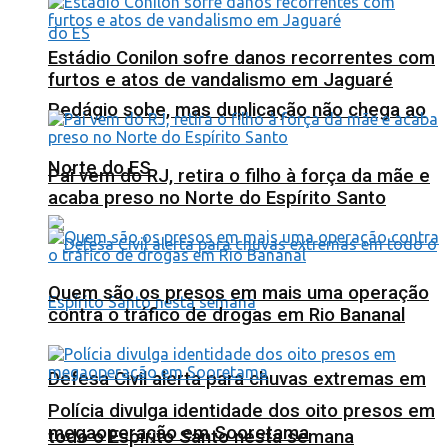
Estádio Conilon sofre danos recorrentes com
furtos e atos de vandalismo em Jaguaré
Pedágio sobe, mas duplicação não chega ao
Norte do ES
Pai vem do RJ, retira o filho à força da mãe e
acaba preso no Norte do Espírito Santo
Quem são os presos em mais uma operação
contra o tráfico de drogas em Rio Bananal
Defesa Civil alerta para chuvas extremas em
Polícia divulga identidade dos oito presos em
megaoperação em Sooretama
todo o Espírito Santo nesta semana