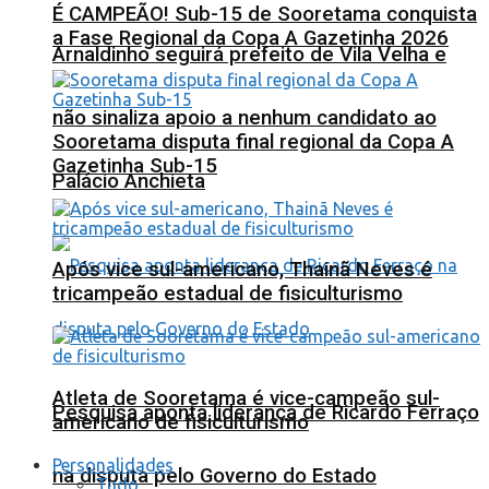
É CAMPEÃO! Sub-15 de Sooretama conquista
a Fase Regional da Copa A Gazetinha 2026
Arnaldinho seguirá prefeito de Vila Velha e
não sinaliza apoio a nenhum candidato ao
Sooretama disputa final regional da Copa A
Gazetinha Sub-15
Palácio Anchieta
Após vice sul-americano, Thainã Neves é
tricampeão estadual de fisiculturismo
Atleta de Sooretama é vice-campeão sul-
Pesquisa aponta liderança de Ricardo Ferraço
americano de fisiculturismo
Personalidades
na disputa pelo Governo do Estado
Tudo