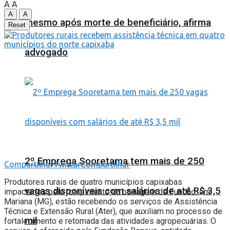
A
A
A
A
mesmo após morte de beneficiário, afirma
Reset
advogado
2º Emprega Sooretama tem mais de 250
Compartilhar
Twittar
Compartilhar
Produtores rurais de quatro municípios capixabas
vagas disponíveis com salários de até R$ 3,5
impactados pelo rompimento da barragem de Fundão, em
Mariana (MG), estão recebendo os serviços de Assistência
Técnica e Extensão Rural (Ater), que auxiliam no processo de
mil
fortalecimento e retomada das atividades agropecuárias. O