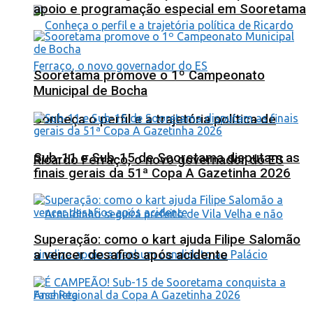
apoio e programação especial em Sooretama
Sooretama promove o 1º Campeonato
Municipal de Bocha
Conheça o perfil e a trajetória política de
Sub-11 e Sub-15 de Sooretama disputam as
Ricardo Ferraço, o novo governador do ES
finais gerais da 51ª Copa A Gazetinha 2026
Superação: como o kart ajuda Filipe Salomão
a vencer desafios após acidente