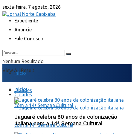
sexta-feira, 7 agosto, 2026
Expediente
Anuncie
Fale Conosco
Nenhum Resultado
View All Result
Início
Início
Cidades
Cidades
Jaguaré celebra 80 anos da colonização
italiana com a 14ª Semana Cultural