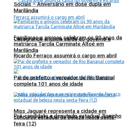
Sociais – Aniversário em dose dupla em
Marilândia
Familiares e amigos celebram os 90 anos da
Casagrande anuncia saída do governo e
matriarca Tarcila Carminate Altoé em
Marilândia
Ricardo Ferraço assumirá o cargo em abril
Pai de prefeito e vereador de Rio Bananal
completa 101 anos de idade
Miss Jaguaré representa a cidade em
Pré-candidato a deputado estadual, Roninho
concurso estadual de beleza nesta sexta-
feira (12)