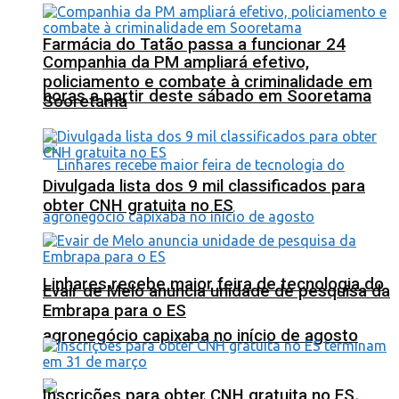
Farmácia do Tatão passa a funcionar 24
Companhia da PM ampliará efetivo,
policiamento e combate à criminalidade em
horas a partir deste sábado em Sooretama
Sooretama
Divulgada lista dos 9 mil classificados para
obter CNH gratuita no ES
Linhares recebe maior feira de tecnologia do
Evair de Melo anuncia unidade de pesquisa da
Embrapa para o ES
agronegócio capixaba no início de agosto
Inscrições para obter CNH gratuita no ES