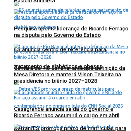
Palácio Anchieta
Pesquisa aponta liderança de Ricardo Ferraço
na disputa pelo Governo do Estado
ES anuncia centro de referência para
tratamento de diabéticos e obesos
Câmara de Rio Bananal antecipa definição da
Mesa Diretora e manterá Vilson Teixeira na
presidência no biênio 2027–2028
Casagrande anuncia saída do governo e
Ricardo Ferraço assumirá o cargo em abril
Detran/ES prorroga prazo de matrículas para