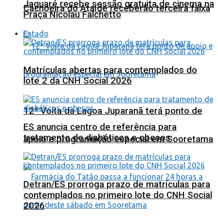
Jaguaré recebe sessão gratuita de cinema na
Cachoeira do Ataíde receberão terceira faixa
Praça Nicolau Falchetto
Estado
Matrículas abertas para contemplados do
lote 2 da CNH Social 2026
12ª Volta da Lagoa Juparanã terá ponto de
ES anuncia centro de referência para
tratamento de diabéticos e obesos
apoio e programação especial em Sooretama
Detran/ES prorroga prazo de matrículas para
contemplados no primeiro lote do CNH Social
2026