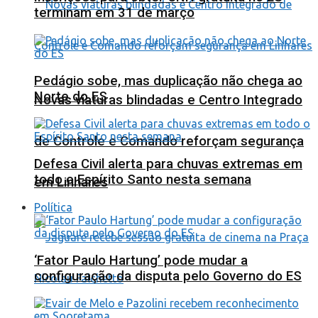
terminam em 31 de março
Pedágio sobe, mas duplicação não chega ao
Norte do ES
Novas viaturas blindadas e Centro Integrado
de Controle e Comando reforçam segurança
Defesa Civil alerta para chuvas extremas em
todo o Espírito Santo nesta semana
em Linhares
Política
‘Fator Paulo Hartung’ pode mudar a
configuração da disputa pelo Governo do ES