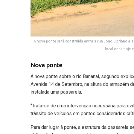
A nova ponte será construída entre a rua João Cipriano e 
local onde hoje 
Nova ponte
A nova ponte sobre o rio Bananal, segundo explico
Avenida 14 de Setembro, na altura do armazém da F
instalada uma passarela.
“Trata-se de uma intervenção necessária para evi
trânsito de veículos em pontos considerados críti
Para dar lugar à ponte, a estrutura da passarela 