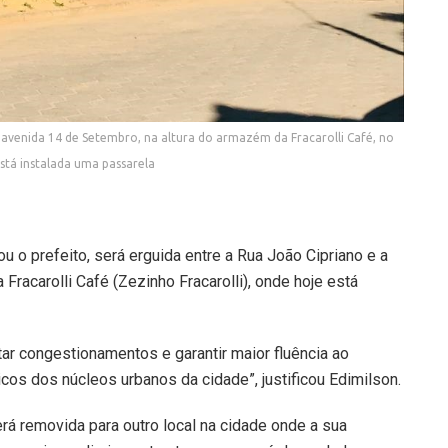
a avenida 14 de Setembro, na altura do armazém da Fracarolli Café, no
está instalada uma passarela
u o prefeito, será erguida entre a Rua João Cipriano e a
racarolli Café (Zezinho Fracarolli), onde hoje está
tar congestionamentos e garantir maior fluência ao
cos dos núcleos urbanos da cidade”, justificou Edimilson.
será removida para outro local na cidade onde a sua