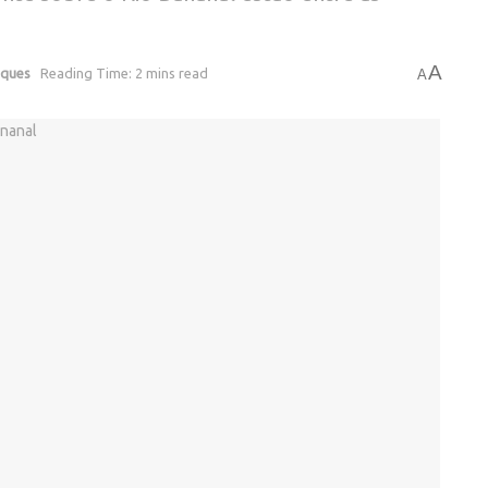
A
aques
Reading Time: 2 mins read
A