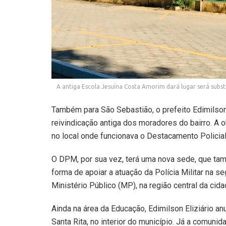
A antiga Escola Jesuína Costa Amorim dará lugar será subst
Também para São Sebastião, o prefeito Edimilson
reivindicação antiga dos moradores do bairro. A 
no local onde funcionava o Destacamento Policial
O DPM, por sua vez, terá uma nova sede, que ta
forma de apoiar a atuação da Polícia Militar na s
Ministério Público (MP), na região central da cida
Ainda na área da Educação, Edimilson Eliziário a
Santa Rita, no interior do município. Já a comun