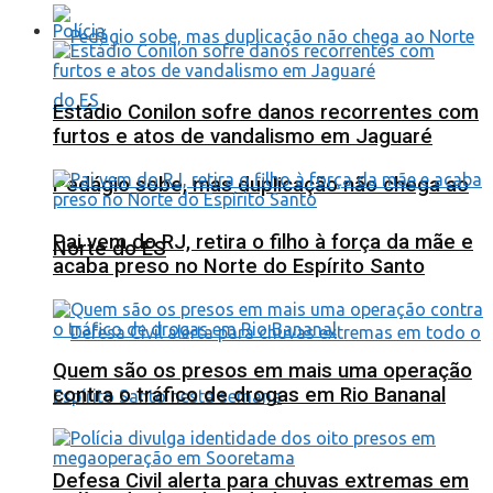
Polícia
Estádio Conilon sofre danos recorrentes com
furtos e atos de vandalismo em Jaguaré
Pedágio sobe, mas duplicação não chega ao
Pai vem do RJ, retira o filho à força da mãe e
Norte do ES
acaba preso no Norte do Espírito Santo
Quem são os presos em mais uma operação
contra o tráfico de drogas em Rio Bananal
Defesa Civil alerta para chuvas extremas em