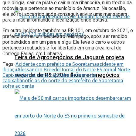
que dirigia, sair da pista e cair numa ribanceira, num trecho da
rodovia que pertence ao município de Aracruz. Na ocasião,
ele só foi socorrido após conseguir enviar uma mensagem
para a mãe informando a localização onde estava.
Em outro incidente também na BR 101, em outubro de 2021, o
prefeito sofreu um sequestro relâmpago, após ser rendido
por bandidos em um pare e siga. Ele teve o carro e outros
pertences roubados e foi libertado em uma área rural de
Córrego Farias, em Linhares.
Feira de Agronegócios de Jaguaré projeta
Tags:
Acidente com prefeito de Sooretama
acidente em
Ibiraçu
Alessandro Broedel
Jornal do Norte ES
Jornal Norte
recorde de R$ 770 milhões em negócios
Capixaba
jornal norte capixaba online
norte
capixaba
notícias do norte do es
prefeito de Sooretama
sofre acidente