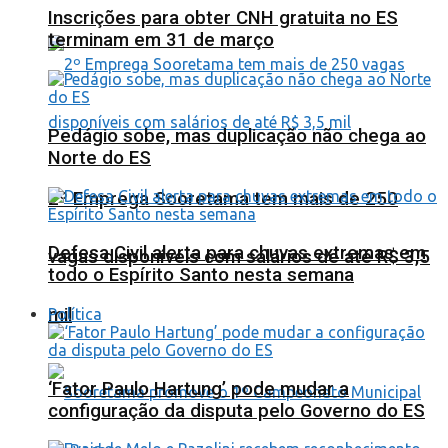
Inscrições para obter CNH gratuita no ES
terminam em 31 de março
Pedágio sobe, mas duplicação não chega ao
Norte do ES
2º Emprega Sooretama tem mais de 250
Defesa Civil alerta para chuvas extremas em
vagas disponíveis com salários de até R$ 3,5
todo o Espírito Santo nesta semana
mil
Política
‘Fator Paulo Hartung’ pode mudar a
configuração da disputa pelo Governo do ES