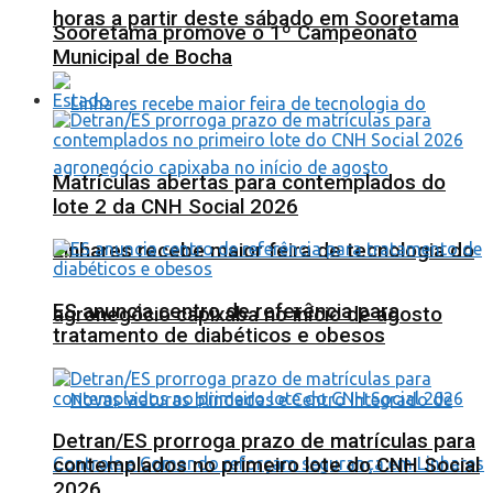
horas a partir deste sábado em Sooretama
Sooretama promove o 1º Campeonato
Municipal de Bocha
Estado
Matrículas abertas para contemplados do
lote 2 da CNH Social 2026
Linhares recebe maior feira de tecnologia do
ES anuncia centro de referência para
agronegócio capixaba no início de agosto
tratamento de diabéticos e obesos
Detran/ES prorroga prazo de matrículas para
contemplados no primeiro lote do CNH Social
2026