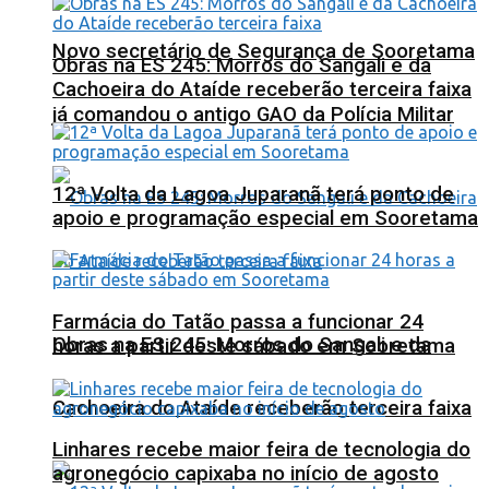
Novo secretário de Segurança de Sooretama
Obras na ES 245: Morros do Sangali e da
Cachoeira do Ataíde receberão terceira faixa
já comandou o antigo GAO da Polícia Militar
12ª Volta da Lagoa Juparanã terá ponto de
apoio e programação especial em Sooretama
Farmácia do Tatão passa a funcionar 24
Obras na ES 245: Morros do Sangali e da
horas a partir deste sábado em Sooretama
Cachoeira do Ataíde receberão terceira faixa
Linhares recebe maior feira de tecnologia do
agronegócio capixaba no início de agosto