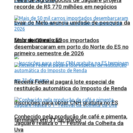
Feira de Agronegócios de Jaguaré projeta
recorde de R$ 770 milhões em negócios
Evair de Melo anuncia unidade de pesquisa da
Embrapa para o ES
Mais de 50 mil carros importados
desembarcaram em porto do Norte do ES no
primeiro semestre de 2026
Receita Federal pagará lote especial de
restituição automática do Imposto de Renda
Inscrições para obter CNH gratuita no ES
Conhecido pela produção de café e pimenta,
terminam em 31 de março
Jaguaré realiza o 1º Festival da Colheita da
Uva