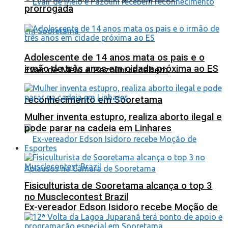
prorrogada
Adolescente de 14 anos mata os pais e o
irmão de três anos em cidade próxima ao ES
Evair de Melo e Pazolini recebem
reconhecimento em Sooretama
Mulher inventa estupro, realiza aborto ilegal e
pode parar na cadeia em Linhares
Esportes
Fisiculturista de Sooretama alcança o top 3
no Musclecontest Brazil
Ex-vereador Edson Isidoro recebe Moção de