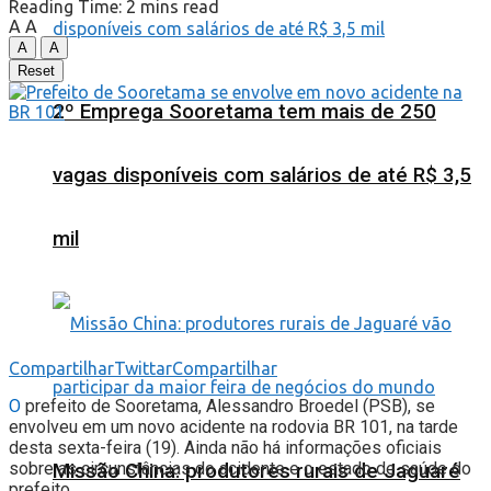
Reading Time: 2 mins read
A
A
A
A
Reset
2º Emprega Sooretama tem mais de 250
vagas disponíveis com salários de até R$ 3,5
mil
Compartilhar
Twittar
Compartilhar
O
prefeito de Sooretama, Alessandro Broedel (PSB), se
envolveu em um novo acidente na rodovia BR 101, na tarde
desta sexta-feira (19). Ainda não há informações oficiais
sobre as circunstâncias do acidente e o estado de saúde do
Missão China: produtores rurais de Jaguaré
prefeito.