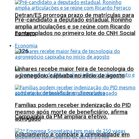
Detran/ES prorroga prazo de matrículas para
Pré-candidato a deputado estadual, Roninho
amplia articulações e se reúne com Ricardo
contemplados no primeiro lote do CNH Social
Ferraço
Economia
2026
Linhares recebe maior feira de tecnologia do
agronegócio capixaba no início de agosto
Famílias podem receber indenização do PID
mesmo após morte de beneficiário, afirma
Companhia da PM ampliará efetivo,
advogado
policiamento e combate à criminalidade em