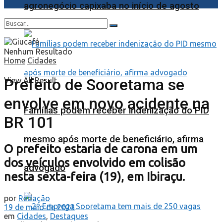
agronegócio capixaba no início de agosto
Nenhum Resultado
Home
Cidades
Prefeito de Sooretama se
View All Result
envolve em novo acidente na
Famílias podem receber indenização do PID
BR 101
mesmo após morte de beneficiário, afirma
O prefeito estaria de carona em um
dos veículos envolvido em colisão
advogado
nesta sexta-feira (19), em Ibiraçu.
por
Redação
19 de maio de 2023
em
Cidades
,
Destaques