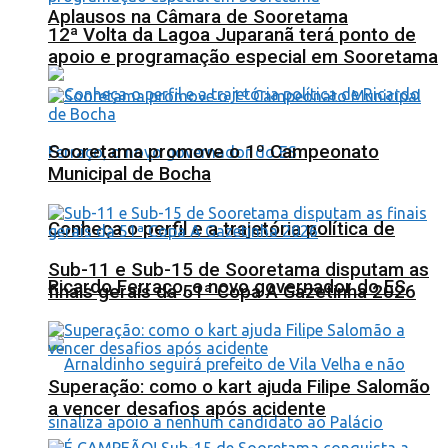
Aplausos na Câmara de Sooretama
12ª Volta da Lagoa Juparanã terá ponto de
apoio e programação especial em Sooretama
Sooretama promove o 1º Campeonato
Municipal de Bocha
Conheça o perfil e a trajetória política de
Sub-11 e Sub-15 de Sooretama disputam as
Ricardo Ferraço, o novo governador do ES
finais gerais da 51ª Copa A Gazetinha 2026
Superação: como o kart ajuda Filipe Salomão
a vencer desafios após acidente