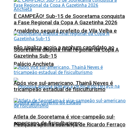
É CAMPEÃO! Sub-15 de Sooretama conquista
a Fase Regional da Copa A Gazetinha 2026
Arnaldinho seguirá prefeito de Vila Velha e
não sinaliza apoio a nenhum candidato ao
Sooretama disputa final regional da Copa A
Gazetinha Sub-15
Palácio Anchieta
Após vice sul-americano, Thainã Neves é
tricampeão estadual de fisiculturismo
Atleta de Sooretama é vice-campeão sul-
americano de fisiculturismo
Pesquisa aponta liderança de Ricardo Ferraço