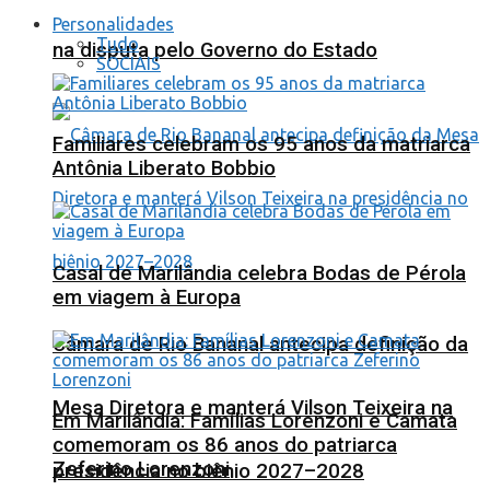
Personalidades
Tudo
na disputa pelo Governo do Estado
SOCIAIS
Familiares celebram os 95 anos da matriarca
Antônia Liberato Bobbio
Casal de Marilândia celebra Bodas de Pérola
em viagem à Europa
Câmara de Rio Bananal antecipa definição da
Mesa Diretora e manterá Vilson Teixeira na
Em Marilândia: Famílias Lorenzoni e Camata
comemoram os 86 anos do patriarca
Zeferino Lorenzoni
presidência no biênio 2027–2028