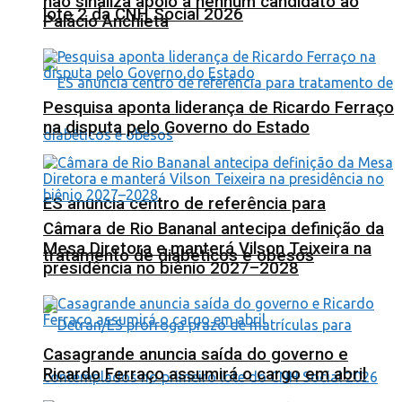
não sinaliza apoio a nenhum candidato ao
lote 2 da CNH Social 2026
Palácio Anchieta
Pesquisa aponta liderança de Ricardo Ferraço
na disputa pelo Governo do Estado
ES anuncia centro de referência para
Câmara de Rio Bananal antecipa definição da
Mesa Diretora e manterá Vilson Teixeira na
tratamento de diabéticos e obesos
presidência no biênio 2027–2028
Casagrande anuncia saída do governo e
Ricardo Ferraço assumirá o cargo em abril