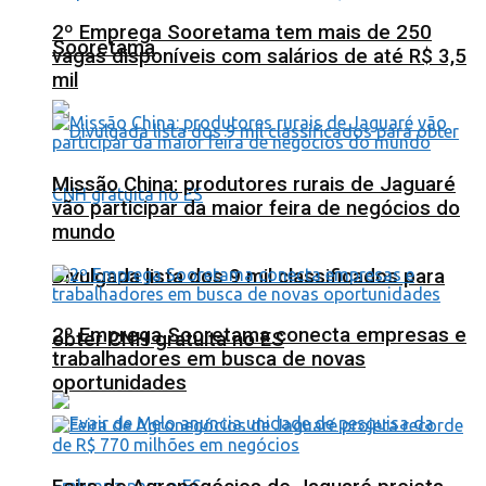
2º Emprega Sooretama tem mais de 250
Sooretama
vagas disponíveis com salários de até R$ 3,5
mil
Missão China: produtores rurais de Jaguaré
vão participar da maior feira de negócios do
mundo
Divulgada lista dos 9 mil classificados para
2º Emprega Sooretama conecta empresas e
obter CNH gratuita no ES
trabalhadores em busca de novas
oportunidades