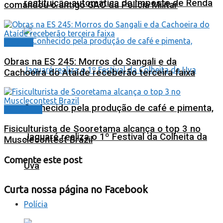
restituição automática do Imposto de Renda
comandou o antigo GAO da Polícia Militar
Cidades
Obras na ES 245: Morros do Sangali e da
Cachoeira do Ataíde receberão terceira faixa
Conhecido pela produção de café e pimenta,
Destaques
Fisiculturista de Sooretama alcança o top 3 no
Jaguaré realiza o 1º Festival da Colheita da
Musclecontest Brazil
Comente este post
Uva
Curta nossa página no Facebook
Polícia