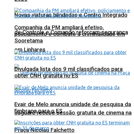
Novas viaturas blindadas e Centro Integrado
Companhia da PM ampliará efetivo,
de Controle e Comando reforçam segurança
policiamento e combate à criminalidade em
Sooretama
em Linhares
Divulgada lista dos 9 mil classificados para
obter CNH gratuita no ES
Evair de Melo anuncia unidade de pesquisa da
Embrapa para o ES
Jaguaré recebe sessão gratuita de cinema na
Praça Nicolau Falchetto