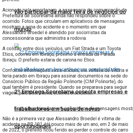
Acionada pela reportagem, a assessoria de comunicação da
vão participar da maior feira de negócios do
Prefeitura de Sooretama ainda não respondeu sobre o
ocorrido. Fotos que circulam em aplicativos de mensagens
mostram a cena do acidente e o momento em que
mundo
Alessandro Broedel é atendido por socorristas da
concessionária que administra a rodovia.
A colisão entre dois veículos, um Fiat Strada e um Toyota
Etios, ocorreu em Ibiraçu, próximo à entrada da Parada
Ibiraçu. O prefeito estaria de carona no Etios.
Conforme informações extra-oficiais, ele voltava de Vitória e
teria parado em Ibiraçu para assinar documentos na sede do
Consórcio Público da Região Polinorte (CIM Polinorte), do
qual também é presidente. Quando se preparava para seguir
2º Emprega Sooretama conecta empresas e
viagem para Sooretama, ocorreu o acidente.
trabalhadores em busca de novas
Fotos que circulam em aplicativos de mensagens most
Não é a primeira vez que Alessandro Broedel é vítima de
acidente na BR 101. Há pouco mais de um ano, em 2 de maio
oportunidades
de 2022, o prefeito ficou ferido ao perder o controle do carro