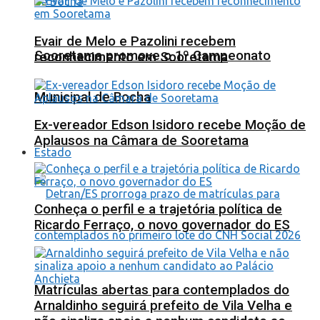
Evair de Melo e Pazolini recebem
Sooretama promove o 1º Campeonato
reconhecimento em Sooretama
Municipal de Bocha
Ex-vereador Edson Isidoro recebe Moção de
Aplausos na Câmara de Sooretama
Estado
Conheça o perfil e a trajetória política de
Ricardo Ferraço, o novo governador do ES
Matrículas abertas para contemplados do
Arnaldinho seguirá prefeito de Vila Velha e