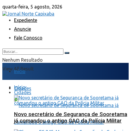
quarta-feira, 5 agosto, 2026
Expediente
Anuncie
Fale Conosco
Nenhum Resultado
View All Result
Início
Início
Cidades
Cidades
Novo secretário de Segurança de Sooretama
já comandou o antigo GAO da Polícia Militar