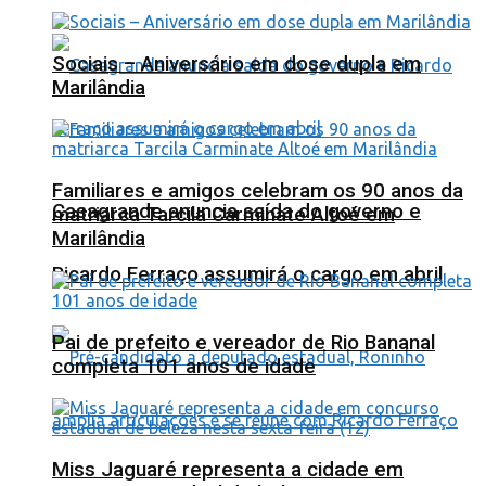
Sociais – Aniversário em dose dupla em
Marilândia
Familiares e amigos celebram os 90 anos da
Casagrande anuncia saída do governo e
matriarca Tarcila Carminate Altoé em
Marilândia
Ricardo Ferraço assumirá o cargo em abril
Pai de prefeito e vereador de Rio Bananal
completa 101 anos de idade
Miss Jaguaré representa a cidade em