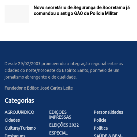
Novo secretário de Segurança de Sooretama já
comandou o antigo GAO da Polícia Militar
Desde 29/02/2003 promovendo a integração regional entre as
cidades do norte/noroeste do Espírito Santo, por meio de um
jornalismo abrangente e de qualidade.
Fundador e Editor: José Carlos Leite
Categorias
AGROJURIDICO
EDIÇÕES
Personalidades
IMPRESSAS
Cidades
Polícia
ELEIÇÕES 2022
Cultura/Turismo
Política
ESPECIAL
Destaques
SAÚDE & BEM-