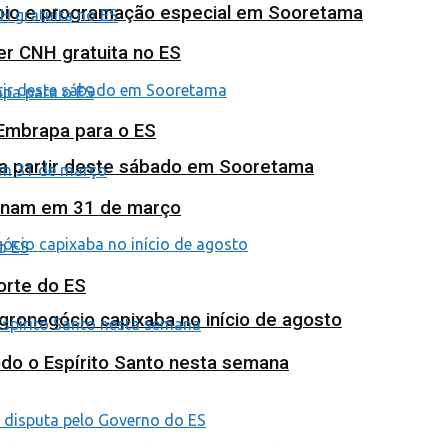
poio e programação especial em Sooretama
ter CNH gratuita no ES
 Embrapa para o ES
 a partir deste sábado em Sooretama
minam em 31 de março
orte do ES
agronegócio capixaba no início de agosto
odo o Espírito Santo nesta semana