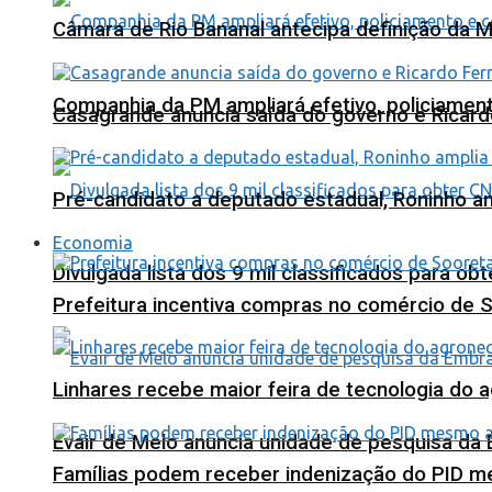
Câmara de Rio Bananal antecipa definição da M
Companhia da PM ampliará efetivo, policiame
Casagrande anuncia saída do governo e Ricard
Pré-candidato a deputado estadual, Roninho am
Economia
Divulgada lista dos 9 mil classificados para ob
Prefeitura incentiva compras no comércio de 
Linhares recebe maior feira de tecnologia do 
Evair de Melo anuncia unidade de pesquisa da
Famílias podem receber indenização do PID m