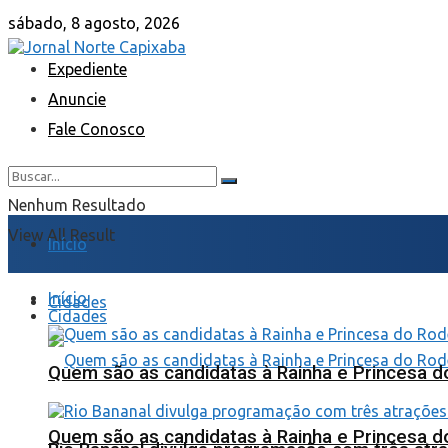
sábado, 8 agosto, 2026
Expediente
Anuncie
Fale Conosco
Nenhum Resultado
View All Result
Início
Início
Cidades
Cidades
Quem são as candidatas à Rainha e Princesa d
Quem são as candidatas à Rainha e Princesa d