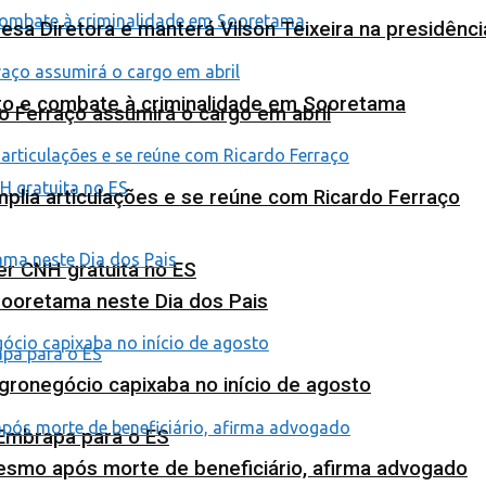
esa Diretora e manterá Vilson Teixeira na presidênc
nto e combate à criminalidade em Sooretama
o Ferraço assumirá o cargo em abril
plia articulações e se reúne com Ricardo Ferraço
ter CNH gratuita no ES
Sooretama neste Dia dos Pais
agronegócio capixaba no início de agosto
 Embrapa para o ES
esmo após morte de beneficiário, afirma advogado