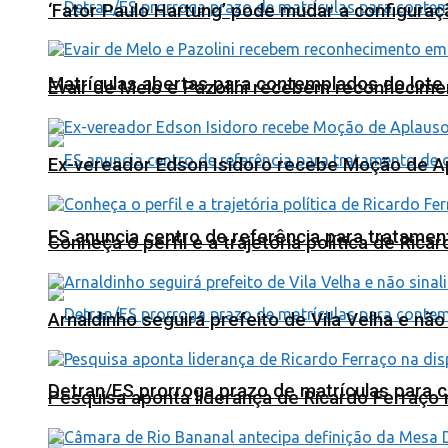
‘Fator Paulo Hartung’ pode mudar a configuraç
Matrículas abertas para contemplados do lote
Evair de Melo e Pazolini recebem reconhecim
Ex-vereador Edson Isidoro recebe Moção de 
ES anuncia centro de referência para tratamen
Conheça o perfil e a trajetória política de Ric
Arnaldinho seguirá prefeito de Vila Velha e nã
Detran/ES prorroga prazo de matrículas para 
Pesquisa aponta liderança de Ricardo Ferraço 