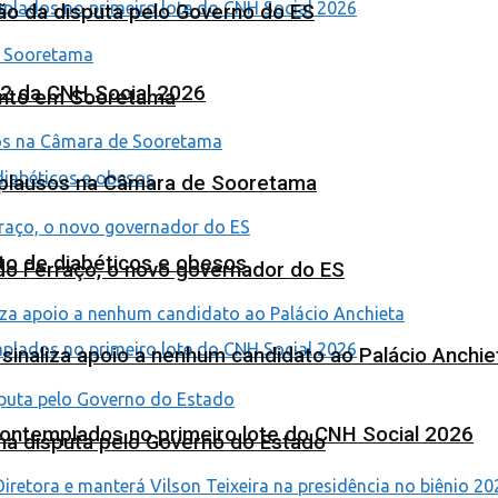
ão da disputa pelo Governo do ES
 2 da CNH Social 2026
ento em Sooretama
Aplausos na Câmara de Sooretama
to de diabéticos e obesos
ardo Ferraço, o novo governador do ES
o sinaliza apoio a nenhum candidato ao Palácio Anchie
contemplados no primeiro lote do CNH Social 2026
na disputa pelo Governo do Estado