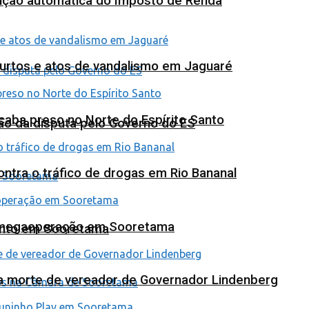
tuição automática do Imposto de Renda
furtos e atos de vandalismo em Jaguaré
 acaba preso no Norte do Espírito Santo
ão da disputa pelo Governo do ES
tra o tráfico de drogas em Rio Bananal
em megaoperação em Sooretama
ento em Sooretama
na morte de vereador de Governador Lindenberg