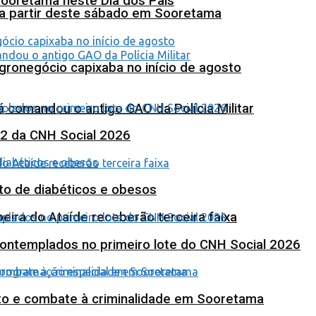
Sooretama neste Dia dos Pais
 a partir deste sábado em Sooretama
agronegócio capixaba no início de agosto
 comandou o antigo GAO da Polícia Militar
 2 da CNH Social 2026
to de diabéticos e obesos
eira do Ataíde receberão terceira faixa
contemplados no primeiro lote do CNH Social 2026
nto e combate à criminalidade em Sooretama