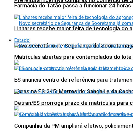
Prefeitura incentiva compras no comércio de 
Farmácia do Tatão passa a funcionar 24 horas
Linhares recebe maior feira de tecnologia do 
Estado
Novo secretário de Segurança de Sooretama já
Matrículas abertas para contemplados do lote
ES anuncia centro de referência para tratamen
Obras na ES 245: Morros do Sangali e da Cacho
Detran/ES prorroga prazo de matrículas para 
Companhia da PM ampliará efetivo, policiame