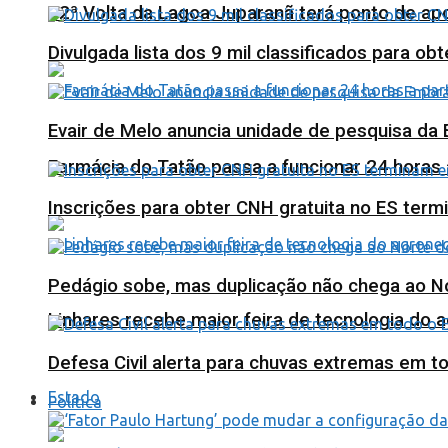
12ª Volta da Lagoa Juparanã terá ponto de a
Divulgada lista dos 9 mil classificados para ob
Evair de Melo anuncia unidade de pesquisa da
Farmácia do Tatão passa a funcionar 24 horas
Inscrições para obter CNH gratuita no ES ter
Pedágio sobe, mas duplicação não chega ao N
Linhares recebe maior feira de tecnologia do 
Defesa Civil alerta para chuvas extremas em t
Estado
Política