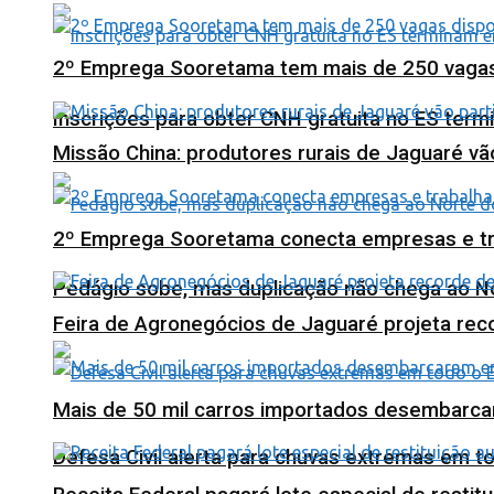
2º Emprega Sooretama tem mais de 250 vagas d
Inscrições para obter CNH gratuita no ES ter
Missão China: produtores rurais de Jaguaré vã
2º Emprega Sooretama conecta empresas e tr
Pedágio sobe, mas duplicação não chega ao N
Feira de Agronegócios de Jaguaré projeta re
Mais de 50 mil carros importados desembarca
Defesa Civil alerta para chuvas extremas em t