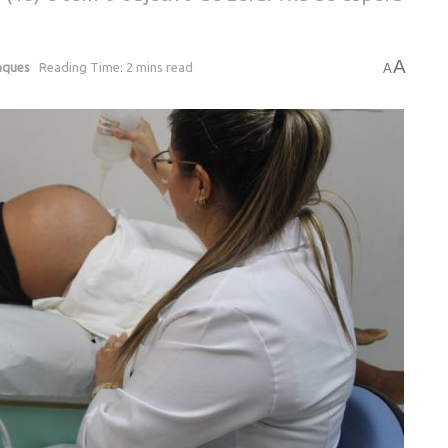
A
aques
Reading Time: 2 mins read
A