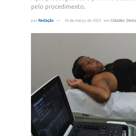
pelo procedimento.
por
Redação
16 de março de 2023
em
Cidades
,
Dest