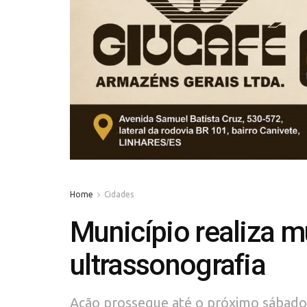
Home
Cidades
Município realiza 
ultrassonografia
Ação prossegue até o próximo sábado (