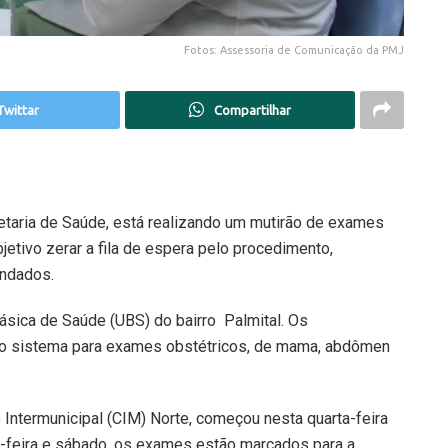
Fotos: Assessoria de Comunicação da PMJ
Twittar
Compartilhar
retaria de Saúde, está realizando um mutirão de exames
jetivo zerar a fila de espera pelo procedimento,
endados.
sica de Saúde (UBS) do bairro Palmital. Os
o sistema para exames obstétricos, de mama, abdômen
 Intermunicipal (CIM) Norte, começou nesta quarta-feira
a-feira e sábado, os exames estão marcados para a