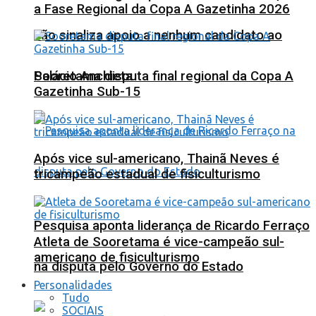
a Fase Regional da Copa A Gazetinha 2026
não sinaliza apoio a nenhum candidato ao
Sooretama disputa final regional da Copa A
Palácio Anchieta
Gazetinha Sub-15
Após vice sul-americano, Thainã Neves é
tricampeão estadual de fisiculturismo
Pesquisa aponta liderança de Ricardo Ferraço
Atleta de Sooretama é vice-campeão sul-
americano de fisiculturismo
na disputa pelo Governo do Estado
Personalidades
Tudo
SOCIAIS