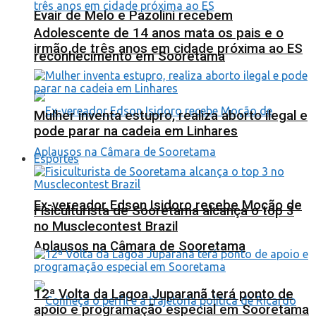
Evair de Melo e Pazolini recebem
Adolescente de 14 anos mata os pais e o
irmão de três anos em cidade próxima ao ES
reconhecimento em Sooretama
Mulher inventa estupro, realiza aborto ilegal e
pode parar na cadeia em Linhares
Esportes
Ex-vereador Edson Isidoro recebe Moção de
Fisiculturista de Sooretama alcança o top 3
no Musclecontest Brazil
Aplausos na Câmara de Sooretama
12ª Volta da Lagoa Juparanã terá ponto de
apoio e programação especial em Sooretama