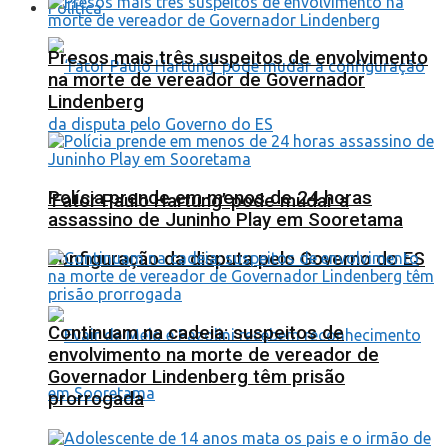
Política
Presos mais três suspeitos de envolvimento
na morte de vereador de Governador
Lindenberg
Polícia prende em menos de 24 horas
‘Fator Paulo Hartung’ pode mudar a
assassino de Juninho Play em Sooretama
configuração da disputa pelo Governo do ES
Continuam na cadeia: suspeitos de
envolvimento na morte de vereador de
Governador Lindenberg têm prisão
prorrogada