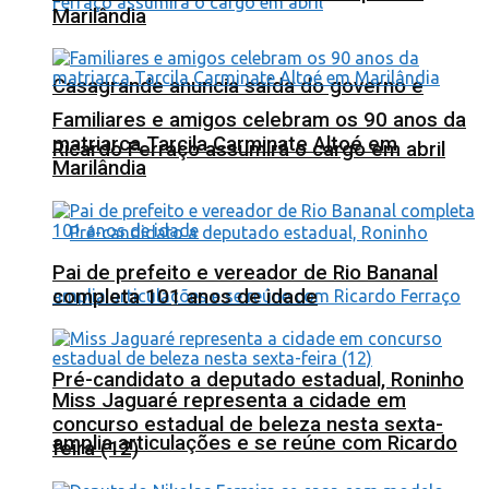
Marilândia
Casagrande anuncia saída do governo e
Familiares e amigos celebram os 90 anos da
matriarca Tarcila Carminate Altoé em
Ricardo Ferraço assumirá o cargo em abril
Marilândia
Pai de prefeito e vereador de Rio Bananal
completa 101 anos de idade
Pré-candidato a deputado estadual, Roninho
Miss Jaguaré representa a cidade em
concurso estadual de beleza nesta sexta-
amplia articulações e se reúne com Ricardo
feira (12)