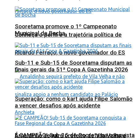
Sooretama promove o 1º Campeonato
Municipal de Bocha
Conheça o perfil e a trajetória política de
Ricardo Ferraço, o novo governador do ES
Sub-11 e Sub-15 de Sooretama disputam as
finais gerais da 51ª Copa A Gazetinha 2026
Superação: como o kart ajuda Filipe Salomão
a vencer desafios após acidente
É CAMPEÃO! Sub-15 de Sooretama conquista
Arnaldinho seguirá prefeito de Vila Velha e