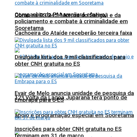
Companhia da PM ampliará efetivo,
Obras na ES 245: Morros do Sangali e da
policiamento e combate à criminalidade em
Sooretama
Cachoeira do Ataíde receberão terceira faixa
Divulgada lista dos 9 mil classificados para
obter CNH gratuita no ES
Evair de Melo anuncia unidade de pesquisa da
12ª Volta da Lagoa Juparanã terá ponto de
Embrapa para o ES
apoio e programação especial em Sooretama
Inscrições para obter CNH gratuita no ES
terminam em 31 de março