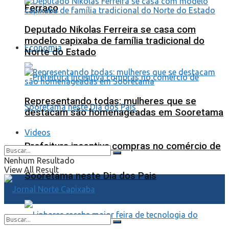
Ferraço
Deputado Nikolas Ferreira se casa com
modelo capixaba de família tradicional do
Economia
Norte do Estado
Representando todas: mulheres que se
destacam são homenageadas em Sooretama
Videos
Prefeitura incentiva compras no comércio de
Nenhum Resultado
View All Result
Sooretama neste Dia dos Pais