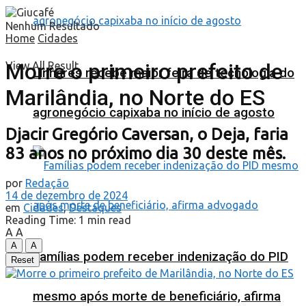
Nenhum Resultado
Home
Cidades
Morre o primeiro prefeito de
View All Result
Linhares recebe maior feira de tecnologia do
Marilândia, no Norte do ES
agronegócio capixaba no início de agosto
Djacir Gregório Caversan, o Deja, faria
83 anos no próximo dia 30 deste mês.
por
Redação
14 de dezembro de 2024
em
Cidades
,
Destaques
Reading Time: 1 min read
A
A
A
A
Famílias podem receber indenização do PID
Reset
mesmo após morte de beneficiário, afirma