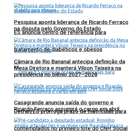
Pesquisa aponta liderança de Ricardo Ferraço
na disputa pelo Governo do Estado
ES anuncia centro de referência para
tratamento de diabéticos e obesos
Câmara de Rio Bananal antecipa definição da
Mesa Diretora e manterá Vilson Teixeira na
presidência no biênio 2027–2028
Casagrande anuncia saída do governo e
Ricardo Ferraço assumirá o cargo em abril
Detran/ES prorroga prazo de matrículas para
contemplados no primeiro lote do CNH Social