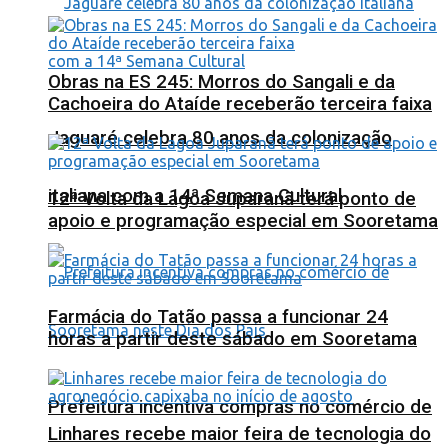
Obras na ES 245: Morros do Sangali e da
Cachoeira do Ataíde receberão terceira faixa
Jaguaré celebra 80 anos da colonização
italiana com a 14ª Semana Cultural
12ª Volta da Lagoa Juparanã terá ponto de
apoio e programação especial em Sooretama
Farmácia do Tatão passa a funcionar 24
horas a partir deste sábado em Sooretama
Prefeitura incentiva compras no comércio de
Linhares recebe maior feira de tecnologia do