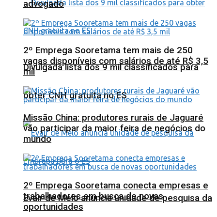
advogado
2º Emprega Sooretama tem mais de 250
vagas disponíveis com salários de até R$ 3,5
Divulgada lista dos 9 mil classificados para
mil
obter CNH gratuita no ES
Missão China: produtores rurais de Jaguaré
vão participar da maior feira de negócios do
mundo
2º Emprega Sooretama conecta empresas e
trabalhadores em busca de novas
Evair de Melo anuncia unidade de pesquisa da
oportunidades