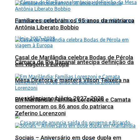
Familiares celebram os 95 anos da matriarca
Antônia Liberato Bobbio
Casal de Marilândia celebra Bodas de Pérola
Câmara de Rio Bananal antecipa definição da
em viagem à Europa
Mesa Diretora e manterá Vilson Teixeira na
presidência no biênio 2027–2028
Em Marilândia: Famílias Lorenzoni e Camata
comemoram os 86 anos do patriarca
Zeferino Lorenzoni
Sociais – Aniversário em dose dupla em