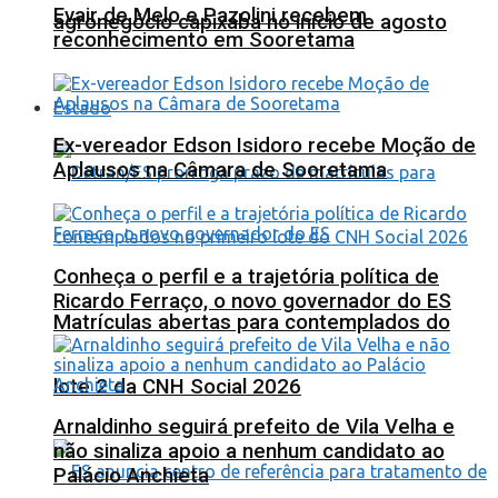
Evair de Melo e Pazolini recebem
agronegócio capixaba no início de agosto
reconhecimento em Sooretama
Estado
Ex-vereador Edson Isidoro recebe Moção de
Aplausos na Câmara de Sooretama
Conheça o perfil e a trajetória política de
Ricardo Ferraço, o novo governador do ES
Matrículas abertas para contemplados do
lote 2 da CNH Social 2026
Arnaldinho seguirá prefeito de Vila Velha e
não sinaliza apoio a nenhum candidato ao
Palácio Anchieta