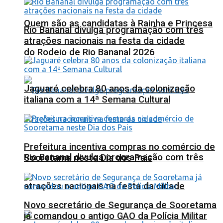
Quem são as candidatas à Rainha e Princesa
Rio Bananal divulga programação com três
atrações nacionais na festa da cidade
do Rodeio de Rio Bananal 2026
Jaguaré celebra 80 anos da colonização
italiana com a 14ª Semana Cultural
Prefeitura incentiva compras no comércio de
Rio Bananal divulga programação com três
Sooretama neste Dia dos Pais
atrações nacionais na festa da cidade
Novo secretário de Segurança de Sooretama
já comandou o antigo GAO da Polícia Militar