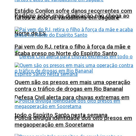
Estádio Conilon sofre danos recorrentes com
Pedágio sobe, mas duplicação não chega ao
furtos e atos de vandalismo em Jaguaré
Norte do ES
Pai vem do RJ, retira o filho à força da mãe e
acaba preso no Norte do Espírito Santo
Quem são os presos em mais uma operação
contra o tráfico de drogas em Rio Bananal
Defesa Civil alerta para chuvas extremas em
todo o Espírito Santo nesta semana
Polícia divulga identidade dos oito presos em
megaoperação em Sooretama