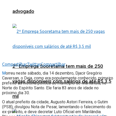
advogado
Compartilhar
Twittar
Compartilhar
2º Emprega Sooretama tem mais de 250
M
orreu neste sábado, dia 14 dezembro, Djacir Gregório
Caversan, o Deja, como era popularmente conhecido, primeiro
vagas disponíveis com salários de até R$ 3,5
prefeito da história política do município de Marilândia, no
Norte do Espírito Santo. Ele faria 83 anos de idade no
próximo dia 30.
mil
O atual prefeito da cidade, Augusto Astori Ferreira, o Gutim
(PSB), divulgou Nota de Pesar, lamentando o falecimento do
ex-prefeito, e deve decretar Luto Oficial em Marilândia.