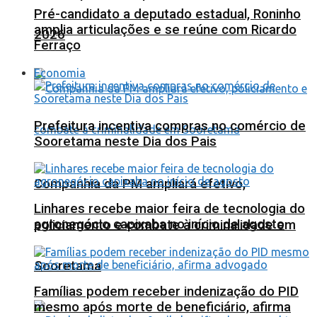
Pré-candidato a deputado estadual, Roninho
amplia articulações e se reúne com Ricardo
2026
Ferraço
Economia
Prefeitura incentiva compras no comércio de
Sooretama neste Dia dos Pais
Companhia da PM ampliará efetivo,
Linhares recebe maior feira de tecnologia do
agronegócio capixaba no início de agosto
policiamento e combate à criminalidade em
Sooretama
Famílias podem receber indenização do PID
mesmo após morte de beneficiário, afirma