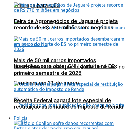
Embrapa para o ES
Feira de Agronegócios de Jaguaré projeta
recorde de R$ 770 milhões em negócios
Mais de 50 mil carros importados
Inscrições para obter CNH gratuita no ES
desembarcaram em porto do Norte do ES no
primeiro semestre de 2026
terminam em 31 de março
Receita Federal pagará lote especial de
restituição automática do Imposto de Renda
Polícia