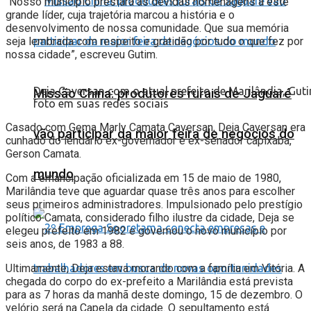
“Nosso município prestará as devidas homenagens a este
grande líder, cuja trajetória marcou a história e o
desenvolvimento de nossa comunidade. Que sua memória
seja lembrada com respeito e gratidão por tudo o que fez por
nossa cidade”, escreveu Gutim.
Deja Caversan com o atual prefeito de Marilândia, Guti
Missão China: produtores rurais de Jaguaré
foto em suas redes sociais
Casado com Gema Marly Camata Caversan, Deja Caversan era
vão participar da maior feira de negócios do
cunhado do lendário ex-governador e ex-senador capixaba,
Gerson Camata.
mundo
Com a emancipação oficializada em 15 de maio de 1980,
Marilândia teve que aguardar quase três anos para escolher
seus primeiros administradores. Impulsionado pelo prestígio
político Camata, considerado filho ilustre da cidade, Deja se
elegeu prefeito em 1982 e governou o novo município por
seis anos, de 1983 a 88.
Ultimamente, Deja estava morando com a família em Vitória. A
chegada do corpo do ex-prefeito a Marilândia está prevista
para as 7 horas da manhã deste domingo, 15 de dezembro. O
velório será na Capela da cidade. O sepultamento está