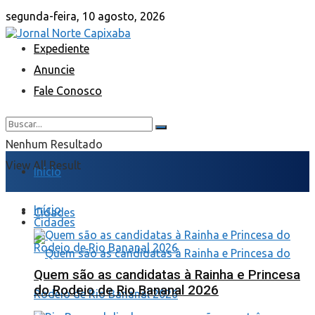
segunda-feira, 10 agosto, 2026
Expediente
Anuncie
Fale Conosco
Nenhum Resultado
View All Result
Início
Início
Cidades
Cidades
Quem são as candidatas à Rainha e Princesa
do Rodeio de Rio Bananal 2026