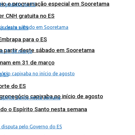
poio e programação especial em Sooretama
ter CNH gratuita no ES
 Embrapa para o ES
 a partir deste sábado em Sooretama
minam em 31 de março
orte do ES
agronegócio capixaba no início de agosto
odo o Espírito Santo nesta semana