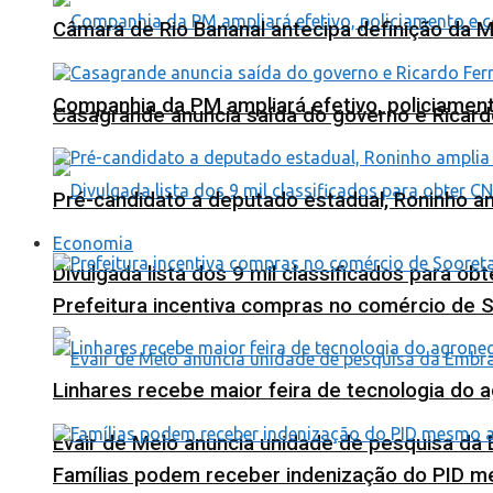
Câmara de Rio Bananal antecipa definição da M
Companhia da PM ampliará efetivo, policiame
Casagrande anuncia saída do governo e Ricard
Pré-candidato a deputado estadual, Roninho am
Economia
Divulgada lista dos 9 mil classificados para ob
Prefeitura incentiva compras no comércio de 
Linhares recebe maior feira de tecnologia do 
Evair de Melo anuncia unidade de pesquisa da
Famílias podem receber indenização do PID m