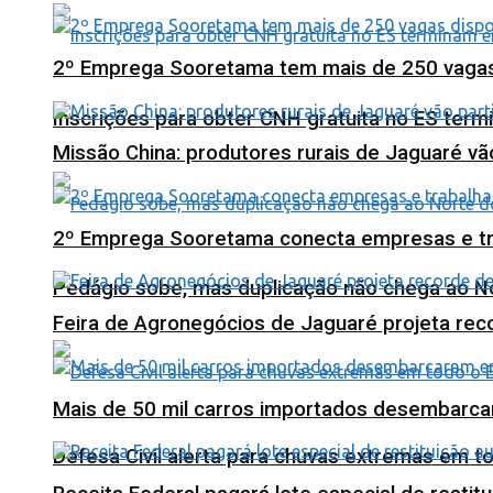
2º Emprega Sooretama tem mais de 250 vagas d
Inscrições para obter CNH gratuita no ES ter
Missão China: produtores rurais de Jaguaré vã
2º Emprega Sooretama conecta empresas e tr
Pedágio sobe, mas duplicação não chega ao N
Feira de Agronegócios de Jaguaré projeta re
Mais de 50 mil carros importados desembarca
Defesa Civil alerta para chuvas extremas em t