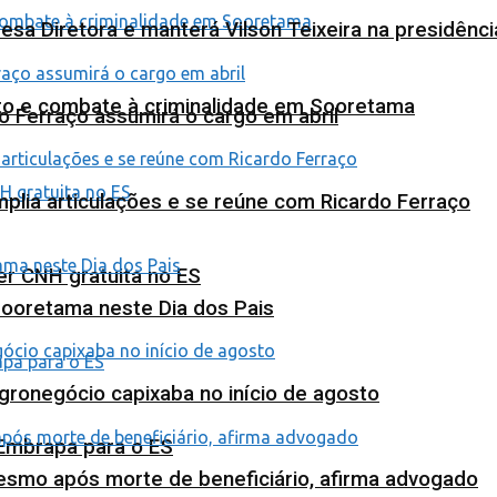
esa Diretora e manterá Vilson Teixeira na presidênc
nto e combate à criminalidade em Sooretama
o Ferraço assumirá o cargo em abril
plia articulações e se reúne com Ricardo Ferraço
ter CNH gratuita no ES
Sooretama neste Dia dos Pais
agronegócio capixaba no início de agosto
 Embrapa para o ES
esmo após morte de beneficiário, afirma advogado