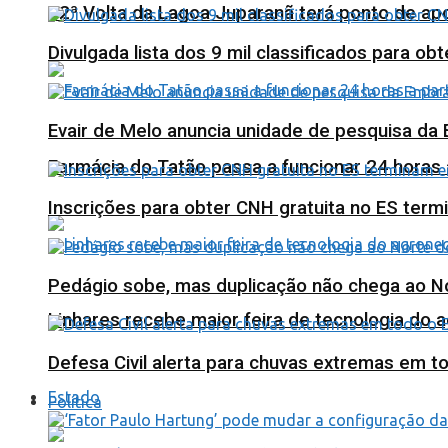
12ª Volta da Lagoa Juparanã terá ponto de a
Divulgada lista dos 9 mil classificados para ob
Evair de Melo anuncia unidade de pesquisa da
Farmácia do Tatão passa a funcionar 24 horas
Inscrições para obter CNH gratuita no ES ter
Pedágio sobe, mas duplicação não chega ao N
Linhares recebe maior feira de tecnologia do 
Defesa Civil alerta para chuvas extremas em t
Estado
Política