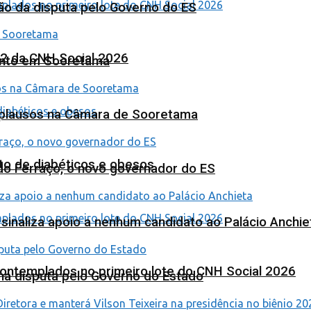
ão da disputa pelo Governo do ES
 2 da CNH Social 2026
ento em Sooretama
Aplausos na Câmara de Sooretama
to de diabéticos e obesos
ardo Ferraço, o novo governador do ES
o sinaliza apoio a nenhum candidato ao Palácio Anchie
contemplados no primeiro lote do CNH Social 2026
na disputa pelo Governo do Estado