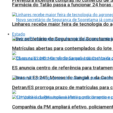
Prefeitura incentiva compras no comércio de 
Farmácia do Tatão passa a funcionar 24 horas
Linhares recebe maior feira de tecnologia do 
Estado
Novo secretário de Segurança de Sooretama já
Matrículas abertas para contemplados do lote
ES anuncia centro de referência para tratamen
Obras na ES 245: Morros do Sangali e da Cacho
Detran/ES prorroga prazo de matrículas para 
Companhia da PM ampliará efetivo, policiame