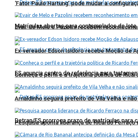
‘Fator Paulo Hartung’ pode mudar a configuraç
Matrículas abertas para contemplados do lote
Evair de Melo e Pazolini recebem reconhecim
Ex-vereador Edson Isidoro recebe Moção de 
ES anuncia centro de referência para tratamen
Conheça o perfil e a trajetória política de Ric
Arnaldinho seguirá prefeito de Vila Velha e nã
Detran/ES prorroga prazo de matrículas para 
Pesquisa aponta liderança de Ricardo Ferraço 