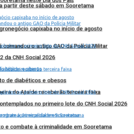
Sooretama neste Dia dos Pais
 a partir deste sábado em Sooretama
agronegócio capixaba no início de agosto
 comandou o antigo GAO da Polícia Militar
 2 da CNH Social 2026
to de diabéticos e obesos
eira do Ataíde receberão terceira faixa
contemplados no primeiro lote do CNH Social 2026
nto e combate à criminalidade em Sooretama