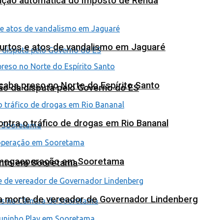
tuição automática do Imposto de Renda
furtos e atos de vandalismo em Jaguaré
 acaba preso no Norte do Espírito Santo
ão da disputa pelo Governo do ES
tra o tráfico de drogas em Rio Bananal
em megaoperação em Sooretama
ento em Sooretama
na morte de vereador de Governador Lindenberg