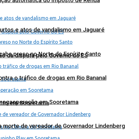
tuição automática do Imposto de Renda
furtos e atos de vandalismo em Jaguaré
 acaba preso no Norte do Espírito Santo
ão da disputa pelo Governo do ES
tra o tráfico de drogas em Rio Bananal
em megaoperação em Sooretama
ento em Sooretama
na morte de vereador de Governador Lindenberg