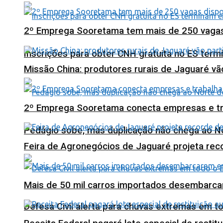
2º Emprega Sooretama tem mais de 250 vagas d
Inscrições para obter CNH gratuita no ES ter
Missão China: produtores rurais de Jaguaré vã
2º Emprega Sooretama conecta empresas e tr
Pedágio sobe, mas duplicação não chega ao N
Feira de Agronegócios de Jaguaré projeta re
Mais de 50 mil carros importados desembarca
Defesa Civil alerta para chuvas extremas em t