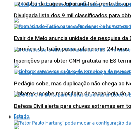
12ª Volta da Lagoa Juparanã terá ponto de a
Divulgada lista dos 9 mil classificados para ob
Evair de Melo anuncia unidade de pesquisa da
Farmácia do Tatão passa a funcionar 24 horas
Inscrições para obter CNH gratuita no ES ter
Pedágio sobe, mas duplicação não chega ao N
Linhares recebe maior feira de tecnologia do 
Defesa Civil alerta para chuvas extremas em t
Estado
Política