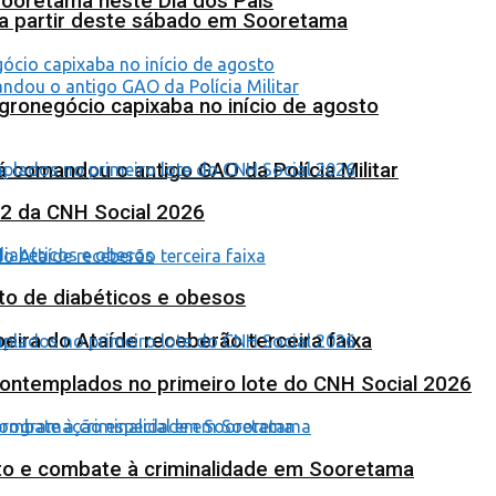
Sooretama neste Dia dos Pais
 a partir deste sábado em Sooretama
agronegócio capixaba no início de agosto
 comandou o antigo GAO da Polícia Militar
 2 da CNH Social 2026
to de diabéticos e obesos
eira do Ataíde receberão terceira faixa
contemplados no primeiro lote do CNH Social 2026
nto e combate à criminalidade em Sooretama