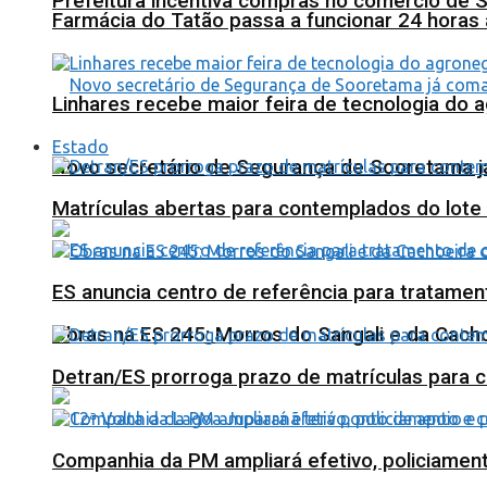
Prefeitura incentiva compras no comércio de 
Farmácia do Tatão passa a funcionar 24 horas
Linhares recebe maior feira de tecnologia do 
Estado
Novo secretário de Segurança de Sooretama já
Matrículas abertas para contemplados do lote
ES anuncia centro de referência para tratamen
Obras na ES 245: Morros do Sangali e da Cacho
Detran/ES prorroga prazo de matrículas para 
Companhia da PM ampliará efetivo, policiame