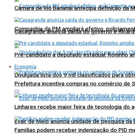
Câmara de Rio Bananal antecipa definição da M
Companhia da PM ampliará efetivo, policiame
Casagrande anuncia saída do governo e Ricard
Pré-candidato a deputado estadual, Roninho am
Economia
Divulgada lista dos 9 mil classificados para ob
Prefeitura incentiva compras no comércio de 
Linhares recebe maior feira de tecnologia do 
Evair de Melo anuncia unidade de pesquisa da
Famílias podem receber indenização do PID m