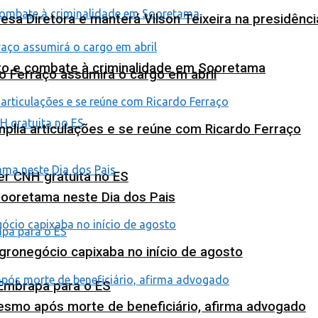
esa Diretora e manterá Vilson Teixeira na presidênc
nto e combate à criminalidade em Sooretama
o Ferraço assumirá o cargo em abril
plia articulações e se reúne com Ricardo Ferraço
ter CNH gratuita no ES
Sooretama neste Dia dos Pais
agronegócio capixaba no início de agosto
 Embrapa para o ES
esmo após morte de beneficiário, afirma advogado