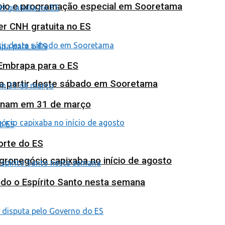
poio e programação especial em Sooretama
ter CNH gratuita no ES
 Embrapa para o ES
 a partir deste sábado em Sooretama
minam em 31 de março
orte do ES
agronegócio capixaba no início de agosto
odo o Espírito Santo nesta semana