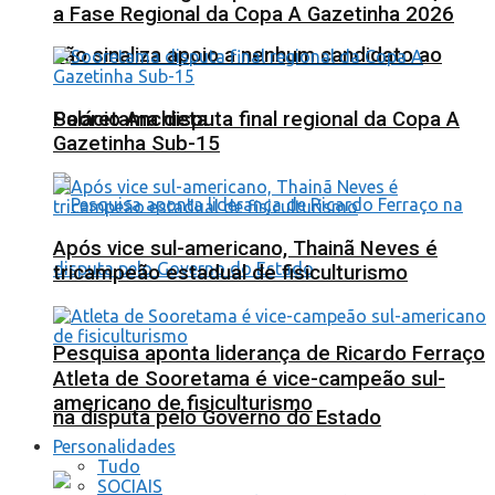
a Fase Regional da Copa A Gazetinha 2026
não sinaliza apoio a nenhum candidato ao
Sooretama disputa final regional da Copa A
Palácio Anchieta
Gazetinha Sub-15
Após vice sul-americano, Thainã Neves é
tricampeão estadual de fisiculturismo
Pesquisa aponta liderança de Ricardo Ferraço
Atleta de Sooretama é vice-campeão sul-
americano de fisiculturismo
na disputa pelo Governo do Estado
Personalidades
Tudo
SOCIAIS