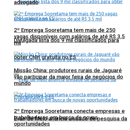
advogado
2º Emprega Sooretama tem mais de 250
vagas disponíveis com salários de até R$ 3,5
Divulgada lista dos 9 mil classificados para
mil
obter CNH gratuita no ES
Missão China: produtores rurais de Jaguaré
vão participar da maior feira de negócios do
mundo
2º Emprega Sooretama conecta empresas e
trabalhadores em busca de novas
Evair de Melo anuncia unidade de pesquisa da
oportunidades