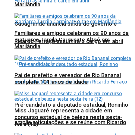
Marilândia
Casagrande anuncia saída do governo e
Familiares e amigos celebram os 90 anos da
matriarca Tarcila Carminate Altoé em
Ricardo Ferraço assumirá o cargo em abril
Marilândia
Pai de prefeito e vereador de Rio Bananal
completa 101 anos de idade
Pré-candidato a deputado estadual, Roninho
Miss Jaguaré representa a cidade em
concurso estadual de beleza nesta sexta-
amplia articulações e se reúne com Ricardo
feira (12)