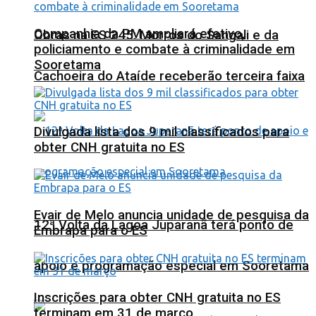
Companhia da PM ampliará efetivo,
Obras na ES 245: Morros do Sangali e da
policiamento e combate à criminalidade em
Sooretama
Cachoeira do Ataíde receberão terceira faixa
Divulgada lista dos 9 mil classificados para
obter CNH gratuita no ES
Evair de Melo anuncia unidade de pesquisa da
12ª Volta da Lagoa Juparanã terá ponto de
Embrapa para o ES
apoio e programação especial em Sooretama
Inscrições para obter CNH gratuita no ES
terminam em 31 de março