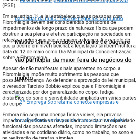
(PSB).
Em seu artigo 1º, a lei estabelece que as pessoas com
Fibromialgia devem ser consideradas portadoras de
impedimentos de longo prazo de natureza física que podem
obstruir a sua plena e efetiva participação na sociedade em
relação a outros que não possuem a doença. A exemplo do
Missão China: produtores rurais de Jaguaré
que já ocorre em nível nacional, a legislação também institui a
data de 12 de maio como Dia Municipal da Conscientização
sobre a Fibromialgia.
vão participar da maior feira de negócios do
Apesar de não manifestar sinais aparentes no corpo, a
Fibromialgia impõe muito sofrimento às pessoas que
mundo
possuem a doença. Ao defender a aprovação da lei municipal,
o vereador Tarcísio Bobbio explicou que a Fibromialgia é
caracterizada por dor generalizada no corpo, fadiga,
distúrbios do sono e sensibilidade ampliada em várias partes
do corpo.
Embora não seja uma doença física visível, ela provoca
impactos significativos na qualidade de vida e na capacidade
funcional das pessoas afetadas, impondo limitações nas
atividades e no cotidiano diário, como no trabalho, no sono e
na realização de tarefas simples.