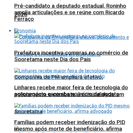
Pré-candidato a deputado estadual, Roninho
amplia articulações e se reúne com Ricardo
2026
Ferraço
Economia
Prefeitura incentiva compras no comércio de
Sooretama neste Dia dos Pais
Companhia da PM ampliará efetivo,
Linhares recebe maior feira de tecnologia do
agronegócio capixaba no início de agosto
policiamento e combate à criminalidade em
Sooretama
Famílias podem receber indenização do PID
mesmo após morte de beneficiário, afirma