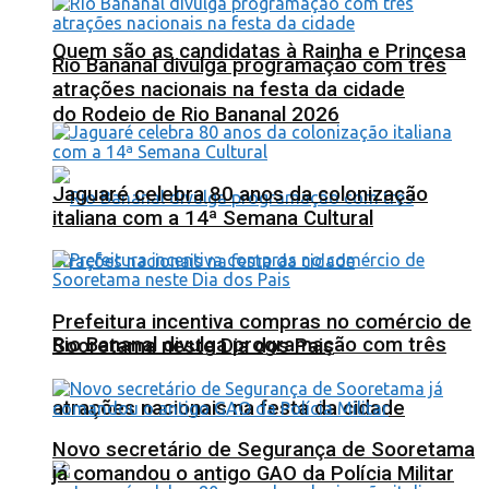
Quem são as candidatas à Rainha e Princesa
Rio Bananal divulga programação com três
atrações nacionais na festa da cidade
do Rodeio de Rio Bananal 2026
Jaguaré celebra 80 anos da colonização
italiana com a 14ª Semana Cultural
Prefeitura incentiva compras no comércio de
Rio Bananal divulga programação com três
Sooretama neste Dia dos Pais
atrações nacionais na festa da cidade
Novo secretário de Segurança de Sooretama
já comandou o antigo GAO da Polícia Militar