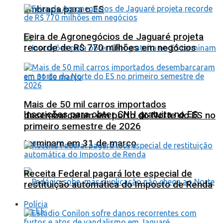
Embrapa para o ES
Feira de Agronegócios de Jaguaré projeta
recorde de R$ 770 milhões em negócios
Mais de 50 mil carros importados
Inscrições para obter CNH gratuita no ES
desembarcaram em porto do Norte do ES no
primeiro semestre de 2026
terminam em 31 de março
Receita Federal pagará lote especial de
restituição automática do Imposto de Renda
Polícia