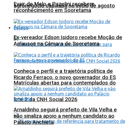
Evair de Melo e Pazolini recebem
agronegócio capixaba no início de agosto
reconhecimento em Sooretama
Estado
Ex-vereador Edson Isidoro recebe Moção de
Aplausos na Câmara de Sooretama
Conheça o perfil e a trajetória política de
Ricardo Ferraço, o novo governador do ES
Matrículas abertas para contemplados do
lote 2 da CNH Social 2026
Arnaldinho seguirá prefeito de Vila Velha e
não sinaliza apoio a nenhum candidato ao
Palácio Anchieta