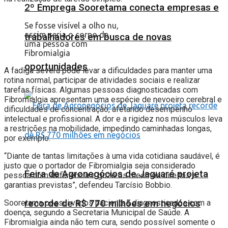
2º Emprega Sooretama conecta empresas e
Se fosse visível a olho nu,
assim seria o corpo de
trabalhadores em busca de novas
uma pessoa com
Fibromialgia
oportunidades
A fadiga severa pode levar a dificuldades para manter uma
rotina normal, participar de atividades sociais e realizar
tarefas físicas. Algumas pessoas diagnosticadas com
Fibromialgia apresentam uma espécie de nevoeiro cerebral e
dificuldades de concentração, afetando desempenho
intelectual e profissional. A dor e a rigidez nos músculos leva
a restrições na mobilidade, impedindo caminhadas longas,
por exemplo.
“Diante de tantas limitações à uma vida cotidiana saudável, é
justo que o portador de Fibromialgia seja considerado
Feira de Agronegócios de Jaguaré projeta
pessoa com deficiência e goze os mesmos direitos e
garantias previstas”, defendeu Tarcísio Bobbio.
recorde de R$ 770 milhões em negócios
Sooretama possui vários pacientes diagnosticados com a
doença, segundo a Secretaria Municipal de Saúde. A
Fibromialgia ainda não tem cura, sendo possível somente o