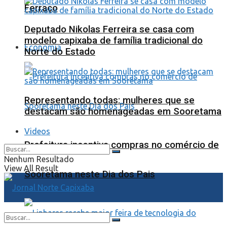
Ferraço
Deputado Nikolas Ferreira se casa com
modelo capixaba de família tradicional do
Economia
Norte do Estado
Representando todas: mulheres que se
destacam são homenageadas em Sooretama
Videos
Prefeitura incentiva compras no comércio de
Nenhum Resultado
View All Result
Sooretama neste Dia dos Pais