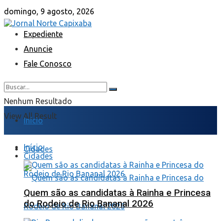
domingo, 9 agosto, 2026
Expediente
Anuncie
Fale Conosco
Nenhum Resultado
View All Result
Início
Início
Cidades
Cidades
Quem são as candidatas à Rainha e Princesa
do Rodeio de Rio Bananal 2026