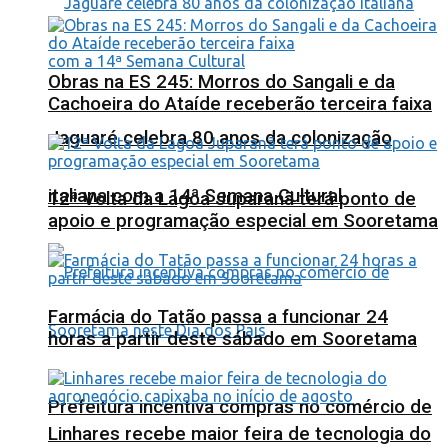
Obras na ES 245: Morros do Sangali e da
Cachoeira do Ataíde receberão terceira faixa
Jaguaré celebra 80 anos da colonização
italiana com a 14ª Semana Cultural
12ª Volta da Lagoa Juparanã terá ponto de
apoio e programação especial em Sooretama
Farmácia do Tatão passa a funcionar 24
horas a partir deste sábado em Sooretama
Prefeitura incentiva compras no comércio de
Linhares recebe maior feira de tecnologia do