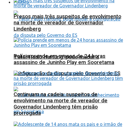
Política
Presos mais três suspeitos de envolvimento
na morte de vereador de Governador
Lindenberg
Polícia prende em menos de 24 horas
‘Fator Paulo Hartung’ pode mudar a
assassino de Juninho Play em Sooretama
configuração da disputa pelo Governo do ES
Continuam na cadeia: suspeitos de
envolvimento na morte de vereador de
Governador Lindenberg têm prisão
prorrogada