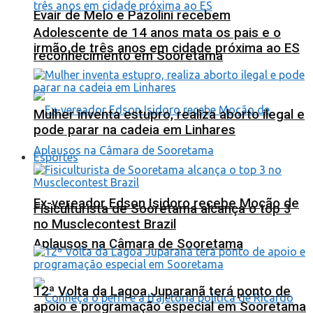
Evair de Melo e Pazolini recebem
Adolescente de 14 anos mata os pais e o
irmão de três anos em cidade próxima ao ES
reconhecimento em Sooretama
Mulher inventa estupro, realiza aborto ilegal e
pode parar na cadeia em Linhares
Esportes
Ex-vereador Edson Isidoro recebe Moção de
Fisiculturista de Sooretama alcança o top 3
no Musclecontest Brazil
Aplausos na Câmara de Sooretama
12ª Volta da Lagoa Juparanã terá ponto de
apoio e programação especial em Sooretama