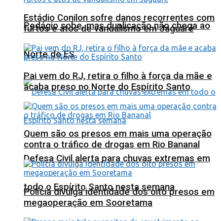
Estádio Conilon sofre danos recorrentes com
Pedágio sobe, mas duplicação não chega ao
furtos e atos de vandalismo em Jaguaré
Norte do ES
Pai vem do RJ, retira o filho à força da mãe e
acaba preso no Norte do Espírito Santo
Quem são os presos em mais uma operação
contra o tráfico de drogas em Rio Bananal
Defesa Civil alerta para chuvas extremas em
todo o Espírito Santo nesta semana
Polícia divulga identidade dos oito presos em
megaoperação em Sooretama