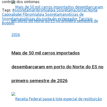
controle dos sintomas.
Tags:
#sooretama
Fibromialgia Sooretama
Jornal Norte
Capixaba
lei Fibromialgia Sooretama
notícias de
Sooretama
notícias do norte do es
Vereador Tarcísio
Bobbio
Mais de 50 mil carros importados
desembarcaram em porto do Norte do ES no
primeiro semestre de 2026