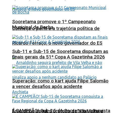
Sooretama promove o 1º Campeonato
Municipal de Bocha
Conheça o perfil e a trajetória política de
Ricardo Ferraço, o novo governador do ES
Sub-11 e Sub-15 de Sooretama disputam as
finais gerais da 51ª Copa A Gazetinha 2026
Superação: como o kart ajuda Filipe Salomão
a vencer desafios após acidente
É CAMPEÃO! Sub-15 de Sooretama conquista
Arnaldinho seguirá prefeito de Vila Velha e