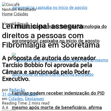
Nenhum Resultado
Home
Cidades
Lei municipal assegura
View All Result
Linhares recebe maior feira de tecnologia do
direitos a pessoas com
agronegócio capixaba no início de agosto
Fibromialgia em Sooretama
A proposta de autoria do vereador
Tarcísio Bobbio foi aprovada pela
Câmara e sancionada pelo Poder
Executivo.
por
Redação
Famílias podem receber indenização do PID
31 de maio de 2024
em
Cidades
,
Destaques
Reading Time: 2 mins read
mesmo após morte de beneficiário, afirma
A
A