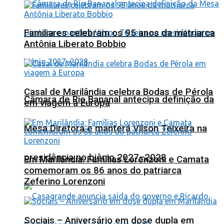
Familiares celebram os 95 anos da matriarca
Antônia Liberato Bobbio
Casal de Marilândia celebra Bodas de Pérola
Câmara de Rio Bananal antecipa definição da
em viagem à Europa
Mesa Diretora e manterá Vilson Teixeira na
presidência no biênio 2027–2028
Em Marilândia: Famílias Lorenzoni e Camata
comemoram os 86 anos do patriarca
Zeferino Lorenzoni
Sociais – Aniversário em dose dupla em