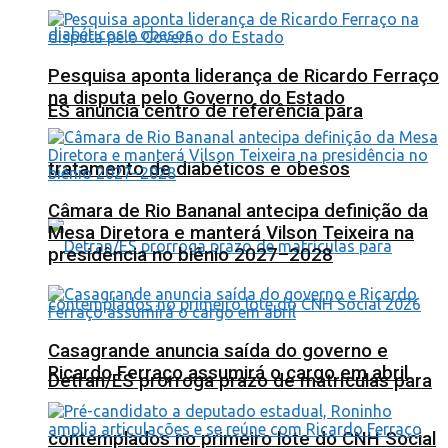
Pesquisa aponta liderança de Ricardo Ferraço
na disputa pelo Governo do Estado
ES anuncia centro de referência para
tratamento de diabéticos e obesos
Câmara de Rio Bananal antecipa definição da
Mesa Diretora e manterá Vilson Teixeira na
presidência no biênio 2027–2028
Casagrande anuncia saída do governo e
Ricardo Ferraço assumirá o cargo em abril
Detran/ES prorroga prazo de matrículas para
contemplados no primeiro lote do CNH Social