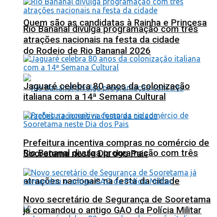
Quem são as candidatas à Rainha e Princesa
Rio Bananal divulga programação com três
atrações nacionais na festa da cidade
do Rodeio de Rio Bananal 2026
Jaguaré celebra 80 anos da colonização
italiana com a 14ª Semana Cultural
Prefeitura incentiva compras no comércio de
Rio Bananal divulga programação com três
Sooretama neste Dia dos Pais
atrações nacionais na festa da cidade
Novo secretário de Segurança de Sooretama
já comandou o antigo GAO da Polícia Militar