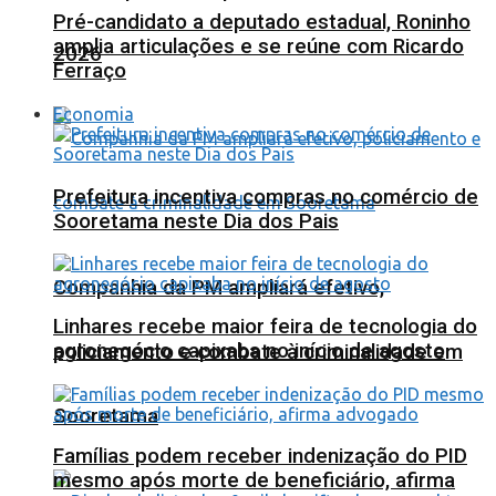
Pré-candidato a deputado estadual, Roninho
amplia articulações e se reúne com Ricardo
2026
Ferraço
Economia
Prefeitura incentiva compras no comércio de
Sooretama neste Dia dos Pais
Companhia da PM ampliará efetivo,
Linhares recebe maior feira de tecnologia do
agronegócio capixaba no início de agosto
policiamento e combate à criminalidade em
Sooretama
Famílias podem receber indenização do PID
mesmo após morte de beneficiário, afirma