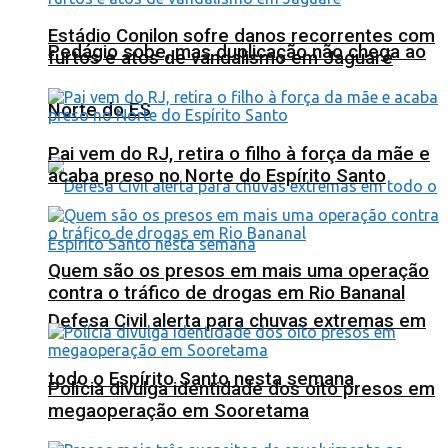
Estádio Conilon sofre danos recorrentes com
Pedágio sobe, mas duplicação não chega ao
furtos e atos de vandalismo em Jaguaré
Norte do ES
Pai vem do RJ, retira o filho à força da mãe e
acaba preso no Norte do Espírito Santo
Quem são os presos em mais uma operação
contra o tráfico de drogas em Rio Bananal
Defesa Civil alerta para chuvas extremas em
todo o Espírito Santo nesta semana
Polícia divulga identidade dos oito presos em
megaoperação em Sooretama