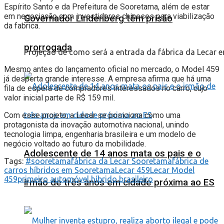
Espírito Santo e da Prefeitura de Sooretama, além de estar
em negociação com investidores chineses para viabilização
Governador Lindenberg têm prisão
da fabrica.
prorrogada
Projeção de como será a entrada da fábrica da Lecar 
Mesmo antes do lançamento oficial no mercado, o Model 459
já desperta grande interesse. A empresa afirma que há uma
fila de espera de compradores interessados no carro, cujo
valor inicial parte de R$ 159 mil.
Com esse projeto, a Lecar se posiciona como uma
protagonista da inovação automotiva nacional, unindo
tecnologia limpa, engenharia brasileira e um modelo de
negócio voltado ao futuro da mobilidade.
Adolescente de 14 anos mata os pais e o
Tags:
#sooretama
fábrica da Lecar Sooretama
fábrica de
carros híbridos em Sooretama
Lecar 459
Lecar Model
459
primeiro automóvel híbrido brasileiro
irmão de três anos em cidade próxima ao ES