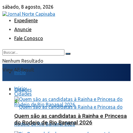
sábado, 8 agosto, 2026
Expediente
Anuncie
Fale Conosco
Nenhum Resultado
View All Result
Início
Início
Cidades
Cidades
Quem são as candidatas à Rainha e Princesa
do Rodeio de Rio Bananal 2026