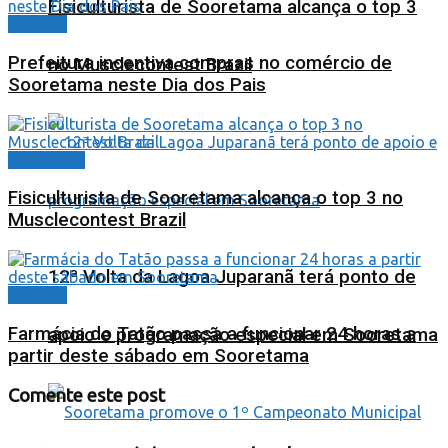
Fisiculturista de Sooretama alcança o top 3
Cidades
Prefeitura incentiva compras no comércio de
no Musclecontest Brazil
Sooretama neste Dia dos Pais
Destaques
Fisiculturista de Sooretama alcança o top 3 no
Musclecontest Brazil
12ª Volta da Lagoa Juparanã terá ponto de
Cidades
Farmácia do Tatão passa a funcionar 24 horas a
apoio e programação especial em Sooretama
partir deste sábado em Sooretama
Comente este post