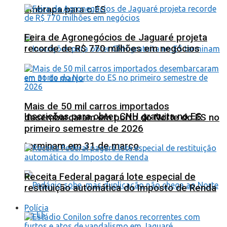
Embrapa para o ES
Feira de Agronegócios de Jaguaré projeta
recorde de R$ 770 milhões em negócios
Mais de 50 mil carros importados
Inscrições para obter CNH gratuita no ES
desembarcaram em porto do Norte do ES no
primeiro semestre de 2026
terminam em 31 de março
Receita Federal pagará lote especial de
restituição automática do Imposto de Renda
Polícia