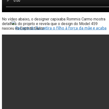
furtos e atos de vandalismo em Jaguaré
No vídeo abaixo, o designer capixaba Rommis Carmo mostra
detalhes do projeto e revela que o design do Model 459
nasceu no Espírito Santo
Pai vem do RJ, retira o filho à força da mãe e
acaba preso no Norte do Espírito Santo