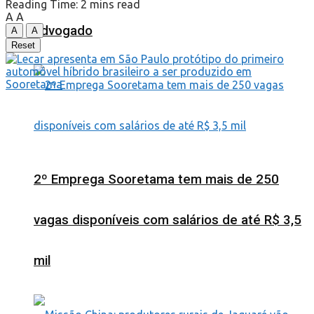
Reading Time: 2 mins read
A
A
advogado
A
A
Reset
2º Emprega Sooretama tem mais de 250
vagas disponíveis com salários de até R$ 3,5
mil