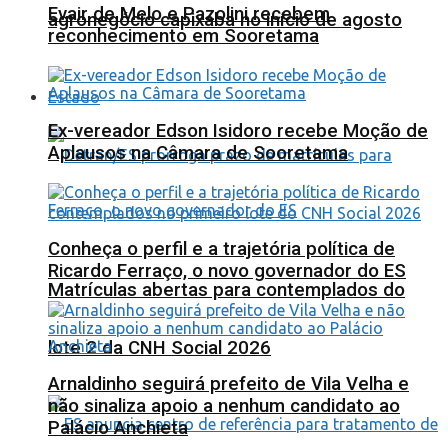
Evair de Melo e Pazolini recebem
agronegócio capixaba no início de agosto
reconhecimento em Sooretama
Estado
Ex-vereador Edson Isidoro recebe Moção de
Aplausos na Câmara de Sooretama
Conheça o perfil e a trajetória política de
Ricardo Ferraço, o novo governador do ES
Matrículas abertas para contemplados do
lote 2 da CNH Social 2026
Arnaldinho seguirá prefeito de Vila Velha e
não sinaliza apoio a nenhum candidato ao
Palácio Anchieta