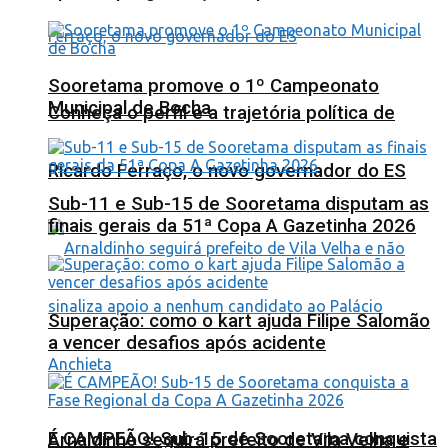
Sooretama promove o 1º Campeonato
Municipal de Bocha
Conheça o perfil e a trajetória política de
Ricardo Ferraço, o novo governador do ES
Sub-11 e Sub-15 de Sooretama disputam as
finais gerais da 51ª Copa A Gazetinha 2026
Superação: como o kart ajuda Filipe Salomão
a vencer desafios após acidente
É CAMPEÃO! Sub-15 de Sooretama conquista
Arnaldinho seguirá prefeito de Vila Velha e