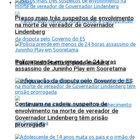
Política
Presos mais três suspeitos de envolvimento
na morte de vereador de Governador
Lindenberg
Polícia prende em menos de 24 horas
‘Fator Paulo Hartung’ pode mudar a
assassino de Juninho Play em Sooretama
configuração da disputa pelo Governo do ES
Continuam na cadeia: suspeitos de
envolvimento na morte de vereador de
Governador Lindenberg têm prisão
prorrogada