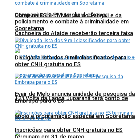
Companhia da PM ampliará efetivo,
Obras na ES 245: Morros do Sangali e da
policiamento e combate à criminalidade em
Sooretama
Cachoeira do Ataíde receberão terceira faixa
Divulgada lista dos 9 mil classificados para
obter CNH gratuita no ES
Evair de Melo anuncia unidade de pesquisa da
12ª Volta da Lagoa Juparanã terá ponto de
Embrapa para o ES
apoio e programação especial em Sooretama
Inscrições para obter CNH gratuita no ES
terminam em 31 de março