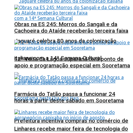
Obras na ES 245: Morros do Sangali e da
Cachoeira do Ataíde receberão terceira faixa
Jaguaré celebra 80 anos da colonização
italiana com a 14ª Semana Cultural
12ª Volta da Lagoa Juparanã terá ponto de
apoio e programação especial em Sooretama
Farmácia do Tatão passa a funcionar 24
horas a partir deste sábado em Sooretama
Prefeitura incentiva compras no comércio de
Linhares recebe maior feira de tecnologia do