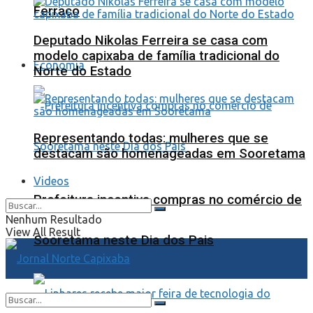
Ferraço
Deputado Nikolas Ferreira se casa com
modelo capixaba de família tradicional do
Economia
Norte do Estado
Representando todas: mulheres que se
destacam são homenageadas em Sooretama
Videos
Prefeitura incentiva compras no comércio de
Nenhum Resultado
View All Result
Sooretama neste Dia dos Pais