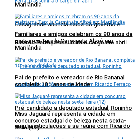
Marilândia
Casagrande anuncia saída do governo e
Familiares e amigos celebram os 90 anos da
matriarca Tarcila Carminate Altoé em
Ricardo Ferraço assumirá o cargo em abril
Marilândia
Pai de prefeito e vereador de Rio Bananal
completa 101 anos de idade
Pré-candidato a deputado estadual, Roninho
Miss Jaguaré representa a cidade em
concurso estadual de beleza nesta sexta-
amplia articulações e se reúne com Ricardo
feira (12)