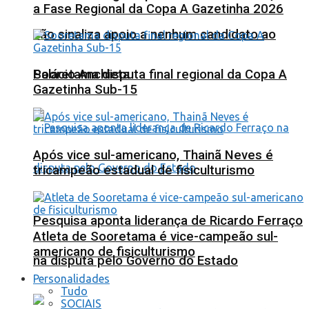
a Fase Regional da Copa A Gazetinha 2026
não sinaliza apoio a nenhum candidato ao
Sooretama disputa final regional da Copa A
Palácio Anchieta
Gazetinha Sub-15
Após vice sul-americano, Thainã Neves é
tricampeão estadual de fisiculturismo
Pesquisa aponta liderança de Ricardo Ferraço
Atleta de Sooretama é vice-campeão sul-
americano de fisiculturismo
na disputa pelo Governo do Estado
Personalidades
Tudo
SOCIAIS