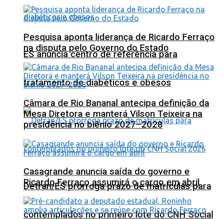
Pesquisa aponta liderança de Ricardo Ferraço
na disputa pelo Governo do Estado
ES anuncia centro de referência para
tratamento de diabéticos e obesos
Câmara de Rio Bananal antecipa definição da
Mesa Diretora e manterá Vilson Teixeira na
presidência no biênio 2027–2028
Casagrande anuncia saída do governo e
Ricardo Ferraço assumirá o cargo em abril
Detran/ES prorroga prazo de matrículas para
contemplados no primeiro lote do CNH Social