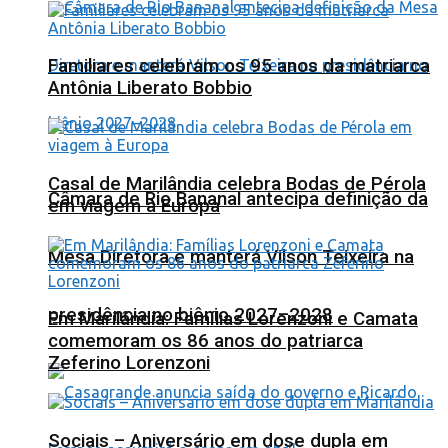
Familiares celebram os 95 anos da matriarca
Antônia Liberato Bobbio
Casal de Marilândia celebra Bodas de Pérola
Câmara de Rio Bananal antecipa definição da
em viagem à Europa
Mesa Diretora e manterá Vilson Teixeira na
presidência no biênio 2027–2028
Em Marilândia: Famílias Lorenzoni e Camata
comemoram os 86 anos do patriarca
Zeferino Lorenzoni
Sociais – Aniversário em dose dupla em