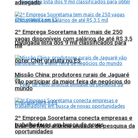
advogado
2º Emprega Sooretama tem mais de 250
vagas disponíveis com salários de até R$ 3,5
Divulgada lista dos 9 mil classificados para
mil
obter CNH gratuita no ES
Missão China: produtores rurais de Jaguaré
vão participar da maior feira de negócios do
mundo
2º Emprega Sooretama conecta empresas e
trabalhadores em busca de novas
Evair de Melo anuncia unidade de pesquisa da
oportunidades