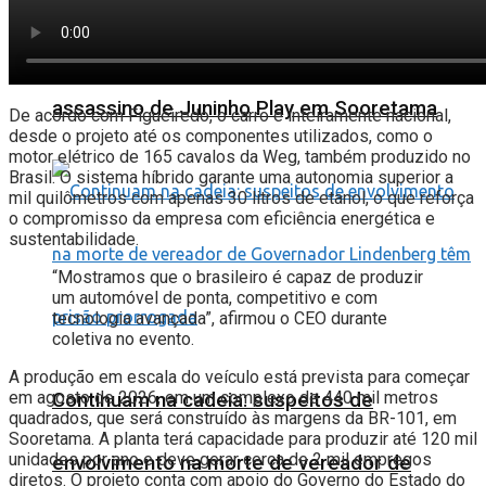
Polícia prende em menos de 24 horas
assassino de Juninho Play em Sooretama
De acordo com Figueiredo, o carro é inteiramente nacional,
desde o projeto até os componentes utilizados, como o
motor elétrico de 165 cavalos da Weg, também produzido no
Brasil. O sistema híbrido garante uma autonomia superior a
mil quilômetros com apenas 30 litros de etanol, o que reforça
o compromisso da empresa com eficiência energética e
sustentabilidade.
“Mostramos que o brasileiro é capaz de produzir
um automóvel de ponta, competitivo e com
tecnologia avançada”, afirmou o CEO durante
coletiva no evento.
A produção em escala do veículo está prevista para começar
em agosto de 2026, em um complexo de 440 mil metros
Continuam na cadeia: suspeitos de
quadrados, que será construído às margens da BR-101, em
Sooretama. A planta terá capacidade para produzir até 120 mil
unidades por ano e deve gerar cerca de 2 mil empregos
envolvimento na morte de vereador de
diretos. O projeto conta com apoio do Governo do Estado do