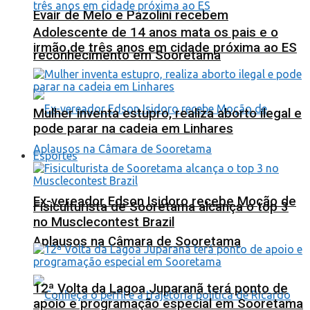
Evair de Melo e Pazolini recebem
Adolescente de 14 anos mata os pais e o
irmão de três anos em cidade próxima ao ES
reconhecimento em Sooretama
Mulher inventa estupro, realiza aborto ilegal e
pode parar na cadeia em Linhares
Esportes
Ex-vereador Edson Isidoro recebe Moção de
Fisiculturista de Sooretama alcança o top 3
no Musclecontest Brazil
Aplausos na Câmara de Sooretama
12ª Volta da Lagoa Juparanã terá ponto de
apoio e programação especial em Sooretama