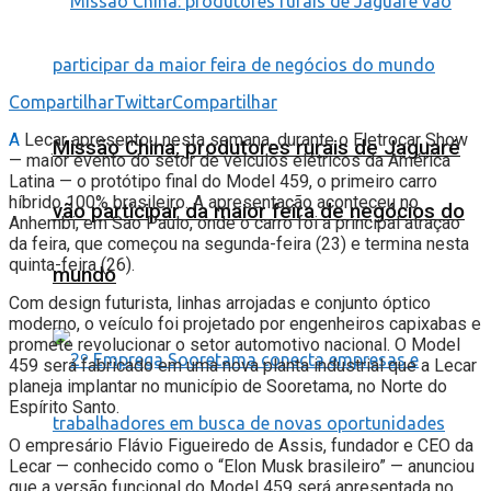
Compartilhar
Twittar
Compartilhar
A
Lecar apresentou nesta semana, durante o Eletrocar Show
Missão China: produtores rurais de Jaguaré
— maior evento do setor de veículos elétricos da América
Latina — o protótipo final do Model 459, o primeiro carro
híbrido 100% brasileiro. A apresentação aconteceu no
vão participar da maior feira de negócios do
Anhembi, em São Paulo, onde o carro foi a principal atração
da feira, que começou na segunda-feira (23) e termina nesta
quinta-feira (26).
mundo
Com design futurista, linhas arrojadas e conjunto óptico
moderno, o veículo foi projetado por engenheiros capixabas e
promete revolucionar o setor automotivo nacional. O Model
459 será fabricado em uma nova planta industrial que a Lecar
planeja implantar no município de Sooretama, no Norte do
Espírito Santo.
O empresário Flávio Figueiredo de Assis, fundador e CEO da
Lecar — conhecido como o “Elon Musk brasileiro” — anunciou
que a versão funcional do Model 459 será apresentada no