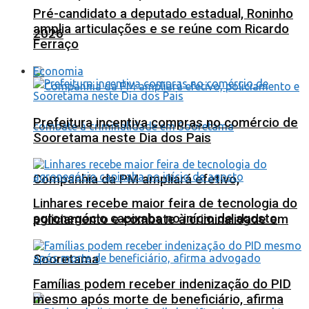
Pré-candidato a deputado estadual, Roninho
amplia articulações e se reúne com Ricardo
2026
Ferraço
Economia
Prefeitura incentiva compras no comércio de
Sooretama neste Dia dos Pais
Companhia da PM ampliará efetivo,
Linhares recebe maior feira de tecnologia do
agronegócio capixaba no início de agosto
policiamento e combate à criminalidade em
Sooretama
Famílias podem receber indenização do PID
mesmo após morte de beneficiário, afirma