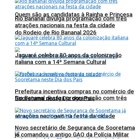
Quem são as candidatas à Rainha e Princesa
Rio Bananal divulga programação com três
atrações nacionais na festa da cidade
do Rodeio de Rio Bananal 2026
Jaguaré celebra 80 anos da colonização
italiana com a 14ª Semana Cultural
Prefeitura incentiva compras no comércio de
Rio Bananal divulga programação com três
Sooretama neste Dia dos Pais
atrações nacionais na festa da cidade
Novo secretário de Segurança de Sooretama
já comandou o antigo GAO da Polícia Militar