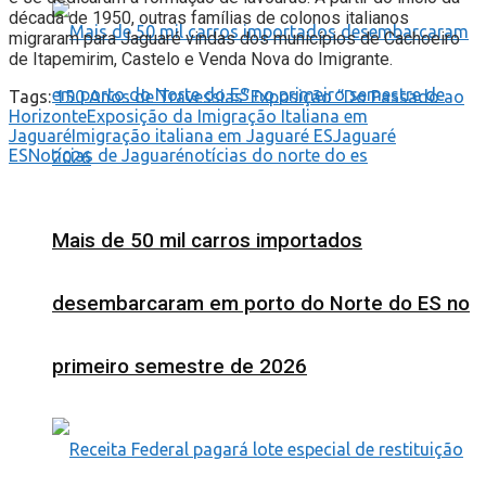
década de 1950, outras famílias de colonos italianos
migraram para Jaguaré vindas dos municípios de Cachoeiro
de Itapemirim, Castelo e Venda Nova do Imigrante.
Tags:
150 Anos de Travessias”
Exposição “Do Passado ao
Horizonte
Exposição da Imigração Italiana em
Jaguaré
Imigração italiana em Jaguaré ES
Jaguaré
ES
Notícias de Jaguaré
notícias do norte do es
Mais de 50 mil carros importados
desembarcaram em porto do Norte do ES no
primeiro semestre de 2026