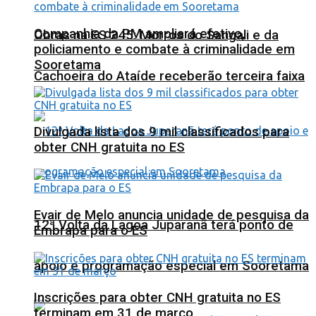
Companhia da PM ampliará efetivo,
Obras na ES 245: Morros do Sangali e da
policiamento e combate à criminalidade em
Sooretama
Cachoeira do Ataíde receberão terceira faixa
Divulgada lista dos 9 mil classificados para
obter CNH gratuita no ES
Evair de Melo anuncia unidade de pesquisa da
12ª Volta da Lagoa Juparanã terá ponto de
Embrapa para o ES
apoio e programação especial em Sooretama
Inscrições para obter CNH gratuita no ES
terminam em 31 de março