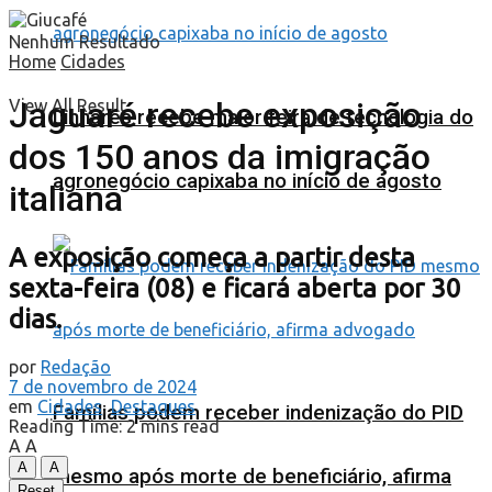
Nenhum Resultado
Home
Cidades
Jaguaré recebe exposição
View All Result
Linhares recebe maior feira de tecnologia do
dos 150 anos da imigração
agronegócio capixaba no início de agosto
italiana
A exposição começa a partir desta
sexta-feira (08) e ficará aberta por 30
dias.
por
Redação
7 de novembro de 2024
em
Cidades
,
Destaques
Famílias podem receber indenização do PID
Reading Time: 2 mins read
A
A
A
A
mesmo após morte de beneficiário, afirma
Reset