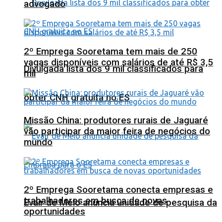
advogado
2º Emprega Sooretama tem mais de 250
vagas disponíveis com salários de até R$ 3,5
Divulgada lista dos 9 mil classificados para
mil
obter CNH gratuita no ES
Missão China: produtores rurais de Jaguaré
vão participar da maior feira de negócios do
mundo
2º Emprega Sooretama conecta empresas e
trabalhadores em busca de novas
Evair de Melo anuncia unidade de pesquisa da
oportunidades