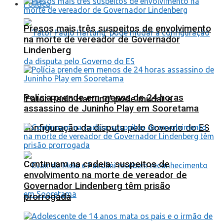
Política
Presos mais três suspeitos de envolvimento
na morte de vereador de Governador
Lindenberg
Polícia prende em menos de 24 horas
‘Fator Paulo Hartung’ pode mudar a
assassino de Juninho Play em Sooretama
configuração da disputa pelo Governo do ES
Continuam na cadeia: suspeitos de
envolvimento na morte de vereador de
Governador Lindenberg têm prisão
prorrogada