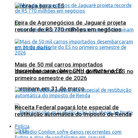
Embrapa para o ES
Feira de Agronegócios de Jaguaré projeta
recorde de R$ 770 milhões em negócios
Mais de 50 mil carros importados
Inscrições para obter CNH gratuita no ES
desembarcaram em porto do Norte do ES no
primeiro semestre de 2026
terminam em 31 de março
Receita Federal pagará lote especial de
restituição automática do Imposto de Renda
Polícia