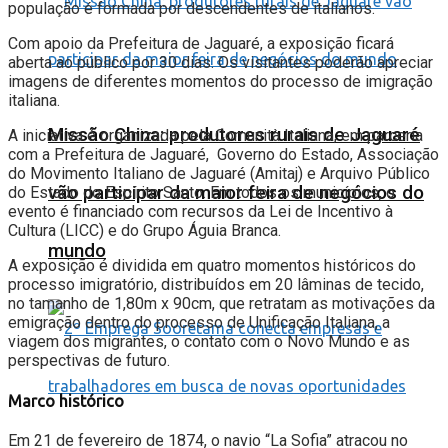
população é formada por descendentes de italianos.
Com apoio da Prefeitura de Jaguaré, a exposição ficará
aberta ao público por 30 dias. Os visitantes poderão apreciar
imagens de diferentes momentos do processo de imigração
italiana.
Missão China: produtores rurais de Jaguaré
A iniciativa é organizada pela Comunità Italiana, em parceria
com a Prefeitura de Jaguaré, Governo do Estado, Associação
do Movimento Italiano de Jaguaré (Amitaj) e Arquivo Público
vão participar da maior feira de negócios do
do Estado do Espírito Santo. Em todos os municípios, o
evento é financiado com recursos da Lei de Incentivo à
Cultura (LICC) e do Grupo Águia Branca.
mundo
A exposição é dividida em quatro momentos históricos do
processo imigratório, distribuídos em 20 lâminas de tecido,
no tamanho de 1,80m x 90cm, que retratam as motivações da
emigração dentro do processo de Unificação Italiana, a
viagem dos migrantes, o contato com o Novo Mundo e as
perspectivas de futuro.
Marco histórico
Em 21 de fevereiro de 1874, o navio “La Sofia” atracou no