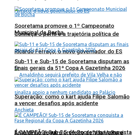
Sooretama promove o 1º Campeonato
Municipal de Bocha
Conheça o perfil e a trajetória política de
Ricardo Ferraço, o novo governador do ES
Sub-11 e Sub-15 de Sooretama disputam as
finais gerais da 51ª Copa A Gazetinha 2026
Superação: como o kart ajuda Filipe Salomão
a vencer desafios após acidente
É CAMPEÃO! Sub-15 de Sooretama conquista
Arnaldinho seguirá prefeito de Vila Velha e