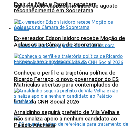
Evair de Melo e Pazolini recebem
agronegócio capixaba no início de agosto
reconhecimento em Sooretama
Estado
Ex-vereador Edson Isidoro recebe Moção de
Aplausos na Câmara de Sooretama
Conheça o perfil e a trajetória política de
Ricardo Ferraço, o novo governador do ES
Matrículas abertas para contemplados do
lote 2 da CNH Social 2026
Arnaldinho seguirá prefeito de Vila Velha e
não sinaliza apoio a nenhum candidato ao
Palácio Anchieta