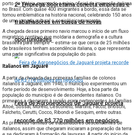
porto de Vitória, marcando o início oficial da imigração italiana
2º Emprega Sooretama conecta empresas e
no Brasil. Com quase 400 imigrantes a bordo, essa data se
tornou emblemática na história nacional, celebrando 150 anos
de uma jornada cultural e sociológica marcante.
trabalhadores em busca de novas
A chegada desse primeiro navio marcou o início de um fluxo
migratório contínuo que moldaria a demografia e a cultura
oportunidades
brasileira para sempre – estima-se que cerca de 25 milhões
de brasileiros tenham ascendência italiana, o que representa
uma parte significativa da população do país.
Italianos em Jaguaré
A partir da chegada das primeiras famílias de colonos
italianos a Jaguaré, em 1946, o município experimentou um
forte período de desenvolvimento. Hoje, a boa parte da
população do município é de descendentes italianos. Os
primeiros a chegarem à região eram pertencentes às famílias
Feira de Agronegócios de Jaguaré projeta
Altoé, Sossai, Morelo, Cesconeto, Martins, Facco, Brioschi,
Falcheto, Cerutti, Cocco, Ribondi e Sesquim, entre outras.
recorde de R$ 770 milhões em negócios
As primeiras famílias de trabalhadores descendentes de
italianos, assim que chegaram iniciaram a preparação da terra
e se dedicaram à formação de lavouras. A partir do início da