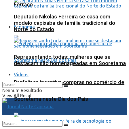
Ferraço
Deputado Nikolas Ferreira se casa com
modelo capixaba de família tradicional do
Economia
Norte do Estado
Representando todas: mulheres que se
destacam são homenageadas em Sooretama
Videos
Prefeitura incentiva compras no comércio de
Nenhum Resultado
View All Result
Sooretama neste Dia dos Pais