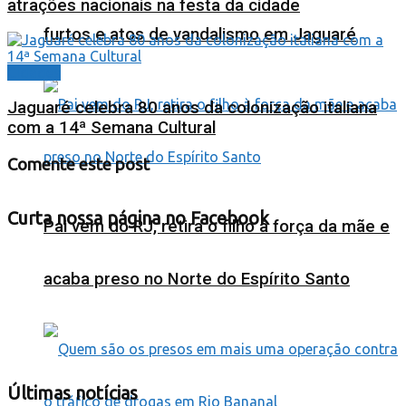
atrações nacionais na festa da cidade
furtos e atos de vandalismo em Jaguaré
Cidades
Jaguaré celebra 80 anos da colonização italiana
com a 14ª Semana Cultural
Comente este post
Curta nossa página no Facebook
Pai vem do RJ, retira o filho à força da mãe e
acaba preso no Norte do Espírito Santo
Últimas notícias