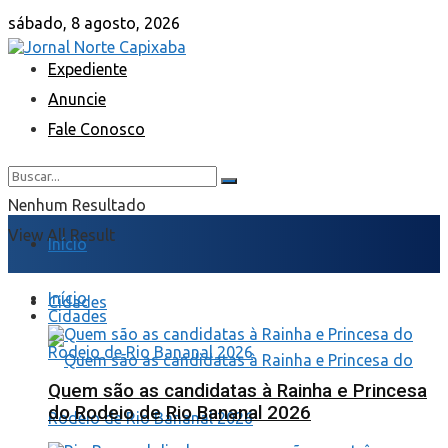
sábado, 8 agosto, 2026
Expediente
Anuncie
Fale Conosco
Nenhum Resultado
View All Result
Início
Início
Cidades
Cidades
Quem são as candidatas à Rainha e Princesa
do Rodeio de Rio Bananal 2026