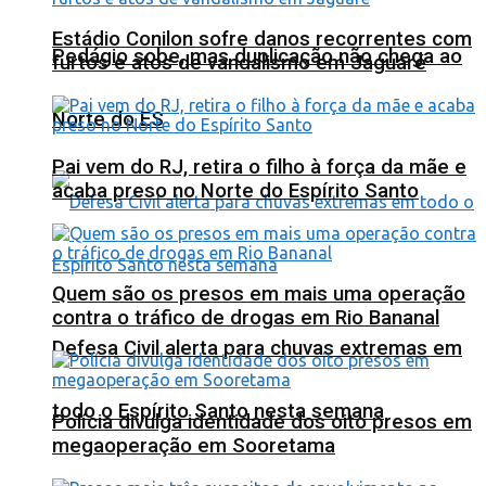
Estádio Conilon sofre danos recorrentes com
Pedágio sobe, mas duplicação não chega ao
furtos e atos de vandalismo em Jaguaré
Norte do ES
Pai vem do RJ, retira o filho à força da mãe e
acaba preso no Norte do Espírito Santo
Quem são os presos em mais uma operação
contra o tráfico de drogas em Rio Bananal
Defesa Civil alerta para chuvas extremas em
todo o Espírito Santo nesta semana
Polícia divulga identidade dos oito presos em
megaoperação em Sooretama