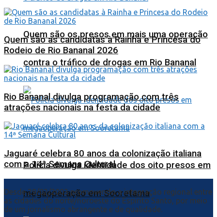
Quem são os presos em mais uma operação
Quem são as candidatas à Rainha e Princesa do
Rodeio de Rio Bananal 2026
contra o tráfico de drogas em Rio Bananal
Rio Bananal divulga programação com três
atrações nacionais na festa da cidade
Jaguaré celebra 80 anos da colonização italiana
com a 14ª Semana Cultural
Polícia divulga identidade dos oito presos em
Desde 29/02/2003 promovendo a integração regional entre
megaoperação em Sooretama
as cidades do norte/noroeste do Espírito Santo, por meio
de um jornalismo abrangente e de qualidade.