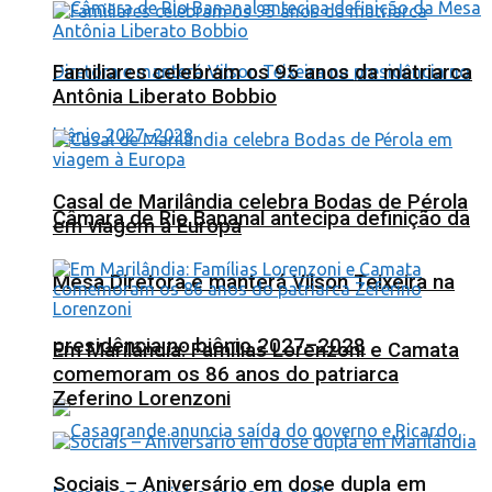
Familiares celebram os 95 anos da matriarca
Antônia Liberato Bobbio
Casal de Marilândia celebra Bodas de Pérola
Câmara de Rio Bananal antecipa definição da
em viagem à Europa
Mesa Diretora e manterá Vilson Teixeira na
presidência no biênio 2027–2028
Em Marilândia: Famílias Lorenzoni e Camata
comemoram os 86 anos do patriarca
Zeferino Lorenzoni
Sociais – Aniversário em dose dupla em