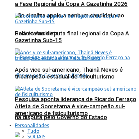
a Fase Regional da Copa A Gazetinha 2026
não sinaliza apoio a nenhum candidato ao
Sooretama disputa final regional da Copa A
Palácio Anchieta
Gazetinha Sub-15
Após vice sul-americano, Thainã Neves é
tricampeão estadual de fisiculturismo
Pesquisa aponta liderança de Ricardo Ferraço
Atleta de Sooretama é vice-campeão sul-
americano de fisiculturismo
na disputa pelo Governo do Estado
Personalidades
Tudo
SOCIAIS