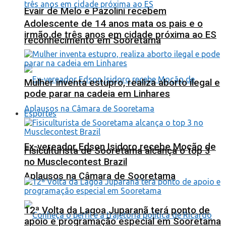
Evair de Melo e Pazolini recebem
Adolescente de 14 anos mata os pais e o
irmão de três anos em cidade próxima ao ES
reconhecimento em Sooretama
Mulher inventa estupro, realiza aborto ilegal e
pode parar na cadeia em Linhares
Esportes
Ex-vereador Edson Isidoro recebe Moção de
Fisiculturista de Sooretama alcança o top 3
no Musclecontest Brazil
Aplausos na Câmara de Sooretama
12ª Volta da Lagoa Juparanã terá ponto de
apoio e programação especial em Sooretama