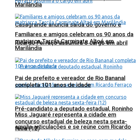
Marilândia
Casagrande anuncia saída do governo e
Familiares e amigos celebram os 90 anos da
matriarca Tarcila Carminate Altoé em
Ricardo Ferraço assumirá o cargo em abril
Marilândia
Pai de prefeito e vereador de Rio Bananal
completa 101 anos de idade
Pré-candidato a deputado estadual, Roninho
Miss Jaguaré representa a cidade em
concurso estadual de beleza nesta sexta-
amplia articulações e se reúne com Ricardo
feira (12)