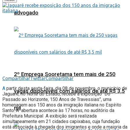
advogado
2º Emprega Sooretama tem mais de 250
Compartilhar
Twittar
Compartilhar
A
partir desta sexta-feira, dia 08 de novembro, o município de
vagas disponíveis com salários de até R$ 3,5
Jaguaré, no Norte do Estado, recebe a exposição “Do
Passado ao Horizonte, 150 Anos de Travessias”, uma
homenagem aos 150 anos da imigração italiana no Espírito
mil
Santo. A abertura acontece às 17 horas, no auditório da
Prefeitura Municipal A exibição será realizada
simultaneamente em 21 cidades capixabas, cuja fundação
está associada à chegada dos imigrantes e onde a maioria da