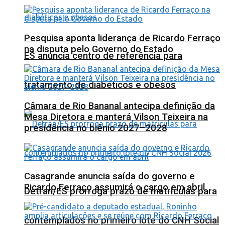
Pesquisa aponta liderança de Ricardo Ferraço
na disputa pelo Governo do Estado
ES anuncia centro de referência para
tratamento de diabéticos e obesos
Câmara de Rio Bananal antecipa definição da
Mesa Diretora e manterá Vilson Teixeira na
presidência no biênio 2027–2028
Casagrande anuncia saída do governo e
Ricardo Ferraço assumirá o cargo em abril
Detran/ES prorroga prazo de matrículas para
contemplados no primeiro lote do CNH Social