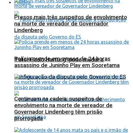
Política
Presos mais três suspeitos de envolvimento
na morte de vereador de Governador
Lindenberg
Polícia prende em menos de 24 horas
‘Fator Paulo Hartung’ pode mudar a
assassino de Juninho Play em Sooretama
configuração da disputa pelo Governo do ES
Continuam na cadeia: suspeitos de
envolvimento na morte de vereador de
Governador Lindenberg têm prisão
prorrogada