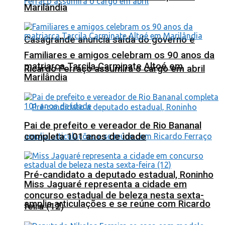
Marilândia
Casagrande anuncia saída do governo e
Familiares e amigos celebram os 90 anos da
matriarca Tarcila Carminate Altoé em
Ricardo Ferraço assumirá o cargo em abril
Marilândia
Pai de prefeito e vereador de Rio Bananal
completa 101 anos de idade
Pré-candidato a deputado estadual, Roninho
Miss Jaguaré representa a cidade em
concurso estadual de beleza nesta sexta-
amplia articulações e se reúne com Ricardo
feira (12)