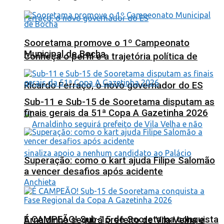
Sooretama promove o 1º Campeonato
Municipal de Bocha
Conheça o perfil e a trajetória política de
Ricardo Ferraço, o novo governador do ES
Sub-11 e Sub-15 de Sooretama disputam as
finais gerais da 51ª Copa A Gazetinha 2026
Superação: como o kart ajuda Filipe Salomão
a vencer desafios após acidente
É CAMPEÃO! Sub-15 de Sooretama conquista
Arnaldinho seguirá prefeito de Vila Velha e