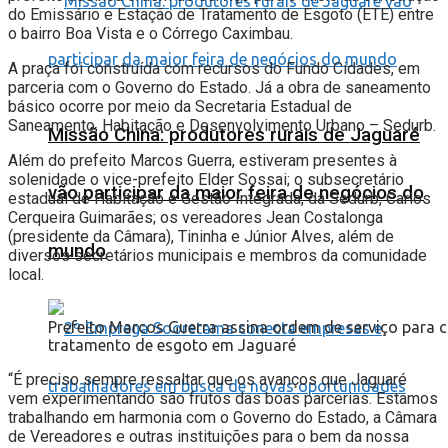
do Emissário e Estação de Tratamento de Esgoto (ETE) entre
o bairro Boa Vista e o Córrego Caximbau.
A praça foi construída com recursos do Fundo Cidades, em
parceria com o Governo do Estado. Já a obra de saneamento
básico ocorre por meio da Secretaria Estadual de
Saneamento, Habitação e Desenvolvimento Urbano – Sedurb.
Missão China: produtores rurais de Jaguaré
Além do prefeito Marcos Guerra, estiveram presentes à
solenidade o vice-prefeito Elder Sossai; o subsecretário
vão participar da maior feira de negócios do
estadual de Habitação e Gestão Integrada, da Sedurb, Carlos
Cerqueira Guimarães; os vereadores Jean Costalonga
(presidente da Câmara), Tininha e Júnior Alves, além de
mundo
diversos secretários municipais e membros da comunidade
local.
Prefeito Marcos Guerra assina ordem de serviço para 
tratamento de esgoto em Jaguaré
“É preciso sempre ressaltar que os avanços que Jaguaré
vem experimentando são frutos das boas parcerias. Estamos
trabalhando em harmonia com o Governo do Estado, a Câmara
de Vereadores e outras instituições para o bem da nossa