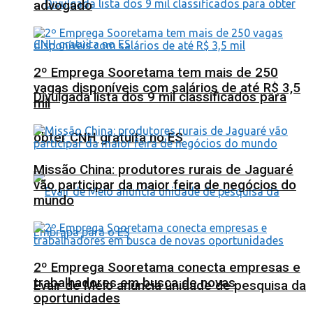
advogado
2º Emprega Sooretama tem mais de 250
vagas disponíveis com salários de até R$ 3,5
Divulgada lista dos 9 mil classificados para
mil
obter CNH gratuita no ES
Missão China: produtores rurais de Jaguaré
vão participar da maior feira de negócios do
mundo
2º Emprega Sooretama conecta empresas e
trabalhadores em busca de novas
Evair de Melo anuncia unidade de pesquisa da
oportunidades