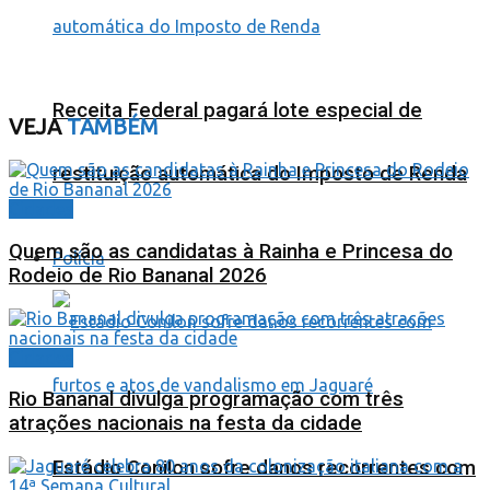
Receita Federal pagará lote especial de
VEJA
TAMBÉM
restituição automática do Imposto de Renda
Cidades
Quem são as candidatas à Rainha e Princesa do
Polícia
Rodeio de Rio Bananal 2026
Cidades
Rio Bananal divulga programação com três
atrações nacionais na festa da cidade
Estádio Conilon sofre danos recorrentes com