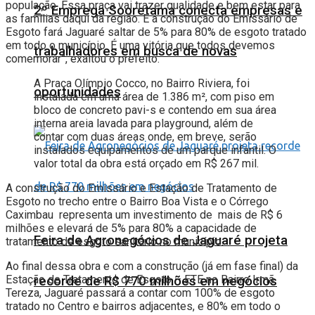
população. Essa praça vai trazer qualidade e bem estar para
2º Emprega Sooretama conecta empresas e
as famílias daqui da região. E a construção do Emissário de
Esgoto fará Jaguaré saltar de 5% para 80% de esgoto tratado
em todo o município. É uma vitória que todos devemos
trabalhadores em busca de novas
comemorar”, exaltou o prefeito.
A Praça Olímpio Cocco, no Bairro Riviera, foi
oportunidades
instalada em uma área de 1.386 m², com piso em
bloco de concreto pavi-s e contendo em sua área
interna areia lavada para playground, além de
contar com duas áreas onde, em breve, serão
instalados equipamentos de um parque infantil. O
valor total da obra está orçado em R$ 267 mil.
A construção do Emissário e Estação de Tratamento de
Esgoto no trecho entre o Bairro Boa Vista e o Córrego
Caximbau representa um investimento de mais de R$ 6
milhões e elevará de 5% para 80% a capacidade de
Feira de Agronegócios de Jaguaré projeta
tratamento de esgoto sanitário no município.
Ao final dessa obra e com a construção (já em fase final) da
Estação de Tratamento de Esgoto – ETE no Bairro Irmã
recorde de R$ 770 milhões em negócios
Tereza, Jaguaré passará a contar com 100% de esgoto
tratado no Centro e bairros adjacentes, e 80% em todo o