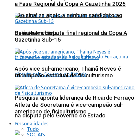
a Fase Regional da Copa A Gazetinha 2026
não sinaliza apoio a nenhum candidato ao
Sooretama disputa final regional da Copa A
Palácio Anchieta
Gazetinha Sub-15
Após vice sul-americano, Thainã Neves é
tricampeão estadual de fisiculturismo
Pesquisa aponta liderança de Ricardo Ferraço
Atleta de Sooretama é vice-campeão sul-
americano de fisiculturismo
na disputa pelo Governo do Estado
Personalidades
Tudo
SOCIAIS