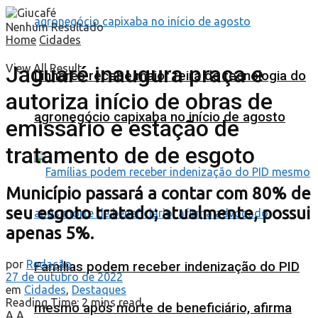
Nenhum Resultado
Home
Cidades
Jaguaré inaugura praça e
View All Result
Linhares recebe maior feira de tecnologia do
autoriza início de obras de
agronegócio capixaba no início de agosto
emissário e estação de
tratamento de de esgoto
Município passará a contar com 80% de
seu esgoto tratado; atualmente, possui
apenas 5%.
por
Redação
Famílias podem receber indenização do PID
27 de outubro de 2022
em
Cidades
,
Destaques
Reading Time: 2 mins read
mesmo após morte de beneficiário, afirma
A
A