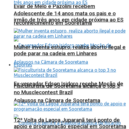
Evair de Melo e Pazolini recebem
Adolescente de 14 anos mata os pais e o
irmão de três anos em cidade próxima ao ES
reconhecimento em Sooretama
Mulher inventa estupro, realiza aborto ilegal e
pode parar na cadeia em Linhares
Esportes
Ex-vereador Edson Isidoro recebe Moção de
Fisiculturista de Sooretama alcança o top 3
no Musclecontest Brazil
Aplausos na Câmara de Sooretama
12ª Volta da Lagoa Juparanã terá ponto de
apoio e programação especial em Sooretama