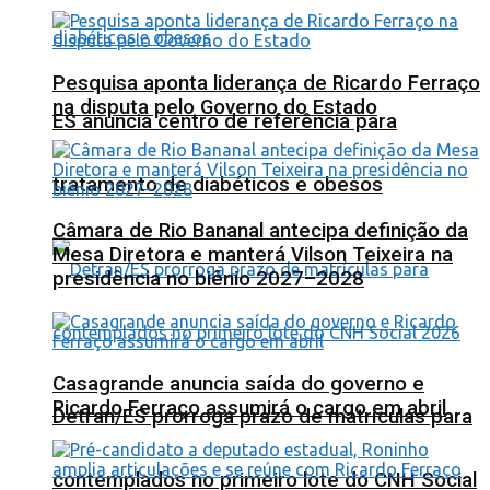
Pesquisa aponta liderança de Ricardo Ferraço
na disputa pelo Governo do Estado
ES anuncia centro de referência para
tratamento de diabéticos e obesos
Câmara de Rio Bananal antecipa definição da
Mesa Diretora e manterá Vilson Teixeira na
presidência no biênio 2027–2028
Casagrande anuncia saída do governo e
Ricardo Ferraço assumirá o cargo em abril
Detran/ES prorroga prazo de matrículas para
contemplados no primeiro lote do CNH Social