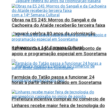
Obras na ES 245: Morros do Sangali e da
Cachoeira do Ataíde receberão terceira faixa
Jaguaré celebra 80 anos da colonização
italiana com a 14ª Semana Cultural
12ª Volta da Lagoa Juparanã terá ponto de
apoio e programação especial em Sooretama
Farmácia do Tatão passa a funcionar 24
horas a partir deste sábado em Sooretama
Prefeitura incentiva compras no comércio de
Linhares recebe maior feira de tecnologia do