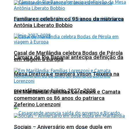
Familiares celebram os 95 anos da matriarca
Antônia Liberato Bobbio
Casal de Marilândia celebra Bodas de Pérola
Câmara de Rio Bananal antecipa definição da
em viagem à Europa
Mesa Diretora e manterá Vilson Teixeira na
presidência no biênio 2027–2028
Em Marilândia: Famílias Lorenzoni e Camata
comemoram os 86 anos do patriarca
Zeferino Lorenzoni
Sociais – Aniversário em dose dupla em