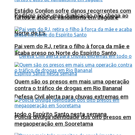
Estádio Conilon sofre danos recorrentes com
Pedágio sobe, mas duplicação não chega ao
furtos e atos de vandalismo em Jaguaré
Norte do ES
Pai vem do RJ, retira o filho à força da mãe e
acaba preso no Norte do Espírito Santo
Quem são os presos em mais uma operação
contra o tráfico de drogas em Rio Bananal
Defesa Civil alerta para chuvas extremas em
todo o Espírito Santo nesta semana
Polícia divulga identidade dos oito presos em
megaoperação em Sooretama