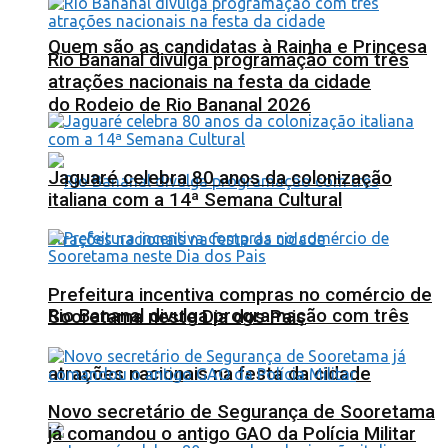
Quem são as candidatas à Rainha e Princesa
Rio Bananal divulga programação com três
atrações nacionais na festa da cidade
do Rodeio de Rio Bananal 2026
Jaguaré celebra 80 anos da colonização
italiana com a 14ª Semana Cultural
Prefeitura incentiva compras no comércio de
Rio Bananal divulga programação com três
Sooretama neste Dia dos Pais
atrações nacionais na festa da cidade
Novo secretário de Segurança de Sooretama
já comandou o antigo GAO da Polícia Militar