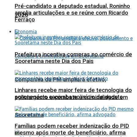
Pré-candidato a deputado estadual, Roninho
amplia articulações e se reúne com Ricardo
2026
Ferraço
Economia
Prefeitura incentiva compras no comércio de
Sooretama neste Dia dos Pais
Companhia da PM ampliará efetivo,
Linhares recebe maior feira de tecnologia do
agronegócio capixaba no início de agosto
policiamento e combate à criminalidade em
Sooretama
Famílias podem receber indenização do PID
mesmo após morte de beneficiário, afirma