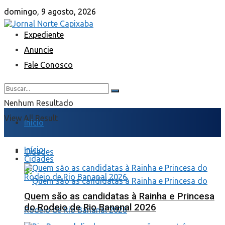
domingo, 9 agosto, 2026
Expediente
Anuncie
Fale Conosco
Nenhum Resultado
View All Result
Início
Início
Cidades
Cidades
Quem são as candidatas à Rainha e Princesa
do Rodeio de Rio Bananal 2026