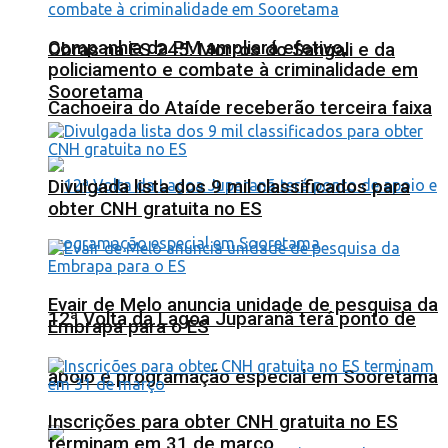
Companhia da PM ampliará efetivo,
Obras na ES 245: Morros do Sangali e da
policiamento e combate à criminalidade em
Sooretama
Cachoeira do Ataíde receberão terceira faixa
Divulgada lista dos 9 mil classificados para
obter CNH gratuita no ES
Evair de Melo anuncia unidade de pesquisa da
12ª Volta da Lagoa Juparanã terá ponto de
Embrapa para o ES
apoio e programação especial em Sooretama
Inscrições para obter CNH gratuita no ES
terminam em 31 de março