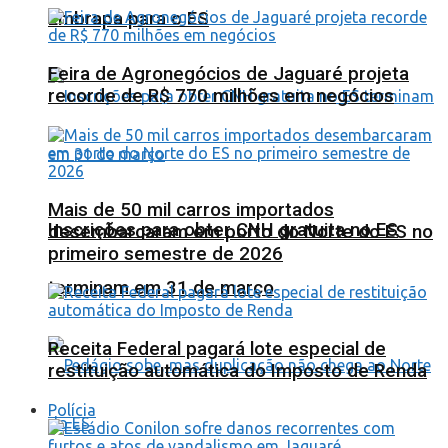
Embrapa para o ES
Feira de Agronegócios de Jaguaré projeta
recorde de R$ 770 milhões em negócios
Mais de 50 mil carros importados
Inscrições para obter CNH gratuita no ES
desembarcaram em porto do Norte do ES no
primeiro semestre de 2026
terminam em 31 de março
Receita Federal pagará lote especial de
restituição automática do Imposto de Renda
Polícia