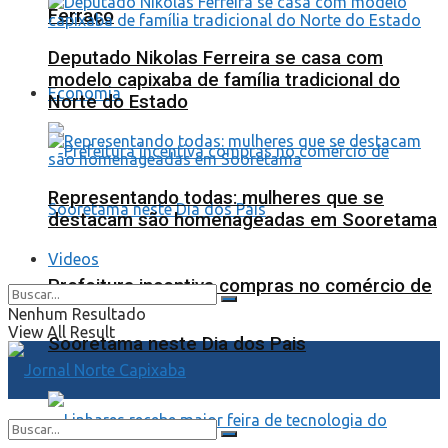
Ferraço
Deputado Nikolas Ferreira se casa com
modelo capixaba de família tradicional do
Economia
Norte do Estado
Representando todas: mulheres que se
destacam são homenageadas em Sooretama
Videos
Prefeitura incentiva compras no comércio de
Nenhum Resultado
View All Result
Sooretama neste Dia dos Pais