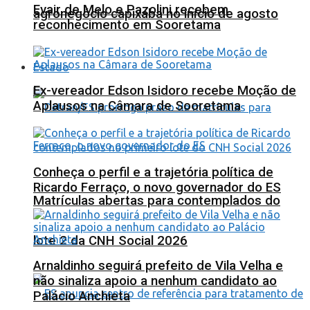
Evair de Melo e Pazolini recebem
agronegócio capixaba no início de agosto
reconhecimento em Sooretama
Estado
Ex-vereador Edson Isidoro recebe Moção de
Aplausos na Câmara de Sooretama
Conheça o perfil e a trajetória política de
Ricardo Ferraço, o novo governador do ES
Matrículas abertas para contemplados do
lote 2 da CNH Social 2026
Arnaldinho seguirá prefeito de Vila Velha e
não sinaliza apoio a nenhum candidato ao
Palácio Anchieta