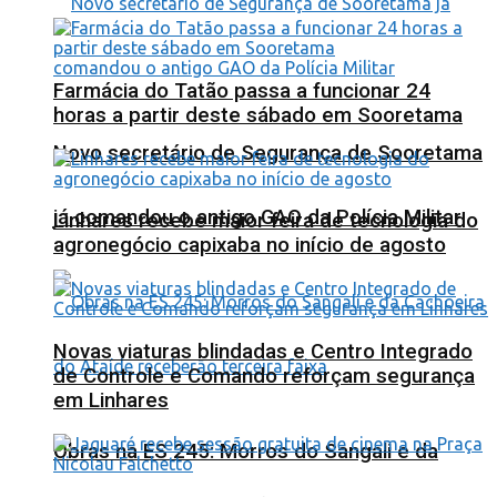
Farmácia do Tatão passa a funcionar 24
horas a partir deste sábado em Sooretama
Novo secretário de Segurança de Sooretama
já comandou o antigo GAO da Polícia Militar
Linhares recebe maior feira de tecnologia do
agronegócio capixaba no início de agosto
Novas viaturas blindadas e Centro Integrado
de Controle e Comando reforçam segurança
em Linhares
Obras na ES 245: Morros do Sangali e da