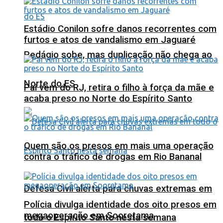
Estádio Conilon sofre danos recorrentes com
furtos e atos de vandalismo em Jaguaré
Pedágio sobe, mas duplicação não chega ao
Norte do ES
Pai vem do RJ, retira o filho à força da mãe e
acaba preso no Norte do Espírito Santo
Quem são os presos em mais uma operação
contra o tráfico de drogas em Rio Bananal
Defesa Civil alerta para chuvas extremas em
Polícia divulga identidade dos oito presos em
megaoperação em Sooretama
todo o Espírito Santo nesta semana