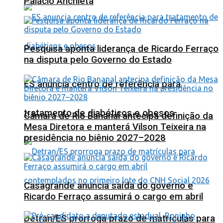
Palácio Anchieta
Pesquisa aponta liderança de Ricardo Ferraço
na disputa pelo Governo do Estado
ES anuncia centro de referência para
tratamento de diabéticos e obesos
Câmara de Rio Bananal antecipa definição da
Mesa Diretora e manterá Vilson Teixeira na
presidência no biênio 2027–2028
Casagrande anuncia saída do governo e
Ricardo Ferraço assumirá o cargo em abril
Detran/ES prorroga prazo de matrículas para