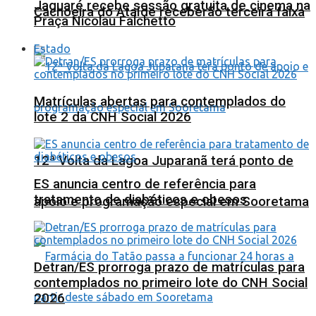
Jaguaré recebe sessão gratuita de cinema na
Cachoeira do Ataíde receberão terceira faixa
Praça Nicolau Falchetto
Estado
Matrículas abertas para contemplados do
lote 2 da CNH Social 2026
12ª Volta da Lagoa Juparanã terá ponto de
ES anuncia centro de referência para
tratamento de diabéticos e obesos
apoio e programação especial em Sooretama
Detran/ES prorroga prazo de matrículas para
contemplados no primeiro lote do CNH Social
2026