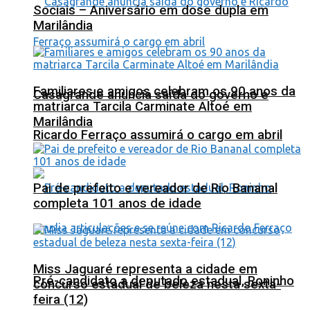
Sociais – Aniversário em dose dupla em
Marilândia
Familiares e amigos celebram os 90 anos da
Casagrande anuncia saída do governo e
matriarca Tarcila Carminate Altoé em
Marilândia
Ricardo Ferraço assumirá o cargo em abril
Pai de prefeito e vereador de Rio Bananal
completa 101 anos de idade
Miss Jaguaré representa a cidade em
Pré-candidato a deputado estadual, Roninho
concurso estadual de beleza nesta sexta-
feira (12)