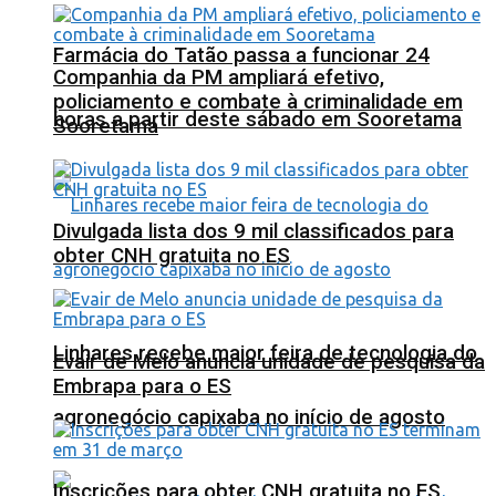
Farmácia do Tatão passa a funcionar 24
Companhia da PM ampliará efetivo,
policiamento e combate à criminalidade em
horas a partir deste sábado em Sooretama
Sooretama
Divulgada lista dos 9 mil classificados para
obter CNH gratuita no ES
Linhares recebe maior feira de tecnologia do
Evair de Melo anuncia unidade de pesquisa da
Embrapa para o ES
agronegócio capixaba no início de agosto
Inscrições para obter CNH gratuita no ES