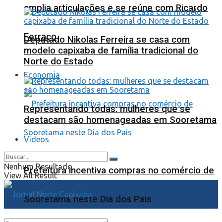
amplia articulações e se reúne com Ricardo
Ferraço
Deputado Nikolas Ferreira se casa com
modelo capixaba de família tradicional do
Norte do Estado
Economia
Representando todas: mulheres que se
destacam são homenageadas em Sooretama
Videos
Nenhum Resultado
Prefeitura incentiva compras no comércio de
View All Result
Sooretama neste Dia dos Pais