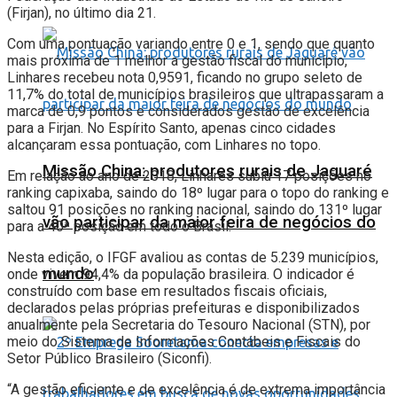
(Firjan), no último dia 21.
Com uma pontuação variando entre 0 e 1, sendo que quanto
mais próxima de 1 melhor a gestão fiscal do município,
Linhares recebeu nota 0,9591, ficando no grupo seleto de
11,7% do total de municípios brasileiros que ultrapassaram a
marca de 0,9 pontos e considerados gestão de excelência
para a Firjan. No Espírito Santo, apenas cinco cidades
alcançaram essa pontuação, com Linhares no topo.
Missão China: produtores rurais de Jaguaré
Em relação ao ano de 2018, Linhares subiu 17 posições no
ranking capixaba, saindo do 18º lugar para o topo do ranking e
saltou 91 posições no ranking nacional, saindo do 131º lugar
vão participar da maior feira de negócios do
para a 40ª posição em todo o Brasil.
Nesta edição, o IFGF avaliou as contas de 5.239 municípios,
mundo
onde vivem 94,4% da população brasileira. O indicador é
construído com base em resultados fiscais oficiais,
declarados pelas próprias prefeituras e disponibilizados
anualmente pela Secretaria do Tesouro Nacional (STN), por
meio do Sistema de Informações Contábeis e Fiscais do
Setor Público Brasileiro (Siconfi).
“A gestão eficiente e de excelência é de extrema importância