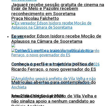
Jaguaré recebe sessão gratuita de cinema na
Evair de Melo e Pazolini recebem
reconhecimento em Sooretama
Praça Nicolau Falchetto
Ex-vereador Edson Isidoro recebe Moção de
Estado
Aplausos na Câmara de Sooretama
Conheça o perfil e a trajetória política de
Ricardo Ferraço, o novo governador do ES
Matrículas abertas para contemplados do
lote 2 da CNH Social 2026
Arnaldinho seguirá prefeito de Vila Velha e
não sinaliza apoio a nenhum candidato ao