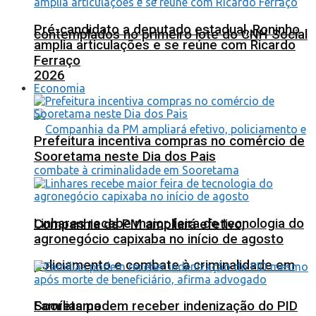
Pré-candidato a deputado estadual, Roninho
contemplados no primeiro lote do CNH Social
amplia articulações e se reúne com Ricardo
Ferraço
2026
Economia
Prefeitura incentiva compras no comércio de
Sooretama neste Dia dos Pais
Linhares recebe maior feira de tecnologia do
Companhia da PM ampliará efetivo,
agronegócio capixaba no início de agosto
policiamento e combate à criminalidade em
Sooretama
Famílias podem receber indenização do PID