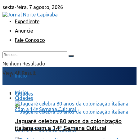
sexta-feira, 7 agosto, 2026
Expediente
Anuncie
Fale Conosco
Nenhum Resultado
View All Result
Início
Início
Cidades
Cidades
Jaguaré celebra 80 anos da colonização
italiana com a 14ª Semana Cultural