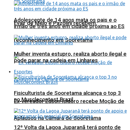
Adolescente de 14 anos mata os pais e o
Evair de Melo e Pazolini recebem
irmão de três anos em cidade próxima ao ES
reconhecimento em Sooretama
Mulher inventa estupro, realiza aborto ilegal e
pode parar na cadeia em Linhares
Esportes
Fisiculturista de Sooretama alcança o top 3
no Musclecontest Brazil
Ex-vereador Edson Isidoro recebe Moção de
Aplausos na Câmara de Sooretama
12ª Volta da Lagoa Juparanã terá ponto de