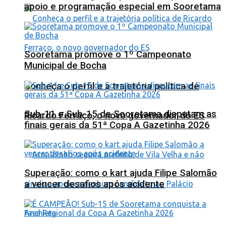
apoio e programação especial em Sooretama
Sooretama promove o 1º Campeonato
Municipal de Bocha
Conheça o perfil e a trajetória política de
Sub-11 e Sub-15 de Sooretama disputam as
Ricardo Ferraço, o novo governador do ES
finais gerais da 51ª Copa A Gazetinha 2026
Superação: como o kart ajuda Filipe Salomão
a vencer desafios após acidente