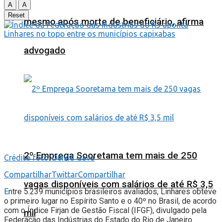
A
A
Reset
mesmo após morte de beneficiário, afirma
advogado
2º Emprega Sooretama tem mais de 250
Crédito foto: Deivid Gava
Compartilhar
Twittar
Compartilhar
vagas disponíveis com salários de até R$ 3,5
E
ntre 5.239 municípios brasileiros avaliados, Linhares obteve
o primeiro lugar no Espírito Santo e o 40º no Brasil, de acordo
com o Índice Firjan de Gestão Fiscal (IFGF), divulgado pela
mil
Federação das Indústrias do Estado do Rio de Janeiro