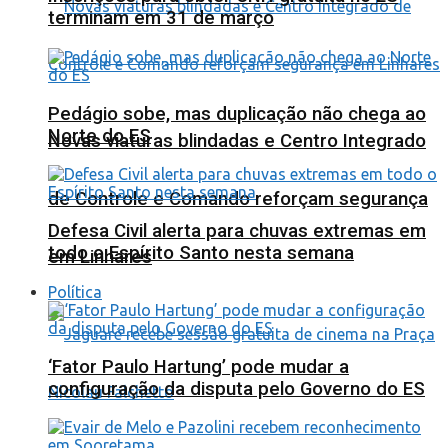
terminam em 31 de março
Pedágio sobe, mas duplicação não chega ao
Norte do ES
Novas viaturas blindadas e Centro Integrado
de Controle e Comando reforçam segurança
Defesa Civil alerta para chuvas extremas em
todo o Espírito Santo nesta semana
em Linhares
Política
‘Fator Paulo Hartung’ pode mudar a
configuração da disputa pelo Governo do ES