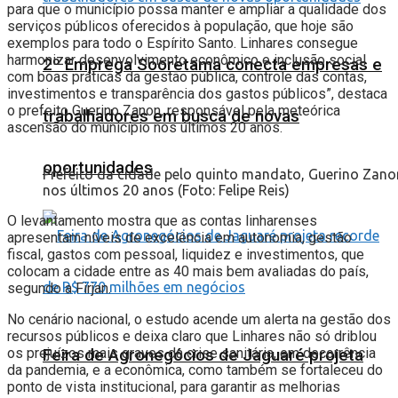
para que o município possa manter e ampliar a qualidade dos
serviços públicos oferecidos à população, que hoje são
exemplos para todo o Espírito Santo. Linhares consegue
harmonizar desenvolvimento econômico e inclusão social
2º Emprega Sooretama conecta empresas e
com boas práticas da gestão pública, controle das contas,
investimentos e transparência dos gastos públicos”, destaca
o prefeito Guerino Zanon, responsável pela meteórica
trabalhadores em busca de novas
ascensão do município nos últimos 20 anos.
oportunidades
Prefeito da cidade pelo quinto mandato, Guerino Zanon
nos últimos 20 anos (Foto: Felipe Reis)
O levantamento mostra que as contas linharenses
apresentam níveis de excelência em autonomia, gestão
fiscal, gastos com pessoal, liquidez e investimentos, que
colocam a cidade entre as 40 mais bem avaliadas do país,
segundo a Firjan.
No cenário nacional, o estudo acende um alerta na gestão dos
recursos públicos e deixa claro que Linhares não só driblou
os prejuízos mais graves da crise sanitária, em decorrência
Feira de Agronegócios de Jaguaré projeta
da pandemia, e a econômica, como também se fortaleceu do
ponto de vista institucional, para garantir as melhorias