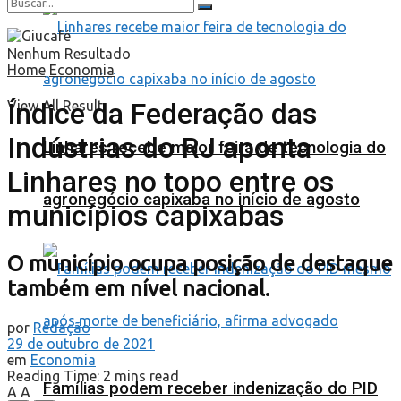
Nenhum Resultado
Home
Economia
Índice da Federação das
View All Result
Indústrias do RJ aponta
Linhares recebe maior feira de tecnologia do
Linhares no topo entre os
agronegócio capixaba no início de agosto
municípios capixabas
O município ocupa posição de destaque
também em nível nacional.
por
Redação
29 de outubro de 2021
em
Economia
Reading Time: 2 mins read
Famílias podem receber indenização do PID
A
A