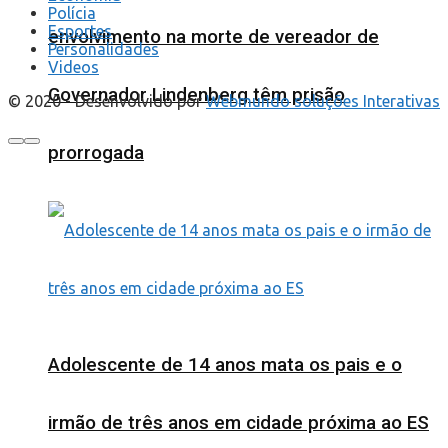
Polícia
Esportes
envolvimento na morte de vereador de
Personalidades
Videos
Governador Lindenberg têm prisão
© 2020 - Desenvolvido por
Webmundo soluções Interativas
prorrogada
Adolescente de 14 anos mata os pais e o
irmão de três anos em cidade próxima ao ES