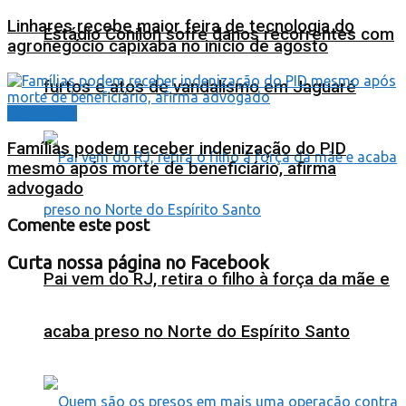
Linhares recebe maior feira de tecnologia do
Estádio Conilon sofre danos recorrentes com
agronegócio capixaba no início de agosto
furtos e atos de vandalismo em Jaguaré
Destaques
Famílias podem receber indenização do PID
mesmo após morte de beneficiário, afirma
advogado
Comente este post
Curta nossa página no Facebook
Pai vem do RJ, retira o filho à força da mãe e
acaba preso no Norte do Espírito Santo