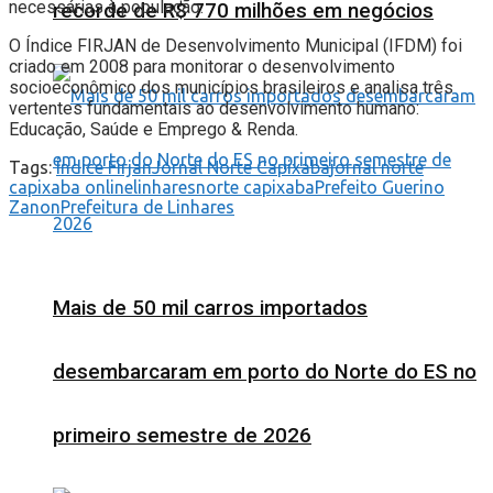
necessárias à população.
recorde de R$ 770 milhões em negócios
O Índice FIRJAN de Desenvolvimento Municipal (IFDM) foi
criado em 2008 para monitorar o desenvolvimento
socioeconômico dos municípios brasileiros e analisa três
vertentes fundamentais ao desenvolvimento humano:
Educação, Saúde e Emprego & Renda.
Tags:
Índice Firjan
Jornal Norte Capixaba
jornal norte
capixaba online
linhares
norte capixaba
Prefeito Guerino
Zanon
Prefeitura de Linhares
Mais de 50 mil carros importados
desembarcaram em porto do Norte do ES no
primeiro semestre de 2026