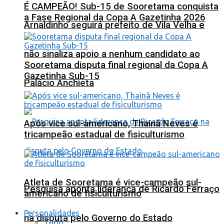
É CAMPEÃO! Sub-15 de Sooretama conquista
a Fase Regional da Copa A Gazetinha 2026
Arnaldinho seguirá prefeito de Vila Velha e
não sinaliza apoio a nenhum candidato ao
Sooretama disputa final regional da Copa A
Gazetinha Sub-15
Palácio Anchieta
Após vice sul-americano, Thainã Neves é
tricampeão estadual de fisiculturismo
Atleta de Sooretama é vice-campeão sul-
Pesquisa aponta liderança de Ricardo Ferraço
americano de fisiculturismo
Personalidades
na disputa pelo Governo do Estado
Tudo