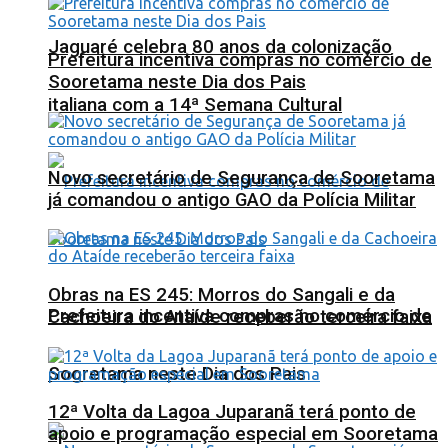
Jaguaré celebra 80 anos da colonização
Prefeitura incentiva compras no comércio de
Sooretama neste Dia dos Pais
italiana com a 14ª Semana Cultural
Novo secretário de Segurança de Sooretama
já comandou o antigo GAO da Polícia Militar
Obras na ES 245: Morros do Sangali e da
Prefeitura incentiva compras no comércio de
Cachoeira do Ataíde receberão terceira faixa
Sooretama neste Dia dos Pais
12ª Volta da Lagoa Juparanã terá ponto de
apoio e programação especial em Sooretama